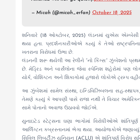
— Micah (@micah_erfan)
October 18, 2025
શનિવારે (18 ઓક્ટોબર, 2025) લંડનમાં યુએસ એમ્બેસી 
થયા હતા. પ્રદર્શનકારીઓએ કહ્યું કે તેઓ રાષ્ટ્રપત
ખતરાના વિરોધમાં ઉભા છે.
લંડનની શરૂ થયેલી આ રેલીને “નો કિંગ્સ” ઝુંબેશનો પ્રથમ 
છે. મેડ્રિડ અને બાર્સેલોના જેવા સ્પેનિશ શહેરોમાં પણ લો
યોર્ક, વોશિંગ્ટન અને શિકાગોમાં હજારો લોકોએ ટ્રમ્પ વહ
આ ઝુંબેશમાં સામેલ સંસ્થા, ઇન્ડિવિઝિબલના સહ-સ્થાપક, 
તેમણે કહ્યું કે આપણી પાસે રાજા નથી તે વિચાર અમેરિ
સામે પોતાનો અવાજ ઉઠાવવો જોઈએ.
યુનાઇટેડ સ્ટેટ્સના ઘણા ભાગોમાં વિરોધીઓએ શાંતિપૂર્ણ
આર્લિંગ્ટન કબ્રસ્તાનમાં ભેગા થયા. આયોજકોએ જણાવ્યું 
સિવિલ લિબર્ટીઝ યુનિયન (ACLU) એ શાંતિપૂર્ણ વિરોધ સુ