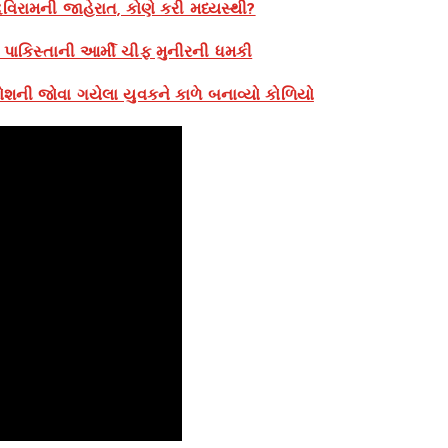
વિરામની જાહેરાત, કોણે કરી મધ્યસ્થી?
, પાકિસ્તાની આર્મી ચીફ મુનીરની ધમકી
શની જોવા ગયેલા યુવકને કાળે બનાવ્યો કોળિયો