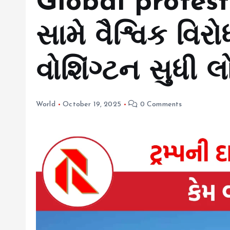
Global protests
સામે વૈશ્વિક વિ
વોશિંગ્ટન સુધી લ
World
October 19, 2025
0 Comments