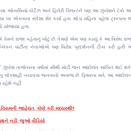
રિયા ઓકાસિયો-કોર્ટેઝ અને હિલેરી ક્લિન્ટને પણ આ ઝુંબેશને ટેકો આ
ર એકતાના સંદેશા શેર કર્યા હતા. થોડા મહિના પહેલા ટ્રમ્પના 
નો યોજાયા હતા.
ે તેમને રાજા કહેવાનું ખોટું છે. તેમણે એમ પણ કહ્યું કે આ વિરોધ રા
પબ્લિકન પાર્ટીના નેતાઓએ પણ વિરોધ પ્રદર્શનની ટીકા કરી હતી અ
સ” ઝુંબેશ તાજેતરના વર્ષોમાં સૌથી મોટી જન આંદોલન સાબિત થઈ શકે છ
, પરંતુ લોકશાહી બચાવવા જનતાનો અવાજ છે. ફિશરના મતે, આ આંદોલન
 રહેશે નહીં.
વિરામની જાહેરાત, કોણે કરી મધ્યસ્થી?
ક્ષને નડી, જુઓ વીડિયો