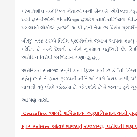
પ્રગતિશીલ અમેરિકન નેતાઓ બર્ની સેન્ડર્સ, એલેક્ઝાન્ડ્
ઘણી હસ્તીઓએ #NoKings હેશટેગ સાથે સોશિયલ મીડિયા પ
પર લાખો લોકોએ હાજરી આપી હતી તેવા જ વિરોધ પ્રદર્શ
બીજી તરફ ટ્રમ્પે વિરોધ પ્રદર્શનોનો જવાબ આપતા કહ્યું ક
પ્રેરિત છે અને દેશની છબીને નુકસાન પહોંચાડે છે. રિ
અમેરિકા વિરોધી અભિયાન ગણાવ્યું હતું.
અમેરિકન સમાજશાસ્ત્રી ડાના ફિશર માને છે કે “નો કિંગ્
કહેવું છે કે તે ફક્ત ટ્રમ્પની નીતિઓ સામે વિરોધ નથી
લાખથી વધુ લોકો જોડાયા છે, જે દર્શાવે છે કે જનતા હવે ચૂપ
આ પણ વાંચો:
Ceasefire: આખરે પાકિસ્તાન- અફઘાનિસ્તાન વચ્ચે યુદ્ધ
BJP Politics: બોટાદ ભાજપનું રાજકારણ, પાટીલની ભૂલ પ