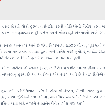
બહાર સેંકડો લોકો ટ્રમ્પ વહીવટીતંત્રની નીતિઓનો વિરોધ કરવા મ
િના વધતા સરમુખત્યારશાહી વર્તન અને લોકશાહી સંસ્થાઓ સામે ઊ
તબક્કો માનવામાં આવે છે,જેમાં વિશ્વભરમાં 2,600 થી વધુ પ્રદર્શનો 
કો રસ્તા પર ઉતરી આવ્યા હતા અને વિરોધ કર્યો હતો. યુનાઇટેડ સ્ટેટ્સ
ીવટીતંત્રની નીતિઓ પ્રત્યે નારાજગી વ્યક્ત કરી હતી.
લીઆ ગ્રીનબર્ગે જણાવ્યું હતું કે વિરોધ પ્રદર્શન લોકશાહીના બચાવ
કન બંધારણનું હૃદય છે. આ આંદોલન એક સંદેશ આપે છે કે નાગરિકોએ 
 કૂચ કરી. વર્જિનિયામાં, સેંકડો લોકો વોશિંગ્ટન, ડી.સી. તરફ કૂ
હતું કે આ ઝુંબેશને 300 થી વધુ સામાજિક સંગઠનોનો ટેકો મળ્યો છે
નિશ્ચિત કરવા માટે હજારો સ્વયંસેવકોને તાલીમ પણ આપી.