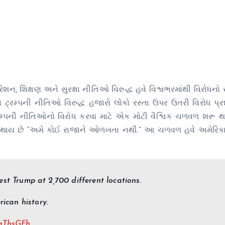
ેશન, શિક્ષણ અને સુરક્ષા નીતિઓ વિરુદ્ધ હવે વિશ્વભરમાંથી વિરોધનો 
 પણ ટ્રમ્પની નીતિઓ વિરુદ્ધ હજારો લોકો રસ્તા ઉપર ઉતરી વિરોધ પ્ર
ટ્રમ્પની નીતિઓનો વિરોધ કરવા માટે એક મોટી વૈશ્વિક ચળવળ શરૂ 
ર્થ થાય છે “અમે કોઈ રાજાને ઓળખતા નથી.” આ ચળવળ હવે અમેરિકા
est Trump at 2,700 different locations.
rican history.
ugThsGFh