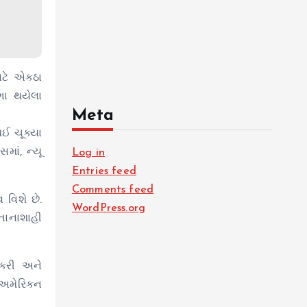
ાટે એકઠા
ભા થયેલા
Meta
થઈ ચૂક્યા
માં, ન્યૂ
Log in
Entries feed
Comments feed
 વિશે છે.
WordPress.org
તાનાશાહી
ચ કરી અને
. અમેરિકન