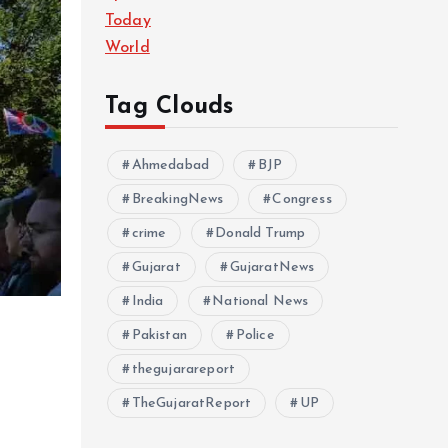
Today
World
Tag Clouds
Ahmedabad
BJP
BreakingNews
Congress
crime
Donald Trump
Gujarat
GujaratNews
India
National News
Pakistan
Police
thegujarareport
TheGujaratReport
UP