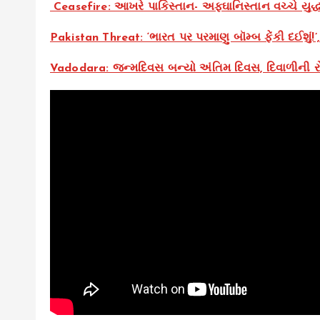
Ceasefire: આખરે પાકિસ્તાન- અફઘાનિસ્તાન વચ્ચે યુદ્ધ
Pakistan Threat: ‘ભારત પર પરમાણુ બૉમ્બ ફેંકી દઈશું!’
Vadodara: જન્મદિવસ બન્યો અંતિમ દિવસ, દિવાળીની રો