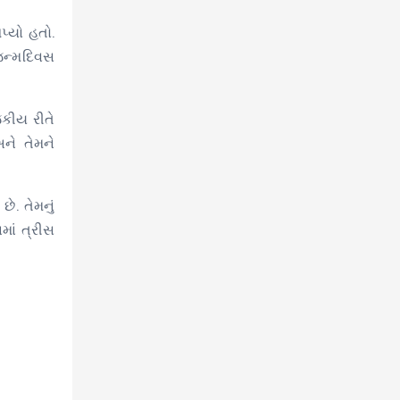
પ્યો હતો.
જન્મદિવસ
જકીય રીતે
ને તેમને
ે. તેમનું
માં ત્રીસ