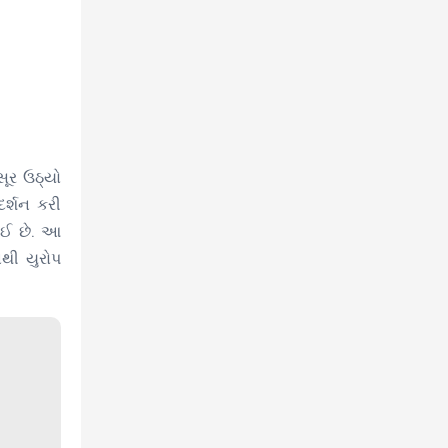
સૂર ઉઠ્યો
દર્શન કરી
થઈ છે. આ
થી યુરોપ