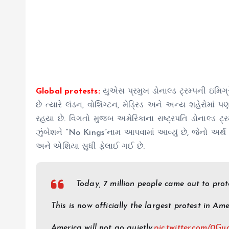
Global protests:
યુએસ પ્રમુખ ડોનાલ્ડ ટ્રમ્પની ઇમિગ્ર
છે ત્યારે લંડન, વોશિંગ્ટન, મેડ્રિડ અને અન્ય શહેરોમાં
રહયા છે. વિગતો મુજબ અમેરિકાના રાષ્ટ્રપતિ ડોનાલ્ડ 
ઝુંબેશને “No Kings”નામ આપવામાં આવ્યું છે, જેનો અ
અને એશિયા સુધી ફેલાઈ ગઈ છે.
Today, 7 million people came out to prot
This is now officially the largest protest in Ame
America will not go quietly.
pic.twitter.com/0G