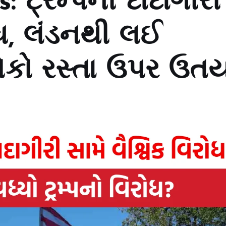
: ટ્રમ્પની દાદાગીરી
રોધ, લંડનથી લઈ
ોકો રસ્તા ઉપર ઉતર્ય