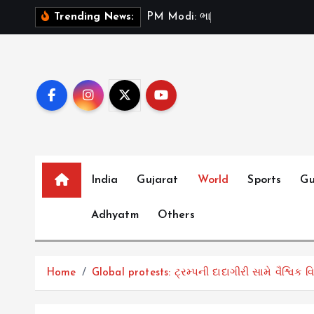
S
P
M
M
o
d
i
:
ભ
ર
ત
મ
ન
Trending News:
k
i
p
t
o
c
o
n
t
India
Gujarat
World
Sports
Gu
e
Adhyatm
Others
n
t
Home
Global protests: ટ્રમ્પની દાદાગીરી સામે વૈશ્વિક 