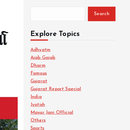
Search
Explore Topics
ા
Adhyatm
Ajab Gajab
Dharm
Famous
Gujarat
Gujarat Report Special
India
Jyotish
Mayur Jani Official
Others
Sports