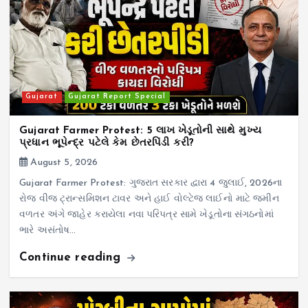
Gujarat
Gujarat Report Special
Gujarat Farmer Protest: 5 લાખ ખેડૂતોની સાથે મુખ્ય
પ્રધાન ભૂપેન્દ્ર પટેલે કેમ છેતરપિંડી કરી?
August 5, 2026
Gujarat Farmer Protest: ગુજરાત સરકાર દ્વારા 4 જુલાઈ, 2026ના
રોજ વીજ ટ્રાન્સમિશન ટાવર અને હાઈ વોલ્ટેજ લાઈનો માટે જમીન
વળતર અંગે જાહેર કરાયેલા નવા પરિપત્ર સામે ખેડૂતોના સંગઠનોમાં
ભારે અસંતોષ…
Continue reading