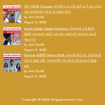
UPI MDR Charges: શું UPI હવે ફ્રી નહીં રહે? સરકારના
નવા નિર્ણયથી કરોડો યુઝર્સમાં ચિંતા
by Arti Parikh
August 8, 2026
Modi-Sukhbir Badal Meeting: પંજાબમાં ફરી BJP-
SAD ગઠબંધન? મોદી-સુખબીર બાદલની મુલાકાતે વધારી
અટકળો
by Arti Parikh
August 8, 2026
Gujarat MBBS Seats 2026: ખાનગી મેડિકલ કોલેજોની
બેઠકો 300 વધી, ગુજરાતની કુલ બેઠકોની સંખ્યા 7,500
થઈ
by Arti Parikh
August 8, 2026
Copyright © 2026 thegujaratreport.com