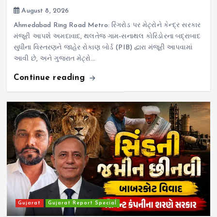
August 8, 2026
Ahmedabad Ring Road Metro: રિંગરોડ પર મેટ્રોને કેન્દ્ર સરકાર
મંજૂરી આપશે અમદાવાદ, થલતેજ ગામ-સનાથલ કોરિડોરના બદ્રાબાદ
સુધીના વિસ્તરણને જાહેર રોકાણ બોર્ડ (PIB) દ્વારા મંજૂરી આપવામાં
આવી છે, અને ગુજરાત મેટ્રો…
Continue reading
Gujarat
Gujarat Report Special