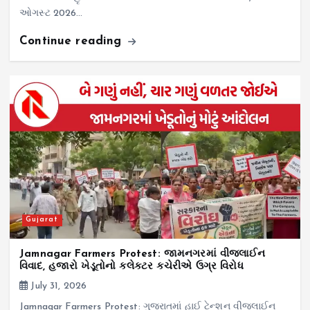
ઓગસ્ટ 2026…
Continue reading
Gujarat
Jamnagar Farmers Protest: જામનગરમાં વીજલાઈન
વિવાદ, હજારો ખેડૂતોનો કલેક્ટર કચેરીએ ઉગ્ર વિરોધ
July 31, 2026
Jamnagar Farmers Protest: ગુજરાતમાં હાઈ ટેન્શન વીજલાઈન