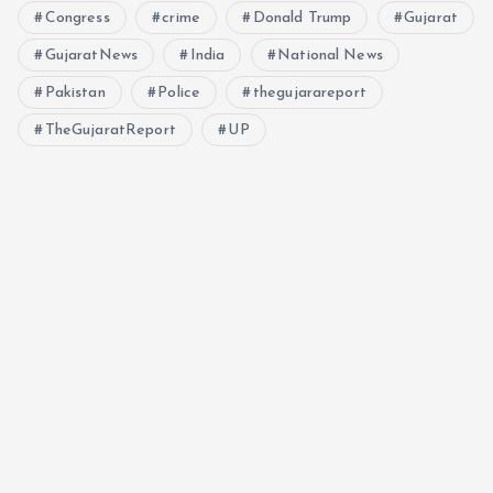
Congress
crime
o
Donald Trump
Gujarat
GujaratNews
India
National News
n
Pakistan
Police
thegujarareport
TheGujaratReport
UP