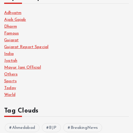
s
Adhyatm
Ajab Gajab
p
Dharm
Famous
a
Gujarat
Gujarat Report Special
g
India
Jyotish
i
Mayur Jani Official
Others
n
Sports
Today
a
World
t
Tag Clouds
i
Ahmedabad
BJP
BreakingNews