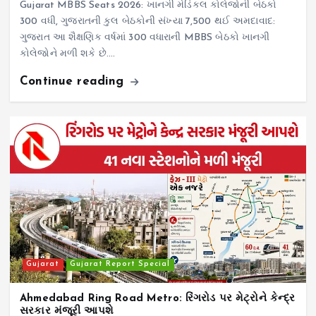
Gujarat MBBS Seats 2026: ખાનગી મેડિકલ કોલેજોની બેઠકો
300 વધી, ગુજરાતની કુલ બેઠકોની સંખ્યા 7,500 થઈ અમદાવાદ:
ગુજરાત આ શૈક્ષણિક વર્ષમાં 300 વધારાની MBBS બેઠકો ખાનગી
કોલેજોને મળી શકે છે.…
Continue reading
Gujarat
Gujarat Report Special
Ahmedabad Ring Road Metro: રિંગરોડ પર મેટ્રોને કેન્દ્ર
સરકાર મંજૂરી આપશે