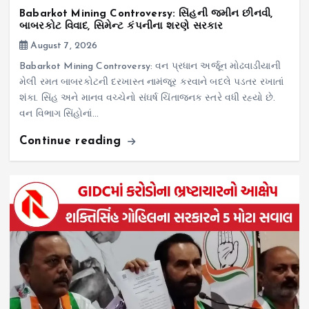
Babarkot Mining Controversy: સિંહની જમીન છીનવી,
બાબરકોટ વિવાદ, સિમેન્ટ કંપનીના શરણે સરકાર
August 7, 2026
Babarkot Mining Controversy: વન પ્રધાન અર્જૂન મોઢવાડીયાની
મેલી રમત બાબરકોટની દરખાસ્ત નામંજૂર કરવાને બદલે પડતર રખાતાં
શંકા. સિંહ અને માનવ વચ્ચેનો સંઘર્ષ ચિંતાજનક સ્તરે વધી રહ્યો છે.
વન વિભાગ સિંહોનાં…
Continue reading