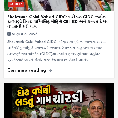
Gujarat
Shaktisinh Gohil Valsad GIDC: સરીગામ GIDC જમીન
ફાળવણી વિવાદ, શક્તિસિંહ ગોહિલે CBI, ED અને ઇન્કમ ટેક્સ
તપાસની કરી માંગ
August 6, 2026
Shaktisinh Gohil Valsad GIDC: કોંગ્રેસના પૂર્વ રાજ્યસભા સાંસદ
શક્તિસિંહ ગોહિલે વલસાડ જિલ્લાના ઉમરગામ તાલુકાના સરીગામ
ઇન્ડસ્ટ્રીયલ એસ્ટેટ (GIDC)માં જમીન ફાળવણી અને વહીવટી
પ્રક્રિયાને લઈને ગંભીર પ્રશ્નો ઉઠાવ્યા છે. તેમણે આરોપ…
Continue reading