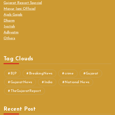
Gujarat Report Special
Mayur Jani Official
Ajab Gajab
Dharm
Jyotish
Adhyatm
Others
Tag Clouds
BJP
BreakingNews
crime
Gujarat
GujaratNews
India
National News
TheGujaratReport
Recent Post