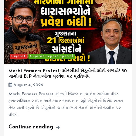
Gujarat
Gujarat Report Special
Morbi Farmers Protest: મોરબીમાં ખેડૂતોનો મોટો બળવો! 30
ગામોમાં BJP નેતાઓના પ્રવેશ પર પ્રતિબંધ
August 4, 2026
Morbi Farmers Protest: મોરબી જિલ્લાના અનેક ગામોમાં વીજ
ટ્રાન્સમિશન લાઈન અને ટાવર સ્થાપનાના મુદ્દે ખેડૂતોનો વિરોધ સતત
તેજ બની રહ્યો છે. ખેડૂતોનો આક્ષેપ છે કે તેમની ખેતીની જમીન પર
વીજ…
Continue reading