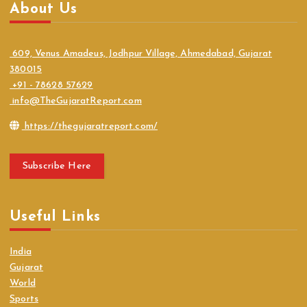
About Us
609, Venus Amadeus, Jodhpur Village, Ahmedabad, Gujarat
380015
+91 - 78628 57629
info@TheGujaratReport.com
https://thegujaratreport.com/
Subscribe Here
Useful Links
India
Gujarat
World
Sports