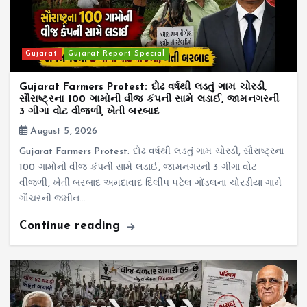
Gujarat
Gujarat Report Special
Gujarat Farmers Protest: દોઢ વર્ષથી લડતું ગામ ચોરડી,
સૌરાષ્ટ્રના 100 ગામોની વીજ કંપની સામે લડાઈ, જામનગરની
3 ગીગા વોટ વીજળી, ખેતી બરબાદ
August 5, 2026
Gujarat Farmers Protest: દોઢ વર્ષથી લડતું ગામ ચોરડી, સૌરાષ્ટ્રના
100 ગામોની વીજ કંપની સામે લડાઈ, જામનગરની 3 ગીગા વોટ
વીજળી, ખેતી બરબાદ અમદાવાદ દિલીપ પટેલ ગોંડલના ચોરડીયા ગામે
ગૌચરની જમીન…
Continue reading