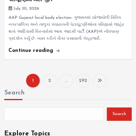
પેટાચૂંટણીમાં મોટી જીત
July 30, 2026
AAP Gujarat local body election: ગુજરાતમાં યોજાયેલી વિવિધ
નગરપાલિકા અને તાલુકા પંચાયતની પેટાચૂંટણીઓના પરિણામો જાહેર
થતાં આદિવાસી વિસ્તારોમાં આમ આદમી પાર્ટી (AAP)એ નોંધપાત્ર
પ્રદર્શન કર્યું છે. ખાસ કરીને ચૈતર વસાવાની ગેરહાજરી…
Continue reading
1
2
…
292
P
Search
o
s
Search
t
Explore Topics