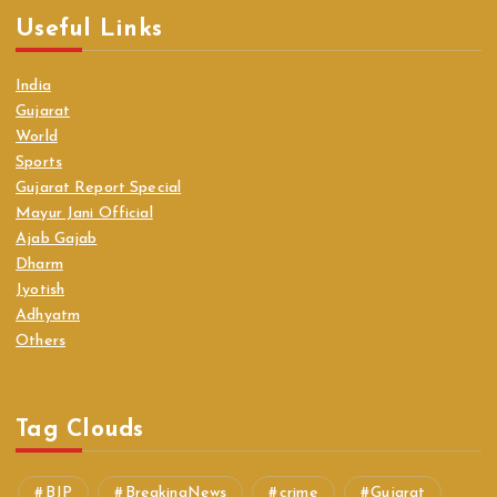
Useful Links
India
Gujarat
World
Sports
Gujarat Report Special
Mayur Jani Official
Ajab Gajab
Dharm
Jyotish
Adhyatm
Others
Tag Clouds
BJP
BreakingNews
crime
Gujarat