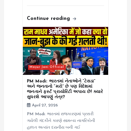
Continue reading
Mayur Jani Official
PM Modi: ભારતમાં નેતાઓને “ટેસડા”
અને જનતાનો “મરો” છે પણ વિદેશમાં
જનતાને ફર્સ્ટ પ્રાયોરિટી અપાય છે! ક્યારે
સુધરશે આપણું તંત્ર?
April 27, 2026
PM Modi: ભારતમાં રાજકારણમાં પ્રસરી
ગયેલી ગંદકીને કારણે સામન્ય નાગરિકોની
હાલત અત્યંત દયનીય બની ગઈ