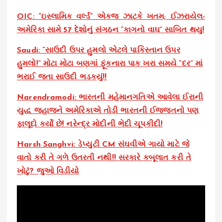
OIC: “ઇસ્લામિક વર્લ્ડ” એકજ ઝાટકે ખતમ; ઈઝરાયેલ-
અમેરિકા સામે 57 દેશોનું સંગઠન “કાગનો વાઘ” સાબિત થયુ!
Saudi: “સાઉદી ઉપર હુમલો એટલે પાકિસ્તાન ઉપર
હુમલો!” મોટા મોટા બણગાં ફૂંકનારા પાક ખરા સમયે “દર” માં
ભરાઈ જતા સાઉદી ભડકયું!!
Narendramodi: ભારતની મહેમાનગતિએ આવેલા ઈરાની
યુદ્ધ જહાજને અમેરિકાએ તોડી ભારતની ઈજ્જતનો પણ
ફાલૂદો કર્યો છે! નરેન્દ્ર મોદીની ભેદી ચૂપકીદી!
Harsh Sanghvi: ડેપ્યુટી CM સંઘવીએ ગાયો માટે જે
વાતો કરી તે ગળે ઉતરતી નથી!! સરકારે કબૂલાત કરી તે
ખોટું? જુઓ વિડીયો