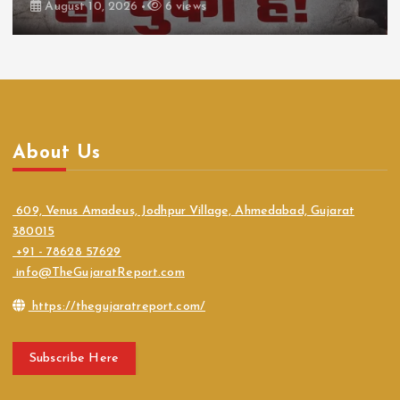
August 10, 2026
6 views
About Us
609, Venus Amadeus, Jodhpur Village, Ahmedabad, Gujarat
380015
+91 - 78628 57629
info@TheGujaratReport.com
https://thegujaratreport.com/
Subscribe Here