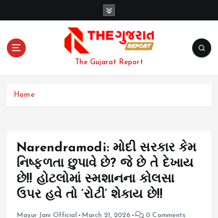
S
k
i
p
t
o
The Gujarat Report
c
o
n
Home
t
e
n
t
Narendramodi: મોદી સરકાર કેમ
નિષ્ફળતા છુપાવે છે? જે છે તે દેખાય
છે!! હોટલોમાં સ્મશાનના કોલસા
ઉપર હવે તો ‘રોટી’ શેકાય છે!!
Mayur Jani Official
March 21, 2026
0 Comments