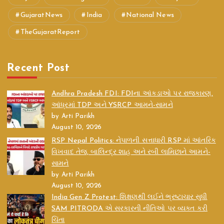
GujaratNews
India
National News
TheGujaratReport
Recent Post
Andhra Pradesh FDI: FDIના આંકડાઓ પર રાજકારણ,
આંધ્રમાં TDP અને YSRCP આમને-સામને
by Arti Parikh
August 10, 2026
RSP Nepal Politics: નેપાળની સત્તાધારી RSP માં આંતરિક
વિખવાદ તેજ, બાલિન્દ્ર શાહ અને રબી લામિછાને આમને-
સામને
by Arti Parikh
August 10, 2026
India Gen Z Protest: શિક્ષણથી લઈને ભ્રષ્ટાચાર સુધી
SAM PITRODA એ સરકારની નીતિઓ પર વ્યક્ત કરી
ચિંતા