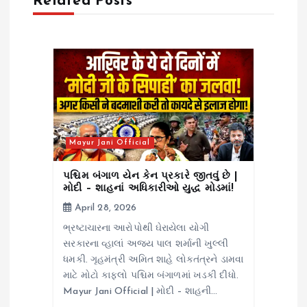
Related Posts
g
a
t
i
Mayur Jani Official
o
પશ્ચિમ બંગાળ યેન કેન પ્રકારે જીતવું છે |
n
મોદી – શાહનાં અધિકારીઓ યુદ્ધ મોડમાં!
April 28, 2026
ભ્રષ્ટાચારના આરોપોથી ઘેરાયેલા યોગી
સરકારના વ્હાલાં અજય પાલ શર્માની ખુલ્લી
ધમકી. ગૃહમંત્રી અમિત શાહે લોકતંત્રને ડામવા
માટે મોટો કાફલો પશ્ચિમ બંગાળમાં ખડકી દીધો.
Mayur Jani Official | મોદી – શાહની…