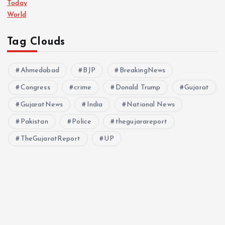
Today
World
Tag Clouds
Ahmedabad
BJP
BreakingNews
Congress
crime
Donald Trump
Gujarat
GujaratNews
India
National News
Pakistan
Police
thegujarareport
TheGujaratReport
UP