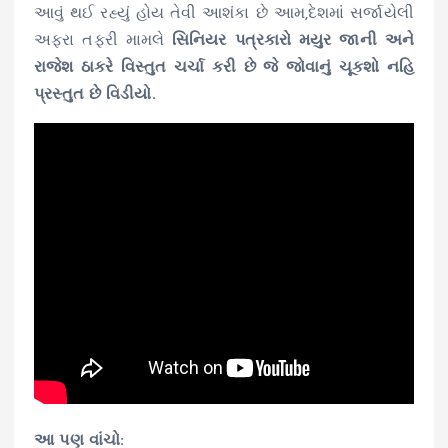
આવું થઈ રહ્યું હોય તેવી આશંકા છે આમ,દેશમાં સર્જાયેલી
અફરા તફરી મામલે
સિનિયર પત્રકારો મયુર જાની અને
રાજેશ ઠાકરે વિસ્તુત ચર્ચા કરી છે જે જોવાનું ચૂકશો નહિ
પ્રસ્તુત છે વિડીયો.
આ પણ વાંચો: