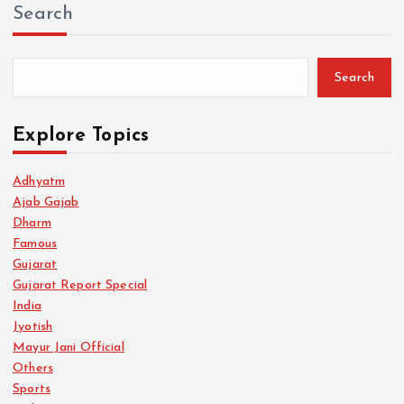
Search
Search
Explore Topics
Adhyatm
Ajab Gajab
Dharm
Famous
Gujarat
Gujarat Report Special
India
Jyotish
Mayur Jani Official
Others
Sports