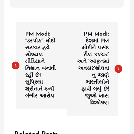
P
PM Modi:
PM Modi:
o
“ડરપોક” મોદી
દેશમાં PM
સરકાર હવે
મોદીને પસંદ
સોશ્યલ
‘રીલ કલ્ચર’
s
મીડિયાને
અને ‘આફતમાં
નિશાન બનાવી
અવસર’શોધવા
t
રહી છે!
નું જાણે
સુપ્રિયા
ભારતીયોને
n
શ્રીનાતે કર્યા
ફાવી ગયું છે!
ગંભીર આરોપ
જુઓ ખાસ
a
વિશ્લેષણ
v
i