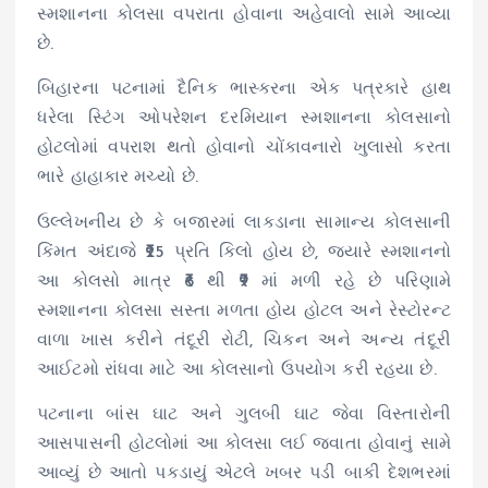
સ્મશાનના કોલસા વપરાતા હોવાના અહેવાલો સામે આવ્યા
છે.
બિહારના પટનામાં દૈનિક ભાસ્કરના એક પત્રકારે હાથ
ધરેલા સ્ટિંગ ઓપરેશન દરમિયાન સ્મશાનના કોલસાનો
હોટલોમાં વપરાશ થતો હોવાનો ચોંકાવનારો ખુલાસો કરતા
ભારે હાહાકાર મચ્યો છે.
ઉલ્લેખનીય છે કે બજારમાં લાકડાના સામાન્ય કોલસાની
કિંમત અંદાજે ₹25 પ્રતિ કિલો હોય છે, જ્યારે સ્મશાનનો
આ કોલસો માત્ર ₹6 થી ₹9 માં મળી રહે છે પરિણામે
સ્મશાનના કોલસા સસ્તા મળતા હોય હોટલ અને રેસ્ટોરન્ટ
વાળા ખાસ કરીને તંદૂરી રોટી, ચિકન અને અન્ય તંદૂરી
આઈટમો રાંધવા માટે આ કોલસાનો ઉપયોગ કરી રહયા છે.
પટનાના બાંસ ઘાટ અને ગુલબી ઘાટ જેવા વિસ્તારોની
આસપાસની હોટલોમાં આ કોલસા લઈ જવાતા હોવાનું સામે
આવ્યું છે આતો પકડાયું એટલે ખબર પડી બાકી દેશભરમાં