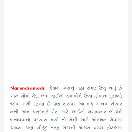
Narendramodi:
દેશમાં ગેસનું મહા સંકટ ઉભું થયું છે
અને લોકો ગેસ લેવા લાઈનો લગાવીને ઉભા હોવાના દ્રશ્યો
જોવા મળી રહયા છે પણ સરકાર આ બધું માનવા તૈયાર
નથી એક પત્રકારે ગેસ માટે લાઈનો લગાવનાર લોકોને
બતાવવાનો પ્રયાસ કર્યો તો તેની સામે એક્શન લેવામાં
આવ્યા પણ બીજી તરફ ગેસની અછત વચ્ચે હોટલમાં