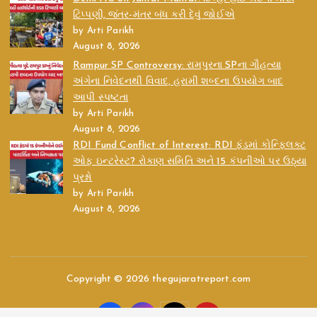
ટિપ્પણી, જંતર-મંતર બંધ કરી દેવું જોઈએ
by Arti Parikh
August 8, 2026
Rampur SP Controversy: રામપુરના SPના ગૌહત્યા
અંગેના નિવેદનથી વિવાદ, હરામી શબ્દના ઉપયોગ બાદ
આપી સ્પષ્ટતા
by Arti Parikh
August 8, 2026
RDI Fund Conflict of Interest: RDI ફંડમાં કોન્ફ્લિક્ટ
ઓફ ઇન્ટરેસ્ટ? રોકાણ સમિતિ અને 15 કંપનીઓ પર ઉઠ્યા
પ્રશ્નો
by Arti Parikh
August 8, 2026
Copyright © 2026 thegujaratreport.com