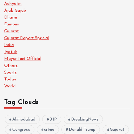
s
Adhyatm
Ajab Gajab
p
Dharm
Famous
a
Gujarat
Gujarat Report Special
g
India
Jyotish
i
Mayur Jani Official
Others
n
Sports
Today
a
World
t
Tag Clouds
i
Ahmedabad
BJP
BreakingNews
Congress
crime
o
Donald Trump
Gujarat