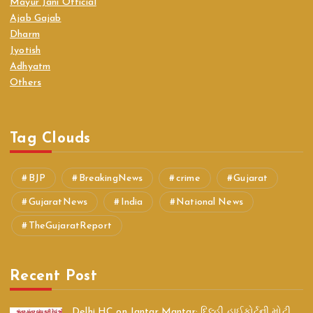
Mayur Jani Official
Ajab Gajab
Dharm
Jyotish
Adhyatm
Others
Tag Clouds
BJP
BreakingNews
crime
Gujarat
GujaratNews
India
National News
TheGujaratReport
Recent Post
Delhi HC on Jantar Mantar: દિલ્હી હાઈકોર્ટની મોટી