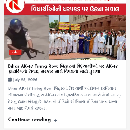
India
Bihar AK-47 Firing Row: બિહારમાં વિદ્યાર્થીઓ પર AK-47
ફાયરિંગનો વિવાદ, સરકાર સામે વિપક્ષનો મોટો હુમલો
July 28, 2026
Bihar AK-47 Firing Row: બિહારમાં વિદ્યાર્થી આંદોલન દરમિયાન
સીવાનમાં પોલીસ દ્વારા AK-47માંથી ફાયરિંગ થયાના આરોપોએ સમગ્ર
દેશનું ધ્યાન ખેંચ્યું છે. ઘટનાનો વીડિયો સોશિયલ મીડિયા પર વાયરલ
થયા બાદ વિપક્ષે રાજ્ય…
Continue reading