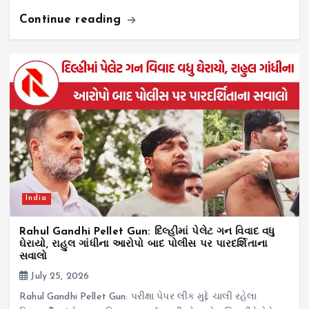
Continue reading
India
Rahul Gandhi Pellet Gun: દિલ્હીમાં પેલેટ ગન વિવાદ વધુ
ઘેરાયો, રાહુલ ગાંધીના આરોપો બાદ પોલીસ પર પારદર્શિતાના
સવાલો
July 25, 2026
Rahul Gandhi Pellet Gun: પરીક્ષા પેપર લીક મુદ્દે ચાલી રહેલા