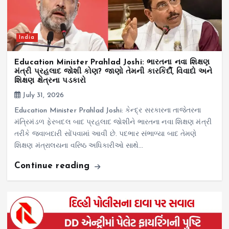
India
Education Minister Prahlad Joshi: ભારતના નવા શિક્ષણ
મંત્રી પ્રહલાદ જોશી કોણ? જાણો તેમની કારકિર્દી, વિવાદો અને
શિક્ષણ ક્ષેત્રના પડકારો
July 31, 2026
Education Minister Prahlad Joshi: કેન્દ્ર સરકારના તાજેતરના
મંત્રિમંડળ ફેરબદલ બાદ પ્રહલાદ જોશીને ભારતના નવા શિક્ષણ મંત્રી
તરીકે જવાબદારી સોંપવામાં આવી છે. પદભાર સંભાળ્યા બાદ તેમણે
શિક્ષણ મંત્રાલયના વરિષ્ઠ અધિકારીઓ સાથે…
Continue reading