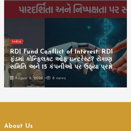
India
RDI Fund Conflict of Interest: RDI
ફંડમાં કોન્ફ્લિક્ટ ઓફ ઇન્ટરેસ્ટ? રોકાણ
સમિતિ અને 15 કંપનીઓ પર ઉઠ્યા પ્રશ્નો
August 8, 2026
8 views
About Us