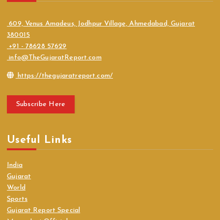
609, Venus Amadeus, Jodhpur Village, Ahmedabad, Gujarat
380015
+91 - 78628 57629
info@TheGujaratReport.com
https://thegujaratreport.com/
Subscribe Here
Useful Links
India
Gujarat
World
Sports
Gujarat Report Special