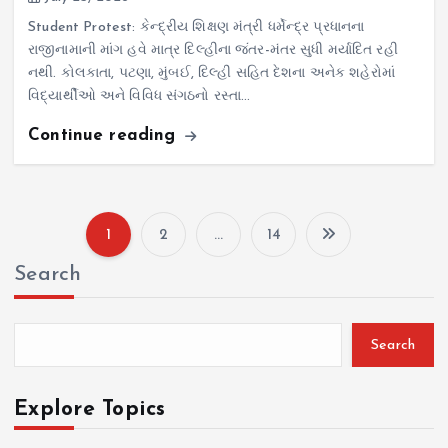
Student Protest: કેન્દ્રીય શિક્ષણ મંત્રી ધર્મેન્દ્ર પ્રધાનના
રાજીનામાની માંગ હવે માત્ર દિલ્હીના જંતર-મંતર સુધી મર્યાદિત રહી
નથી. કોલકાતા, પટણા, મુંબઈ, દિલ્હી સહિત દેશના અનેક શહેરોમાં
વિદ્યાર્થીઓ અને વિવિધ સંગઠનો રસ્તા…
Continue reading
1
2
…
14
P
Search
o
s
Search
t
Explore Topics