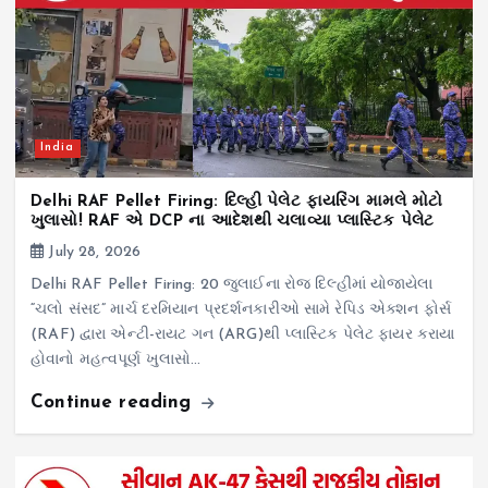
India
Delhi RAF Pellet Firing: દિલ્હી પેલેટ ફાયરિંગ મામલે મોટો
ખુલાસો! RAF એ DCP ના આદેશથી ચલાવ્યા પ્લાસ્ટિક પેલેટ
July 28, 2026
Delhi RAF Pellet Firing: 20 જુલાઈના રોજ દિલ્હીમાં યોજાયેલા
“ચલો સંસદ” માર્ચ દરમિયાન પ્રદર્શનકારીઓ સામે રેપિડ એક્શન ફોર્સ
(RAF) દ્વારા એન્ટી-રાયટ ગન (ARG)થી પ્લાસ્ટિક પેલેટ ફાયર કરાયા
હોવાનો મહત્વપૂર્ણ ખુલાસો…
Continue reading