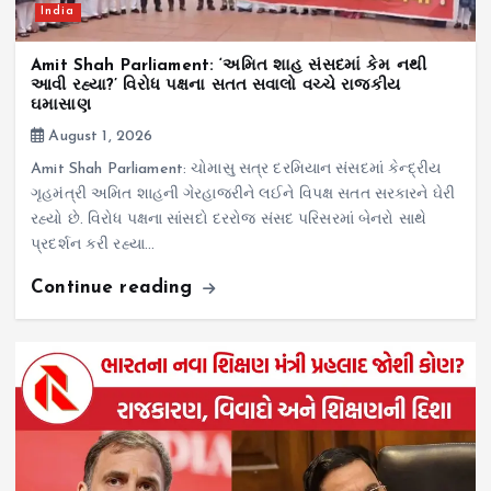
India
Amit Shah Parliament: ‘અમિત શાહ સંસદમાં કેમ નથી
આવી રહ્યા?’ વિરોધ પક્ષના સતત સવાલો વચ્ચે રાજકીય
ઘમાસાણ
August 1, 2026
Amit Shah Parliament: ચોમાસુ સત્ર દરમિયાન સંસદમાં કેન્દ્રીય
ગૃહમંત્રી અમિત શાહની ગેરહાજરીને લઈને વિપક્ષ સતત સરકારને ઘેરી
રહ્યો છે. વિરોધ પક્ષના સાંસદો દરરોજ સંસદ પરિસરમાં બેનરો સાથે
પ્રદર્શન કરી રહ્યા…
Continue reading