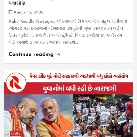
ઘમાસાણ
August 6, 2026
Rahul Gandhi Prayagraj: લોકસભામાં વિપક્ષના નેતા રાહુલ ગાંધીના 8
ઑગસ્ટે પ્રયાગરાજમાં યોજાનારા ‘છાત્રોની ગૂંજ’ કાર્યક્રમને લઈને
ઉત્તર પ્રદેશમાં રાજકીય અને વહીવટી વિવાદ સર્જાયો છે. કાર્યક્રમ
માટે અગાઉ ફાળવવામાં આવેલ કાયસ્થ…
Continue reading
India