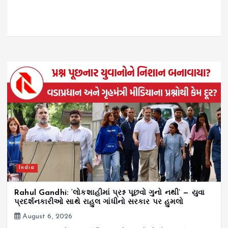
India
Rahul Gandhi: ‘લોકશાહીમાં પ્રશ્ન પૂછવો ગુનો નથી’ — યુવા
પ્રદર્શનકારીઓ સાથે રાહુલ ગાંધીનો સરકાર પર હુમલો
August 6, 2026