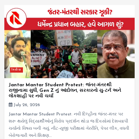
India
Jantar Mantar Student Protest: જંતર-મંતરથી
રાજીનામા સુધી, Gen Z નું આંદોલન, સરકારનો યુ-ટર્ન અને
લોકશાહી પર નવી ચર્ચા
July 26, 2026
Jantar Mantar Student Protest: નવી દિલ્હીના જંતર-મંતર પર
શરૂ થયેલું વિદ્યાર્થીઓનું વિરોધ પ્રદર્શન થોડા જ દિવસોમાં દેશવ્યાપી
ચર્ચાનો વિષય બની ગયું. નીટ-યુજી પરીક્ષામાં ગેરરીતિ, પેપર લીક, વધતી
બેરોજગારી અને શિક્ષણ…