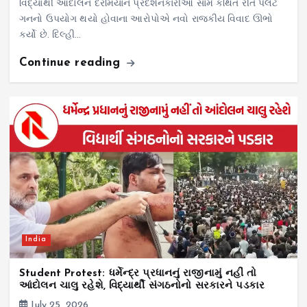
વિદ્યાર્થી આંદોલન દરમિયાન પ્રદર્શનકારીઓ સામે કથિત રીતે પેલેટ
ગનનો ઉપયોગ થયો હોવાના આરોપોએ નવો રાજકીય વિવાદ ઊભો
કર્યો છે. દિલ્હી…
Continue reading
India
Student Protest: ધર્મેન્દ્ર પ્રધાનનું રાજીનામું નહીં તો
આંદોલન ચાલુ રહેશે, વિદ્યાર્થી સંગઠનોનો સરકારને પડકાર
July 25, 2026