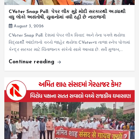
CVoter Snap Poll: પેપર લીક મુદ્દે મોદી સરકારથી અડધાથી
વધુ લોકો અસંતોષી, યુવાનોમાં વધી રહી છે નારાજગી
August 3, 2026
CVoter Snap Poll: દેશમાં પેપર લીક વિવાદ અને તેના પગલે થયેલા
વિદ્યાર્થી આંદોલનો વચ્ચે જાહેર થયેલા CVoterના તાજા સ્નેપ પોલમાં
કેન્દ્ર સરકાર માટે ચિંતાજનક સંકેતો સામે આવ્યા છે. સર્વે મુજબ,…
Continue reading