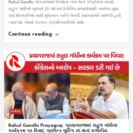
Rahul Gandhi: લોકસભામાં વિપક્ષના નેતા અને કોંગ્રેસના સાંસદ
રાહુલ ગાંધીએ બુધવારે (5 ઑગસ્ટ) વિવિધ રાજ્યોમાંથી આવેલા યુવા
પ્રદર્શનકારીઓ સાથે મુલાકાત કરીને તેમની સમસ્યાઓ સાંભળી હતી.
ત્યારબાદ તેમણે કેટલાક પ્રદર્શનકારીઓ સાથે…
Continue reading
India
Rahul Gandhi Prayagraj: પ્રયાગરાજમાં રાહુલ ગાંધીના
કાર્યક્રમ પર વિવાદ, ગ્રાઉન્ડ બુકિંગ રદ થતાં રાજકીય