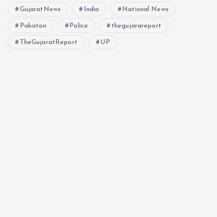
GujaratNews
India
National News
n
Pakistan
Police
thegujarareport
TheGujaratReport
UP