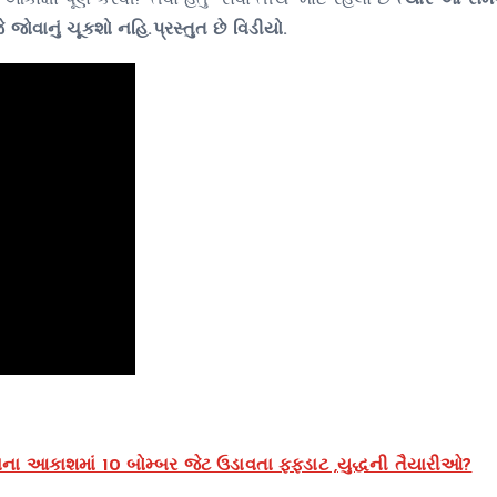
ષા પૂર્ણ કરવી!” તેવો હેતુ “સેવા તીર્થ” માટે રહેલો છે
ત્યારે આ સમ
ોવાનું ચૂકશો નહિ.પ્રસ્તુત છે વિડીયો.
ના આકાશમાં 10 બોમ્બર જેટ ઉડાવતા ફફડાટ ,યુદ્ધની તૈયારીઓ?