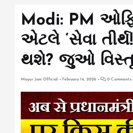
Modi: PM ઓફિસન
એટલે ‘સેવા તીર્
થશે? જુઓ વિસ્
Mayur Jani Official
February 14, 2026
0 Comments