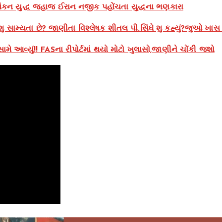
કન યુદ્ધ જહાજ ઈરાન નજીક પહોંચતા યુદ્ધના ભણકારા
શુ સામ્યતા છે? જાણીતા વિશ્લેષક શીતલ પી.સિંઘે શુ કહ્યું?જુઓ ખાસ 
ે આવ્યું!! FASના રીપોર્ટમાં થયો મોટો ખુલાસો,જાણીને ચોંકી જશો