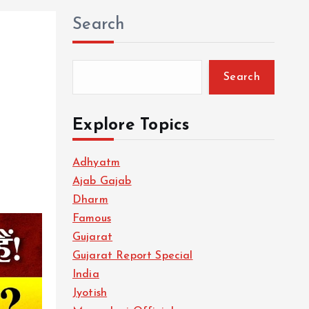
Search
Search
Explore Topics
Adhyatm
Ajab Gajab
Dharm
Famous
Gujarat
Gujarat Report Special
India
Jyotish