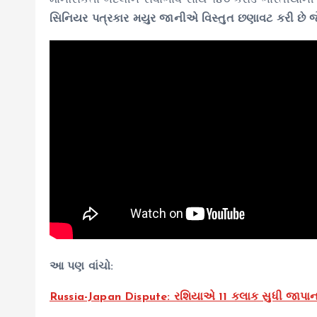
માનસિકતા બદલીને સેવાભાવ સાથે ૧૪૦ કરોડ ભારતીયોની આકાંક્
સિનિયર પત્રકાર મયુર જાનીએ વિસ્તુત છણાવટ કરી છે જે જ
આ પણ વાંચો:
Russia-Japan Dispute: રશિયાએ 11 કલાક સુધી જાપાન