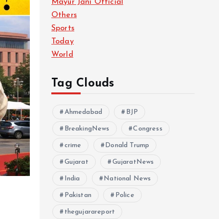
Mayur Jani Official
Others
Sports
Today
World
Tag Clouds
Ahmedabad
BJP
BreakingNews
Congress
crime
Donald Trump
Gujarat
GujaratNews
India
National News
Pakistan
Police
thegujarareport