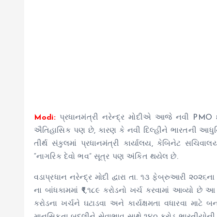
Modi:
પ્રધાનમંત્રી નરેન્દ્ર મોદીએ આજે ​​નવી PMO ઇ
ઐતિહાસિક પણ છે, કારણ કે નવી દિલ્હીને ભારતની આધુનિક
તીર્થ સંકુલમાં પ્રધાનમંત્રી કાર્યાલય, કેબિનેટ સચિવાલ
“નાગરિક દેવો ભવ” સૂત્ર પણ અંકિત થયેલ છે.
વડાપ્રધાન નરેન્દ્ર મોદી દ્વારા તા. ૧૩ ફેબ્રુઆરી ૨૦૨૬ના
ના બાંધકામમાં ₹૧,૧૮૯ કરોડનો ખર્ચ કરવામાં આવ્યો છે 
કરોડના ખર્ચને ઘટાડવા અને કાર્યક્ષમતા વધારવા માટે બના