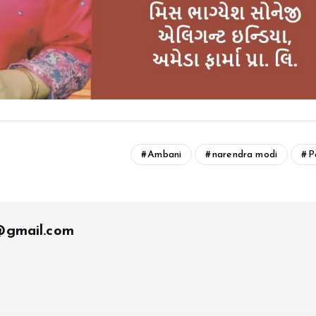
Ambani
narendra modi
P
t@gmail.com