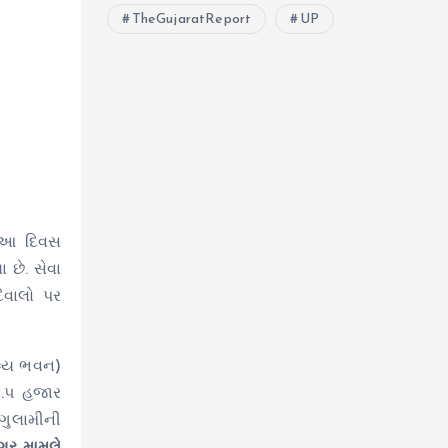
TheGujaratReport
UP
ું.આ દિવસ
 છે. સેવા
દિવાલો પર
તવ્ય ભવન)
₹૧.૫ હજાર
“ગુલામીની