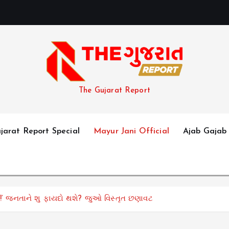
અ
ન
The Gujarat Report
jarat Report Special
Mayur Jani Official
Ajab Gajab
્થ!’ જનતાને શુ ફાયદો થશે? જુઓ વિસ્તૃત છણાવટ