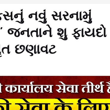
ું નવું સરનામું
થ!’ જનતાને શુ ફાયદો
તૃત છણાવટ