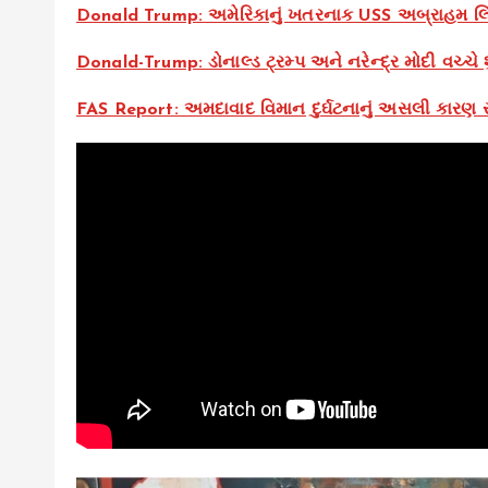
Donald Trump: અમેરિકાનું ખતરનાક USS અબ્રાહમ લિં
Donald-Trump: ડોનાલ્ડ ટ્રમ્પ અને નરેન્દ્ર મોદી વચ્ચે 
FAS Report: અમદાવાદ વિમાન દુર્ઘટનાનું અસલી કારણ સામ