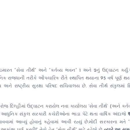
મારત “સેવા તીર્થ” અને “કર્તવ્ય ભવન” 1 અને 2નું ઉદ્ઘાટન કર્ય
 રાજધાની તરીકે ઔપચારિક રીતે સ્થાપિત થયાના 95 વર્ષ પૂર્ણ થયા
ય અને રાષ્ટ્રીય સુરક્ષા પરિષદ સચિવાલય છે. સેવા તીર્થ સંકુલમાં 
 રોજ દિલ્હીમાં ઉદ્ઘાટન કરાયેલ નવા કાર્યાલય ‘સેવા તીર્થ’ (અને કર્
આ આધુનિક સંકુલ સરકારી કચેરીઓના ભાડા પેટે થતા વાર્ષિક અંદાજે 
વવામાં આવ્યું હોવાનું કહેવામાં આવી રહ્યું છે.મોદી સરકારના મતે 