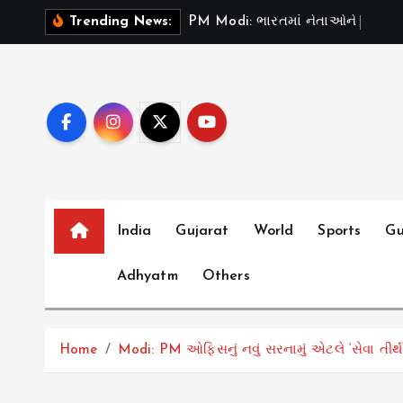
S
P
M
M
o
d
i
:
ભ
ર
ત
મ
ન
ત
ઓ
ન
“
ટ
સ
ડ
”
Trending News:
k
i
p
t
o
c
o
n
t
India
Gujarat
World
Sports
Gu
e
Adhyatm
Others
n
t
Home
Modi: PM ઓફિસનું નવું સરનામું એટલે ‘સેવા તીર