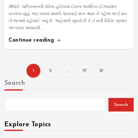
IRGC: પાકિસ્તાનની સેરેના હોટેલમાં ઈરાન-અમેરિકા-ઈઝરાયેલ
વચ્ચેના યુદ્ધ અટકાવવા મામલે વાટાઘાટો શરૂ થાય તે પહેલાં જ ઈરાન
બે ભાગમાં વહેંચાઈ ગયું છે. અહેવાલો સૂચવે છે કે ઈરાની વિદેશ પ્રધાન
અબ્બાસ અરાઘચી…
Continue reading
1
2
…
19
P
Search
o
s
Search
t
Explore Topics