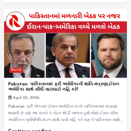
World
Pakistan: પાકિસ્તાનમાં ફરી અમેરિકાની શાંતિ-મંત્રણા,ઈરાન
અમેરિકા સાથે સીધી વાટાઘાટો નહિ કરે!
April 25, 2026
Pakistan: ફરી એકવાર ઈરાન-અમેરિકા વચ્ચે પાકિસ્તાનમાં મંત્રણા
થવાની છે પણ આ વખતે તે બેઠક થોડી અલગ હશે,જેમાં ઈરાન સીધા
અમેરિકન પ્રતિનિધિ મંડળ સાથે ચર્ચા નહિ કરે પણ તે પાકિસ્તાન સાથે…