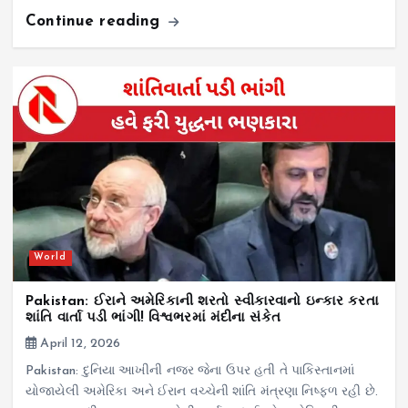
Continue reading
World
Pakistan: ઈરાને અમેરિકાની શરતો સ્વીકારવાનો ઇન્કાર કરતા
શાંતિ વાર્તા પડી ભાંગી! વિશ્વભરમાં મંદીના સંકેત
April 12, 2026
Pakistan: દુનિયા આખીની નજર જેના ઉપર હતી તે પાકિસ્તાનમાં
યોજાયેલી અમેરિકા અને ઈરાન વચ્ચેની શાંતિ મંત્રણા નિષ્ફળ રહી છે.