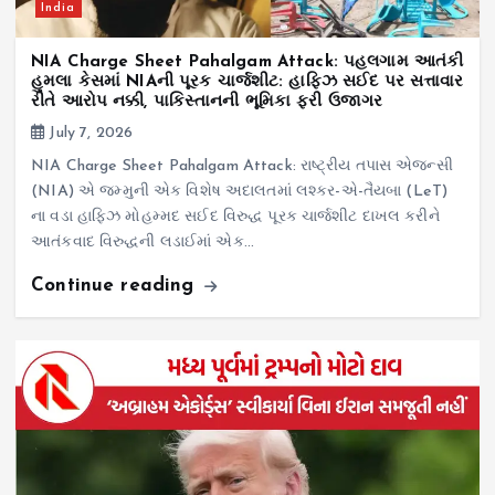
India
NIA Charge Sheet Pahalgam Attack: પહલગામ આતંકી
હુમલા કેસમાં NIAની પૂરક ચાર્જશીટ: હાફિઝ સઈદ પર સત્તાવાર
રીતે આરોપ નક્કી, પાકિસ્તાનની ભૂમિકા ફરી ઉજાગર
July 7, 2026
NIA Charge Sheet Pahalgam Attack: રાષ્ટ્રીય તપાસ એજન્સી
(NIA) એ જમ્મુની એક વિશેષ અદાલતમાં લશ્કર-એ-તૈયબા (LeT)
ના વડા હાફિઝ મોહમ્મદ સઈદ વિરુદ્ધ પૂરક ચાર્જશીટ દાખલ કરીને
આતંકવાદ વિરુદ્ધની લડાઈમાં એક…
Continue reading