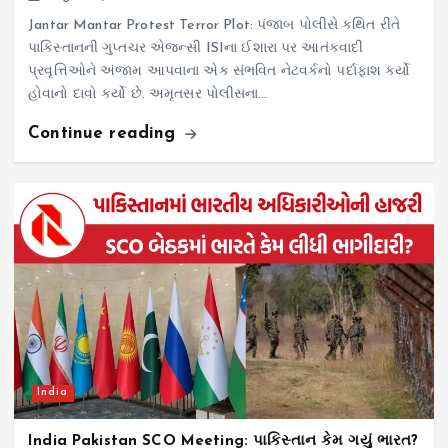
Jantar Mantar Protest Terror Plot: પંજાબ પોલીસે કથિત રીતે
પાકિસ્તાનની ગુપ્તચર એજન્સી ISIના ઈશારા પર આતંકવાદી
પ્રવૃત્તિઓને અંજામ આપવાના એક સંભવિત નેટવર્કનો પર્દાફાશ કર્યો
હોવાનો દાવો કર્યો છે. અમૃતસર પોલીસના…
Continue reading
India
India Pakistan SCO Meeting: પાકિસ્તાન કેમ ગયું ભારત?