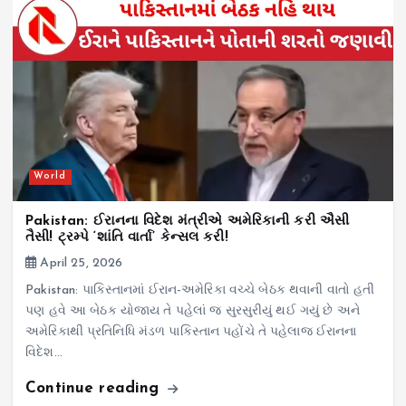
World
Pakistan: ઈરાનના વિદેશ મંત્રીએ અમેરિકાની કરી ઐસી
તૈસી! ટ્રમ્પે ‘શાંતિ વાર્તા’ કેન્સલ કરી!
April 25, 2026
Pakistan: પાકિસ્તાનમાં ઈરાન-અમેરિકા વચ્ચે બેઠક થવાની વાતો હતી
પણ હવે આ બેઠક યોજાય તે પહેલાં જ સુરસુરીયું થઈ ગયું છે અને
અમેરિકાથી પ્રતિનિધિ મંડળ પાકિસ્તાન પહોંચે તે પહેલાજ ઈરાનના
વિદેશ…
Continue reading