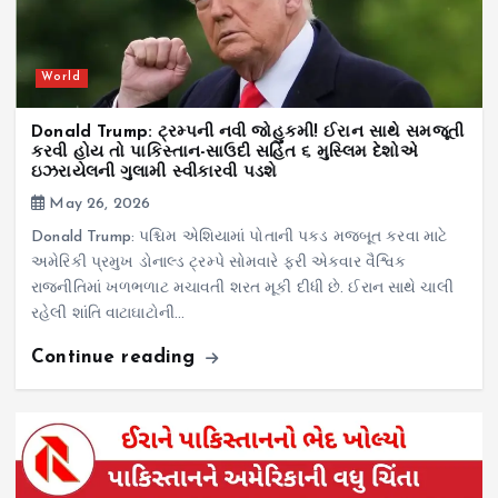
World
Donald Trump: ટ્રમ્પની નવી જોહુકમી! ઈરાન સાથે સમજૂતી
કરવી હોય તો પાકિસ્તાન-સાઉદી સહિત ૬ મુસ્લિમ દેશોએ
ઇઝરાયેલની ગુલામી સ્વીકારવી પડશે
May 26, 2026
Donald Trump: પશ્ચિમ એશિયામાં પોતાની પકડ મજબૂત કરવા માટે
અમેરિકી પ્રમુખ ડોનાલ્ડ ટ્રમ્પે સોમવારે ફરી એકવાર વૈશ્વિક
રાજનીતિમાં ખળભળાટ મચાવતી શરત મૂકી દીધી છે. ઈરાન સાથે ચાલી
રહેલી શાંતિ વાટાઘાટોની…
Continue reading