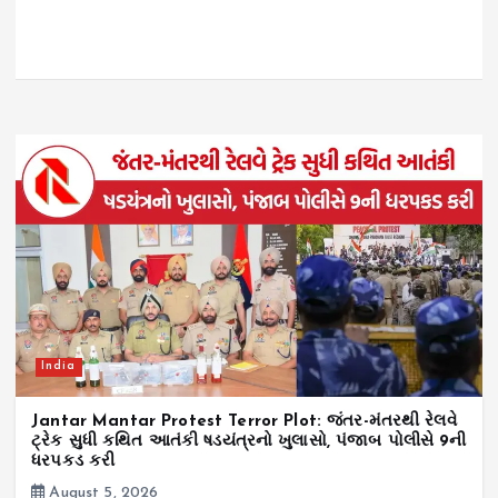
India
Jantar Mantar Protest Terror Plot: જંતર-મંતરથી રેલવે
ટ્રેક સુધી કથિત આતંકી ષડયંત્રનો ખુલાસો, પંજાબ પોલીસે 9ની
ધરપકડ કરી
August 5, 2026