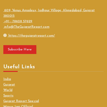
609, Venus Amadeus, Jodhpur Village, Ahmedabad, Gujarat
380015
+91 - 78628 57629
info@TheGujaratReport.com
https://thegujaratreport.com/
Subscribe Here
Useful Links
India
Gujarat
World
Sports
Gujarat Report Special
Mayur Jani Official