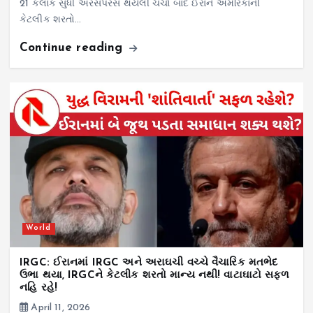
21 કલાક સુધી અરસપરસ થયેલી ચર્ચા બાદ ઈરાને અમેરિકાની
કેટલીક શરતો…
Continue reading
World
IRGC: ઈરાનમાં IRGC અને અરાઘચી વચ્ચે વૈચારિક મતભેદ
ઉભા થયા, IRGCને કેટલીક શરતો માન્ય નથી! વાટાઘાટો સફળ
નહિ રહે!
April 11, 2026