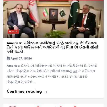
World
America: પાકિસ્તાન અમેરિકાનું પીઠઠું બની ગયું છે! ઈરાનના
હિતો કરતા પાકિસ્તાનને અમેરિકાની વધુ ચિંતા છે! ઈરાની સાંસદે
કર્યો ધડાકો
April 27, 2026
America: ઈરાને હવે પાકિસ્તાનની ભૂમિકા સવાલો ઉઠાવ્યા છે. ઈરાની
સાંસદ ઈબ્રાહિમ રેઝાઈએ એક ટ્વીટમાં જણાવ્યું હતુ કે પાકિસ્તાન
મધ્યસ્થી તરીકે તટસ્થ નથી તે અમેરિકા તરફી વલણ ધરાવે છે
ઈબ્રાહિમ રેઝાઈએ…
Continue reading