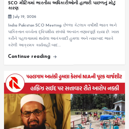
SCO મીટિંગમાં ભારતીય અધિકારીઓની હાજરી પાછળનું મોટું
કારણ
July 19, 2026
India Pakistan SCO Meeting: છેલ્લા કેટલાક વર્ષોથી ભારત અને
પાકિસ્તાન વચ્ચેના દ્વિપક્ષીય સંબંધો અત્યંત તણાવપૂર્ણ રહ્યા છે. ખાસ
કરીને પહલગામમાં થયેલા આતંકવાદી હુમલા અને ત્યારબાદ ભારતે
કરેલી આક્રમક કાર્યવાહી બાદ…
Continue reading