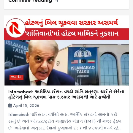
Continue reading
World
Islamabad: અમેરિકા-ઈરાન વચ્ચે શાંતિ મંત્રણા થઈ તે સેરેના
હોટેલનું બિલ ચૂકવવા પાક સરકાર અસમર્થ! ભારે ફજેતી
April 15, 2026
Islamabad: પાકિસ્તાન વર્ષોથી સતત આર્થિક સંકટનો સામનો કરી
રહ્યું છે અને આંતરરાષ્ટ્રીય નાણાકીય ભંડોળ (IMF) ની નજર હેઠળ
છે. અહેવાલો અનુસાર, દેશનો ફુગાવાનો દર 7 થી 9 ટકાની વચ્ચે રહે…