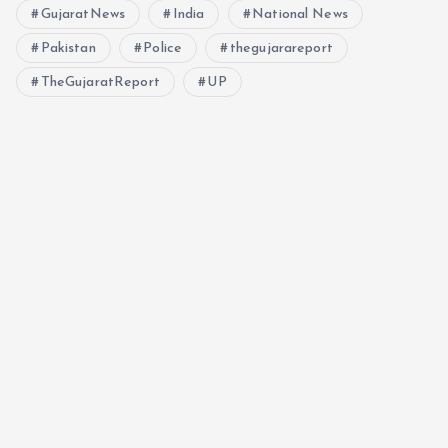
GujaratNews
India
National News
n
Pakistan
Police
thegujarareport
TheGujaratReport
UP