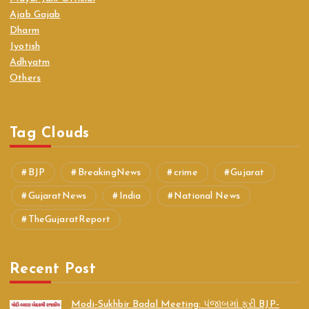
Ajab Gajab
Dharm
Jyotish
Adhyatm
Others
Tag Clouds
BJP
BreakingNews
crime
Gujarat
GujaratNews
India
National News
TheGujaratReport
Recent Post
Modi-Sukhbir Badal Meeting: પંજાબમાં ફરી BJP-