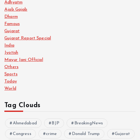
s
Adhyatm
Ajab Gajab
p
Dharm
Famous
a
Gujarat
Gujarat Report Special
g
India
Jyotish
i
Mayur Jani Official
Others
n
Sports
Today
a
World
t
Tag Clouds
i
Ahmedabad
BJP
BreakingNews
Congress
crime
o
Donald Trump
Gujarat