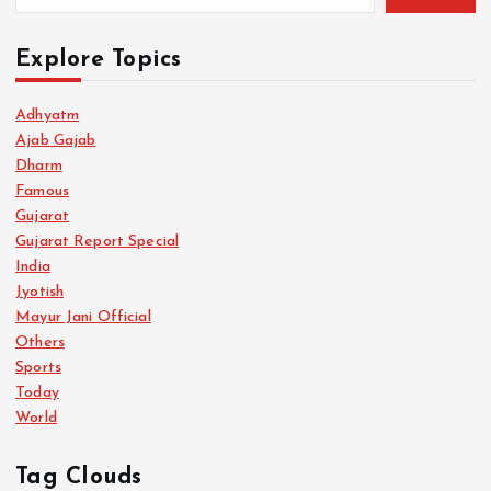
Explore Topics
Adhyatm
Ajab Gajab
Dharm
Famous
Gujarat
Gujarat Report Special
India
Jyotish
Mayur Jani Official
Others
Sports
Today
World
Tag Clouds