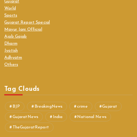
Gujarat
World
Sports
Gujarat Report Special
Mayur Jani Official
Ajab Gajab
Dharm
Jyotish
Adhyatm
Others
Tag Clouds
BJP
BreakingNews
crime
Gujarat
GujaratNews
India
National News
TheGujaratReport