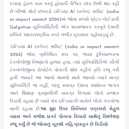
દબાણ હેઠળ કામ કરતું હોવાની વૈશ્વિક છાપ ઉભી થઇ રહી
છે બીજો મોટો છબરડો ઇન્ડિયા AI ઇમ્પેક્ટ સમિટ’ (india
ai impact summit 2026)માં જોવા મળ્યો.ગ્રેટર નોઈડાની
Galgotias યુનિવર્સિટીની એક શરમજનક કરતૂતે દેશની
છબિને આંતરરાષ્ટ્રીય સ્તરે ગંભીર નુકસાન પહોંચાડ્યું છે.
‘ઇન્ડિયા AI ઇમ્પેક્ટ સમિટ’ (india ai impact summit
2026) જેવા પ્રતિષ્ઠિત મંચ પર, જ્યાં દુનિયાભરના
ટેકનોલોજી નિષ્ણાતો હાજર હતા, ત્યાં યુનિવર્સિટીએ ચીની
ટેકનોલોજીના રોબોર્ટને પોતાની શોધ કહીને કૃતિ રજૂ કરી
હતી. જ્યારે આ આખો મામલો સામે આવ્યો ત્યારે માત્ર
યુનિવર્સિટી જ નહીં, પરંતુ સમગ્ર દેશના સંશોધન જગત
અને શિક્ષણ પ્રણાલીની સમગ્ર વિશ્વમાં લોકો મજાક
ઉડાવી રહયા છે ત્યારે મેક ઇન્ડિયાની વાતોને લોકો ગપગોળા
માની રહયા છે.
આ મુદ્દા ઉપર સિનિયર પત્રકારો મેહુલ
વ્યાસ અને રાજેશ ઠાકરે પોતાના વિચારો સાથેનું વિશ્લેષણ
રજૂ કર્યું છે જે જોવાનું ચૂકશો નહિ.પ્રસ્તુત છે વિડીયો
.