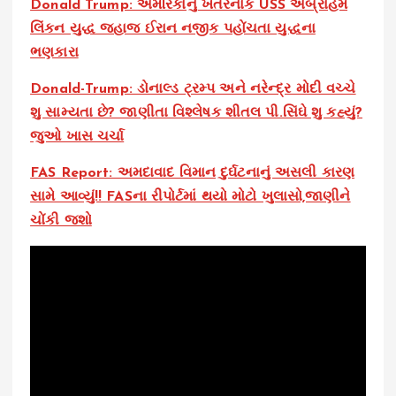
Donald Trump: અમેરિકાનું ખતરનાક USS અબ્રાહમ
લિંકન યુદ્ધ જહાજ ઈરાન નજીક પહોંચતા યુદ્ધના
ભણકારા
Donald-Trump: ડોનાલ્ડ ટ્રમ્પ અને નરેન્દ્ર મોદી વચ્ચે
શુ સામ્યતા છે? જાણીતા વિશ્લેષક શીતલ પી.સિંઘે શુ કહ્યું?
જુઓ ખાસ ચર્ચા
FAS Report: અમદાવાદ વિમાન દુર્ઘટનાનું અસલી કારણ
સામે આવ્યું!! FASના રીપોર્ટમાં થયો મોટો ખુલાસો,જાણીને
ચોંકી જશો