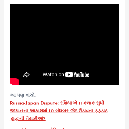
આ પણ વાંચો:
Russia-Japan Dispute: રશિયાએ 11 કલાક સુધી
જાપાનના આકાશમાં 10 બોમ્બર જેટ ઉડાવતા ફફડાટ
,યુદ્ધની તૈયારીઓ?