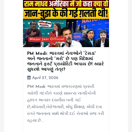
Mayur Jani Official
PM Modi: ભારતમાં નેતાઓને “ટેસડા”
અને જનતાનો “મરો” છે પણ વિદેશમાં
જનતાને ફર્સ્ટ પ્રાયોરિટી અપાય છે! ક્યારે
સુધરશે આપણું તંત્ર?
April 27, 2026
PM Modi: ભારતમાં રાજકારણમાં પ્રસરી
ગયેલી ગંદકીને કારણે સામન્ય નાગરિકોની
હાલત અત્યંત દયનીય બની ગઈ
છે,મોંઘવારી,બેરોજગારી, મોંઘુ શિક્ષણ, મોંઘી દવા
વગરે જનતાના માથે થોપી દઈ નેતાઓ રાજ કરી
રહયા છે…