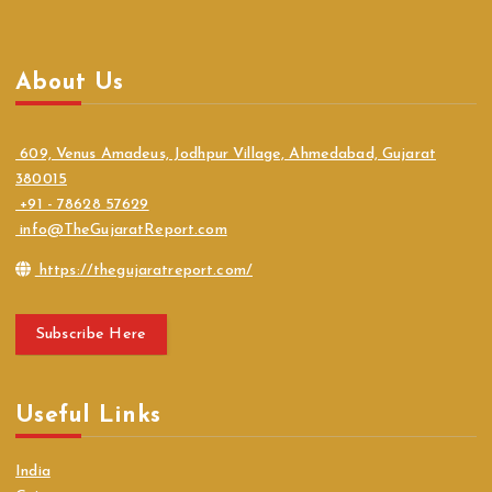
About Us
609, Venus Amadeus, Jodhpur Village, Ahmedabad, Gujarat
380015
+91 - 78628 57629
info@TheGujaratReport.com
https://thegujaratreport.com/
Subscribe Here
Useful Links
India