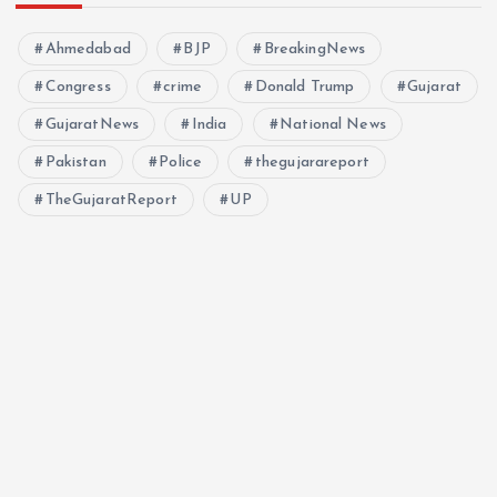
Ahmedabad
BJP
BreakingNews
Congress
crime
Donald Trump
Gujarat
GujaratNews
India
National News
Pakistan
Police
thegujarareport
TheGujaratReport
UP