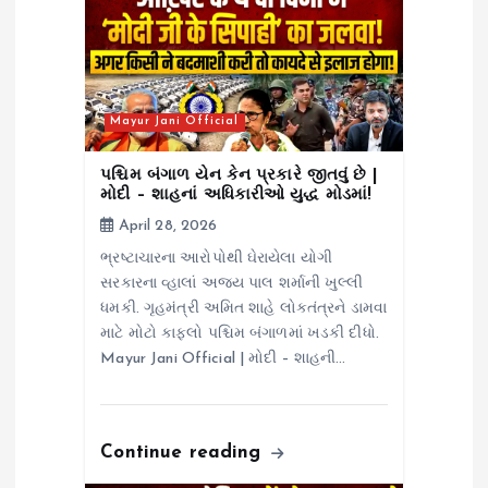
t
i
Mayur Jani Official
o
પશ્ચિમ બંગાળ યેન કેન પ્રકારે જીતવું છે |
n
મોદી – શાહનાં અધિકારીઓ યુદ્ધ મોડમાં!
April 28, 2026
ભ્રષ્ટાચારના આરોપોથી ઘેરાયેલા યોગી
સરકારના વ્હાલાં અજય પાલ શર્માની ખુલ્લી
ધમકી. ગૃહમંત્રી અમિત શાહે લોકતંત્રને ડામવા
માટે મોટો કાફલો પશ્ચિમ બંગાળમાં ખડકી દીધો.
Mayur Jani Official | મોદી – શાહની…
Continue reading