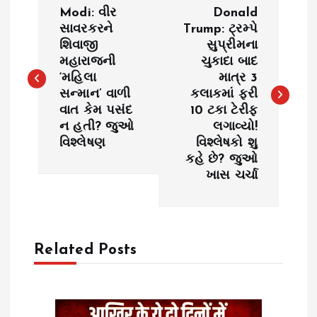
P
Modi: વીર
Donald
o
સાવરકરને
Trump: ટ્રમ્પે
શિવાજી
સુપ્રીમના
મહારાજની
ચુકાદા બાદ
s
‘મહિલા
માત્ર 3
સન્માન’ વાળી
કલાકમાં ફરી
t
વાત કેમ પસંદ
10 ટકા ટેરીફ
ન હતી? જુઓ
લગાવ્યો!
n
વિશ્લેષણ
વિશ્લેષકો શુ
કહે છે? જુઓ
a
ખાસ ચર્ચા
v
i
Related Posts
g
a