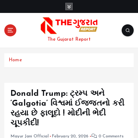
S
k
i
p
t
o
The Gujarat Report
c
o
n
Home
t
e
n
t
Donald Trump: ટ્રમ્પ અને
‘Galgotia’ વિશ્વમાં ઈજ્જતનો કરી
રહયા છે ફાલૂદો ! મોદીની ભેદી
ચૂપકીદી!
Mayur Jani Official
February 20, 2026
0 Comments