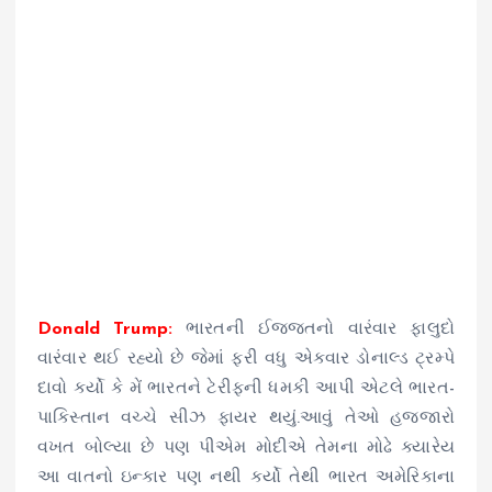
Donald Trump:
ભારતની ઈજ્જતનો વારંવાર ફાલુદો
વારંવાર થઈ રહ્યો છે જેમાં ફરી વધુ એકવાર ડોનાલ્ડ ટ્રમ્પે
દાવો કર્યો કે મેં ભારતને ટેરીફની ધમકી આપી એટલે ભારત-
પાકિસ્તાન વચ્ચે સીઝ ફાયર થયું.આવું તેઓ હજ્જારો
વખત બોલ્યા છે પણ પીએમ મોદીએ તેમના મોઢે ક્યારેય
આ વાતનો ઇન્કાર પણ નથી કર્યો તેથી ભારત અમેરિકાના