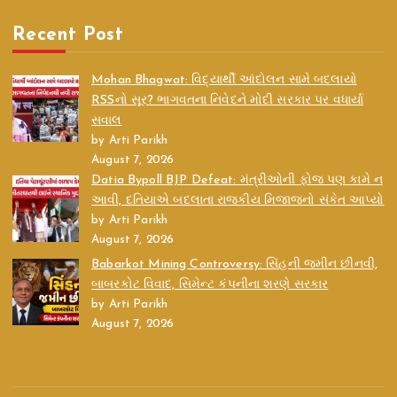
Recent Post
Mohan Bhagwat: વિદ્યાર્થી આંદોલન સામે બદલાયો
RSSનો સૂર? ભાગવતના નિવેદને મોદી સરકાર પર વધાર્યા
સવાલ
by Arti Parikh
August 7, 2026
Datia Bypoll BJP Defeat: મંત્રીઓની ફોજ પણ કામે ન
આવી, દતિયાએ બદલાતા રાજકીય મિજાજનો સંકેત આપ્યો
by Arti Parikh
August 7, 2026
Babarkot Mining Controversy: સિંહની જમીન છીનવી,
બાબરકોટ વિવાદ, સિમેન્ટ કંપનીના શરણે સરકાર
by Arti Parikh
August 7, 2026