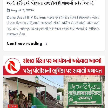
આવી, દતિયાએ બદલાતા રાજકીય મિજાજનો સંકેત આપ્યો
August 7, 2026
Datia Bypoll BJP Defeat: મધ્ય પ્રદેશની દતિયા વિધાનસભા બેઠક
છેલ્લા કેટલાક મહિનાથી રાજ્યની સૌથી ચર્ચિત બેઠકોમાંની એક બની
ગઈ હતી. સમગ્ર ઘટનાક્રમની શરૂઆત ત્યારે થઈ જ્યારે 2 એપ્રિલ,
2026ના રોજ…
Continue reading
India