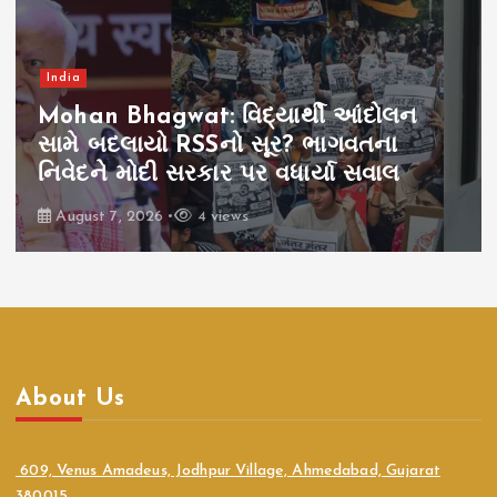
India
Mohan Bhagwat: વિદ્યાર્થી આંદોલન
સામે બદલાયો RSSનો સૂર? ભાગવતના
નિવેદને મોદી સરકાર પર વધાર્યા સવાલ
August 7, 2026
4 views
About Us
609, Venus Amadeus, Jodhpur Village, Ahmedabad, Gujarat
380015