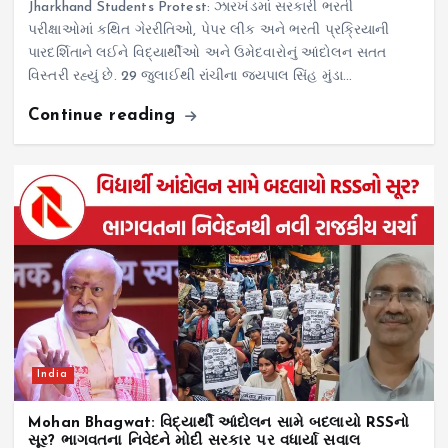
Jharkhand Students Protest: ઝારખંડમાં સરકારી ભરતી
પરીક્ષાઓમાં કથિત ગેરરીતિઓ, પેપર લીક અને ભરતી પ્રક્રિયાની
પારદર્શિતાને લઈને વિદ્યાર્થીઓ અને ઉમેદવારોનું આંદોલન સતત
વિસ્તરી રહ્યું છે. 29 જુલાઈથી રાંચીના જયપાલ સિંહ મુંડા…
Continue reading
India
Mohan Bhagwat: વિદ્યાર્થી આંદોલન સામે બદલાયો RSSનો
સૂર? ભાગવતના નિવેદને મોદી સરકાર પર વધાર્યા સવાલ