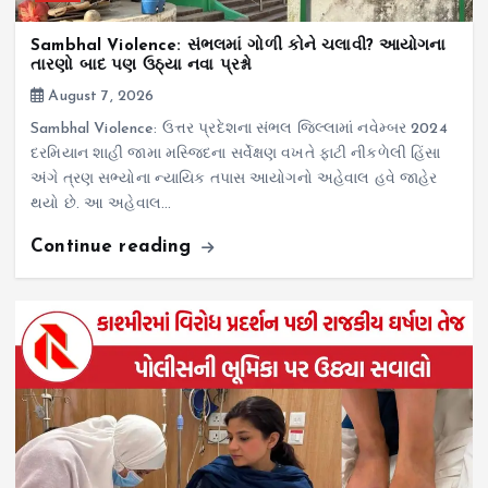
Sambhal Violence: સંભલમાં ગોળી કોને ચલાવી? આયોગના
તારણો બાદ પણ ઉઠ્યા નવા પ્રશ્નો
August 7, 2026
Sambhal Violence: ઉત્તર પ્રદેશના સંભલ જિલ્લામાં નવેમ્બર 2024
દરમિયાન શાહી જામા મસ્જિદના સર્વેક્ષણ વખતે ફાટી નીકળેલી હિંસા
અંગે ત્રણ સભ્યોના ન્યાયિક તપાસ આયોગનો અહેવાલ હવે જાહેર
થયો છે. આ અહેવાલ…
Continue reading