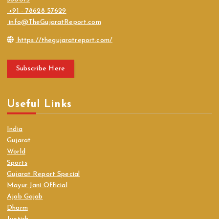
+91 - 78628 57629
info@TheGujaratReport.com
https://thegujaratreport.com/
Subscribe Here
Useful Links
India
Gujarat
World
Sports
Gujarat Report Special
Mayur Jani Official
Ajab Gajab
Dharm