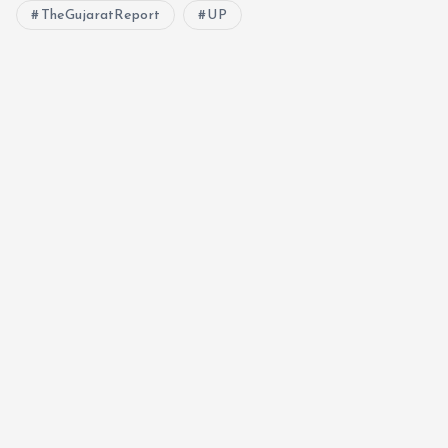
TheGujaratReport
UP