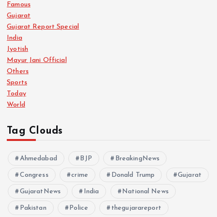
Famous
a
Gujarat
Gujarat Report Special
g
India
Jyotish
i
Mayur Jani Official
Others
n
Sports
Today
a
World
t
Tag Clouds
i
Ahmedabad
BJP
BreakingNews
Congress
crime
o
Donald Trump
Gujarat
GujaratNews
India
National News
n
Pakistan
Police
thegujarareport