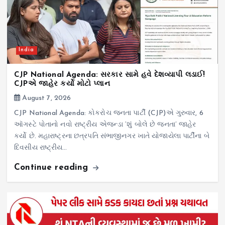
India
CJP National Agenda: સરકાર સામે હવે દેશવ્યાપી લડાઈ!
CJPએ જાહેર કર્યો મોટો પ્લાન
August 7, 2026
CJP National Agenda: કોકરોચ જનતા પાર્ટી (CJP)એ ગુરુવાર, 6
ઑગસ્ટે પોતાનો નવો રાષ્ટ્રીય એજન્ડા ‘શું બોલે છે જનતા’ જાહેર
કર્યો છે. મહારાષ્ટ્રના છત્રપતિ સંભાજીનગર ખાતે યોજાયેલા પાર્ટીના બે
દિવસીય રાષ્ટ્રીય…
Continue reading