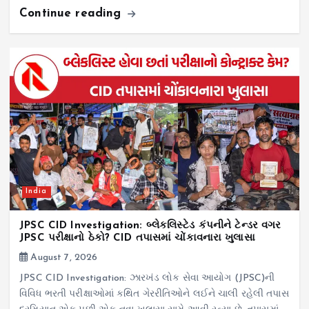
Continue reading
India
JPSC CID Investigation: બ્લેકલિસ્ટેડ કંપનીને ટેન્ડર વગર
JPSC પરીક્ષાનો ઠેકો? CID તપાસમાં ચોંકાવનારા ખુલાસા
August 7, 2026
JPSC CID Investigation: ઝારખંડ લોક સેવા આયોગ (JPSC)ની
વિવિધ ભરતી પરીક્ષાઓમાં કથિત ગેરરીતિઓને લઈને ચાલી રહેલી તપાસ