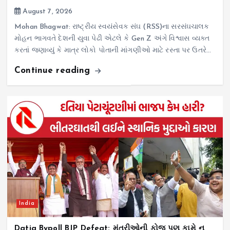
August 7, 2026
Mohan Bhagwat: રાષ્ટ્રીય સ્વયંસેવક સંઘ (RSS)ના સરસંઘચાલક
મોહન ભાગવતે દેશની યુવા પેઢી એટલે કે Gen Z અંગે વિશ્વાસ વ્યક્ત
કરતાં જણાવ્યું કે માત્ર લોકો પોતાની માંગણીઓ માટે રસ્તા પર ઉતરે…
Continue reading
India
Datia Bypoll BJP Defeat: મંત્રીઓની ફોજ પણ કામે ન