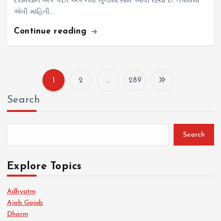
દરમિયાન એક પછી એક નવા ખુલાસા સામે આવી રહ્યા છે. તપાસમાં
એવી માહિતી…
Continue reading
1
2
…
289
P
Search
o
s
Search
t
Explore Topics
s
Adhyatm
Ajab Gajab
p
Dharm