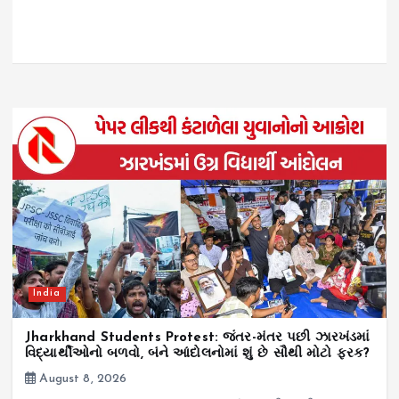
India
Jharkhand Students Protest: જંતર-મંતર પછી ઝારખંડમાં
વિદ્યાર્થીઓનો બળવો, બંને આંદોલનોમાં શું છે સૌથી મોટો ફરક?
August 8, 2026