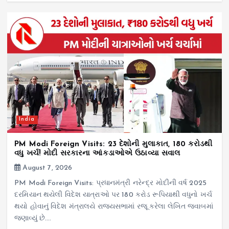
India
PM Modi Foreign Visits: 23 દેશોની મુલાકાત, ₹180 કરોડથી
વધુ ખર્ચ! મોદી સરકારના આંકડાઓએ ઉઠાવ્યા સવાલ
August 7, 2026
PM Modi Foreign Visits: પ્રધાનમંત્રી નરેન્દ્ર મોદીની વર્ષ 2025
દરમિયાન થયેલી વિદેશ યાત્રાઓ પર 180 કરોડ રૂપિયાથી વધુનો ખર્ચ
થયો હોવાનું વિદેશ મંત્રાલયે રાજ્યસભામાં રજૂ કરેલા લેખિત જવાબમાં
જણાવ્યું છે.…