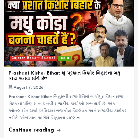
Gujarat Report Special
India
Prashant Kishor Bihar: શું પ્રશાંત કિશોર બિહારના મધુ
કોડા બનવા માંગે છે?
August 7, 2026
Prashant Kishor Bihar: બિહારની રાજનીતિમાં બાંકીપુર વિધાનસભા
બેઠકના પરિણામ બાદ નવી રાજકીય ચર્ચાઓ શરૂ થઈ છે. એક
ઓનલાઈન ચર્ચા દરમિયાન રાજકીય વિશ્લેષક અને રાજકીય કાર્યકર
તરીકે ઓળખાતા અંગેશે બિહારના બદલાતા…
Continue reading