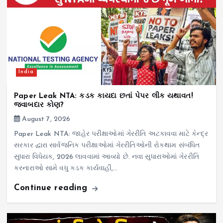
India
Paper Leak NTA: કડક કાયદા છતાં પેપર લીક યથાવત!
જવાબદાર કોણ?
August 7, 2026
Paper Leak NTA: જાહેર પરીક્ષાઓમાં ગેરરીતિ અટકાવવા માટે કેન્દ્ર
સરકાર દ્વારા સાર્વજનિક પરીક્ષાઓમાં ગેરરીતિઓની રોકથામ સંબંધિત
સુધારા વિધેયક, 2026 લાવવામાં આવ્યો છે. નવા સુધારાઓમાં ગેરરીતિ
કરનારાઓ સામે વધુ કડક કાર્યવાહી,…
Continue reading