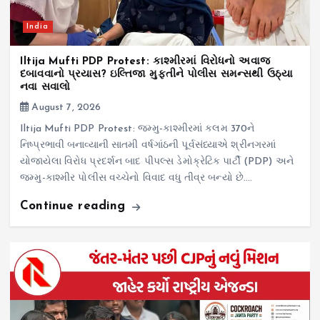
India
Iltija Mufti PDP Protest: કાશ્મીરમાં વિરોધનો અવાજ
દબાવવાનો પ્રયાસ? ઇલ્તિજા મુફ્તીને પોલીસ સમન્સથી ઉઠ્યા
નવા સવાલો
August 7, 2026
Iltija Mufti PDP Protest: જમ્મુ-કાશ્મીરમાં કલમ 370ને
નિષ્પ્રભાવી બનાવ્યાની સાતમી વર્ષગાંઠની પૂર્વસંધ્યાએ શ્રીનગરમાં
યોજાયેલા વિરોધ પ્રદર્શન બાદ પીપલ્સ ડેમોક્રેટિક પાર્ટી (PDP) અને
જમ્મુ-કાશ્મીર પોલીસ વચ્ચેનો વિવાદ વધુ તીવ્ર બન્યો છે.…
Continue reading