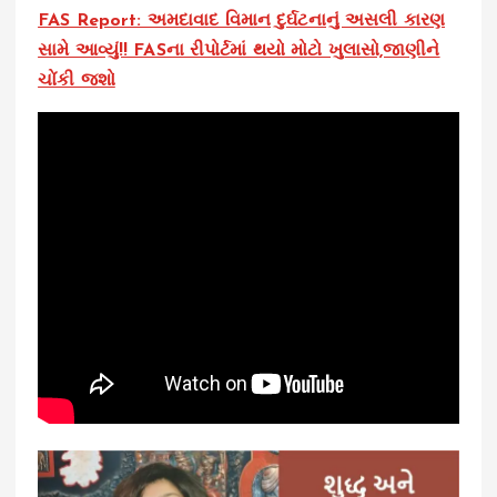
FAS Report: અમદાવાદ વિમાન દુર્ઘટનાનું અસલી કારણ
સામે આવ્યું!! FASના રીપોર્ટમાં થયો મોટો ખુલાસો,જાણીને
ચોંકી જશો