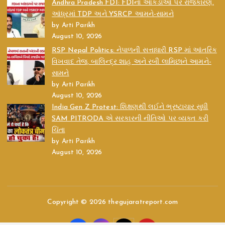
Andhra Pradesh FDI: FDIના આંકડાઓ પર રાજકારણ,
આંધ્રમાં TDP અને YSRCP આમને-સામને
by Arti Parikh
August 10, 2026
RSP Nepal Politics: નેપાળની સત્તાધારી RSP માં આંતરિક
વિખવાદ તેજ, બાલિન્દ્ર શાહ અને રબી લામિછાને આમને-
સામને
by Arti Parikh
August 10, 2026
India Gen Z Protest: શિક્ષણથી લઈને ભ્રષ્ટાચાર સુધી
SAM PITRODA એ સરકારની નીતિઓ પર વ્યક્ત કરી
ચિંતા
by Arti Parikh
August 10, 2026
Copyright © 2026 thegujaratreport.com