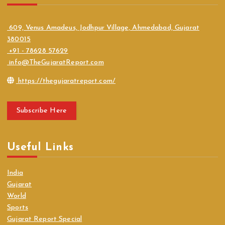
609, Venus Amadeus, Jodhpur Village, Ahmedabad, Gujarat
380015
+91 - 78628 57629
info@TheGujaratReport.com
https://thegujaratreport.com/
Subscribe Here
Useful Links
India
Gujarat
World
Sports
Gujarat Report Special