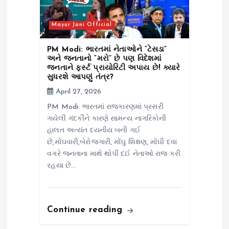
Mayur Jani Official
PM Modi: ભારતમાં નેતાઓને “ટેસડા”
અને જનતાનો “મરો” છે પણ વિદેશમાં
જનતાને ફર્સ્ટ પ્રાયોરિટી અપાય છે! ક્યારે
સુધરશે આપણું તંત્ર?
April 27, 2026
PM Modi: ભારતમાં રાજકારણમાં પ્રસરી
ગયેલી ગંદકીને કારણે સામન્ય નાગરિકોની
હાલત અત્યંત દયનીય બની ગઈ
છે,મોંઘવારી,બેરોજગારી, મોંઘુ શિક્ષણ, મોંઘી દવા
વગરે જનતાના માથે થોપી દઈ નેતાઓ રાજ કરી
રહયા છે…
Continue reading