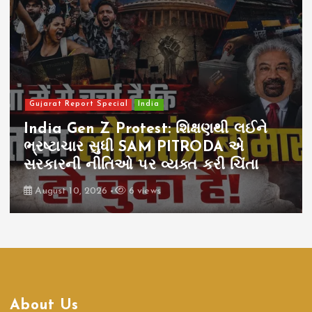
Gujarat Report Special
India
India Gen Z Protest: શિક્ષણથી લઈને
ભ્રષ્ટાચાર સુધી SAM PITRODA એ
સરકારની નીતિઓ પર વ્યક્ત કરી ચિંતા
August 10, 2026
6 views
About Us