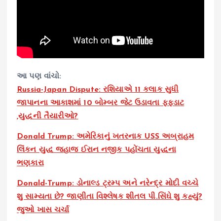
આ પણ વાંચો:
Russia-Japan Dispute: રશિયાએ 11 કલાક સુધી
જાપાનના આકાશમાં 10 બોમ્બર જેટ ઉડાવતા ફફડાટ
,યુદ્ધની તૈયારીઓ?
Donald Trump: અમેરિકાનું ખતરનાક USS અબ્રાહમ
લિંકન યુદ્ધ જહાજ ઈરાન નજીક પહોંચતા યુદ્ધના
ભણકારા
Donald-Trump: ડોનાલ્ડ ટ્રમ્પ અને નરેન્દ્ર મોદી વચ્ચે
શુ સામ્યતા છે? જાણીતા વિશ્લેષક શીતલ પી.સિંઘે શુ કહ્યું?
જુઓ ખાસ ચર્ચા