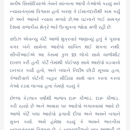
મનીષ સિસોદિયાએ તેમને સાંત્વના આપી તેઓએ કહ્યું મને
ન્યાયતંત્રમાં વિશ્વાસ હતો કારણ કે ઈમાનદારીથી કામ કર્યું
છે અને આખરે ન્યાય મળ્યો છે,આ ઘટનાને લઈ સમગ્ર
દેશમાં રાજકીય ક્ષેત્રે ભારે ઉત્સુકતા જોવા મળી રહી છે.
રાઉઝ એવન્યુ કોર્ટે આજે શુક્રવારે જણાવ્યું હતું કે પુરાવા
વગર બંને સામેના આરોપો સાબિત થઈ શકતા નથી.
સીબીઆઈએ આ કેસમાં કુલ 23 લોકો સામે ચાર્જશીટ
દાખલ કરી હતી. કોર્ટે તેમાંથી કોઈપણ સામે આરોપો ઘડવાનો
ઇનકાર કર્યો હતો, અને બધાને નિર્દોષ છોડી મૂક્યા હતા,
કેજરીવાલે કોર્ટની બહાર મીડિયા સાથે વાત કરતા કરતા
તેઓ રડવા લાગ્યા હતા તેમણે કહ્યું કે
છેલ્લા કેટલાક વર્ષોથી ભાજપ દારૂ કૌભાંડ.. દારૂ કૌભાંડ..
કરી રહ્યો છે અને અમારા પર આરોપો લગાવવામાં આવે છે.
આજે કોર્ટે બધા આરોપો ફગાવી દીધા અને અમને બધાને
મુક્ત કર્યા. અમે હંમેશા કહ્યું કે અમને ભારતીય
ન્યાયતંત્રમાં વિશ્વાસ છે. હું ન્યાયાધીશનો ખૂબ આભારી છું