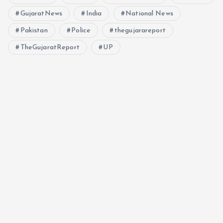
GujaratNews
India
National News
Pakistan
Police
thegujarareport
TheGujaratReport
UP