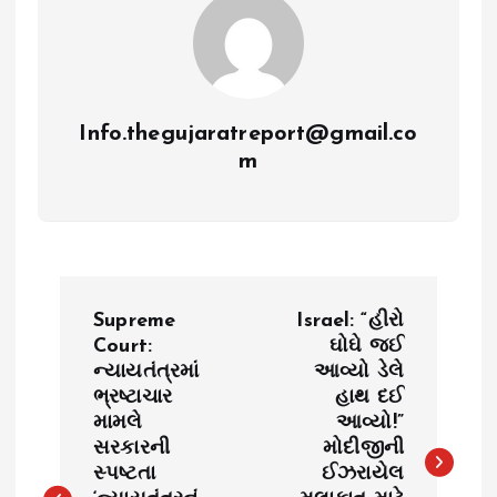
Info.thegujaratreport@gmail.co
m
P
Supreme
Israel: “હીરો
o
Court:
ઘોઘે જઈ
ન્યાયતંત્રમાં
આવ્યો ડેલે
ભ્રષ્ટાચાર
હાથ દઈ
s
મામલે
આવ્યો!”
સરકારની
મોદીજીની
t
સ્પષ્ટતા
ઈઝરાયેલ