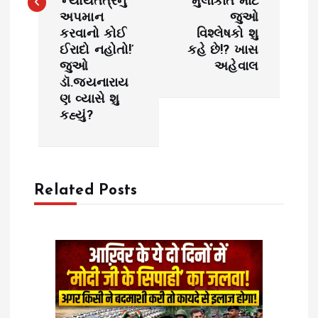
‘ન્યાયતંત્રનું
મુલાકાત માટે
n
અપમાન
જુઓ
કરવાનો કોઈ
વિશ્લેષકો શુ
a
ઈરાદો નહોતો!’
કહે છે!? ખાસ
જુઓ
અહેવાલ
v
ડૉ.જયનારાય
ણ વ્યાસે શુ
i
કહ્યું?
g
a
Related Posts
t
i
o