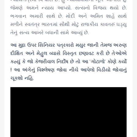
જેમણે અમને ન્યાય આપ્યો. સત્યનો વિજય થયો છે.
ભગવાન અમારી સાથે છે. મોદી અને અમિત શાહે સાથે
મળીને સ્વતંત્ર ભારતમાં સૌથી મોટું રાજકીય કાવતરું ઘડ્યુ
તેનું સત્ય આખરે બધાની સામે આવ્યું છે.
આ મુદ્દા ઉપર સિનિયર પત્રકારો મયુર જાની તેમજ અરુણ
દીક્ષિત અને મેહુલ વ્યાસે વિસ્તૃત છણાવટ કરી છે તેઓએ
કહ્યું કે જો કેજરીવાલ નિર્દોષ છે તો આ ‘ગોટાળો’ કોણે કર્યો
! આ અંગેનું વિશ્લેષણ જોવા નીચે આપેલો વિડીયો જોવાનું
ચૂકશો નહિ.