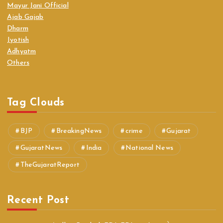
Mayur Jani Official
Ajab Gajab
Dharm
Jyotish
Adhyatm
Others
Tag Clouds
BJP
BreakingNews
crime
Gujarat
GujaratNews
India
National News
TheGujaratReport
Recent Post