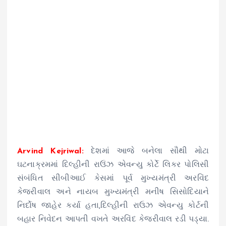
Arvind Kejriwal:
દેશમાં આજે બનેલા સૌથી મોટા
ઘટનાક્રમમાં દિલ્હીની રાઉંઝ એવન્યુ કોર્ટે લિકર પોલિસી
સંબંધિત સીબીઆઈ કેસમાં પૂર્વ મુખ્યમંત્રી અરવિંદ
કેજરીવાલ અને નાયબ મુખ્યમંત્રી મનીષ સિસોદિયાને
નિર્દોષ જાહેર કર્યા હતા,દિલ્હીની રાઉઝ એવન્યુ કોર્ટની
બહાર નિવેદન આપતી વખતે અરવિંદ કેજરીવાલ રડી પડ્યા.