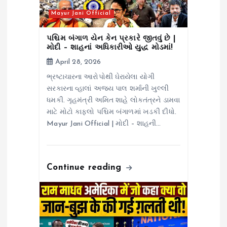
n
Mayur Jani Official
પશ્ચિમ બંગાળ યેન કેન પ્રકારે જીતવું છે |
મોદી – શાહનાં અધિકારીઓ યુદ્ધ મોડમાં!
April 28, 2026
ભ્રષ્ટાચારના આરોપોથી ઘેરાયેલા યોગી
સરકારના વ્હાલાં અજય પાલ શર્માની ખુલ્લી
ધમકી. ગૃહમંત્રી અમિત શાહે લોકતંત્રને ડામવા
માટે મોટો કાફલો પશ્ચિમ બંગાળમાં ખડકી દીધો.
Mayur Jani Official | મોદી – શાહની…
Continue reading