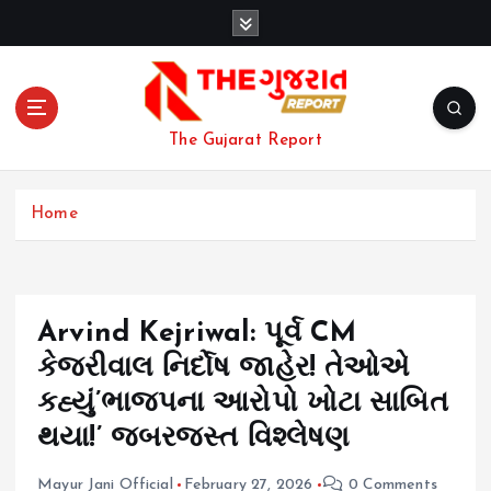
S
k
i
p
t
o
The Gujarat Report
c
o
n
Home
t
e
n
t
Arvind Kejriwal: પૂર્વ CM
કેજરીવાલ નિર્દોષ જાહેર! તેઓએ
કહ્યું’ભાજપના આરોપો ખોટા સાબિત
થયા!’ જબરજસ્ત વિશ્લેષણ
Mayur Jani Official
February 27, 2026
0 Comments