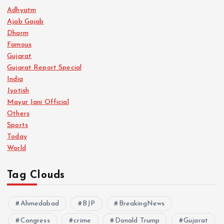
Adhyatm
Ajab Gajab
Dharm
Famous
Gujarat
Gujarat Report Special
India
Jyotish
Mayur Jani Official
Others
Sports
Today
World
Tag Clouds
Ahmedabad
BJP
BreakingNews
Congress
crime
Donald Trump
Gujarat