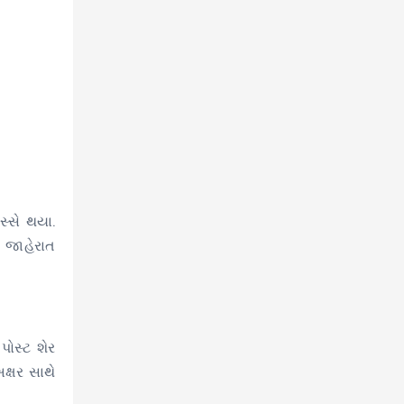
સ્સે થયા.
ી જાહેરાત
પોસ્ટ શેર
ક્ષર સાથે