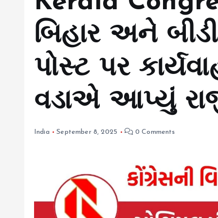
Kerala Congre
બિહાર અને બીડી
પોસ્ટ પર કાર્યવ
વડાએ આપ્યું રાજ
India
September 8, 2025
0 Comments