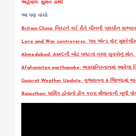
અહેવાલ: સુમન ડાભી
આ પણ વાંચો:
Britain-China: બ્રિટને કઈ રીતે ચીનની પ્રાચીન સભ્યત
Love and War controversy: ‘લવ એન્ડ વૉર’ મુશ્કેલીમાં,
Ahmedabad: AMCની બોટ પલટતાં ત્રણ યુવકોનું મોત
Afghanistan earthquake: અફઘાનિસ્તાનમાં આવેલા વિન
Gujarat Weather Update: ગુજરાતના 6 જિલ્લામાં ભા
Rajasthan: ધાર્મિક હોવાનો ઢોંગ કરતા મૌલાનાની ખૂલી