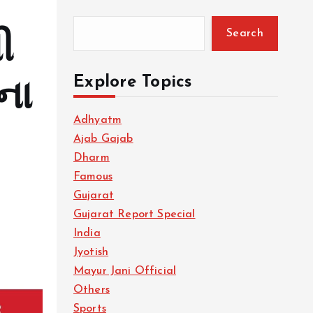
Search
ી
Explore Topics
ના
Adhyatm
Ajab Gajab
Dharm
Famous
Gujarat
Gujarat Report Special
India
Jyotish
Mayur Jani Official
Others
Sports