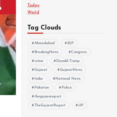
Today
World
Tag Clouds
Ahmedabad
BJP
BreakingNews
Congress
crime
Donald Trump
Gujarat
GujaratNews
India
National News
Pakistan
Police
thegujarareport
TheGujaratReport
UP