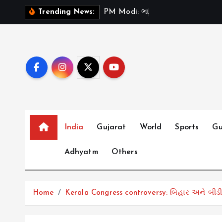
S
P
M
M
o
d
i
:
ભ
ર
ત
મ
ન
ત
Trending News:
k
i
p
t
o
c
o
n
t
India
Gujarat
World
Sports
Gu
e
Adhyatm
Others
n
t
Home
Kerala Congress controversy: બિહાર અને બીડીને