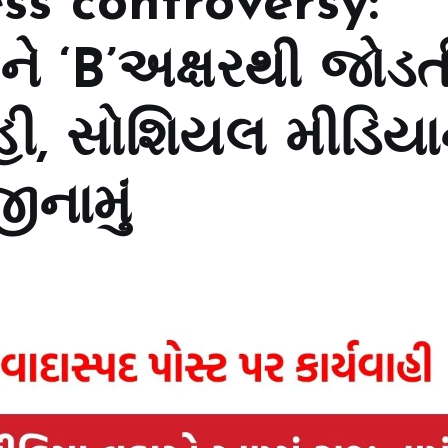
ss controversy:
ને ‘B’અક્ષરથી જોડત
ાહી, સોશિયલ મીડિયા
ીનામું