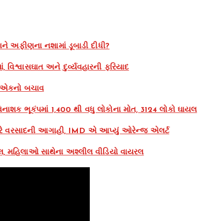
ાને અફીણના નશામાં ડૂબાડી દીધી?
 વિશ્વાસઘાત અને દુર્વ્યવહારની ફરિયાદ
, એકનો બચાવ
ાશક ભૂકંપમાં 1,400 થી વધુ લોકોના મોત, 3124 લોકો ઘાયલ
રે વરસાદની આગાહી, IMD એ આપ્યું ઓરેન્જ એલર્ટ
 પોલ, મહિલાઓ સાથેના અશ્લીલ વીડિયો વાયરલ