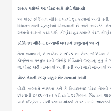
શાસક પક્ષોએ આ પોસ્ટ સામે વાંધો ઉઠાવ્યો
આ પોસ્ટ સોશિયલ મીડિયા પરથી દૂર કરવામાં આવી હતી, પરં
વિધાનસભાની ચૂંટણીઓ યોજાવાની છે અને આરજેડી નેતા 
શરમનો સામનો કર્યા પછી, કોંગ્રેસ હાઇકમાન્ડે કેરળ કોંગ
સોશિયલ મીડિયા ઇન્ચાર્જ બલરામે રાજીનામું આપ્યું
તેના જવાબમાં, 6 સપ્ટેમ્બર 2025 ના રોજ, સોશિયલ મીડિ
કોંગ્રેસના પ્રમુખ સની જોસેફે મીડિયાને જણાવ્યું હતું
જ, પોસ્ટ કાઢી નાખવામાં આવી હતી અને માફી માંગવામાં આ
પોસ્ટ તેમની જાણ બહાર શેર કરવામાં આવી
વી.ટી. બલરામે સ્પષ્ટતા કરી કે વિવાદાસ્પદ પોસ્ટ તે
છોડવાની ઇચ્છા વ્યક્ત કરી હતી. દરમિયાન, બિહારના શાસ
અને કોંગ્રેસ પાસેથી જવાબ માંગ્યો. તે જ સમયે, આરજેડી ન