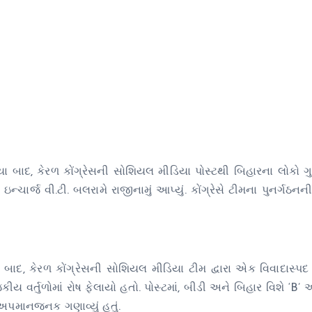
ા બાદ, કેરળ કોંગ્રેસની સોશિયલ મીડિયા પોસ્ટથી બિહારના લોકો ગુ
્ચાર્જ વી.ટી. બલરામે રાજીનામું આપ્યું. કોંગ્રેસે ટીમના પુનર્ગઠનન
 બાદ, કેરળ કોંગ્રેસની સોશિયલ મીડિયા ટીમ દ્વારા એક વિવાદાસ્પદ 
ય વર્તુળોમાં રોષ ફેલાયો હતો. પોસ્ટમાં, બીડી અને બિહાર વિશે ‘B’ અ
 અપમાનજનક ગણાવ્યું હતું.