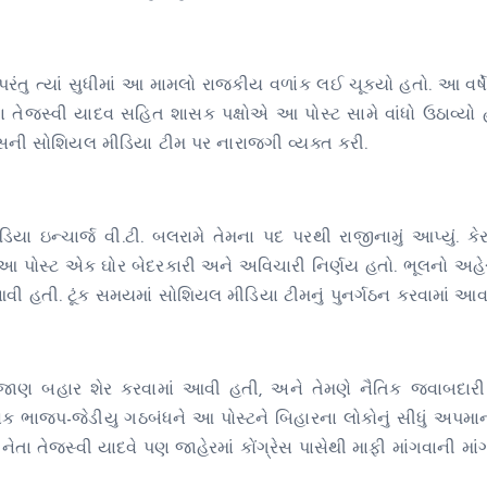
તુ ત્યાં સુધીમાં આ મામલો રાજકીય વળાંક લઈ ચૂક્યો હતો. આ વર્ષે
તેજસ્વી યાદવ સહિત શાસક પક્ષોએ આ પોસ્ટ સામે વાંધો ઉઠાવ્યો 
્રેસની સોશિયલ મીડિયા ટીમ પર નારાજગી વ્યક્ત કરી.
યા ઇન્ચાર્જ વી.ટી. બલરામે તેમના પદ પરથી રાજીનામું આપ્યું. કે
 કે “આ પોસ્ટ એક ઘોર બેદરકારી અને અવિચારી નિર્ણય હતો. ભૂલનો અહ
વી હતી. ટૂંક સમયમાં સોશિયલ મીડિયા ટીમનું પુનર્ગઠન કરવામાં આવશ
મની જાણ બહાર શેર કરવામાં આવી હતી, અને તેમણે નૈતિક જવાબદારી
ક ભાજપ-જેડીયુ ગઠબંધને આ પોસ્ટને બિહારના લોકોનું સીધું અપમાન
ેતા તેજસ્વી યાદવે પણ જાહેરમાં કોંગ્રેસ પાસેથી માફી માંગવાની માં