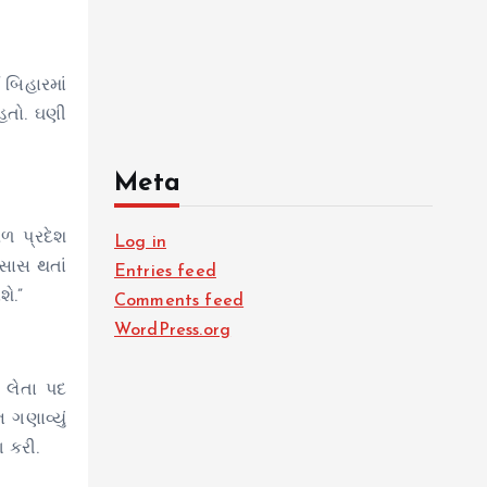
 બિહારમાં
હતો. ઘણી
Meta
રળ પ્રદેશ
Log in
ેસાસ થતાં
Entries feed
ે.”
Comments feed
WordPress.org
 લેતા પદ
 ગણાવ્યું
ગ કરી.