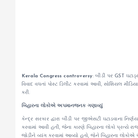
Kerala Congress controversy
: બીડી પર GST ઘટાડ્ય
વિવાદ વધતાં પોસ્ટ ડિલીટ કરવામાં આવી, સોશિયલ મીડિયા ઇન
કરી.
બિહારના લોકોએ અપમાનજનક ગણાવ્યું
કેન્દ્ર સરકાર દ્વારા બીડી પર જીએસટી ઘટાડવાના નિર્ણય
કરવામાં આવી હતી, જેના કારણે બિહારના લોકો પ્રત્યે રાજકી
જોડીને વ્યંગ કરવામાં આવ્યો હતો, જેને બિહારના લોકોએ