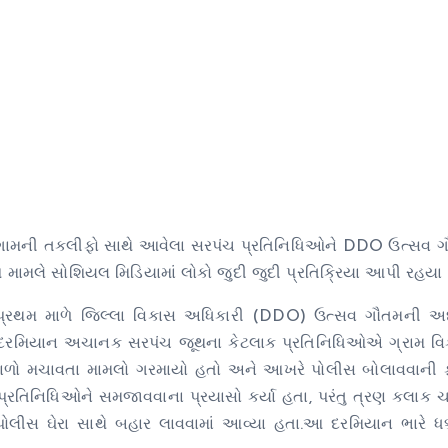
માં ગામની તકલીફો સાથે આવેલા સરપંચ પ્રતિનિધિઓને DDO ઉત્સવ ગ
 આ મામલે સોશિયલ મિડિયામાં લોકો જુદી જુદી પ્રતિક્રિયા આપી રહયા 
 પ્રથમ માળે જિલ્લા વિકાસ અધિકારી (DDO) ઉત્સવ ગૌતમની અધ્ય
ે દરમિયાન અચાનક સરપંચ જૂથના કેટલાક પ્રતિનિધિઓએ ગ્રામ વિ
ોબાળો મચાવતા મામલો ગરમાયો હતો અને આખરે પોલીસ બોલાવવાની
િનિધિઓને સમજાવવાના પ્રયાસો કર્યા હતા, પરંતુ ત્રણ કલાક 
લીસ ઘેરા સાથે બહાર લાવવામાં આવ્યા હતા.આ દરમિયાન ભારે ધક્કા