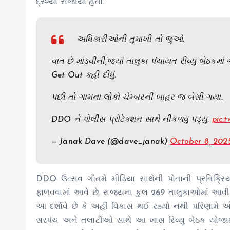
દ્રશ્યો સર્જાયા હતા.
અધિકારીઓની તુમાખી તો જુઓ.
વાત છે માંડવીની,જ્યાં તાલુકા પંચાયત રીવ્યુ બેઠ
Get Out કહી દીધું.
પછી તો ગામના લોકો ચેમ્બરની બાહર જ બેસી ગયા.
DDO ને પોલીસ પ્રોટેક્શન સાથે નીકળવું પડ્યુ.
pic.
— Janak Dave (@dave_janak)
October 8, 202
DDO ઉત્સવ ગૌતમે મીડિયા સાથેની પોતાની પ્રતિક્રિયામા
ફાળવવામાં આવે છે. રાજ્યના કુલ 269 તાલુકાઓમાં આવી ગ્
આ દર્શાવે છે કે અહીં વિકાસ થઈ રહ્યો નથી પરિણામે 
સરપંચ અને તલાટીઓ સાથે આ ખાસ રિવ્યુ બેઠક યોજાઈ