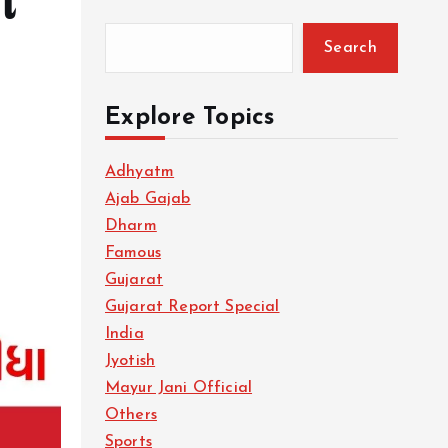
ે
Search
Explore Topics
Adhyatm
Ajab Gajab
Dharm
Famous
Gujarat
Gujarat Report Special
India
Jyotish
Mayur Jani Official
Others
Sports