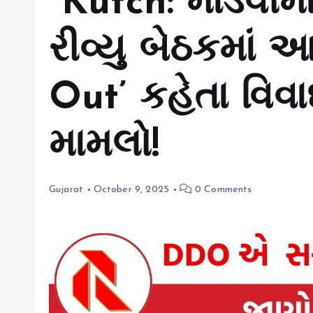
Kutch: માંડવીમ
રીવ્યુ બેઠકમાં 
Out’ કહેતા વિવ
મામલો!
Gujarat
October 9, 2025
0 Comments