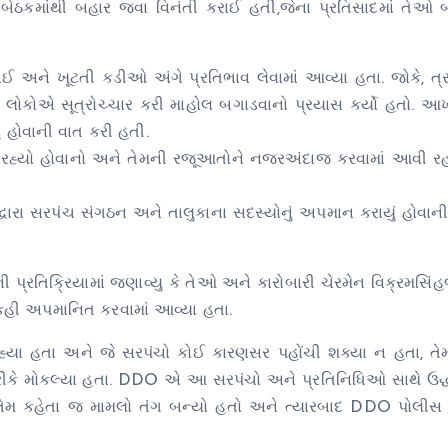
ઠકમાંથી બહાર જવા વિનંતી કરાઈ હતી,જેના પ્રતિસાદમાં તેઓ
 કરાઈ અને ખૂટતી કડીઓ અંગે પ્રતિભાવ લેવામાં આવ્યા હતા. જોકે, 
 લોકોએ સૂત્રોચ્ચાર કરી માહોલ બગાડવાનો પ્રયાસ કર્યો હતો. આખર
ં હોવાની વાત કરી હતી.
હ્યો હોવાનો અને તેમની રજૂઆતોને નજરઅંદાજ કરવામાં આવી રહ
વારા સરપંચ સંગઠન અને તાલુકાના સદસ્યોનું અપમાન કરાયું હોવા
ી પ્રતિક્રિયામાં જણાવ્યુ કે તેઓ અને કારોબારી ચેરમેન વિક્રમસ
 કહી અપમાનિત કરવામાં આવ્યા હતા.
હ્યા હતા અને જે સરપંચો કોઈ કારણસર પહોંચી શક્યા ન હતા, તેમ
િ તરીકે મોકલ્યા હતા. DDO એ આ સરપંચો અને પ્રતિનિધિઓ સાથે ઉદ્ધ
તેમ કહેતા જ મામલો તંગ બન્યો હતો અને ત્યારબાદ DDO પોલીસ 