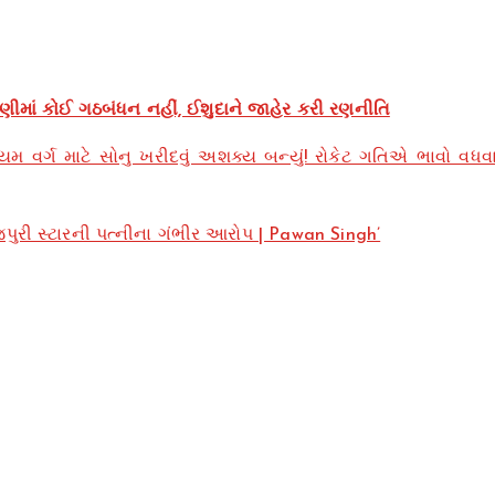
ટણીમાં કોઈ ગઠબંધન નહીં, ઈશુદાને જાહેર કરી રણનીતિ
 વર્ગ માટે સોનુ ખરીદવું અશક્ય બન્યું! રોકેટ ગતિએ ભાવો વધવા
જપુરી સ્ટારની પત્નીના ગંભીર આરોપ | Pawan Singh’