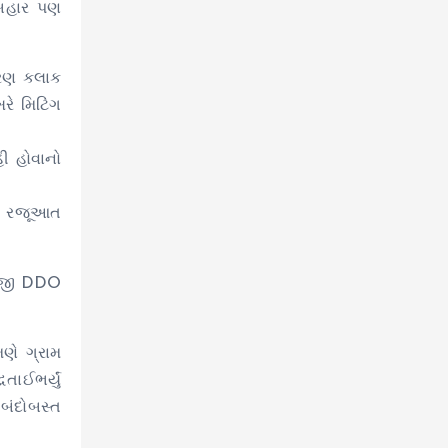
 બહાર પણ
ત્રણ કલાક
ે મિટિંગ
ી હોવાનો
ની રજૂઆત
િંહજી DDO
ણે ગ્રામ
તાઈભર્યું
બંદોબસ્ત