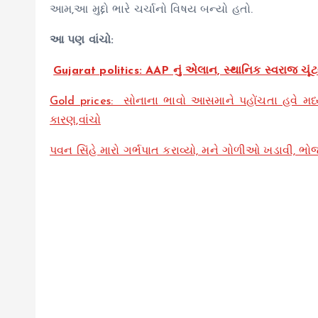
આમ,આ મુદ્દો ભારે ચર્ચાનો વિષય બન્યો હતો.
આ પણ વાંચો:
Gujarat politics: AAP નું એલાન, સ્થાનિક સ્વરાજ ચૂં
Gold prices: સોનાના ભાવો આસમાને પહોંચતા હવે મધ્યમ
કારણ,વાંચો
પવન સિંહે મારો ગર્ભપાત કરાવ્યો, મને ગોળીઓ ખડાવી, ભો