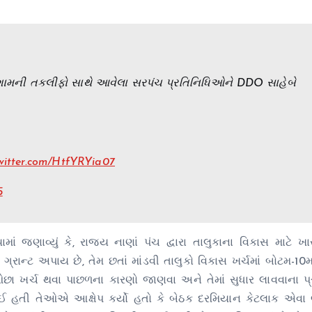
કમાં ગામની તકલીફો સાથે આવેલા સરપંચ પ્રતિનિધિઓને DDO સાહેબે
twitter.com/HtfYRYia07
5
ં જણાવ્યું કે, રાજ્ય નાણાં પંચ દ્વારા તાલુકાના વિકાસ માટે ખા
રાન્ટ અપાય છે, તેમ છતાં માંડવી તાલુકો વિકાસ ખર્ચમાં બોટમ-10મ
ઓછા ખર્ચ થવા પાછળના કારણો જાણવા અને તેમાં સુધાર લાવવાના પ્
 હતી તેઓએ આક્ષેપ કર્યો હતો કે બેઠક દરમિયાન કેટલાક એવા