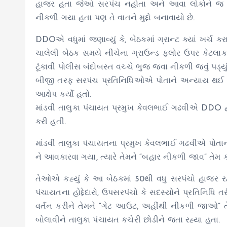
હાજર હતા જેઓ સરપંચ નહોતા અને આવા લોકોને જ બે
નીકળી ગયા હતા પણ તે વાતને મુદ્દો બનાવાયો છે.
DDOએ વધુમાં જણાવ્યું કે, બેઠકમાં ગ્રાન્ટ ક્યાં ખર્ચ
ચાલેલી બેઠક સમયે નીચેના ગ્રાઉન્ડ ફ્લોર ઉપર કેટલાક
ટૂંકાવી પોલીસ બંદોબસ્ત વચ્ચે ભુજ જવા નીકળી જવું પડ્યુ
બીજી તરફ સરપંચ પ્રતિનિધિઓએ પોતાને અન્યાય થઈ ર
આક્ષેપ કર્યો હતો.
માંડવી તાલુકા પંચાયત પ્રમુખ કેવલભાઈ ગઢવીએ DDO દ્
કરી હતી.
માંડવી તાલુકા પંચાયતના પ્રમુખ કેવલભાઈ ગઢવીએ પોતાન
ને આવકારવા ગયા, ત્યારે તેમને “બહાર નીકળી જાવ” તેમ
તેઓએ કહ્યું કે આ બેઠકમાં 50થી વધુ સરપંચો હાજર ર
પંચાયતના હોદ્દેદારો, ઉપસરપંચો કે સદસ્યોને પ્રતિનિધ
વર્તન કરીને તેમને “ગેટ આઉટ, અહીંથી નીકળી જાઓ” 
બોલાવીને તાલુકા પંચાયત કચેરી છોડીને જતા રહ્યા હતા.