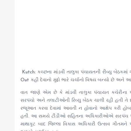
Kutch: કચ્છના માંડવી તાલુકા પંચાયતની રીવ્યુ બેઠક
Out કહી દેવાનો મુદ્દો ભારે ચર્ચાનો વિષય બન્યો છે અને
વાત જાણે એમ છે કે માંડવી તાલુકા પંચાયત કચેરીના
સરપંચો અને તલાટીઓની રિવ્યુ બેઠક ચાલી રહી હતી ત
રજૂઆત કરવા દેવામાં આવતી ન હોવાનો આક્ષેપ કરી હ
હતી. આ સમયે ટીડીઓ સહિતના અધિકારીઓએ સરપંચ પ્રત
માથાકૂટ બાદ જિલ્લા વિકાસ અધિકારી ઉત્સવ ગૌતમને પો