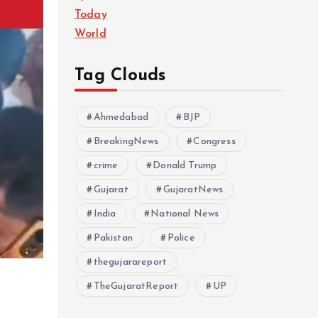
Today
World
Tag Clouds
Ahmedabad
BJP
BreakingNews
Congress
crime
Donald Trump
Gujarat
GujaratNews
India
National News
Pakistan
Police
thegujarareport
TheGujaratReport
UP