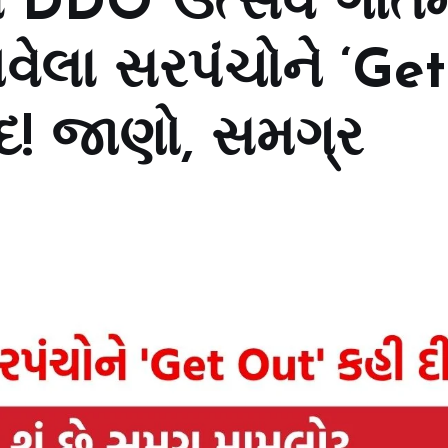
ાં DDO ઉત્સવ ગૌતમ
આવેલા સરપંચોને ‘Get
ાદ! જાણો, સમગ્ર