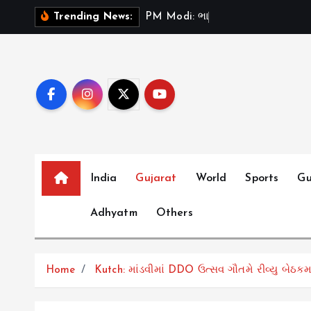
S
P
M
M
o
d
i
:
ભ
ર
ત
મ
ન
Trending News:
k
i
p
t
o
c
o
n
t
India
Gujarat
World
Sports
Gu
e
Adhyatm
Others
n
t
Home
Kutch: માંડવીમાં DDO ઉત્સવ ગૌતમે રીવ્યુ બેઠકમ