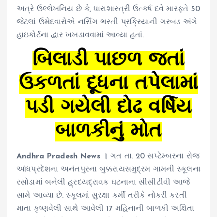
અત્રે ઉલ્લેખનિય છે કે, ધારાશાસ્ત્રી ઉત્કર્ષ દવે મારફતે 50
જેટલાં ઉમેદવારોએ નર્સિંગ ભરતી પ્રક્રિયાની ગરબડ અંગે
હાઇકોર્ટના દ્વાર ખખડાવવામાં આવ્યા હતાં.
બિલાડી પાછળ જતાં
ઉકળતાં દૂધના તપેલામાં
પડી ગયેલી દોઢ વર્ષિય
બાળકીનું મોત
Andhra Pradesh News ।
ગત તા. 20 સપ્ટેમ્બરના રોજ
આંધપ્રદેશના અનંતપુરના બુક્કરાયસમુદ્રમ ગામની સ્કૂલના
રસોડામાં બનેલી હ્રદયદ્રાવક ઘટનાના સીસીટીવી આજે
સામે આવ્યા છે. સ્કૂલમાં સુરક્ષા કર્મી તરીકે નોકરી કરતી
માતા કૃષ્ણવેલી સાથે આવેલી 17 મહિનાની બાળકી અક્ષિતા