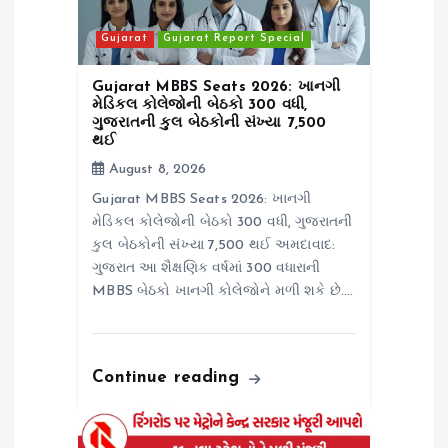
t
Gujarat
Gujarat Report Special
i
Gujarat MBBS Seats 2026: ખાનગી
મેડિકલ કોલેજોની બેઠકો 300 વધી,
o
ગુજરાતની કુલ બેઠકોની સંખ્યા 7,500
થઈ
August 8, 2026
n
Gujarat MBBS Seats 2026: ખાનગી
મેડિકલ કોલેજોની બેઠકો 300 વધી, ગુજરાતની
કુલ બેઠકોની સંખ્યા 7,500 થઈ અમદાવાદ:
ગુજરાત આ શૈક્ષણિક વર્ષમાં 300 વધારાની
MBBS બેઠકો ખાનગી કોલેજોને મળી શકે છે.…
Continue reading