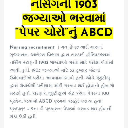
નર્સિંગની 1903
જગ્યાઓ ભરવામાં
“પેપર ચોરો”નું ABCD
Nursing recruitment ।
ગત ફેબ્રુઆરી માસમાં
ગુજરાતના આરોગ્ય વિભાગ દ્વારા સરકારી હોસ્પિટલ્સમાં
નર્સિંગ સ્ટાફની 1903 જગ્યાઓ ભરવા માટે પરીક્ષા લેવામાં
આવી હતી. 1903 જગ્યાઓ માટે 53 હજાર જેટલાં
ઉમેદવારોએ પરીક્ષા આપવામાં આવી હતી. જોકે, જીટીયુ
દ્વારા લેવાયેલી પરીક્ષામાં મોટી ગરબડ થઈ હોવાનો હોબાળો
મચ્યો હતો. કારણકે, જીટીયુએ સેટ કરેલા પેપરના 100
પ્રશ્નોના જવાબો ABCD ક્રમમાં જાહેર કરાયા હતાં.
પ્રશ્નપત્ર – 2ના ડી પ્રકારના પેપરમાં ગરબડ થઇ હોવાની
શંકા ઉઠી હતી.