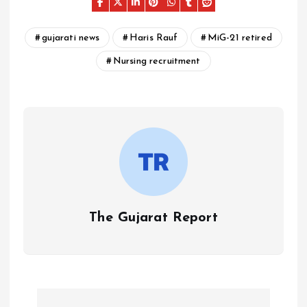
gujarati news
Haris Rauf
MiG-21 retired
Nursing recruitment
The Gujarat Report
P