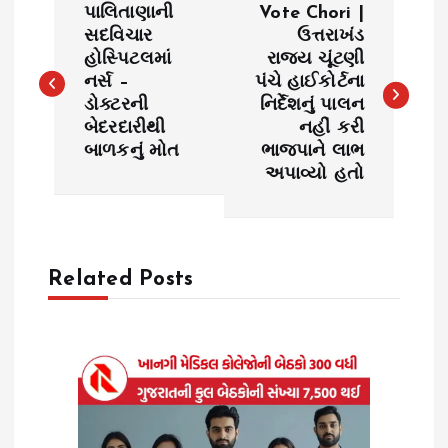
પાલિતાણાની
Vote Chori |
o
સદવિચાર
ઉત્તરાખંડ
હોસ્પિટલમાં
રાજ્ય ચૂંટણી
નર્સ –
પંચે હાઈકોર્ટના
s
ડોક્ટરની
નિર્દેશનું પાલન
બેદરદારીથી
નહીં કરી
t
બાળકનું મોત
ભાજપાને લાભ
અપાવ્યો હતો
n
a
Related Posts
v
i
g
a