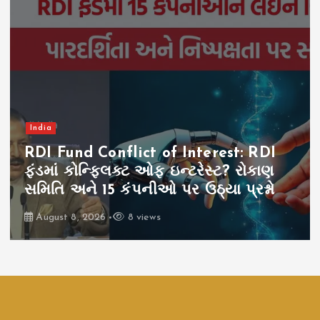
India
RDI Fund Conflict of Interest: RDI
ફંડમાં કોન્ફ્લિક્ટ ઓફ ઇન્ટરેસ્ટ? રોકાણ
સમિતિ અને 15 કંપનીઓ પર ઉઠ્યા પ્રશ્નો
August 8, 2026
8 views