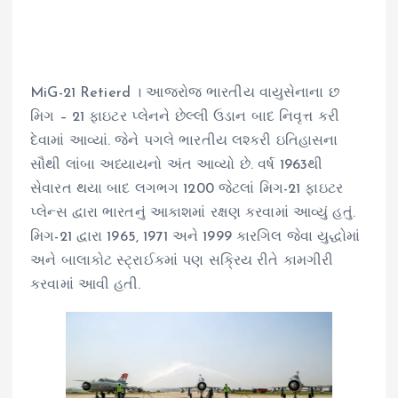
MiG-21 Retierd । આજરોજ ભારતીય વાયુસેનાના છ
મિગ – 21 ફાઇટર પ્લેનને છેલ્લી ઉડાન બાદ નિવૃત્ત કરી
દેવામાં આવ્યાં. જેને પગલે ભારતીય લશ્કરી ઇતિહાસના
સૌથી લાંબા અધ્યાયનો અંત આવ્યો છે. વર્ષ 1963થી
સેવારત થયા બાદ લગભગ 1200 જેટલાં મિગ-21 ફાઇટર
પ્લેન્સ દ્વારા ભારતનું આકાશમાં રક્ષણ કરવામાં આવ્યું હતું.
મિગ-21 દ્વારા 1965, 1971 અને 1999 કારગિલ જેવા યુદ્ધોમાં
અને બાલાકોટ સ્ટ્રાઈકમાં પણ સક્રિય રીતે કામગીરી
કરવામાં આવી હતી.