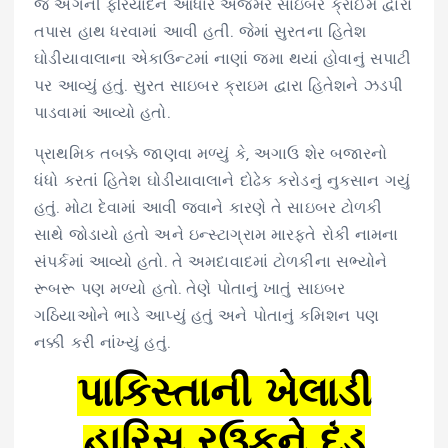
જે અંગેની ફરિયાદને આધારે અજમેર સાઇબર ક્રાઈમ દ્વારા
તપાસ હાથ ધરવામાં આવી હતી. જેમાં સુરતના હિતેશ
ઘોડીયાવાલાના એકાઉન્ટમાં નાણાં જમા થયાં હોવાનું સપાટી
પર આવ્યું હતું. સુરત સાઇબર ક્રાઇમ દ્વારા હિતેશને ઝડપી
પાડવામાં આવ્યો હતો.
પ્રાથમિક તબક્કે જાણવા મળ્યું કે, અગાઉ શેર બજારનો
ધંધો કરતાં હિતેશ ઘોડીયાવાલાને દોઢેક કરોડનું નુકસાન ગયું
હતું. મોટા દેવામાં આવી જવાને કારણે તે સાઇબર ટોળકી
સાથે જોડાયો હતો અને ઇન્સ્ટાગ્રામ મારફતે રોકી નામના
સંપર્કમાં આવ્યો હતો. તે અમદાવાદમાં ટોળકીના સભ્યોને
રૂબરૂ પણ મળ્યો હતો. તેણે પોતાનું ખાતું સાઇબર
ગઠિયાઓને ભાડે આપ્યું હતું અને પોતાનું કમિશન પણ
નક્કી કરી નાંખ્યું હતું.
પાકિસ્તાની ખેલાડી
હારિસ રઉફને દંડ