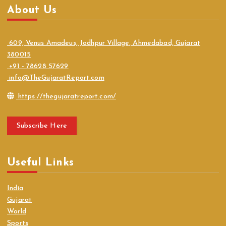
About Us
609, Venus Amadeus, Jodhpur Village, Ahmedabad, Gujarat
380015
+91 - 78628 57629
info@TheGujaratReport.com
https://thegujaratreport.com/
Subscribe Here
Useful Links
India
Gujarat
World
Sports