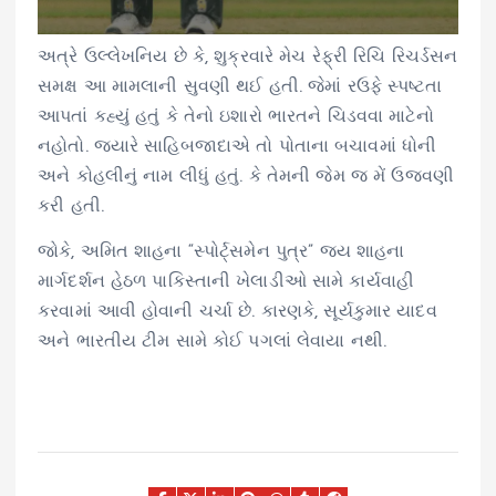
અત્રે ઉલ્લેખનિય છે કે, શુક્રવારે મેચ રેફ્રી રિચિ રિચર્ડસન
સમક્ષ આ મામલાની સુવણી થઈ હતી. જેમાં રઉફે સ્પષ્ટતા
આપતાં કહ્યું હતું કે તેનો ઇશારો ભારતને ચિડવવા માટેનો
નહોતો. જ્યારે સાહિબજાદાએ તો પોતાના બચાવમાં ધોની
અને કોહલીનું નામ લીધું હતું. કે તેમની જેમ જ મેં ઉજવણી
કરી હતી.
જોકે, અમિત શાહના “સ્પોર્ટ્સમેન પુત્ર” જય શાહના
માર્ગદર્શન હેઠળ પાકિસ્તાની ખેલાડીઓ સામે કાર્યવાહી
કરવામાં આવી હોવાની ચર્ચા છે. કારણકે, સૂર્યકુમાર યાદવ
અને ભારતીય ટીમ સામે કોઈ પગલાં લેવાયા નથી.