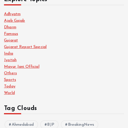
Adhyatm
Ajab Gajab
Dharm
Famous
Gujarat
Gujarat Report Special
India
Jyotish
Mayur Jani Official
Others
Sports
Today
World
Tag Clouds
Ahmedabad
BJP
BreakingNews