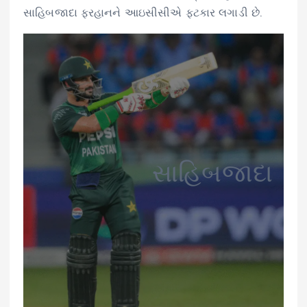
સાહિબજાદા ફરહાનને આઇસીસીએ ફટકાર લગાડી છે.
સાહિબજાદા