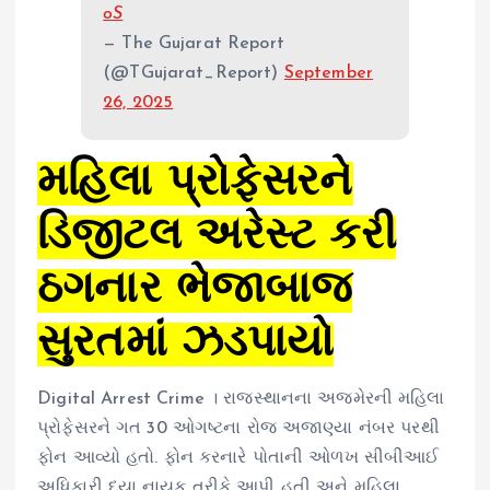
oS
— The Gujarat Report
(@TGujarat_Report)
September
26, 2025
મહિલા પ્રોફેસરને
ડિજીટલ અરેસ્ટ કરી
ઠગનાર ભેજાબાજ
સુરતમાં ઝડપાયો
Digital Arrest Crime । રાજસ્થાનના અજમેરની મહિલા
પ્રોફેસરને ગત 30 ઓગષ્ટના રોજ અજાણ્યા નંબર પરથી
ફોન આવ્યો હતો. ફોન કરનારે પોતાની ઓળખ સીબીઆઈ
અધિકારી દયા નાયક તરીકે આપી હતી અને મહિલા