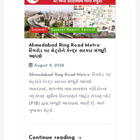
Gujarat
Gujarat Report Special
Ahmedabad Ring Road Metro:
રિંગરોડ પર મેટ્રોને કેન્દ્ર સરકાર મંજૂરી
આપશે
August 8, 2026
Ahmedabad Ring Road Metro: રિંગરોડ પર
મેટ્રોને કેન્દ્ર સરકાર મંજૂરી આપશે
અમદાવાદ, થલતેજ ગામ-સનાથલ કોરિડોરના
બદ્રાબાદ સુધીના વિસ્તરણને જાહેર રોકાણ બોર્ડ
(PIB) દ્વારા મંજૂરી આપવામાં આવી છે, અને
ગુજરાત મેટ્રો…
Continue reading