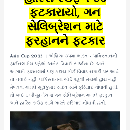
ફટકારાયો, ગન
સેલિબ્રેશન માટે
ફરહાનને ફટકાર
Asia Cup 2025 ।
એશિયા કપમાં ભારત – પાકિસ્તાનની
ફાઈનલ મેચ પહેલાં અનેક વિવાદો સર્જાયા છે. અને
આગામી ફાઇનલમાં પણ કદાચ કોઈ વિવાદ સપાટી પર આવે
તો નવાઈ નહીં. પાકિસ્તાનના બોર્ડે પહેલી મેચમાં હાથ નહીં
મેળવવા મામલે સૂર્યકુમાર યાદવ સામે ફરિયાદ નોંધાવી હતી.
તો બાદમાં બીજી મેચમાં ગન સેલિબ્રેશન મામલે ફરહાન
અને હારિસ રાઉફ સામે ભારતે ફરિયાદ નોંધાવી હતી.