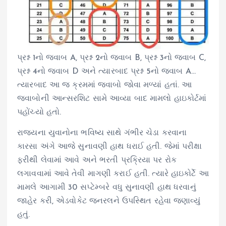
પ્રશ્ન 1નો જવાબ A, પ્રશ્ન 2નો જવાબ B, પ્રશ્ન 3નો જવાબ C,
પ્રશ્ન 4નો જવાબ D અને ત્યારબાદ પ્રશ્ન 5નો જવાબ A…
ત્યારબાદ આ જ ક્રમમાં જવાબો જોવા મળ્યાં હતાં. આ
જવાબોની આન્સરશિટ સામે આવ્યા બાદ મામલો હાઇકોર્ટમાં
પહોંચ્યો હતો.
રાજ્યના યુવાનોના ભવિષ્ય સાથે ગંભીર ચેડા કરવાના
કારસા અંગે આજે સુનાવણી હાથ ધરાઈ હતી. જેમાં પરીક્ષા
ફરીથી લેવામાં આવે અને ભરતી પ્રક્રિયા પર રોક
લગાવવામાં આવે તેવી માગણી કરાઈ હતી. ત્યારે હાઇકોર્ટે આ
મામલે આગામી 30 સપ્ટેમ્બરે વધુ સુનાવણી હાથ ધરવાનું
જાહેર કરી, એડવોકેટ જનરલને ઉપસ્થિત રહેવા જણાવ્યું
હતું.