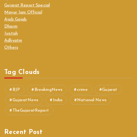
Gujarat Report Special
Mayur Jani Official
Ajab Gajab
Dharm
Jyotish
Adhyatm
Others
Tag Clouds
BJP
BreakingNews
crime
Gujarat
GujaratNews
India
National News
TheGujaratReport
Recent Post