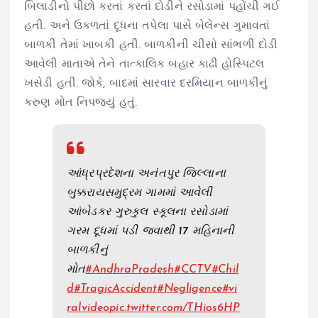
બિલાડીનો પીછો કરતાં કરતાં દોડીને રસોડામાં પહોંચી ગઈ
હતી. અને ઉકળતાં દૂધના તપેલા પાસે બેલેન્સ ગુમાવતાં
બાળકી તેમાં ખાબકી હતી. બાળકીની ચીસો સાંભળી દોડી
આવેલી માતાએ તેને તાત્કાલિક બહાર કાઢી હોસ્પિટલ
ખસેડી હતી. જોકે, બાદમાં સારવાર દરમિયાન બાળકીનું
કરુણ મોત નિપજ્યું હતું.
આંધ્રપ્રદેશના અનંતપુર જિલ્લાના
બુક્કરાયસમુદ્રમ ગામમાં આવેલી
આંબેડકર ગુરુકુલ સ્કૂલના રસોડામાં
ગરમ ​​દૂધમાં પડી જવાથી 17 મહિનાની
બાળકીનું
મોત
#AndhraPradesh
#CCTV
#Chil
d
#TragicAccident
#Negligence
#vi
ralvideo
pic.twitter.com/THios6HP