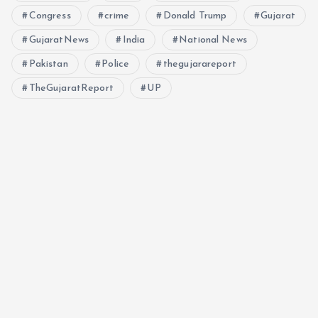
Congress
crime
Donald Trump
Gujarat
GujaratNews
India
National News
Pakistan
Police
thegujarareport
TheGujaratReport
UP