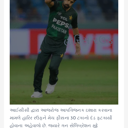
હારિસ રઉફ
આઈસીસી દ્વારા આજરોજ આપત્તિજનક ઇશારા કરવાના
મામલે હારિર રઉફને મેચ ફીસના 30 ટકાનો દંડ ફટકાર્યો
હોવાના અહેવાલો છે. જ્યારે ગન સેલિબ્રેશન મુદ્દે