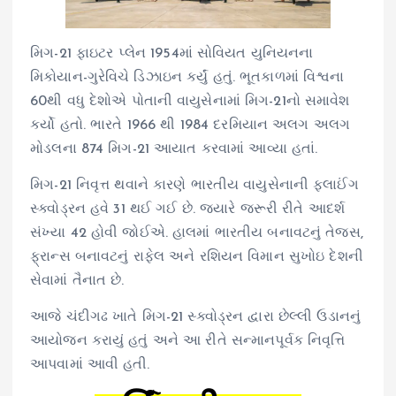
મિગ-21 ફાઇટર પ્લેન 1954માં સોવિયત યુનિયનના
મિકોયાન-ગુરેવિચે ડિઝાઇન કર્યું હતું. ભૂતકાળમાં વિશ્વના
60થી વધુ દેશોએ પોતાની વાયુસેનામાં મિગ-21નો સમાવેશ
કર્યો હતો. ભારતે 1966 થી 1984 દરમિયાન અલગ અલગ
મોડલના 874 મિગ-21 આયાત કરવામાં આવ્યા હતાં.
મિગ-21 નિવૃત્ત થવાને કારણે ભારતીય વાયુસેનાની ફ્લાઈંગ
સ્ક્વોડ્રન હવે 31 થઈ ગઈ છે. જ્યારે જરૂરી રીતે આદર્શ
સંખ્યા 42 હોવી જોઈએ. હાલમાં ભારતીય બનાવટનું તેજસ,
ફ્રાન્સ બનાવટનું રાફેલ અને રશિયન વિમાન સુખોઇ દેશની
સેવામાં તૈનાત છે.
આજે ચંદીગઢ ખાતે મિગ-21 સ્ક્વોડ્રન દ્વારા છેલ્લી ઉડાનનું
આયોજન કરાયું હતું અને આ રીતે સન્માનપૂર્વક નિવૃત્તિ
આપવામાં આવી હતી.