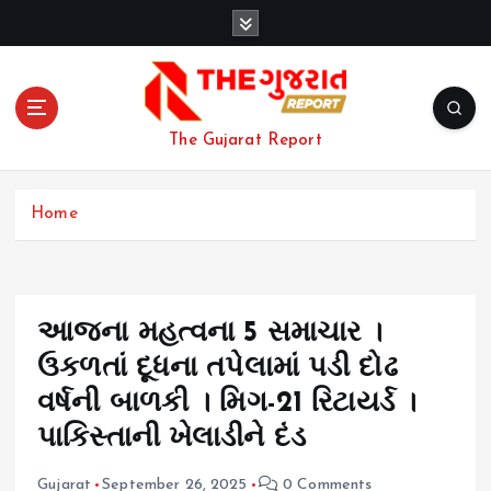
S
k
i
p
t
o
The Gujarat Report
c
o
n
Home
t
e
n
t
આજના મહત્વના 5 સમાચાર ।
ઉકળતાં દૂધના તપેલામાં પડી દોઢ
વર્ષની બાળકી । મિગ-21 રિટાયર્ડ ।
પાકિસ્તાની ખેલાડીને દંડ
Gujarat
September 26, 2025
0 Comments