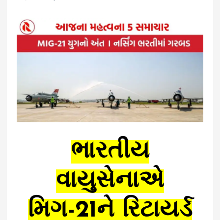
ભારતીય
વાયુસેનાએ
મિગ-21ને રિટાયર્ડ