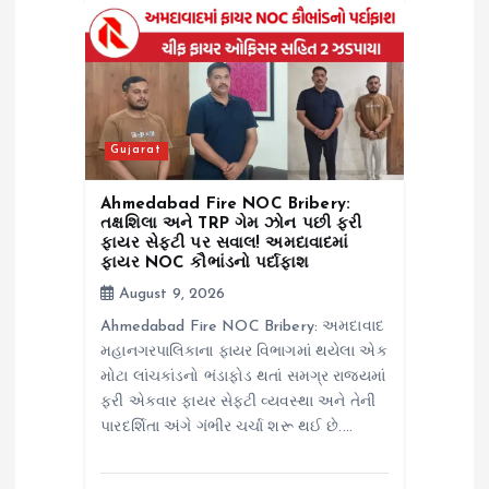
Gujarat
Ahmedabad Fire NOC Bribery:
તક્ષશિલા અને TRP ગેમ ઝોન પછી ફરી
ફાયર સેફ્ટી પર સવાલ! અમદાવાદમાં
ફાયર NOC કૌભાંડનો પર્દાફાશ
August 9, 2026
Ahmedabad Fire NOC Bribery: અમદાવાદ
મહાનગરપાલિકાના ફાયર વિભાગમાં થયેલા એક
મોટા લાંચકાંડનો ભંડાફોડ થતાં સમગ્ર રાજ્યમાં
ફરી એકવાર ફાયર સેફટી વ્યવસ્થા અને તેની
પારદર્શિતા અંગે ગંભીર ચર્ચા શરૂ થઈ છે.…