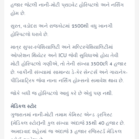
હજાર જેટલી નાની-મોટી પ્રાઇવેટ હોસ્પિટલો અને નર્સિંગ
હોમ છે.
સુરત, વડોદરા અને રાજકોટમાં 2500થી વધુ ખાનગી
હોસ્પિટલો ધરાવે છે.
માત્ર સુપર-સ્પેશિયાલિટી અને મલ્ટિસ્પેશિયાલિટીમાં
ઓપરેશન થિયેટર અને ICU જેવી સુવિધાઓ હોય તેવી
મોટી હોસ્પિટલો ગણીએ, તો તેની સંખ્યા 3500છી 4 હજાર
છે. બાકીની સંખ્યામાં સામાન્ય ડે-કેર સેન્ટર્સ અને ગાયનેક-
પીડિયાટ્રિક જેવા નાના નર્સિંગ હોમ્સનો સમાવેશ થાય છે.
જોકે બધી જ હોસ્પિટલો આવું કરે છે એવું પણ નથી.
મેડિકલ સ્ટોર
ગુજરાતમાં નાની-મોટી તમામ કેમિસ્ટ એન્ડ ડ્રગિસ્ટ
(મેડિકલ સ્ટોર)ની કુલ સંખ્યા અંદાજે 35થી 40 હજાર છે.
અમદાવાદ શહેરમાં જ અંદાજે 3 હજાર રજિસ્ટર્ડ મેડિકલ