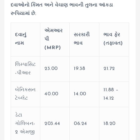
દવાઓનો કિંમત અને વેચાણ ભાવની તુલના આંકડા
રૂપિયામાં છે.
એમઆર
દવાનું
સરકારી
ભાવ ફેર
પી
નામ
ભાવ
(તફાવત)
(MRP)
લિમ્પાસિટ
23.00
19.38
21.72
-પીઆર
બેનિક્સન
11.88 –
40.00
14.00
ટેબ્લેટ
14.12
ડેટા
ગોલિબન-
203.44
06.24
18.20
2 એમજી