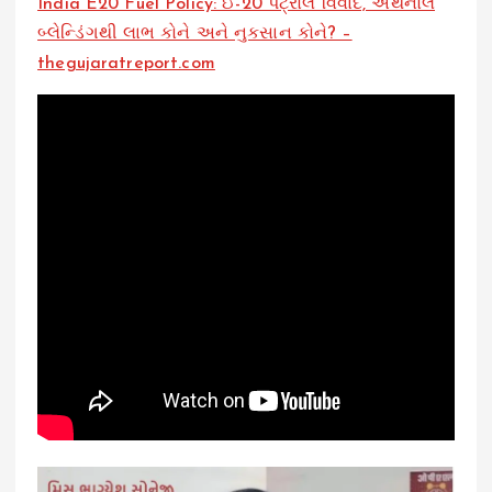
India E20 Fuel Policy: ઈ-20 પેટ્રોલ વિવાદ, એથેનોલ
બ્લેન્ડિંગથી લાભ કોને અને નુકસાન કોને? –
thegujaratreport.com