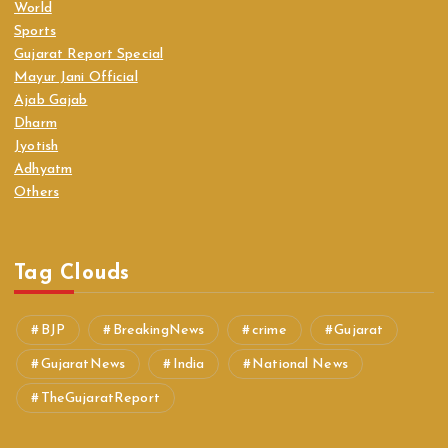
World
Sports
Gujarat Report Special
Mayur Jani Official
Ajab Gajab
Dharm
Jyotish
Adhyatm
Others
Tag Clouds
BJP
BreakingNews
crime
Gujarat
GujaratNews
India
National News
TheGujaratReport