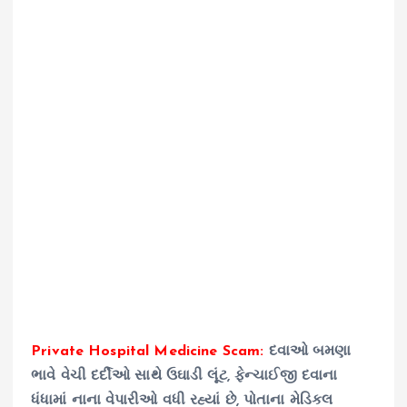
Private Hospital Medicine Scam:
દવાઓ બમણા
ભાવે વેચી દર્દીઓ સાથે ઉઘાડી લૂંટ, ફેન્ચાઈજી દવાના
ધંધામાં નાના વેપારીઓ વધી રહ્યાં છે, પોતાના મેડિકલ