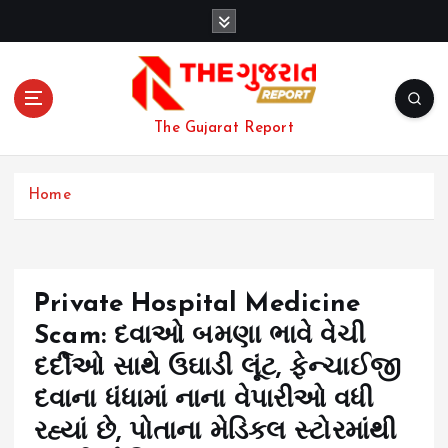
S
k
i
p
t
o
The Gujarat Report
c
o
n
Home
t
e
n
t
Private Hospital Medicine
Scam: દવાઓ બમણા ભાવે વેચી
દર્દીઓ સાથે ઉઘાડી લૂંટ, ફેન્ચાઈજી
દવાના ધંધામાં નાના વેપારીઓ વધી
રહ્યાં છે, પોતાના મેડિકલ સ્ટોરમાંથી