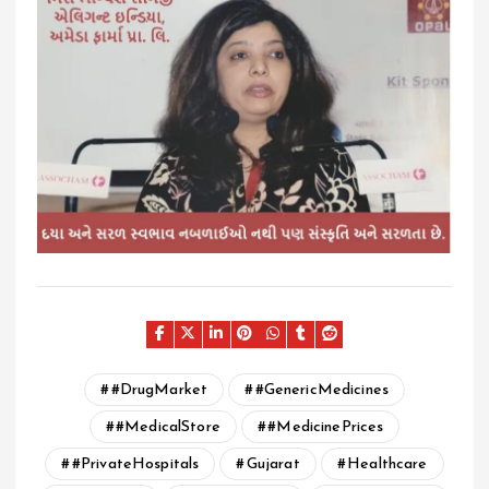
#DrugMarket
#GenericMedicines
#MedicalStore
#MedicinePrices
#PrivateHospitals
Gujarat
Healthcare