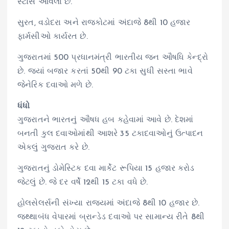
સ્ટોર્સ આવેલા છે.
સુરત, વડોદરા અને રાજકોટમાં અંદાજે 8થી 10 હજાર
ફાર્મસીઓ કાર્યરત છે.
ગુજરાતમાં 500 પ્રધાનમંત્રી ભારતીય જન ઔષધિ કેન્દ્રો
છે. જ્યાં બજાર કરતાં 50થી 90 ટકા સુધી સસ્તા ભાવે
જેનેરિક દવાઓ મળે છે.
ધંધો
ગુજરાતને ભારતનું ઔષધ હબ કહેવામાં આવે છે. દેશમાં
બનતી કુલ દવાઓમાંથી આશરે 35 ટકાદવાઓનું ઉત્પાદન
એકલું ગુજરાત કરે છે.
ગુજરાતનું ડોમેસ્ટિક દવા માર્કેટ રૂપિયા 15 હજાર કરોડ
જેટલું છે. જે દર વર્ષે 12થી 15 ટકા વધે છે.
હોલસેલર્સની સંખ્યા રાજ્યમાં અંદાજે 8થી 10 હજાર છે.
જથ્થાબંધ વેપારમાં બ્રાન્ડેડ દવાઓ પર સામાન્ય રીતે 8થી