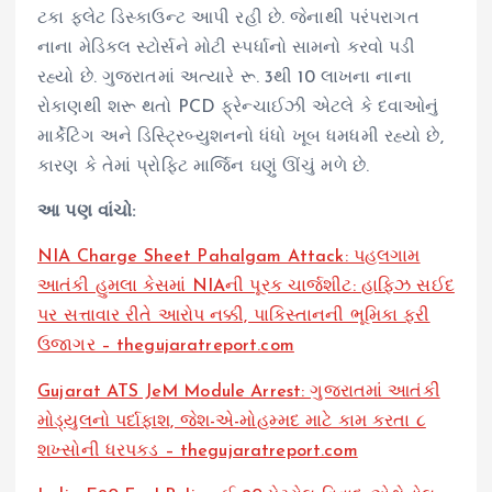
ટકા ફ્લેટ ડિસ્કાઉન્ટ આપી રહી છે. જેનાથી પરંપરાગત
નાના મેડિકલ સ્ટોર્સને મોટી સ્પર્ધાનો સામનો કરવો પડી
રહ્યો છે. ગુજરાતમાં અત્યારે રૂ. 3થી 10 લાખના નાના
રોકાણથી શરૂ થતો PCD ફ્રેન્ચાઈઝી એટલે કે દવાઓનું
માર્કેટિંગ અને ડિસ્ટ્રિબ્યુશનનો ધંધો ખૂબ ધમધમી રહ્યો છે,
કારણ કે તેમાં પ્રોફિટ માર્જિન ઘણું ઊંચું મળે છે.
આ પણ વાંચો:
NIA Charge Sheet Pahalgam Attack: પહલગામ
આતંકી હુમલા કેસમાં NIAની પૂરક ચાર્જશીટ: હાફિઝ સઈદ
પર સત્તાવાર રીતે આરોપ નક્કી, પાકિસ્તાનની ભૂમિકા ફરી
ઉજાગર – thegujaratreport.com
Gujarat ATS JeM Module Arrest: ગુજરાતમાં આતંકી
મોડ્યુલનો પર્દાફાશ, જેશ-એ-મોહમ્મદ માટે કામ કરતા ૮
શખ્સોની ધરપકડ – thegujaratreport.com