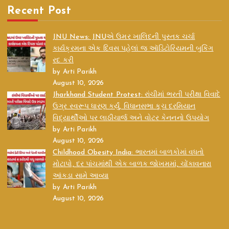
Recent Post
JNU News: JNUએ ઉમર ખાલિદની પુસ્તક ચર્ચા
કાર્યક્રમના એક દિવસ પહેલાં જ ઑડિટોરિયમની બુકિંગ
રદ કરી
by Arti Parikh
August 10, 2026
Jharkhand Student Protest: રાંચીમાં ભરતી પરીક્ષા વિવાદે
ઉગ્ર સ્વરૂપ ધારણ કર્યું, વિધાનસભા કૂચ દરમિયાન
વિદ્યાર્થીઓ પર લાઠીચાર્જ અને વોટર કેનનનો ઉપયોગ
by Arti Parikh
August 10, 2026
Childhood Obesity India: ભારતમાં બાળકોમાં વધતો
મોટાપો, દર પાંચમાંથી એક બાળક જોખમમાં, ચોંકાવનારા
આંકડા સામે આવ્યા
by Arti Parikh
August 10, 2026