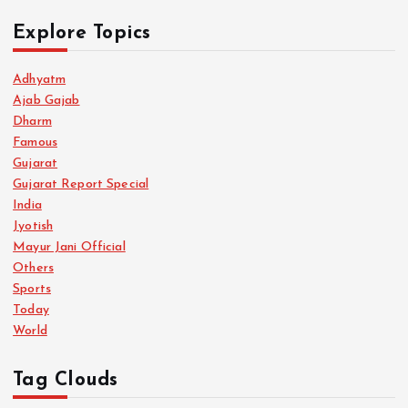
Explore Topics
Adhyatm
Ajab Gajab
Dharm
Famous
Gujarat
Gujarat Report Special
India
Jyotish
Mayur Jani Official
Others
Sports
Today
World
Tag Clouds