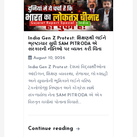
i
o
Gujarat Report Special
India
n
India Gen Z Protest: શિક્ષણથી લઈને
ભ્રષ્ટાચાર સુધી SAM PITRODA એ
સરકારની નીતિઓ પર વ્યક્ત કરી ચિંતા
August 10, 2026
India Gen Z Protest: દેશમાં વિદ્યાર્થીઓના
આંદોલન, શિક્ષણ વ્યવસ્થા, રોજગાર, લોકશાહી
અને યુવાનોની ભૂમિકાને લઈને વરિષ્ઠ
ટેક્નોલોજી નિષ્ણાત અને કોંગ્રેસ સાથે
સંકળાયેલા નેતા SAM PITRODA એ એક
વિસ્તૃત ચર્ચામાં પોતાના વિચારો…
Continue reading