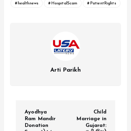
healthnews
HospitalScam
PatientRights
Arti Parikh
P
Ayodhya
Child
o
Ram Mandir
Marriage in
Donation
Gujarat: