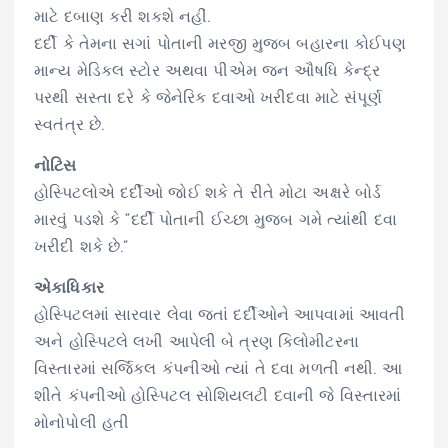
માટે દબાણ કરી શકશે નહીં.
દર્દી કે તેમના સગાં પોતાની મરજી મુજબ બહારના કોઈપણ
માન્ય મેડિકલ સ્ટોર અથવા પીએમ જન ઔષધિ કેન્દ્ર
પરથી સસ્તા દરે કે જેનેરિક દવાઓ ખરીદવા માટે સંપૂર્ણ
સ્વતંત્ર છે.
નોટિસ
હોસ્પિટલોએ દર્દીઓ જોઈ શકે તે રીતે મોટા અક્ષરે બોર્ડ
મારવું પડશે કે “દર્દી પોતાની ઈચ્છા મુજબ ગમે ત્યાંથી દવા
ખરીદી શકે છે.”
એકાધિકાર
હોસ્પિટલમાં સારવાર લેવા જતાં દર્દીઓને આપવામાં આવતી
અને હોસ્પિટલે લખી આપેલી બે ત્રણ કિલોમીટરના
વિસ્તારમાં સર્જિકલ કંપનીઓ ત્યાં તે દવા મળતી નથી. આ
શીતે કંપનીઓ હોસ્પિટલ સોશિયલટી દવાની જે વિસ્તારમાં
મોનોપોલી હતી