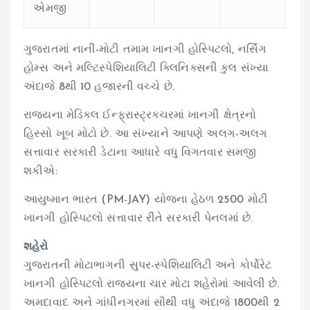
એમજી
ગુજરાતમાં નાની-મોટી તમામ ખાનગી હોસ્પિટલો, નર્સિંગ
હોમ્સ અને મલ્ટિસ્પેશિયાલિટી ક્લિનિક્સની કુલ સંખ્યા
અંદાજે 8થી 10 હજારની વચ્ચે છે.
રાજ્યના મેડિકલ ઈન્ફ્રાસ્ટ્રક્ચરમાં ખાનગી ક્ષેત્રનો
હિસ્સો ખૂબ મોટો છે. આ સંખ્યાને આપણે અલગ-અલગ
સત્તાવાર સરકારી ડેટાના આધારે વધુ વિગતવાર સમજી
શકીએ:
આયુષ્માન ભારત (PM-JAY) યોજના હેઠળ 2500 મોટી
ખાનગી હોસ્પિટલો સત્તાવાર રીતે સરકારી પેનલમાં છે.
શહેરો
ગુજરાતની મોટાભાગની સુપર-સ્પેશિયાલિટી અને કોર્પોરેટ
ખાનગી હોસ્પિટલો રાજ્યના ચાર મોટા શહેરોમાં આવેલી છે.
અમદાવાદ અને ગાંધીનગરમાં સૌથી વધુ અંદાજે 1800થી 2