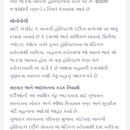
તેવી જ દવા ખાનગી હોસ્પિટલના સ્ટોર પર રૂ. 200થી
રૂ.500ની બ્રાન્ડેડ કિંમતે વેચવામાં આવે છે.
મોનોપોલી
મોટી કોર્પોરેટ કે ખાનગી હોસ્પિટલો દર્દીના સગાંઓ પર એવું
દબાણ બનાવે છે કે દવાઓ અને સર્જિકલ સાધનો, સિરીંજ,
ગ્લોવ્ઝ, કેથેટર વગેરે ફક્ત હોસ્પિટલના જ મેડિકલ
સ્ટોરમાંથી ખરીદવા. બહારના સ્ટોરવાળા જો સસ્તા ભાવે એ
જ દવા આપતા હોય તો પણ હોસ્પિટલ તંત્ર તેને
સ્વીકારવાની ના પાડી દે છે અથવા બહારની દવાઓની
ગુણવત્તા બરાબર નથી તેવું બહાનું આગળ ધરે છે.
સરકાર અને અદાલતના કડક નિયમો
દર્દીઓની આ આર્થિક લૂંટ અટકાવવા માટે ગુજરાત
સરકારના ખોરાક અને ઔષધ નિયમન તંત્ર અને સુપ્રીમ
કોર્ટે મહત્વના આદેશો જાહેર કર્યા છે:
ગુજરાત સરકારના પરિપત્ર મુજબ, કોઈપણ ખાનગી
હોસ્પિટલ દર્દીને પોતાના જ મેડિકલ સ્ટોરમાંથી દવા ખરીદવા