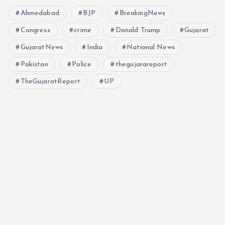
Ahmedabad
BJP
BreakingNews
Congress
crime
Donald Trump
Gujarat
GujaratNews
India
National News
Pakistan
Police
thegujarareport
TheGujaratReport
UP