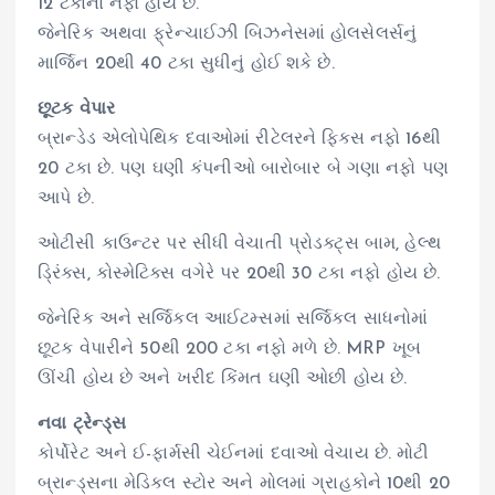
12 ટકાનો નફો હોય છે.
જેનેરિક અથવા ફ્રેન્ચાઈઝી બિઝનેસમાં હોલસેલર્સનું
માર્જિન 20થી 40 ટકા સુધીનું હોઈ શકે છે.
છૂટક વેપાર
બ્રાન્ડેડ એલોપેથિક દવાઓમાં રીટેલરને ફિક્સ નફો 16થી
20 ટકા છે. પણ ઘણી કંપનીઓ બારોબાર બે ગણા નફો પણ
આપે છે.
ઓટીસી કાઉન્ટર પર સીધી વેચાતી પ્રોડક્ટ્સ બામ, હેલ્થ
ડ્રિંક્સ, કોસ્મેટિક્સ વગેરે પર 20થી 30 ટકા નફો હોય છે.
જેનેરિક અને સર્જિકલ આઈટમ્સમાં સર્જિકલ સાધનોમાં
છૂટક વેપારીને 50થી 200 ટકા નફો મળે છે. MRP ખૂબ
ઊંચી હોય છે અને ખરીદ કિંમત ઘણી ઓછી હોય છે.
નવા ટ્રેન્ડ્સ
કોર્પોરેટ અને ઈ-ફાર્મસી ચેઈનમાં દવાઓ વેચાય છે. મોટી
બ્રાન્ડ્સના મેડિકલ સ્ટોર અને મોલમાં ગ્રાહકોને 10થી 20