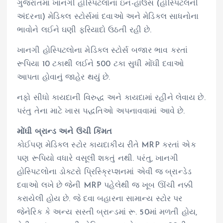
ગુજરાતમાં ખાનગી હોસ્પિટલોના ઇન-હાઉસ (હોસ્પિટલની
અંદરના) મેડિકલ સ્ટોર્સમાં દવાઓ અને મેડિકલ સાધનોના
ભાવોને લઈને ઘણી ફરિયાદો ઉઠતી રહી છે.
ખાનગી હોસ્પિટલોના મેડિકલ સ્ટોર્સ બજાર ભાવ કરતાં
રૂપિયા 10 ટકાથી લઈને 500 ટકા સુધી મોંઘી દવાઓ
આપતા હોવાનું જાહેર થયું છે.
નફો સીધો કાયદાની વિરુદ્ધ અને કાયદામાં રહીને લેવાય છે.
પરંતુ તેના માટે ખાસ પદ્ધતિઓ અપનાવવામાં આવે છે.
મોંઘી બ્રાન્ડ અને ઉંચી કિંમત
કોઈપણ મેડિકલ સ્ટોર કાયદાકીય રીતે MRP કરતાં એક
પણ રૂપિયો વધારે વસૂલી શકતું નથી. પરંતુ, ખાનગી
હોસ્પિટલોના ડોક્ટરો પ્રિસ્ક્રિપ્શનમાં એવી જ બ્રાન્ડેડ
દવાઓ લખે છે જેની MRP પહેલેથી જ ખૂબ ઊંચી નક્કી
કરાયેલી હોય છે. જે દવા બહારના સામાન્ય સ્ટોર પર
જેનેરિક કે અન્ય સસ્તી બ્રાન્ડમાં રૂ. 50માં મળતી હોય,