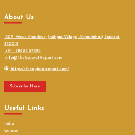
About Us
609, Venus Amadeus, Jodhpur Village, Ahmedabad, Gujarat
380015
+91 - 78628 57629
info@TheGujaratReport.com
https://thegujaratreport.com/
Subscribe Here
Useful Links
India
Gujarat