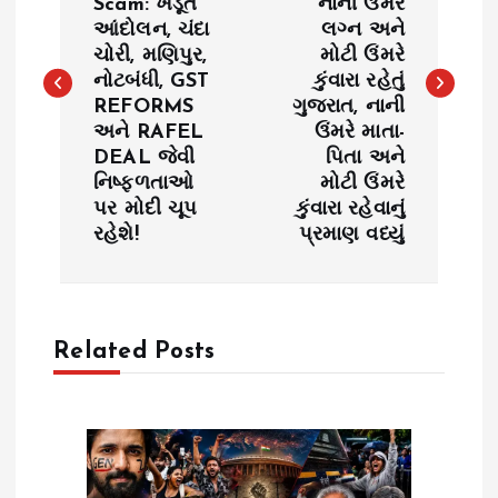
Scam: ખેડૂત
નાની ઉંમરે
s
આંદોલન, ચંદા
લગ્ન અને
ચોરી, મણિપુર,
મોટી ઉંમરે
t
નોટબંધી, GST
કુંવારા રહેતું
REFORMS
ગુજરાત, નાની
n
અને RAFEL
ઉંમરે માતા-
DEAL જેવી
પિતા અને
a
નિષ્ફળતાઓ
મોટી ઉંમરે
પર મોદી ચૂપ
કુંવારા રહેવાનું
v
રહેશે!
પ્રમાણ વધ્યું
i
g
Related Posts
a
t