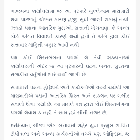
ભાજપના કાર્યાલયમાં જ આ પ્રકારે ખુલ્લેઆમ મારામારી
થવા પાછળનું ચોક્કસ કારણ હજી સુધી જાણી શકાયું નથી.
ઝઘડો પક્ષના આંતરિક મુદ્દાઓ, સત્તાની ખેંચતાણ, કે અન્ય
કોઈ અંગત વિવાદને કારણે થયો હતો તે અંગે હાલ કોઈ
સત્તાવાર માહિતી બહાર આવી નથી.
પક્ષ કોઈ શિસ્તભંગના પગલાં લે તેવી શક્યતાઓ
કાર્યાલયની અંદર જ આ પ્રકારની ઘટના બનતાં સુરતના
રાજકીય વર્તુળોમાં ભારે ચર્ચા જાગી છે.
સત્તાધારી પક્ષના હોદ્દેદારો અને કાર્યકર્તાઓ વચ્ચે થયેલી આ
મારામારીએ પક્ષની આંતરિક શિસ્ત અને સંકલન પર ગંભીર
સવાલો ઉભા કર્યા છે. આ મામલે પક્ષ દ્વારા કોઈ શિસ્તભંગના
પગલાં લેવાશે કે નહીં તે સામે હવે સૌની નજર છે.
દરમિયાન, બીજા એક બનાવમાં શહેર યુવા પ્રમુખ ભાવિન
ટોપીવાલા અને અન્ય કાર્યકર્તાઓ વચ્ચે પણ ઓફિસમાં જ