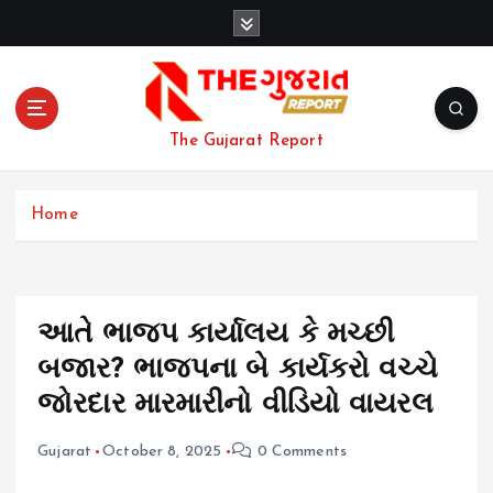
S
k
i
p
t
o
The Gujarat Report
c
o
n
Home
t
e
n
t
આતે ભાજપ કાર્યાલય કે મચ્છી
બજાર? ભાજપના બે કાર્યકરો વચ્ચે
જોરદાર મારમારીનો વીડિયો વાયરલ
Gujarat
October 8, 2025
0 Comments