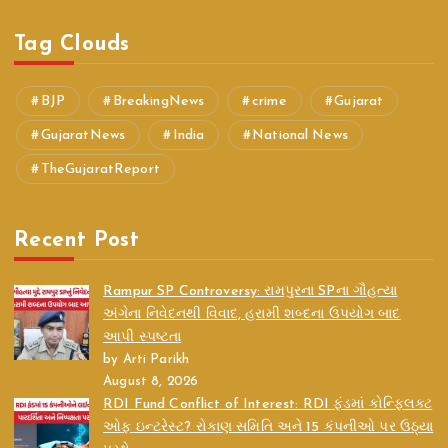
Tag Clouds
BJP
BreakingNews
crime
Gujarat
GujaratNews
India
National News
TheGujaratReport
Recent Post
Rampur SP Controversy: રામપુરના SPના ગૌહત્યા
અંગેના નિવેદનથી વિવાદ, હરામી શબ્દના ઉપયોગ બાદ
આપી સ્પષ્ટતા
by Arti Parikh
August 8, 2026
RDI Fund Conflict of Interest: RDI ફંડમાં કોન્ફ્લિક્ટ
ઓફ ઇન્ટરેસ્ટ? રોકાણ સમિતિ અને 15 કંપનીઓ પર ઉઠ્યા