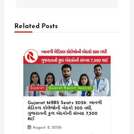
a
v
Related Posts
i
g
a
t
i
Gujarat
Gujarat Report Special
o
Gujarat MBBS Seats 2026: ખાનગી
મેડિકલ કોલેજોની બેઠકો 300 વધી,
ગુજરાતની કુલ બેઠકોની સંખ્યા 7,500
n
થઈ
August 8, 2026