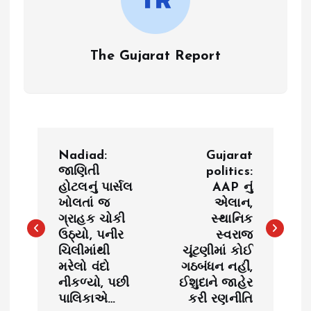
The Gujarat Report
P
Nadiad:
Gujarat
o
જાણિતી
politics:
હોટલનું પાર્સલ
AAP નું
ખોલતાં જ
એલાન,
s
ગ્રાહક ચોકી
સ્થાનિક
ઉઠ્યો, પનીર
સ્વરાજ
t
ચિલીમાંથી
ચૂંટણીમાં કોઈ
મરેલો વંદો
ગઠબંધન નહીં,
n
નીકળ્યો, પછી
ઈશુદાને જાહેર
પાલિકાએ…
કરી રણનીતિ