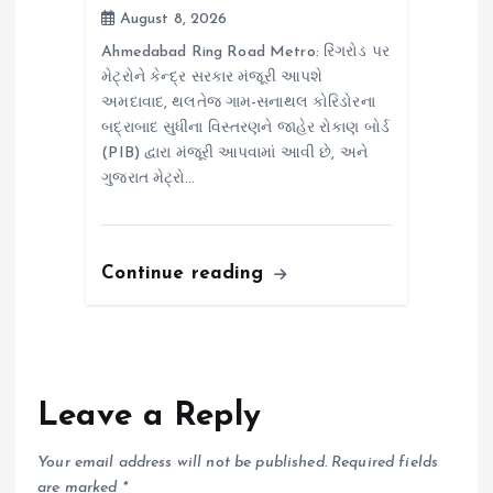
August 8, 2026
Ahmedabad Ring Road Metro: રિંગરોડ પર
મેટ્રોને કેન્દ્ર સરકાર મંજૂરી આપશે
અમદાવાદ, થલતેજ ગામ-સનાથલ કોરિડોરના
બદ્રાબાદ સુધીના વિસ્તરણને જાહેર રોકાણ બોર્ડ
(PIB) દ્વારા મંજૂરી આપવામાં આવી છે, અને
ગુજરાત મેટ્રો…
Continue reading
Leave a Reply
Your email address will not be published.
Required fields
are marked
*