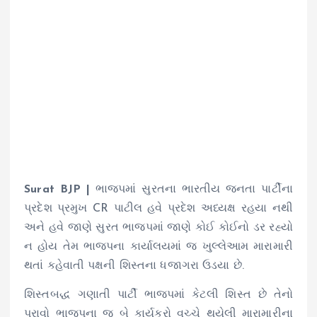
Surat BJP |
ભાજપમાં સુરતના ભારતીય જનતા પાર્ટીના
પ્રદેશ પ્રમુખ CR પાટીલ હવે પ્રદેશ અધ્યક્ષ રહયા નથી
અને હવે જાણે સુરત ભાજપમાં જાણે કોઈ કોઈનો ડર રહ્યો
ન હોય તેમ ભાજપના કાર્યાલયમાં જ ખુલ્લેઆમ મારામારી
થતાં કહેવાતી પક્ષની શિસ્તના ધજાગરા ઉડયા છે.
શિસ્તબદ્ધ ગણાતી પાર્ટી ભાજપમાં કેટલી શિસ્ત છે તેનો
પુરાવો ભાજપના જ બે કાર્યકરો વચ્ચે થયેલી મારામારીના