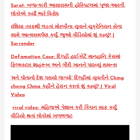
Surat: બળાત્કારી આસારામની હોસ્પિટલમાં પૂજા-આરતી,
લોકોએ કર્યો ભારે વિરોધ
રશિયા તરફથી લડતાં મોરબીના યુવાને યુક્રેનિયન સેના
સામે આત્મસમર્પણ કર્યું, જુઓ વીડિયોમાં શું કહ્યું? |
Surrender
Defamation Case: દિલ્હી હાઈકોર્ટે માનહાનિ કેસમાં
ફિલ્મસ્ટાર શાહરૂખ અને ગૌરી ખાનને પાઠવ્યું સમન્સ
‘મને પોતાનો દેશ પરાયો લાગ્યો’ દિલ્હીમાં યુવતીને Ching
chong China કહીને હેરાન કરતાં શું કહ્યું? | Viral
Video
viral video: મહિલાએ પેશાબ કરી કિચન સાફ કર્યું,
વીડિયો થતાં લોકોમાં ખળભળાટ