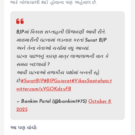
ભારે બોલાચાલી થઈ હોવાના પણ અહેવાલ છે.
BJPમાં વિકાસ સપ્તાહની ઊજવણી આવી રીતે.
મારામારીની ઘટનામાં લડનારા કરતાં Surat BJP
અને તેના નેતાઓ ચર્ચામાં વધુ આવ્યાં.
ઘટના પાછળનું કારણ માત્ર લાભાલાભની વાત કે
સમય બદલાયો ?
આવી ઘટનાઓ રાજકીય પક્ષોમાં બનતી રહે
છે.
#SuratBJP
#BJPGujarat
#VikasSaptah
pic.t
witter.com/xVGOKdzyFB
— Bankim Patel (@bankim1975)
October 8,
2025
આ પણ વાંચો: