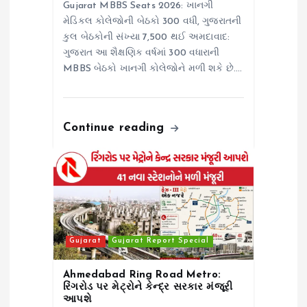
Gujarat MBBS Seats 2026: ખાનગી
મેડિકલ કોલેજોની બેઠકો 300 વધી, ગુજરાતની
કુલ બેઠકોની સંખ્યા 7,500 થઈ અમદાવાદ:
ગુજરાત આ શૈક્ષણિક વર્ષમાં 300 વધારાની
MBBS બેઠકો ખાનગી કોલેજોને મળી શકે છે.…
Continue reading
Gujarat
Gujarat Report Special
Ahmedabad Ring Road Metro:
રિંગરોડ પર મેટ્રોને કેન્દ્ર સરકાર મંજૂરી
આપશે