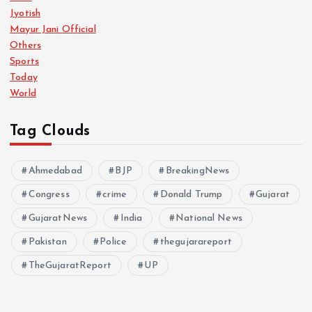
Jyotish
Mayur Jani Official
Others
Sports
Today
World
Tag Clouds
Ahmedabad
BJP
BreakingNews
Congress
crime
Donald Trump
Gujarat
GujaratNews
India
National News
Pakistan
Police
thegujarareport
TheGujaratReport
UP