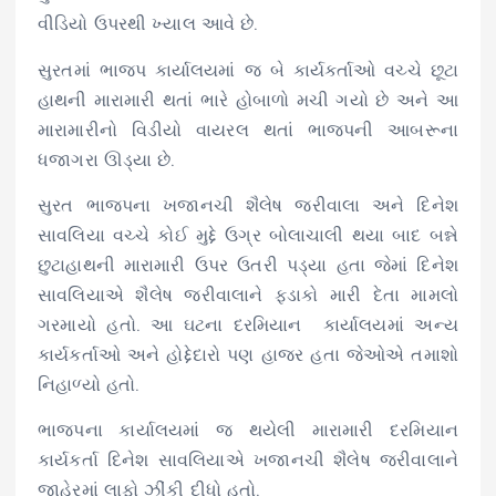
વીડિયો ઉપરથી ખ્યાલ આવે છે.
સુરતમાં ભાજપ કાર્યાલયમાં જ બે કાર્યકર્તાઓ વચ્ચે છૂટા
હાથની મારામારી થતાં ભારે હોબાળો મચી ગયો છે અને આ
મારામારીનો વિડીયો વાયરલ થતાં ભાજપની આબરૂના
ધજાગરા ઊડ્યા છે.
સુરત ભાજપના ખજાનચી શૈલેષ જરીવાલા અને દિનેશ
સાવલિયા વચ્ચે કોઈ મુદ્દે ઉગ્ર બોલાચાલી થયા બાદ બન્ને
છુટાહાથની મારામારી ઉપર ઉતરી પડ્યા હતા જેમાં દિનેશ
સાવલિયાએ શૈલેષ જરીવાલાને ફડાકો મારી દેતા મામલો
ગરમાયો હતો. આ ઘટના દરમિયાન કાર્યાલયમાં અન્ય
કાર્યકર્તાઓ અને હોદ્દેદારો પણ હાજર હતા જેઓએ તમાશો
નિહાળ્યો હતો.
ભાજપના કાર્યાલયમાં જ થયેલી મારામારી દરમિયાન
કાર્યકર્તા દિનેશ સાવલિયાએ ખજાનચી શૈલેષ જરીવાલાને
જાહેરમાં લાફો ઝીંકી દીધો હતો.