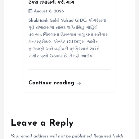
ટેક્સ તપાસની કરી માંગ
August 6, 2026
Shaktisinh Gohil Valsad GIDC: કોંગ્રેસના
પૂર્વ રાજ્યસભા સાંસદ શક્તિસિંહ ગોહિલે
વલસાડ જિલ્લાના ઉમરગામ તાલુકાના સરીગામ
ઇન્ડસ્ટ્રીયલ એસ્ટેટ (GIDC)માં જમીન
ફાળવણી અને વહીવટી પ્રક્રિયાને લઈને
ગંભીર પ્રશ્નો ઉઠાવ્યા છે. તેમણે આરોપ…
Continue reading
Leave a Reply
Your email address will not be published.
Required fields