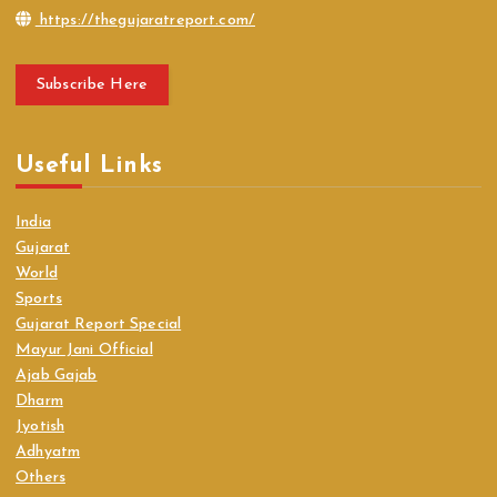
https://thegujaratreport.com/
Subscribe Here
Useful Links
India
Gujarat
World
Sports
Gujarat Report Special
Mayur Jani Official
Ajab Gajab
Dharm
Jyotish
Adhyatm
Others