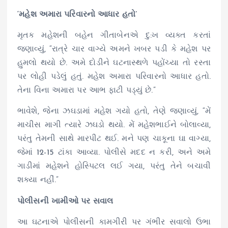
‘મહેશ અમારા પરિવારનો આધાર હતો’
મૃતક મહેશની બહેન ગીતાબેનએ દુ:ખ વ્યક્ત કરતાં
જણાવ્યું, “રાત્રે ચાર વાગ્યે અમને ખબર પડી કે મહેશ પર
હુમલો થયો છે. અમે દોડીને ઘટનાસ્થળે પહોંચ્યા તો રસ્તા
પર લોહી પડેલું હતું. મહેશ અમારા પરિવારનો આધાર હતો.
તેના વિના અમારા પર આભ ફાટી પડ્યું છે.”
ભાવેશે, જેના ઝઘડામાં મહેશ ગયો હતો, તેણે જણાવ્યું, “મેં
માચીસ માગી ત્યારે ઝઘડો થયો. મેં મહેશભાઈને બોલાવ્યા,
પરંતુ તેમની સાથે મારપીટ થઈ. મને પણ ચાકૂના ઘા વાગ્યા,
જેમાં 12-15 ટાંકા આવ્યા. પોલીસે મદદ ન કરી, અને અમે
ગાડીમાં મહેશને હોસ્પિટલ લઈ ગયા, પરંતુ તેને બચાવી
શક્યા નહીં.”
પોલીસની ખામીઓ પર સવાલ
આ ઘટનાએ પોલીસની કામગીરી પર ગંભીર સવાલો ઉભા