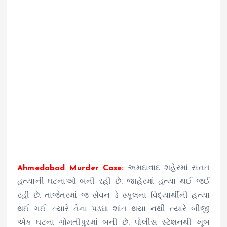
Ahmedabad Murder Case:
અમદાવાદ શહેરમાં સતત
હત્યાની ઘટનાઓ બની રહી છે. જાહેરમાં હત્યા થઈ જઈ
રહી છે. તાજેતરમાં જ સેવન ડે સ્કૂલના વિદ્યાર્થીની હત્યા
થઈ ગઈ. ત્યારે તેના પડઘા શાંત થયા નથી ત્યારે બીજી
એક ઘટના ગોમતીપુરમાં બની છે. પોલીસ સ્ટેશનથી ખૂબ