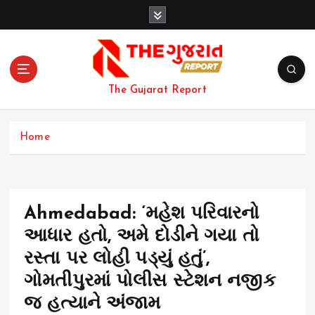
S
k
i
p
t
o
The Gujarat Report
c
o
n
Home
t
e
n
t
Ahmedabad: ‘મહેશ પરિવારનો
આધાર હતો, અમે દોડીને ગયા તો
રસ્તા પર લોહી પડ્યું હતું’,
ગોમતીપુરમાં પોલીસ સ્ટેશન નજીક
જ હત્યાને અંજામ