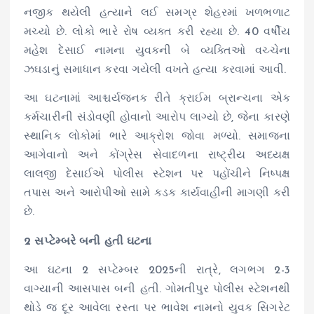
નજીક થયેલી હત્યાને લઈ સમગ્ર શેહરમાં ખળભળાટ
મચ્યો છે. લોકો ભારે રોષ વ્યક્ત કરી રહ્યા છે. 40 વર્ષીય
મહેશ દેસાઈ નામના યુવકની બે વ્યક્તિઓ વચ્ચેના
ઝઘડાનું સમાધાન કરવા ગયેલી વખતે હત્યા કરવામાં આવી.
આ ઘટનામાં આશ્ચર્યજનક રીતે ક્રાઈમ બ્રાન્ચના એક
કર્મચારીની સંડોવણી હોવાનો આરોપ લાગ્યો છે, જેના કારણે
સ્થાનિક લોકોમાં ભારે આક્રોશ જોવા મળ્યો. સમાજના
આગેવાનો અને કોંગ્રેસ સેવાદળના રાષ્ટ્રીય અધ્યક્ષ
લાલજી દેસાઈએ પોલીસ સ્ટેશન પર પહોંચીને નિષ્પક્ષ
તપાસ અને આરોપીઓ સામે કડક કાર્યવાહીની માગણી કરી
છે.
2 સપ્ટેમ્બરે બની હતી ઘટના
આ ઘટના 2 સપ્ટેમ્બર 2025ની રાત્રે, લગભગ 2-3
વાગ્યાની આસપાસ બની હતી. ગોમતીપુર પોલીસ સ્ટેશનથી
થોડે જ દૂર આવેલા રસ્તા પર ભાવેશ નામનો યુવક સિગરેટ