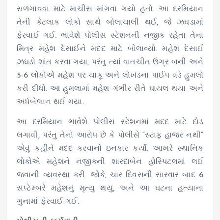
સળગાવવા માટે માચીસ માંગવા ગયો હતો. આ દરમિયાન
તેની કેટલાક લોકો સાથે બોલાચાલી થઈ, જે ઝઘડામાં
ફેરવાઈ ગઈ. ભાવેશે પોલીસ સ્ટેશનની નજીક રહેતા તેના
મિત્ર મહેશ દેસાઈને મદદ માટે બોલાવ્યો. મહેશ દેસાઈ
ઝઘડો શાંત કરવા ગયા, પરંતુ ત્યાં વાતચીત ઉગ્ર બની અને
5-6 લોકોએ મહેશ પર ચાકૂ અને લોખંડના પાઈપ વડે હુમલો
કરી દીધો. આ હુમલામાં મહેશ ગંભીર રીતે ઘાયલ થયા અને
અર્ધબેભાન થઈ ગયા.
આ દરમિયાન ભાવેશે પોલીસ સ્ટેશનમાં મદદ માટે દોડ
લગાવી, પરંતુ તેનો આરોપ છે કે પોલીસે “સ્ટાફ હાજર નથી”
એવું કહીને મદદ કરવાનો ઇનકાર કર્યો. આખરે સ્થાનિક
લોકોએ મહેશને નજીકની શારદાબેન હોસ્પિટલમાં લઈ
જવાની વ્યવસ્થા કરી. જોકે, ચાર દિવસની સારવાર બાદ 6
સપ્ટેમ્બરે મહેશનું મૃત્યુ થયું, અને આ ઘટના હત્યાના
ગુનામાં ફેરવાઈ ગઈ.