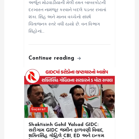
અર્જૂન મોઢવાડીયાની મેલી રમત બાબરકોટની
દરખાસ્ત નામંજૂર કરવાને બદલે પડતર રખાતાં
શંકા. સિંહ અને માનવ વચ્ચેનો સંઘર્ષ
ચિંતાજનક સ્તરે વધી રહ્યો છે. વન વિભાગ
સિંહોનાં…
Continue reading
Gujarat
Shaktisinh Gohil Valsad GIDC:
સરીગામ GIDC જમીન ફાળવણી વિવાદ,
શક્તિસિંહ ગોહિલે CBI, ED અને ઇન્કમ