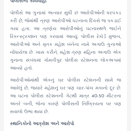
પોલીસની કાર્યવાહી
પોલીસે આ ગુનામાં અત્યાર સુધી છ આરોપીઓની ધરપકડ
કરી છે, જેમાંથી ત્રણ આરોપીઓ ઘટનાના દિવસે જ પકડાઈ
ગયા હતા. આ ત્રણેય આરોપીઓનું ઘટનાસ્થળે જઈને
રિકન્સ્ટ્રક્શન પણ કરવામાં આવ્યું. પોલીસ રેકોર્ડ મુજબ,
આરોપીઓ અને મૃતક મહેશ બંનેના નામે અગાઉ ગુનાઓ
નોંધાયેલા છે. ખાસ કરીને, મહેશ ત્રણ મહિના અગાઉ એક
ગુનાના સંબંધમાં ગોમતીપુર પોલીસ સ્ટેશનના લોકઅપમાં
આવ્યો હતો.
આરોપીઓમાંથી એકનું ઘર પોલીસ સ્ટેશનની સામે જ
આવેલું છે, જ્યારે મહેશનું ઘર પણ ચાર-પાંચ મકાનો દૂર છે.
આ ઘટના પોલીસ સ્ટેશનની ગેટથી માત્ર 40-50 મીટરના
અંતરે બની, જેના કારણે પોલીસની નિષ્ક્રિયતા પર પણ
સવાલો ઉભા થયા છે.
સ્થાનિકોનો આક્રોશ અને આરોપો