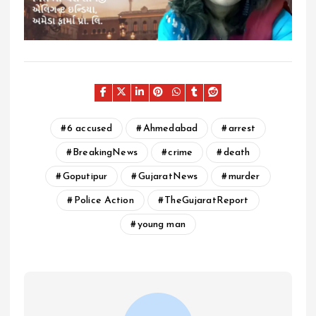
6 accused
Ahmedabad
arrest
BreakingNews
crime
death
Goputipur
GujaratNews
murder
Police Action
TheGujaratReport
young man