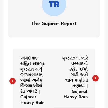
The Gujarat Report
P
અમદાવાદ
ગુજરાતમાં ભારે
o
સહિત સમગ્ર
વરસાદનો
ગુજરાત થયું
કહેર: ઈકો
જળબંબાકાર,
ગાડી અને
s
આજે અનેક
શ્વાન પાણીમાં
જિલ્લાઓમાં
તણાયા |
t
રેડ એલર્ટ |
Gujarat
Gujarat
Heavy Rain
n
Heavy Rain