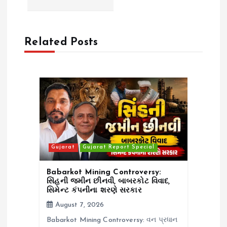
a
v
Related Posts
i
g
a
t
Gujarat
Gujarat Report Special
i
Babarkot Mining Controversy:
o
સિંહની જમીન છીનવી, બાબરકોટ વિવાદ,
સિમેન્ટ કંપનીના શરણે સરકાર
n
August 7, 2026
Babarkot Mining Controversy: વન પ્રધાન