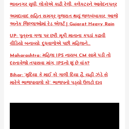
ભાવનગર સુધી, લોકોએ કાઢી રેલી, કલેકટરને આવેદનપત્ર
અમદાવાદ સહિત સમગ્ર ગુજરાત થયું જળબંબાકાર, આજે
અનેક જિલ્લાઓમાં રેડ એલર્ટ | Gujarat Heavy Rain
UP: પુત્રના ગળા પર છરી મૂકી માતાના કપડાં કઢાવી
વીડિયો બનાવ્યો, દૂધવાળોએ પછી મહિલાને…
Maharashtra: મહિલા IPS નાયબ CM સામે પડી તો
દસ્તાવેજો તપાસવા માંગ, IPSનો શું છે વાંક?
Bihar: ‘મુદિયા કે માઈ કો ગાલી દિયા હૈ, યહી ઝંડે સે
મારેગે ભાજપાવાલો કો’, ભાજપનો પડ્યો ઉલટો દાવ