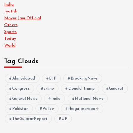
India
Jyotish
Mayur Jani Official
Others
Sports
Today
World
Tag Clouds
Ahmedabad
BJP
BreakingNews
Congress
crime
Donald Trump
Gujarat
GujaratNews
India
National News
Pakistan
Police
thegujarareport
TheGujaratReport
UP