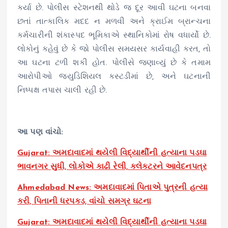
કર્યા છે. પોલીસ સ્ટેશનથી થોડે જ દૂર આવી ઘટના બનવા
છતાં તાત્કાલિક મદદ ન મળવી અને ક્રાઈમ બ્રાન્ચના
કર્મચારીની શંકાસ્પદ ભૂમિકાએ સ્થાનિકોમાં રોષ વધાર્યો છે.
લોકોનું કહેવું છે કે જો પોલીસ સમયસર કાર્યવાહી કરત, તો
આ ઘટના ટળી શકી હોત. પોલીસે જણાવ્યું છે કે તમામ
આરોપીઓ જ્યુડિશિયલ કસ્ટડીમાં છે, અને ઘટનાની
નિષ્પક્ષ તપાસ ચાલી રહી છે.
આ પણ વાંચો:
Gujarat: અમદાવાદમાં થયેલી વિદ્યાર્થીની હત્યાના પડઘા
ભાવનગર સુધી, લોકોએ કાઢી રેલી, કલેકટરને આવેદનપત્ર
Ahmedabad News: અમદાવાદમાં પિતાએ પુત્રની હત્યા
કરી, પિતાની ધરપકડ, વાંચો સમગ્ર ઘટના
Gujarat: અમદાવાદમાં થયેલી વિદ્યાર્થીની હત્યાના પડઘા