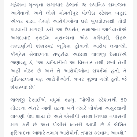
મહેશના મૃત્યુના સમાચાર ફેલાતાં જ સ્થાનિક સમાજના
આગેવાનો અને લોકો ગોમતીપુર પોલીસ સ્ટેશન બહાર
એકઠા થયા. તેમણે આરોપીઓના ઘરો બુલડોઝરથી તોડી
પાડવાની માગણી કરી. આ ઉપરાંત, સમાજના આગેવાનોએ
અમદાવાદ ક્રાઈમ બ્રાન્ચના એક કર્મચારી, સૈફલ
મકરાણીની શંકાસ્પદ ભૂમિકા હોવાનો આરોપ લગાવ્યો.
કોંગ્રેસ સેવાદળના રાષ્ટ્રીય અધ્યક્ષ લાલજી દેસાઈએ
જણાવ્યું કે, “આ કર્મચારીનો આ વિસ્તાર નથી, છતાં તેની
અહીં બેઠક છે અને તે આરોપીઓના સંપર્કમાં હતો. તે
હોસ્પિટલમાં પણ આરોપીઓની ખબર પૂછવા ગયો હતો, જે
શંકાસ્પદ છે.”
લાલજી દેસાઈએ વધુમાં કહ્યું, “પોલીસ સ્ટેશનથી 50
મીટરના અંતરે આવી ઘટના બને ત્યારે લોકોમાં અસુરક્ષાની
લાગણી પેદા થાય છે. અમે એસીપી સમક્ષ નિષ્પક્ષ તપાસની
માગ કરી છે અને પોલીસે ખાતરી આપી છે કે લેખિત
ફરિયાદના આધારે તમામ આરોપોની તપાસ કરવામાં આવશે.”