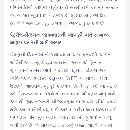
પરિસ્થિતિનો અંદાજ નહોતો? તે સમયે તમે કેમ ચૂપ રહ્યા?”
આ બાબત સૂચવે છે કે રાજકીય ફાયદા માટે આર્થિક
સત્યોને જનતાથી દૂર રાખવામાં આવ્યા હોઈ શકે છે.
પેટ્રોલ-ડીઝલના ભાવવધારાની આગાહી અને સામાન્ય
માણસ પર તેની માઠી અસર
ઈંધણની કિંમતોમાં તોળાતા વધારા અંગે ચેતવણી આપતા
ઓવૈસીએ કહ્યું કે હવે ભારતની જનતાએ હિસાબ
ચૂકવવાનો સમય આવી ગયો છે. પેટ્રોલ, ડીઝલ અને
એવિએશન ટર્બાઇન ફ્યુઅલ (ATF) ના ભાવમાં મોટો
ઉછાળો આવવાની પૂરેપૂરી શક્યતા છે. તેમણે તર્ક આપ્યો કે
જો ડીઝલના ભાવ વધશે તો માલવાહક પરિવહન મોંઘું થશે,
જેનાથી જીવનજરૂરી ચીજવસ્તુઓના ભાવમાં સીધો વધારો
થશે. આની સૌથી વધુ માઠી અસર ગરીબ અને મધ્યમ વર્ગ
પર પડશે. પરિવહન ખર્ચમાં વધારો થવાથી ફુગાવો બેકાબૂ
બની શકે છે, જે સામાન્ય માણસનું બજેટ ખોરવી નાખશે.