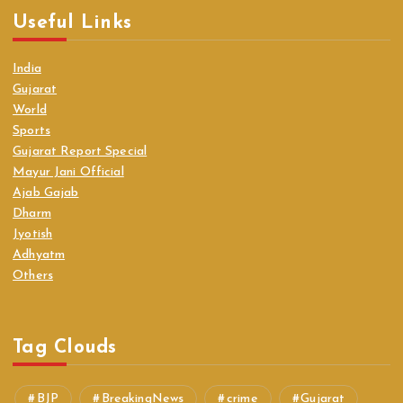
Useful Links
India
Gujarat
World
Sports
Gujarat Report Special
Mayur Jani Official
Ajab Gajab
Dharm
Jyotish
Adhyatm
Others
Tag Clouds
BJP
BreakingNews
crime
Gujarat