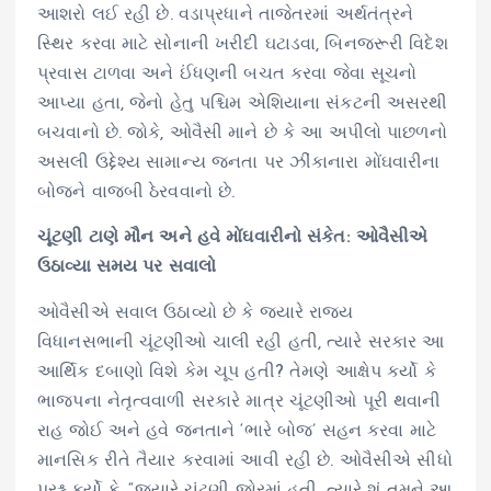
આશરો લઈ રહી છે. વડાપ્રધાને તાજેતરમાં અર્થતંત્રને
સ્થિર કરવા માટે સોનાની ખરીદી ઘટાડવા, બિનજરૂરી વિદેશ
પ્રવાસ ટાળવા અને ઈંધણની બચત કરવા જેવા સૂચનો
આપ્યા હતા, જેનો હેતુ પશ્ચિમ એશિયાના સંકટની અસરથી
બચવાનો છે. જોકે, ઓવૈસી માને છે કે આ અપીલો પાછળનો
અસલી ઉદ્દેશ્ય સામાન્ય જનતા પર ઝીંકાનારા મોંઘવારીના
બોજને વાજબી ઠેરવવાનો છે.
ચૂંટણી ટાણે મૌન અને હવે મોંઘવારીનો સંકેત: ઓવૈસીએ
ઉઠાવ્યા સમય પર સવાલો
ઓવૈસીએ સવાલ ઉઠાવ્યો છે કે જ્યારે રાજ્ય
વિધાનસભાની ચૂંટણીઓ ચાલી રહી હતી, ત્યારે સરકાર આ
આર્થિક દબાણો વિશે કેમ ચૂપ હતી? તેમણે આક્ષેપ કર્યો કે
ભાજપના નેતૃત્વવાળી સરકારે માત્ર ચૂંટણીઓ પૂરી થવાની
રાહ જોઈ અને હવે જનતાને ‘ભારે બોજ’ સહન કરવા માટે
માનસિક રીતે તૈયાર કરવામાં આવી રહી છે. ઓવૈસીએ સીધો
પ્રશ્ન કર્યો કે, “જ્યારે ચૂંટણી જોરમાં હતી, ત્યારે શું તમને આ