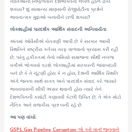
નીતિઓની નિષ્ફળતાને દેશભક્તિના લેબલ હેઠળ ઢાંકી
શકાય? શું સામાન્ય માણસની રોજીરોટીના પ્રશ્નોને
ભાવનાત્મક મુદ્દાઓ બનાવીને ટાળી શકાય?
લોકશાહીમાં પારદર્શક આર્થિક સંવાદની અનિવાર્યતા
અંતમાં ઓવૈસીએ ચેતવણી આપી છે કે સરકાર આખી
સ્થિતિને રાષ્ટ્રીય કર્તવ્ય તરફ વાળવાનો પ્રયાસ કરી રહી
છે, પરંતુ હકીકતમાં તેનો ખમિયો સમાજના સૌથી નબળા
વર્ગોએ ભોગવવો પડશે. લોકશાહીમાં સરકારની જવાબદારી
બને છે કે તે ચૂંટણી હોય કે ન હોય, દેશની આર્થિક સ્થિતિ
અંગે જનતા સાથે સતત અને પારદર્શક સંવાદ કરે. જ્યારે
ભાવવધારાની સીધી અસર થવાની હોય ત્યારે તેને
દેશભક્તિની કસોટી ગણાવવી કેટલી ઉચિત છે, તે એક મોટો
નૈતિક અને રાજકીય પ્રશ્ન બની રહે છે.
આ પણ વાંચો:
GSPL Gas Pipeline Corruption: લો કરો વાત! જનતાને