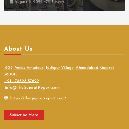
August 6, 2026
7 views
About Us
609, Venus Amadeus, Jodhpur Village, Ahmedabad, Gujarat
380015
+91 - 78628 57629
info@TheGujaratReport.com
https://thegujaratreport.com/
Subscribe Here