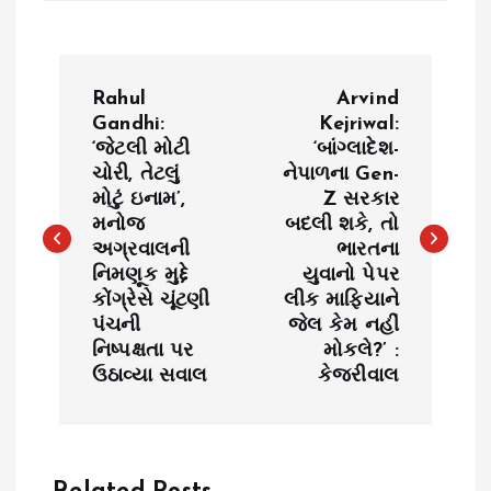
P
Rahul
Arvind
o
Gandhi:
Kejriwal:
‘જેટલી મોટી
‘બાંગ્લાદેશ-
ચોરી, તેટલું
નેપાળના Gen-
s
મોટું ઇનામ’,
Z સરકાર
મનોજ
બદલી શકે, તો
t
અગ્રવાલની
ભારતના
નિમણૂક મુદ્દે
યુવાનો પેપર
n
કોંગ્રેસે ચૂંટણી
લીક માફિયાને
પંચની
જેલ કેમ નહીં
a
નિષ્પક્ષતા પર
મોકલે?’ :
ઉઠાવ્યા સવાલ
કેજરીવાલ
v
i