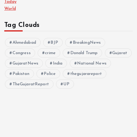
Today
World
Tag Clouds
Ahmedabad
BJP
BreakingNews
Congress
crime
Donald Trump
Gujarat
GujaratNews
India
National News
Pakistan
Police
thegujarareport
TheGujaratReport
UP