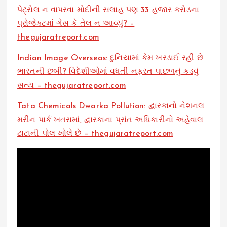
પેટ્રોલ ન વાપરવા મોદીની સલાહ પણ 33 હજાર કરોડના
પ્રોજેક્ટમાં ગેસ કે તેલ ન આવ્યું? –
thegujaratreport.com
Indian Image Overseas: દુનિયામાં કેમ ખરડાઈ રહી છે
ભારતની છબી? વિદેશીઓમાં વધતી નફરત પાછળનું કડવું
સત્ય – thegujaratreport.com
Tata Chemicals Dwarka Pollution: દ્વારકાનો નેશનલ
મરીન પાર્ક ખતરામાં, દ્વારકાના પ્રાંત અધિકારીનો અહેવાલ
ટાટાની પોલ ખોલે છે – thegujaratreport.com