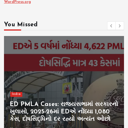
WordPress.org
You Missed
India
ED PMLA Cases: રાજ્યસભામાં સરકારનો
ખુલાસો, 2025-26માં EDએ નોંધ્યા 1,080
કેસ, દોષસિદ્ધિનો દર રહ્યો અત્યંત ઓછો