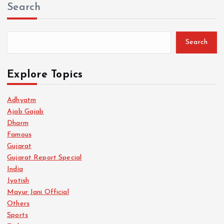
Search
Search
Explore Topics
Adhyatm
Ajab Gajab
Dharm
Famous
Gujarat
Gujarat Report Special
India
Jyotish
Mayur Jani Official
Others
Sports