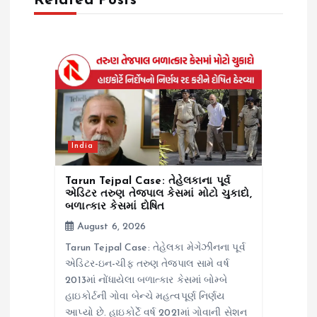
Related Posts
g
a
t
i
o
India
n
Tarun Tejpal Case: તેહેલકાના પૂર્વ
એડિટર તરુણ તેજપાલ કેસમાં મોટો ચુકાદો,
બળાત્કાર કેસમાં દોષિત
August 6, 2026
Tarun Tejpal Case: તેહેલકા મેગેઝીનના પૂર્વ
એડિટર-ઇન-ચીફ તરુણ તેજપાલ સામે વર્ષ
2013માં નોંધાયેલા બળાત્કાર કેસમાં બોમ્બે
હાઇકોર્ટની ગોવા બેન્ચે મહત્વપૂર્ણ નિર્ણય
આપ્યો છે. હાઇકોર્ટે વર્ષ 2021માં ગોવાની સેશન