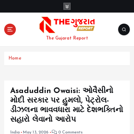
S
k
i
p
t
o
The Gujarat Report
c
o
n
Home
t
e
n
t
Asaduddin Owaisi: ઓવૈસીનો
મોદી સરકાર પર હુમલો, પેટ્રોલ-
ડીઝલના ભાવવધારા માટે દેશભક્તિનો
સહારો લેવાનો આરોપ
India
May 13, 2026
0 Comments