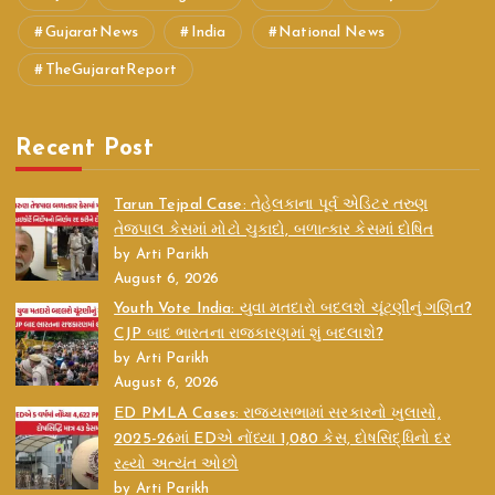
GujaratNews
India
National News
TheGujaratReport
Recent Post
Tarun Tejpal Case: તેહેલકાના પૂર્વ એડિટર તરુણ
તેજપાલ કેસમાં મોટો ચુકાદો, બળાત્કાર કેસમાં દોષિત
by Arti Parikh
August 6, 2026
Youth Vote India: યુવા મતદારો બદલશે ચૂંટણીનું ગણિત?
CJP બાદ ભારતના રાજકારણમાં શું બદલાશે?
by Arti Parikh
August 6, 2026
ED PMLA Cases: રાજ્યસભામાં સરકારનો ખુલાસો,
2025-26માં EDએ નોંધ્યા 1,080 કેસ, દોષસિદ્ધિનો દર
રહ્યો અત્યંત ઓછો
by Arti Parikh