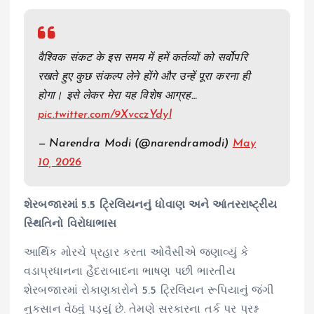
वैश्विक संकट के इस समय में हमें कर्तव्यों को सर्वोपरि
रखते हुए कुछ संकल्प लेने होंगे और उन्हें पूरा करना ही
होगा। इसे लेकर मेरा यह विशेष आग्रह…
pic.twitter.com/9XvcczYdyl
— Narendra Modi (@narendramodi)
May
10, 2026
શેરબજારમાં 5.5 ટ્રિલિયનનું ધોવાણ અને આંતરરાષ્ટ્રીય
સ્થિતિનો વિરોધાભાસ
આર્થિક મોરચે પ્રહાર કરતા ઓવૈસીએ જણાવ્યું કે
વડાપ્રધાનના હૈદરાબાદના ભાષણ પછી ભારતીય
શેરબજારમાં રોકાણકારોને 5.5 ટ્રિલિયન રૂપિયાનું જંગી
નુકસાન વેઠવું પડ્યું છે. તેમણે સરકારના તર્ક પર પ્રશ્ન