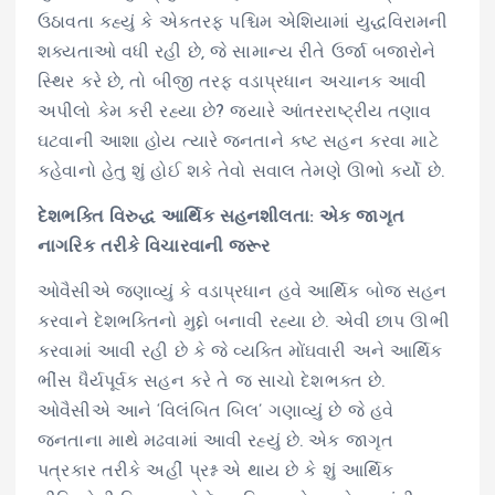
ઉઠાવતા કહ્યું કે એકતરફ પશ્ચિમ એશિયામાં યુદ્ધવિરામની
શક્યતાઓ વધી રહી છે, જે સામાન્ય રીતે ઉર્જા બજારોને
સ્થિર કરે છે, તો બીજી તરફ વડાપ્રધાન અચાનક આવી
અપીલો કેમ કરી રહ્યા છે? જ્યારે આંતરરાષ્ટ્રીય તણાવ
ઘટવાની આશા હોય ત્યારે જનતાને કષ્ટ સહન કરવા માટે
કહેવાનો હેતુ શું હોઈ શકે તેવો સવાલ તેમણે ઊભો કર્યો છે.
દેશભક્તિ વિરુદ્ધ આર્થિક સહનશીલતા: એક જાગૃત
નાગરિક તરીકે વિચારવાની જરૂર
ઓવૈસીએ જણાવ્યું કે વડાપ્રધાન હવે આર્થિક બોજ સહન
કરવાને દેશભક્તિનો મુદ્દો બનાવી રહ્યા છે. એવી છાપ ઊભી
કરવામાં આવી રહી છે કે જે વ્યક્તિ મોંઘવારી અને આર્થિક
ભીંસ ધૈર્યપૂર્વક સહન કરે તે જ સાચો દેશભક્ત છે.
ઓવૈસીએ આને ‘વિલંબિત બિલ’ ગણાવ્યું છે જે હવે
જનતાના માથે મઢવામાં આવી રહ્યું છે. એક જાગૃત
પત્રકાર તરીકે અહીં પ્રશ્ન એ થાય છે કે શું આર્થિક