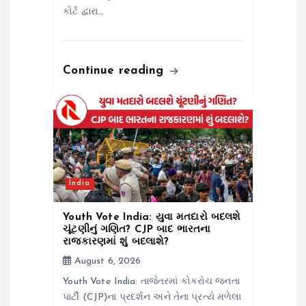
કોર્ટ દ્વારા…
Continue reading
India
Youth Vote India: યુવા મતદારો બદલશે
ચૂંટણીનું ગણિત? CJP બાદ ભારતના
રાજકારણમાં શું બદલાશે?
August 6, 2026
Youth Vote India: તાજેતરમાં કોકરોચ જનતા
પાર્ટી (CJP)ના પ્રદર્શન અને તેના પ્રત્યે મળેલા