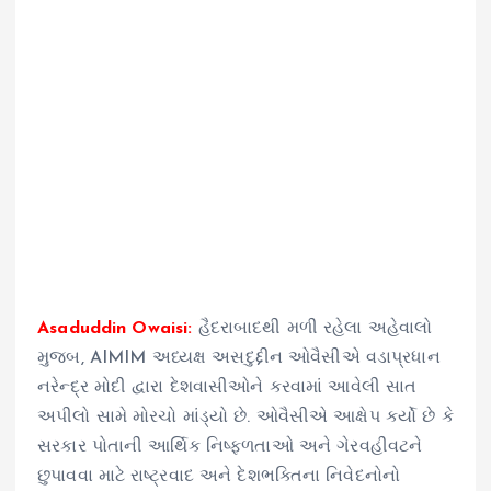
Asaduddin Owaisi:
હૈદરાબાદથી મળી રહેલા અહેવાલો
મુજબ, AIMIM અધ્યક્ષ અસદુદ્દીન ઓવૈસીએ વડાપ્રધાન
નરેન્દ્ર મોદી દ્વારા દેશવાસીઓને કરવામાં આવેલી સાત
અપીલો સામે મોરચો માંડ્યો છે. ઓવૈસીએ આક્ષેપ કર્યો છે કે
સરકાર પોતાની આર્થિક નિષ્ફળતાઓ અને ગેરવહીવટને
છુપાવવા માટે રાષ્ટ્રવાદ અને દેશભક્તિના નિવેદનોનો