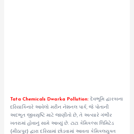
Tata Chemicals Dwarka Pollution:
દેવભૂમિ દ્વારકાના
દરિયાકિનારે આવેલો મરીન નેશનલ પાર્ક, જે પોતાની
અદભૂત જીવસૃષ્ટિ માટે જાણીતો છે, તે અત્યારે ગંભીર
ખતરામાં હોવાનું સામે આવ્યું છે. ટાટા કેમિકલ્સ લિમિટેડ
(મીઠાપુર) દ્વારા દરિયામાં છોડવામાં આવતા કેમિકલયુક્ત