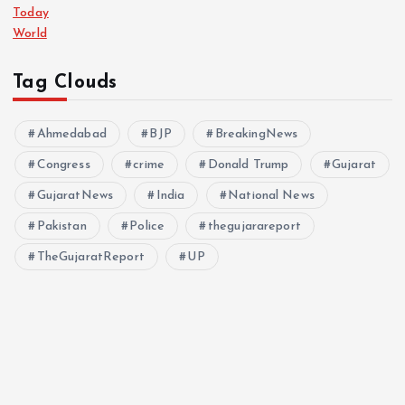
Today
World
Tag Clouds
Ahmedabad
BJP
BreakingNews
Congress
crime
Donald Trump
Gujarat
GujaratNews
India
National News
Pakistan
Police
thegujarareport
TheGujaratReport
UP