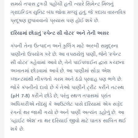
સમયે તપાસ ટુકડી પહોંચી હતી ત્યારે સિમેન્ટ મિલનું
ગ્રાઇન્ડિંગ યુનિટ બંધ જોવા મળ્યું હતું, જે કદાચ વાસ્તવિક
પ્રદૂષણ છુપાવવાનો પ્રયાસ પણ હોઈ શકે છે.
દરિયામાં છોડાતું ‘સ્પેન્ટ સી વોટર’ અને તેની અસર
કંપની તેના ઉત્પાદન અને કુલિંગ માટે અરબી સમુદ્રના
પાણીનો ઉપયોગ કરે છે. આ વપરાયેલું પાણી, જેને ‘સ્પેન્ટ
સી વોટર’ કહેવામાં આવે છે, તેને પાઈપલાઈન દ્વારા કચ્છના
અખાતમાં છોડવામાં આવે છે. આ પાણીમાં સોડા એશ
પ્લાન્ટમાંથી નીકળતો ગરમ અને ઠંડો પ્રવાહ પણ ભળે છે.
જોકે કંપનીનો દાવો છે કે તેઓ પાણીને ટ્રીટ કરીને તટસ્થ
(pH 7-8) કરીને છોડે છે, પરંતુ સ્થળ તપાસમાં પ્રાંત
અધિકારીએ નોંધ્યું કે આઉટલેટ પાસે દરિયામાં એક સફેદ
રંગનો થર જામી ગયો છે અને પાણી અત્યંત ડહોળું છે. આ
‘વ્હાઈટ એશ’ ના થર દરિયાઈ જીવો માટે ઘાતક સાબિત થઈ
શકે છે.