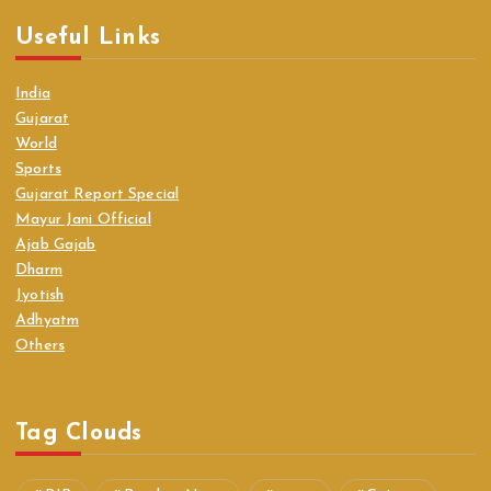
Useful Links
India
Gujarat
World
Sports
Gujarat Report Special
Mayur Jani Official
Ajab Gajab
Dharm
Jyotish
Adhyatm
Others
Tag Clouds