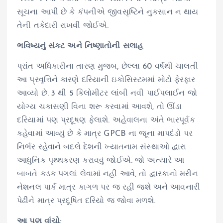
સૂચના આપી છે કે કંપનીએ જીવસૃષ્ટિને નુકસાન ન થાય
તેની તકેદારી રાખવી જોઈએ.
ભવિષ્યનું સંકટ અને નિષ્ણાતોની સલાહ
પ્રાંત અધિકારીના તારણ મુજબ, છેલ્લા 60 વર્ષથી ચાલતી
આ પ્રવૃત્તિને કારણે દરિયાની ઇકોસિસ્ટમમાં મોટો ફેરફાર
આવ્યો છે. 3 થી 5 કિલોમીટર લાંબી નવી પાઈપલાઈન જો
યોગ્ય ચકાસણી વિના શરૂ કરવામાં આવશે, તો ઊંડા
દરિયામાં પણ પ્રદૂષણ ફેલાશે. અહેવાલના અંતે ભારપૂર્વક
કહેવામાં આવ્યું છે કે માત્ર GPCB ના જૂના માપદંડો પર
નિર્ભર રહેવાને બદલે દેશની ખ્યાતનામ સંસ્થાઓ દ્વારા
આધુનિક પૃથ્થકરણ કરાવવું જોઈએ. જો અત્યારે આ
બાબતે કડક પગલાં લેવામાં નહીં આવે, તો દ્વારકાનો મરીન
નેશનલ પાર્ક માત્ર કાગળ પર જ રહી જશે અને આવનારી
પેઢીને માત્ર પ્રદૂષિત દરિયો જ જોવા મળશે.
આ પણ વાંચો: