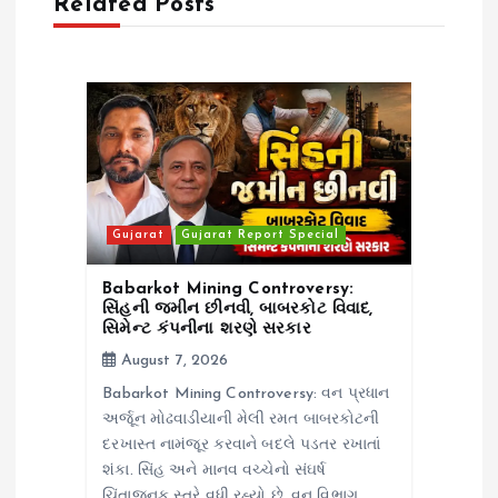
Related Posts
g
a
t
i
o
Gujarat
Gujarat Report Special
n
Babarkot Mining Controversy:
સિંહની જમીન છીનવી, બાબરકોટ વિવાદ,
સિમેન્ટ કંપનીના શરણે સરકાર
August 7, 2026
Babarkot Mining Controversy: વન પ્રધાન
અર્જૂન મોઢવાડીયાની મેલી રમત બાબરકોટની
દરખાસ્ત નામંજૂર કરવાને બદલે પડતર રખાતાં
શંકા. સિંહ અને માનવ વચ્ચેનો સંઘર્ષ
ચિંતાજનક સ્તરે વધી રહ્યો છે. વન વિભાગ