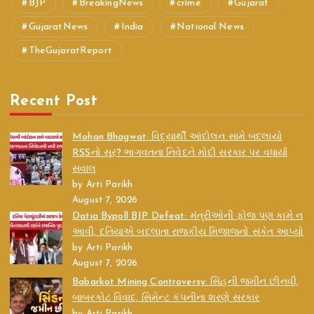
BJP
BreakingNews
crime
Gujarat
GujaratNews
India
National News
TheGujaratReport
Recent Post
Mohan Bhagwat: વિદ્યાર્થી આંદોલન સામે બદલાયો
RSSનો સૂર? ભાગવતના નિવેદને મોદી સરકાર પર વધાર્યા
સવાલ
by Arti Parikh
August 7, 2026
Datia Bypoll BJP Defeat: મંત્રીઓની ફોજ પણ કામે ન
આવી, દતિયાએ બદલાતા રાજકીય મિજાજનો સંકેત આપ્યો
by Arti Parikh
August 7, 2026
Babarkot Mining Controversy: સિંહની જમીન છીનવી,
બાબરકોટ વિવાદ, સિમેન્ટ કંપનીના શરણે સરકાર
by Arti Parikh