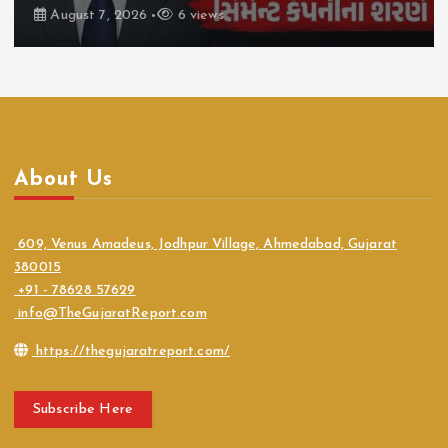
August 7, 2026
6 views
About Us
609, Venus Amadeus, Jodhpur Village, Ahmedabad, Gujarat
380015
+91 - 78628 57629
info@TheGujaratReport.com
https://thegujaratreport.com/
Subscribe Here