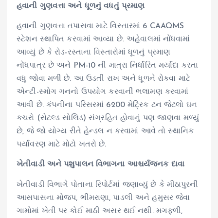
હવાની ગુણવત્તા અને ધૂળનું વધતું પ્રમાણ
હવાની ગુણવત્તા તપાસવા માટે વિસ્તારમાં 6 CAAQMS
સ્ટેશન સ્થાપિત કરવામાં આવ્યા છે. અહેવાલમાં નોંધવામાં
આવ્યું છે કે રોડ-રસ્તાના વિસ્તારોમાં ધૂળનું પ્રમાણ
નોંધપાત્ર છે અને PM-10 ની માત્રા નિર્ધારિત મર્યાદા કરતા
વધુ જોવા મળી છે. આ ઉડતી રાખ અને ધૂળને રોકવા માટે
એન્ટી-સ્મોગ ગનનો ઉપયોગ કરવાની ભલામણ કરવામાં
આવી છે. કંપનીના પરિસરમાં 6200 મેટ્રિક ટન જેટલો ઘન
કચરો (સેટલ્ડ સોલિડ) સંગ્રહિત હોવાનું પણ જાણવા મળ્યું
છે, જે જો યોગ્ય રીતે હેન્ડલ ન કરવામાં આવે તો સ્થાનિક
પર્યાવરણ માટે મોટો ખતરો છે.
ખેતીવાડી અને પશુપાલન વિભાગના આશ્ચર્યજનક દાવા
ખેતીવાડી વિભાગે પોતાના રિપોર્ટમાં જણાવ્યું છે કે મીઠાપુરની
આસપાસના મોજપ, ભીમરાણા, પાડલી અને હમુસર જેવા
ગામોમાં ખેતી પર કોઈ માઠી અસર થઈ નથી. મગફળી,