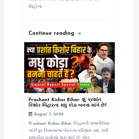
સિંહોનાં…
Continue reading
Gujarat Report Special
India
Prashant Kishor Bihar: શું પ્રશાંત
કિશોર બિહારના મધુ કોડા બનવા માંગે છે?
August 7, 2026
Prashant Kishor Bihar: બિહારની રાજનીતિમાં
બાંકીપુર વિધાનસભા બેઠકના પરિણામ બાદ નવી
રાજકીય ચર્ચાઓ શરૂ થઈ છે. એક