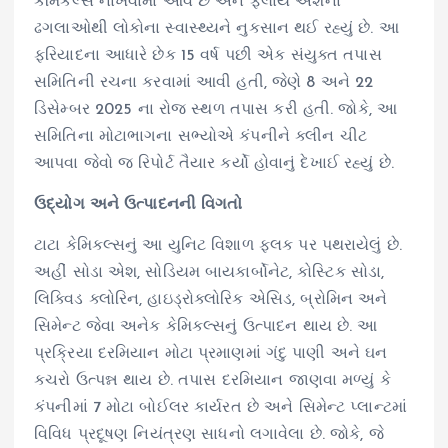
કેમિકલ્સ નાખવામાં આવે છે અને ફ્લાય એશના
ઢગલાઓથી લોકોના સ્વાસ્થ્યને નુકસાન થઈ રહ્યું છે. આ
ફરિયાદના આધારે છેક 15 વર્ષ પછી એક સંયુક્ત તપાસ
સમિતિની રચના કરવામાં આવી હતી, જેણે 8 અને 22
ડિસેમ્બર 2025 ના રોજ સ્થળ તપાસ કરી હતી. જોકે, આ
સમિતિના મોટાભાગના સભ્યોએ કંપનીને ક્લીન ચીટ
આપવા જેવો જ રિપોર્ટ તૈયાર કર્યો હોવાનું દેખાઈ રહ્યું છે.
ઉદ્યોગ અને ઉત્પાદનની વિગતો
ટાટા કેમિકલ્સનું આ યુનિટ વિશાળ ફલક પર પથરાયેલું છે.
અહીં સોડા એશ, સોડિયમ બાયકાર્બોનેટ, કોસ્ટિક સોડા,
લિક્વિડ ક્લોરિન, હાઇડ્રોક્લોરિક એસિડ, બ્રોમિન અને
સિમેન્ટ જેવા અનેક કેમિકલ્સનું ઉત્પાદન થાય છે. આ
પ્રક્રિયા દરમિયાન મોટા પ્રમાણમાં ગંદુ પાણી અને ઘન
કચરો ઉત્પન્ન થાય છે. તપાસ દરમિયાન જાણવા મળ્યું કે
કંપનીમાં 7 મોટા બોઈલર કાર્યરત છે અને સિમેન્ટ પ્લાન્ટમાં
વિવિધ પ્રદૂષણ નિયંત્રણ સાધનો લગાવેલા છે. જોકે, જે