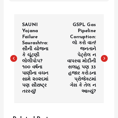
P
SAUNI
GSPL Gas
o
Yojana
Pipeline
Failure
Corruption:
Saurashtra:
લો કરો વાત!
s
સૌની યોજના
જનતાને
કે ચૂંટણી
પેટ્રોલ ન
t
લોલીપોપ?
વાપરવા મોદીની
૧૦૦ વર્ષના
સલાહ પણ 33
n
પાણીના વચન
હજાર કરોડના
સામે ૨૦૨૬માં
પ્રોજેક્ટમાં
a
પણ સૌરાષ્ટ્ર
ગેસ કે તેલ ન
તરસ્યું!
આવ્યું?
v
i