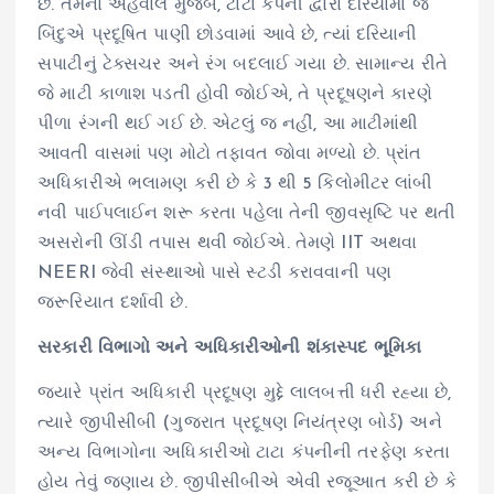
છે. તેમના અહેવાલ મુજબ, ટાટા કંપની દ્વારા દરિયામાં જે
બિંદુએ પ્રદૂષિત પાણી છોડવામાં આવે છે, ત્યાં દરિયાની
સપાટીનું ટેક્સચર અને રંગ બદલાઈ ગયા છે. સામાન્ય રીતે
જે માટી કાળાશ પડતી હોવી જોઈએ, તે પ્રદૂષણને કારણે
પીળા રંગની થઈ ગઈ છે. એટલું જ નહીં, આ માટીમાંથી
આવતી વાસમાં પણ મોટો તફાવત જોવા મળ્યો છે. પ્રાંત
અધિકારીએ ભલામણ કરી છે કે 3 થી 5 કિલોમીટર લાંબી
નવી પાઈપલાઈન શરૂ કરતા પહેલા તેની જીવસૃષ્ટિ પર થતી
અસરોની ઊંડી તપાસ થવી જોઈએ. તેમણે IIT અથવા
NEERI જેવી સંસ્થાઓ પાસે સ્ટડી કરાવવાની પણ
જરૂરિયાત દર્શાવી છે.
સરકારી વિભાગો અને અધિકારીઓની શંકાસ્પદ ભૂમિકા
જ્યારે પ્રાંત અધિકારી પ્રદૂષણ મુદ્દે લાલબત્તી ધરી રહ્યા છે,
ત્યારે જીપીસીબી (ગુજરાત પ્રદૂષણ નિયંત્રણ બોર્ડ) અને
અન્ય વિભાગોના અધિકારીઓ ટાટા કંપનીની તરફેણ કરતા
હોય તેવું જણાય છે. જીપીસીબીએ એવી રજૂઆત કરી છે કે