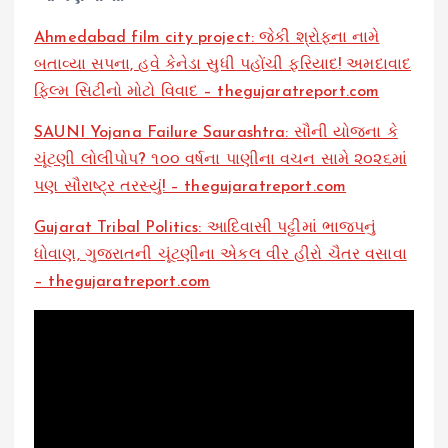
Ahmedabad film city project: જેકી શ્રોફના નામે
બતાવ્યા સપના, હવે કેનેડા સુધી પહોંચી ફરિયાદ! અમદાવાદ
ફિલ્મ સિટીનો મોટો વિવાદ – thegujaratreport.com
SAUNI Yojana Failure Saurashtra: સૌની યોજના કે
ચૂંટણી લોલીપોપ? ૧૦૦ વર્ષના પાણીના વચન સામે ૨૦૨૬માં
પણ સૌરાષ્ટ્ર તરસ્યું! – thegujaratreport.com
Gujarat Tribal Politics: આદિવાસી પટ્ટીમાં ભાજપનું
ધોવાણ, ગુજરાતની ચૂંટણીના એકલ વીર હીરો ચૈતર વસાવા
– thegujaratreport.com