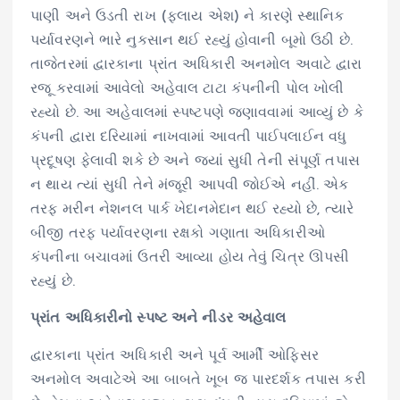
પાણી અને ઉડતી રાખ (ફ્લાય એશ) ને કારણે સ્થાનિક
પર્યાવરણને ભારે નુકસાન થઈ રહ્યું હોવાની બૂમો ઉઠી છે.
તાજેતરમાં દ્વારકાના પ્રાંત અધિકારી અનમોલ અવાટે દ્વારા
રજૂ કરવામાં આવેલો અહેવાલ ટાટા કંપનીની પોલ ખોલી
રહ્યો છે. આ અહેવાલમાં સ્પષ્ટપણે જણાવવામાં આવ્યું છે કે
કંપની દ્વારા દરિયામાં નાખવામાં આવતી પાઈપલાઈન વધુ
પ્રદૂષણ ફેલાવી શકે છે અને જ્યાં સુધી તેની સંપૂર્ણ તપાસ
ન થાય ત્યાં સુધી તેને મંજૂરી આપવી જોઈએ નહીં. એક
તરફ મરીન નેશનલ પાર્ક ખેદાનમેદાન થઈ રહ્યો છે, ત્યારે
બીજી તરફ પર્યાવરણના રક્ષકો ગણાતા અધિકારીઓ
કંપનીના બચાવમાં ઉતરી આવ્યા હોય તેવું ચિત્ર ઊપસી
રહ્યું છે.
પ્રાંત અધિકારીનો સ્પષ્ટ અને નીડર અહેવાલ
દ્વારકાના પ્રાંત અધિકારી અને પૂર્વ આર્મી ઓફિસર
અનમોલ અવાટેએ આ બાબતે ખૂબ જ પારદર્શક તપાસ કરી