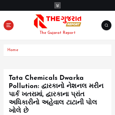
S
k
i
p
t
o
The Gujarat Report
c
o
n
Home
t
e
n
t
Tata Chemicals Dwarka
Pollution: દ્વારકાનો નેશનલ મરીન
પાર્ક ખતરામાં, દ્વારકાના પ્રાંત
અધિકારીનો અહેવાલ ટાટાની પોલ
ખોલે છે