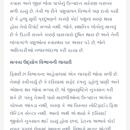
કપાસ અને જીરું જેવા પાકોનું ઉત્પાદન સરેરાશ બરાબર
મળી રહ્યું છે. તેવી જ રીતે પશુપાલન વિભાગે પણ દાવો કર્યો
છે કે હજુ સુધી પ્રદૂષણને કારણે કોઈ પશુના મરણ થયા
હોય તેવો રિપોર્ટ મળ્યો નથી. જોકે, સ્થાનિક લોકોનું માનવું
છે કે ઉડતી રાખને કારણે ઘાસચારો દૂષિત થાય છે અને તેની
લાંબાગાળે પશુઓના સ્વાસ્થ્ય પર અસર પડે છે, જેને
અધિકારીઓ નજરઅંદાજ કરી રહ્યા છે.
મત્સ્ય ઉદ્યોગ વિભાગની લાચારી
ફિશરીઝ વિભાગના અહેવાલમાં એક લાચારી જોવા મળી છે.
તેમણે સ્વીકાર્યું છે કે દરિયામાં સફેદ રંગનું ડહોળું પાણી અને
એશના થર જોવા મળ્યા છે, જે જીવસૃષ્ટિને નુકસાન કરી
શકે છે. પરંતુ તેમની પાસે માછલીઓના ઉત્પાદન અંગેના
ચોક્કસ આંકડા નથી, કારણ કે આ વિસ્તાર નોટિફાઈડ ફિશ
લેન્ડિંગ સેન્ટર નથી. આનો અર્થ એ થયો કે દરિયાઈ
જીવોને નુકસાન થઈ રહ્યું હોવા છતાં, ડેટાના અભાવે કોઈ
નક્કર પગલાં લેવામાં આવતા નથી. વિભાગે માત્ર એટલી