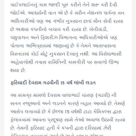
પાઈપલાઈનનું કામ જલ્દી પૂરું કરીને તેને શરૂ કરી દેવી
જોઈએ. આશ્ચર્યની વાત એ છે કે મરીન નેશનલ પાર્કના વન
અધિકારીઓ પણ આ ગંભીર નુકસાન છતાં મૌન સેવી રહ્યા
છે અથવા કંપનીનો બચાવ કરી રહ્યા છે. ખેતીવાડી,
પશુપાલન અને ફિશરીઝ વિભાગના અધિકારીઓએ પણ
પોતાના અભિપ્રાયમાં જણાવ્યું છે કે તેમને આસપાસના
વિસ્તારમાં કોઈ મોટું નુકસાન દેખાતું નથી. આ વિરોધાભાસી
અહેવાલોથી તપાસ સમિતિની કામગીરી પર સવાલો ઊભા
થયા છે.
ફરિયાદી દેવરામ ગઢવીની 15 વર્ષ લાંબી લડત
આ સમગ્ર મામલો દેવરામ વાલાભાઈ ચારણ (ગઢવી) ની
સતત રજૂઆતો અને લડતને કારણે બહાર આવ્યો છે. તેમણે
આરોપ લગાવ્યો છે કે છેલ્લા 15 વર્ષથી ટાટા કેમિકલ્સ દ્વારા
ફેલાવવામાં આવતા પ્રદૂષણ સામે તેઓ અવાજ ઉઠાવી રહ્યા
છે. તેમની ફરિયાદ હતી કે કંપની દ્વારા દરિયામાં ઝેરી