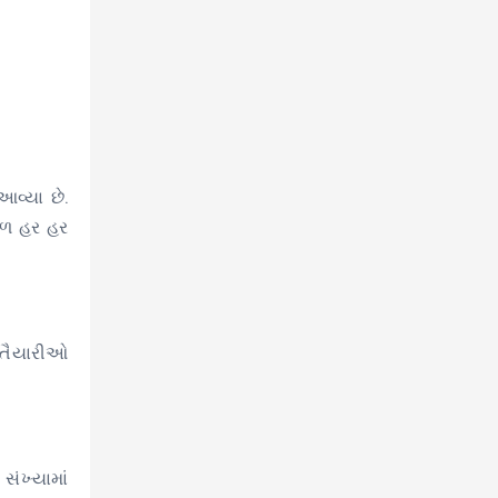
વ્યા છે.
થળ હર હર
ી તૈયારીઓ
સંખ્યામાં