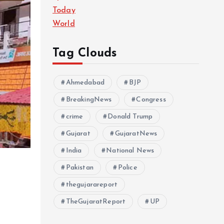
Today
World
Tag Clouds
Ahmedabad
BJP
BreakingNews
Congress
crime
Donald Trump
Gujarat
GujaratNews
India
National News
Pakistan
Police
thegujarareport
TheGujaratReport
UP