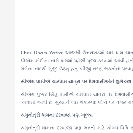
Char Dham Yatra: આજથી ઉત્તરાખંડમાં ચાર ધામ યાત્રા
પીએમ મોદીના નામે ધામમાં પહેલી પૂજા કરવામાં આવી હ
ગંગેના નાદથી ગુંજી ઉઠ્યું હતુ. બીજી તરફ, ભક્તોનો પ્રવા
સીએમ ધામીએ ચારધામ યાત્રા પર દેશવાસીઓને શુભેચ્છા 
સીએમ પુષ્કર સિંહ ધામીએ ચારધામ યાત્રા પર દેશવાસીઓન
કરવામાં આવી છે. સુરક્ષાને લઈ શંકાસ્પદ લોકો પર નજર 
યમુનોત્રી ધામના દરવાજા પણ ખૂલ્યા
યમુનોત્રી ધામના દરવાજા પણ ભક્તો માટે યોગ્ય વિધિ સા