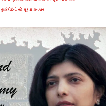
ઈકોર્ટનો સ્ટે મૂકવા ઇનકાર