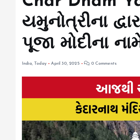
Char Dham Yatr
યમુનોત્રીના દ્વ
પૂજા મોદીના નામ
India
,
Today
April 30, 2025
0 Comments