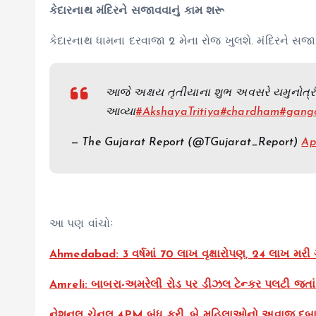
કેદારનાથ મંદિરને સજાવવાનું કામ શરૂ
કેદારનાથ ધામના દરવાજા 2 મેના રોજ ખુલશે. મંદિરને સજાવવા
આજે અક્ષય તૃતીયાના શુભ અવસરે યમુનોત્રી ધા
આવ્યા
#AkshayaTritiya
#chardham
#gang
— The Gujarat Report (@TGujarat_Report)
Ap
આ પણ વાંચોઃ
Ahmedabad: 3 વર્ષમાં 70 લાખ વૃક્ષારોપણ, 24 લાખ મરી ગયા
Amreli: બાબરા-અમરેલી રોડ પર ડીઝલ ટેન્કર પલટી જતાં બ
નેશનલ ચેનલ 4PM બંધ કરી, બે મહિલાઓનો અવાજ દબાવવા