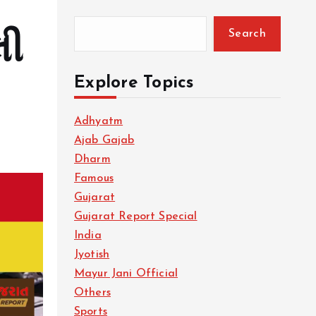
Search
લી
Explore Topics
Adhyatm
Ajab Gajab
Dharm
Famous
Gujarat
Gujarat Report Special
India
Jyotish
Mayur Jani Official
Others
Sports