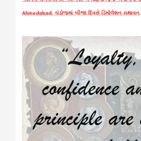
Ahmedabad: ચંડોળામાં બીજા દિવસે ડિમોલેશન યથાવત, હા