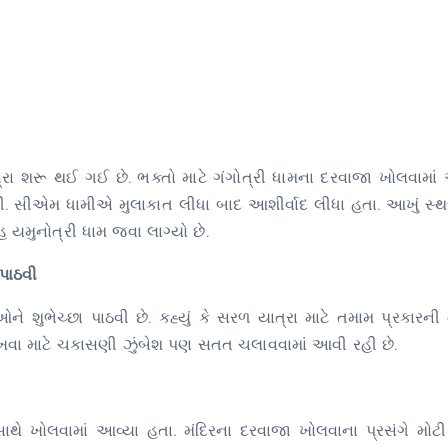
 શરૂ થઈ ગઈ છે. ભક્તો માટે ગંગોત્રી ધામના દરવાજા ખોલવામાં આ
તી. સીએમ ધામીએ મુલાકાત લીધા બાદ આશીર્વાદ લીધા હતા. આખું સ્
હ યમુનોત્રી ધામ જવા લાગ્યો છે.
પાઠવી
ે શુભેચ્છા પાઠવી છે. કહ્યું કે સરળ યાત્રા માટે તમામ પ્રકારન
રાખવા માટે ચકાસણી ઝુંબેશ પણ સતત ચલાવવામાં આવી રહી છે.
થે ખોલવામાં આવ્યા હતા. મંદિરના દરવાજા ખોલવાના પ્રસંગે મોટી 