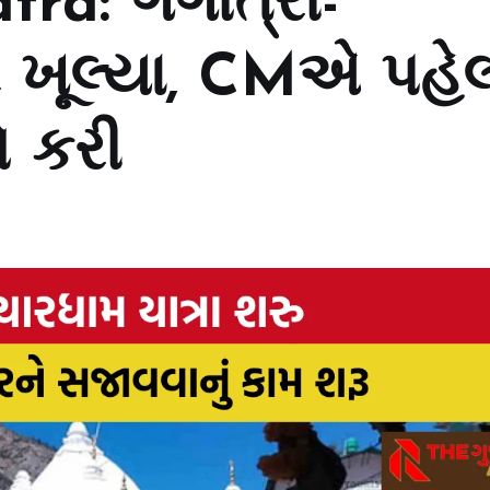
a: ગંગોત્રી-
ાર ખૂલ્યા, CMએ પહે
ે કરી