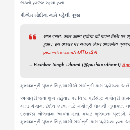
ભક્તો હાજર રહ્યા હતા.
પીએમ મોદીના નામે પહેલી પૂજા
आज प्रातः काल अक्षय तृतीया की पावन तिथि पर श्री 
हुआ। इस अवसर पर संकल्प लेकर आदरणीय प्रधानमं
pic.twitter.com/n0lT1xc29l
— Pushkar Singh Dhami (@pushkardhami)
Apr
મુખ્યમંત્રી પુષ્કર સિંહ ધામીએ ગંગોત્રી ધામ પહોંચ્યા 
અખાત્રીજના શુભ તહેવાર પર વિશ્વ પ્રસિદ્ધ ગંગોત્રી ધ
માતા ગંગાના દર્શન કરવા માટે ગંગોત્રી ધામની મુલાકાત લઈશ
દરવાજા ખોલવામાં આવ્યા હતા. કપાટ ખુલવાના પ્રસંગે, સમ
મુખ્યમંત્રી પુષ્કર સિંહ ધામી ગંગોત્રી ધામ પહોંચ્યા હતા અ