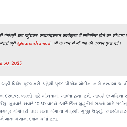
गंगोत्री धाम पहुंचकर कपाटोद्घाटन कार्यक्रम में सम्मिलित होने का सौभाग्य प्
त्री श्री
@narendramodi
जी के नाम से माँ गंगा की प्रथम पूजा की।
il 30, 2025
અને અહીં વિશેષ પૂજા કરી. પહેલી પૂજા પીએમ મોદીના નામે કરવામાં આવ
ામના દરવાજા ભક્તો માટે ખોલવામાં આવ્યા હતા. હવે, આપણે છ મહિના
ું. બુધવારે સવારે 10:30 વાગ્યે અભિજિત મુહૂર્તમાં ભક્તો માટે ગંગોત
ગ્ર ગંગોત્રી ધામ માતા ગંગાના મંત્રથી ગુંજી ઉઠ્યું. કપાસોધઘાટ
ને માતા ગંગાના દર્શન કર્યા હતા.