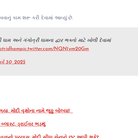
નું કામ શરૂ કરી દેવામાં આવ્યું છે.
મ અને ગંગોત્રી ધામના દ્વાર ભક્તો માટે ખોલી દેવામાં
otridham
pic.twitter.com/NQN1ym20Gm
ril 30, 2025
, મોદી વૃક્ષોના નામે જુઠ્ઠુ બોલ્યા!
્લાસ્ટ, ડ્રાઈવર ભડથું
નો પ્રયાસ, મોદી સીધા સેનાને છૂટ આપી શકે?