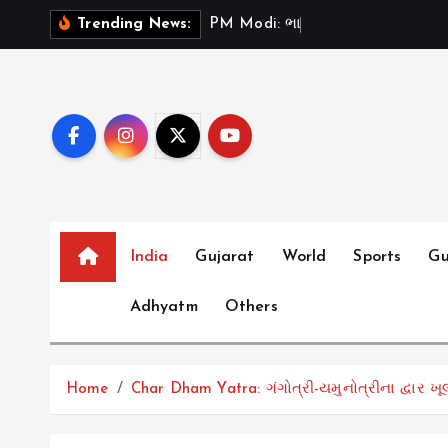
S
P
M
M
o
d
i
:
ભ
ર
ત
મ
ન
ત
Trending News:
k
i
p
t
o
c
o
n
t
India
Gujarat
World
Sports
Gu
e
Adhyatm
Others
n
t
Home
Char Dham Yatra: ગંગોત્રી-યમુનોત્રીના દ્વાર ખ