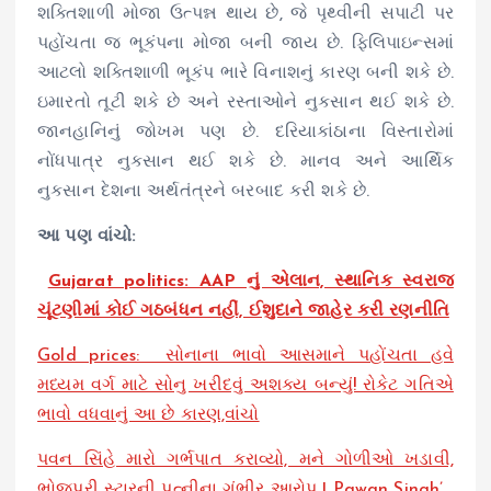
શક્તિશાળી મોજા ઉત્પન્ન થાય છે, જે પૃથ્વીની સપાટી પર
પહોંચતા જ ભૂકંપના મોજા બની જાય છે. ફિલિપાઇન્સમાં
આટલો શક્તિશાળી ભૂકંપ ભારે વિનાશનું કારણ બની શકે છે.
ઇમારતો તૂટી શકે છે અને રસ્તાઓને નુકસાન થઈ શકે છે.
જાનહાનિનું જોખમ પણ છે. દરિયાકાંઠાના વિસ્તારોમાં
નોંધપાત્ર નુકસાન થઈ શકે છે. માનવ અને આર્થિક
નુકસાન દેશના અર્થતંત્રને બરબાદ કરી શકે છે.
આ પણ વાંચો:
Gujarat politics: AAP નું એલાન, સ્થાનિક સ્વરાજ
ચૂંટણીમાં કોઈ ગઠબંધન નહીં, ઈશુદાને જાહેર કરી રણનીતિ
Gold prices: સોનાના ભાવો આસમાને પહોંચતા હવે
મધ્યમ વર્ગ માટે સોનુ ખરીદવું અશક્ય બન્યું! રોકેટ ગતિએ
ભાવો વધવાનું આ છે કારણ,વાંચો
પવન સિંહે મારો ગર્ભપાત કરાવ્યો, મને ગોળીઓ ખડાવી,
ભોજપુરી સ્ટારની પત્નીના ગંભીર આરોપ | Pawan Singh’