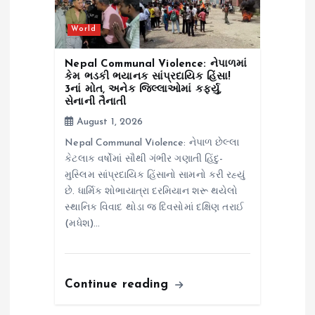
World
Nepal Communal Violence: નેપાળમાં
કેમ ભડકી ભયાનક સાંપ્રદાયિક હિંસા!
3નાં મોત, અનેક જિલ્લાઓમાં કર્ફ્યુ,
સેનાની તૈનાતી
August 1, 2026
Nepal Communal Violence: નેપાળ છેલ્લા
કેટલાક વર્ષોમાં સૌથી ગંભીર ગણાતી હિંદુ-
મુસ્લિમ સાંપ્રદાયિક હિંસાનો સામનો કરી રહ્યું
છે. ધાર્મિક શોભાયાત્રા દરમિયાન શરૂ થયેલો
સ્થાનિક વિવાદ થોડા જ દિવસોમાં દક્ષિણ તરાઈ
(મધેશ)…
Continue reading