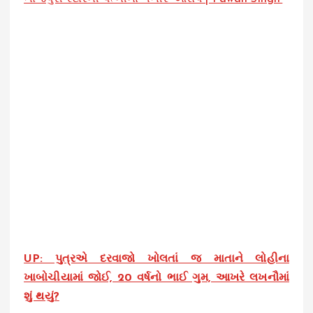
UP: પુત્રએ દરવાજો ખોલતાં જ માતાને લોહીના
ખાબોચીયામાં જોઈ, 20 વર્ષનો ભાઈ ગુમ, આખરે લખનૌમાં
શું થયું?