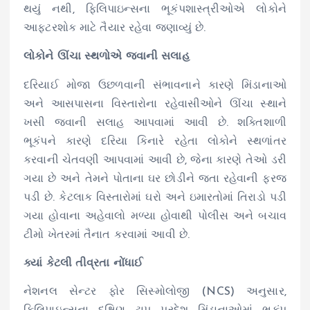
થયું નથી, ફિલિપાઇન્સના ભૂકંપશાસ્ત્રીઓએ લોકોને
આફ્ટરશોક માટે તૈયાર રહેવા જણાવ્યું છે.
લોકોને ઊંચા સ્થળોએ જવાની સલાહ
દરિયાઈ મોજા ઉછળવાની સંભાવનાને કારણે મિંડાનાઓ
અને આસપાસના વિસ્તારોના રહેવાસીઓને ઊંચા સ્થાને
ખસી જવાની સલાહ આપવામાં આવી છે. શક્તિશાળી
ભૂકંપને કારણે દરિયા કિનારે રહેતા લોકોને સ્થળાંતર
કરવાની ચેતવણી આપવામાં આવી છે, જેના કારણે તેઓ ડરી
ગયા છે અને તેમને પોતાના ઘર છોડીને જતા રહેવાની ફરજ
પડી છે. કેટલાક વિસ્તારોમાં ઘરો અને ઇમારતોમાં તિરાડો પડી
ગયા હોવાના અહેવાલો મળ્યા હોવાથી પોલીસ અને બચાવ
ટીમો ખેતરમાં તૈનાત કરવામાં આવી છે.
ક્યાં કેટલી તીવ્રતા નોંધાઈ
નેશનલ સેન્ટર ફોર સિસ્મોલોજી (NCS) અનુસાર,