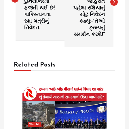
દુનિયાભરમાં
જાહેરાત
t
ફજેતી થઈ છે!
પહેલા રશિયાનું
પાકિસ્તાનના
મોટું નિવેદન
n
રક્ષા મંત્રીનું
કહ્યુ:-“તેઓ
નિવેદન
ટ્રમ્પનું
a
સમર્થન કરશે!”
v
i
Related Posts
g
a
t
i
World