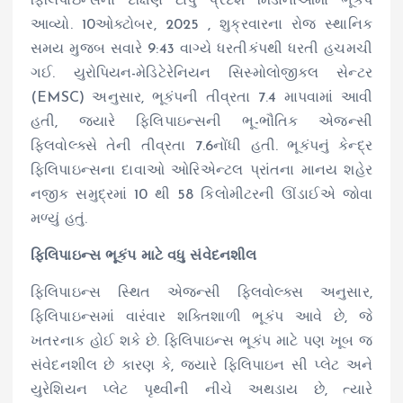
ફિલિપાઇન્સના દક્ષિણ ટાપુ પ્રદેશ મિંડાનાઓમાં ભૂકંપ
આવ્યો. 10ઓક્ટોબર, 2025 , શુક્રવારના રોજ સ્થાનિક
સમય મુજબ સવારે 9:43 વાગ્યે ધરતીકંપથી ધરતી હચમચી
ગઈ. યુરોપિયન-મેડિટેરેનિયન સિસ્મોલોજીકલ સેન્ટર
(EMSC) અનુસાર, ભૂકંપની તીવ્રતા 7.4 માપવામાં આવી
હતી, જ્યારે ફિલિપાઇન્સની ભૂ-ભૌતિક એજન્સી
ફિલવોલ્ક્સે તેની તીવ્રતા 7.6નોંધી હતી. ભૂકંપનું કેન્દ્ર
ફિલિપાઇન્સના દાવાઓ ઓરિએન્ટલ પ્રાંતના માનય શહેર
નજીક સમુદ્રમાં 10 થી 58 કિલોમીટરની ઊંડાઈએ જોવા
મળ્યું હતું.
ફિલિપાઇન્સ ભૂકંપ માટે વધુ સંવેદનશીલ
ફિલિપાઇન્સ સ્થિત એજન્સી ફિલવોલ્ક્સ અનુસાર,
ફિલિપાઇન્સમાં વારંવાર શક્તિશાળી ભૂકંપ આવે છે, જે
ખતરનાક હોઈ શકે છે. ફિલિપાઇન્સ ભૂકંપ માટે પણ ખૂબ જ
સંવેદનશીલ છે કારણ કે, જ્યારે ફિલિપાઇન સી પ્લેટ અને
યુરેશિયન પ્લેટ પૃથ્વીની નીચે અથડાય છે, ત્યારે