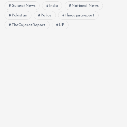
GujaratNews
India
National News
Pakistan
Police
thegujarareport
TheGujaratReport
UP