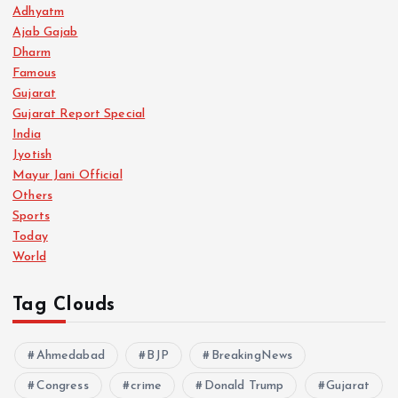
Adhyatm
Ajab Gajab
Dharm
Famous
Gujarat
Gujarat Report Special
India
Jyotish
Mayur Jani Official
Others
Sports
Today
World
Tag Clouds
Ahmedabad
BJP
BreakingNews
Congress
crime
Donald Trump
Gujarat