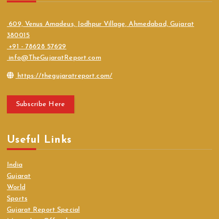
609, Venus Amadeus, Jodhpur Village, Ahmedabad, Gujarat
380015
+91 - 78628 57629
info@TheGujaratReport.com
https://thegujaratreport.com/
Subscribe Here
Useful Links
India
Gujarat
World
Sports
Gujarat Report Special