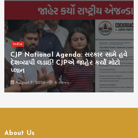
India
CJP National Agenda: સરકાર સામે હવે
દેશવ્યાપી લડાઈ! CJPએ જાહેર કર્યો મોટો
પ્લાન
August 7, 2026
6 views
About Us