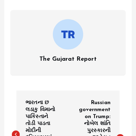
The Gujarat Report
P
ભારતના છ
Russian
o
લડાકુ વિમાનો
government
પાકિસ્તાને
on Trump:
તોડી પાડતા
નોબેલ શાંતિ
s
મોદીની
પુરસ્કારની