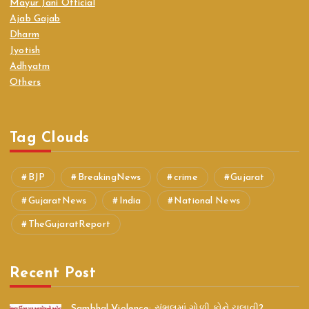
Mayur Jani Official
Ajab Gajab
Dharm
Jyotish
Adhyatm
Others
Tag Clouds
BJP
BreakingNews
crime
Gujarat
GujaratNews
India
National News
TheGujaratReport
Recent Post
Sambhal Violence: સંભલમાં ગોળી કોને ચલાવી?