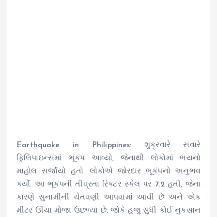
Earthquake in Philippines: શુક્રવારે સવારે
ફિલિપાઇન્સમાં ભૂકંપ આવ્યો, જેનાથી લોકોમાં ભયનો
માહોલ સર્જાયો હતો. લોકોએ જોરદાર ભૂકંપનો અનુભવ
કર્યો. આ ભૂકંપની તીવ્રતા રિક્ટર સ્કેલ પર 7.2 હતી, જેના
કારણે સુનામીની ચેતવણી આપવામાં આવી છે અને એક
મીટર ઊંચા મોજા ઉછળ્યા છે. જોકે હજુ સુધી કોઈ નુકસાન