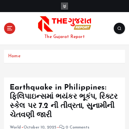
S
k
i
p
t
o
The Gujarat Report
c
o
n
Home
t
e
n
t
Earthquake in Philippines:
ફિલિપાઇન્સમાં ભયંકર ભૂકંપ, રિક્ટર
સ્કેલ પર 7.2 ની તીવ્રતા, સુનામીની
ચેતવણી જારી
World
October 10, 2025
0 Comments