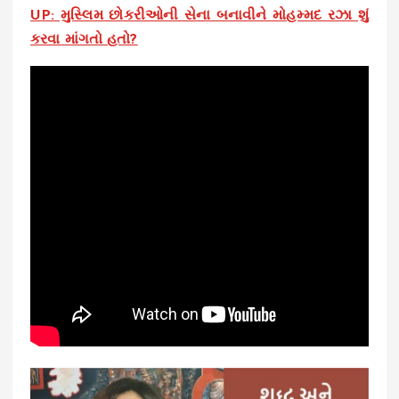
UP: મુસ્લિમ છોકરીઓની સેના બનાવીને મોહમ્મદ રઝા શું
કરવા માંગતો હતો?