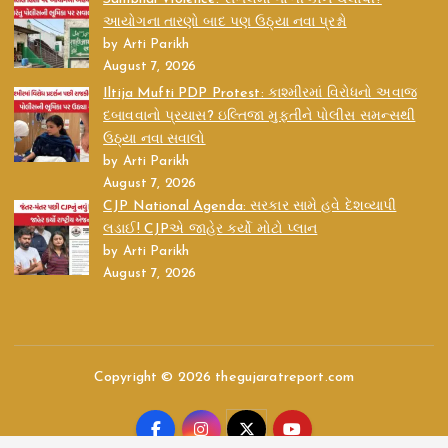
આયોગના તારણો બાદ પણ ઉઠ્યા નવા પ્રશ્નો
by Arti Parikh
August 7, 2026
Iltija Mufti PDP Protest: કાશ્મીરમાં વિરોધનો અવાજ
દબાવવાનો પ્રયાસ? ઇલ્તિજા મુફ્તીને પોલીસ સમન્સથી
ઉઠ્યા નવા સવાલો
by Arti Parikh
August 7, 2026
CJP National Agenda: સરકાર સામે હવે દેશવ્યાપી
લડાઈ! CJPએ જાહેર કર્યો મોટો પ્લાન
by Arti Parikh
August 7, 2026
Copyright © 2026 thegujaratreport.com