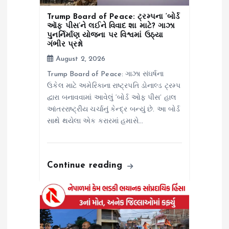
o
Trump Board of Peace: ટ્રમ્પના ‘બોર્ડ
n
ઑફ પીસ’ને લઈને વિવાદ શા માટે? ગાઝા
પુનર્નિર્માણ યોજના પર વિશ્વમાં ઉઠ્યા
ગંભીર પ્રશ્નો
August 2, 2026
Trump Board of Peace: ગાઝા સંઘર્ષના
ઉકેલ માટે અમેરિકાના રાષ્ટ્રપતિ ડોનાલ્ડ ટ્રમ્પ
દ્વારા બનાવવામાં આવેલું ‘બોર્ડ ઓફ પીસ’ હાલ
આંતરરાષ્ટ્રીય ચર્ચાનું કેન્દ્ર બન્યું છે. આ બોર્ડ
સાથે થયેલા એક કરારમાં હમાસે…
Continue reading