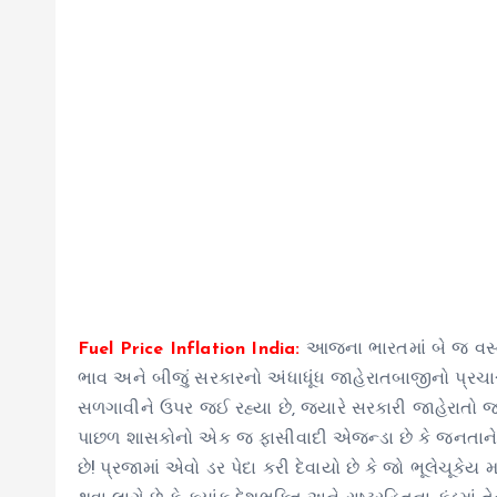
Fuel Price Inflation India:
આજના ભારતમાં બે જ વસ્ત
ભાવ અને બીજું સરકારનો અંધાધૂંધ જાહેરાતબાજીનો પ્રચાર
સળગાવીને ઉપર જઈ રહ્યા છે, જ્યારે સરકારી જાહેરાતો જન
પાછળ શાસકોનો એક જ ફાસીવાદી એજન્ડા છે કે જનતાને એવુ
છે! પ્રજામાં એવો ડર પેદા કરી દેવાયો છે કે જો ભૂલેચૂકે