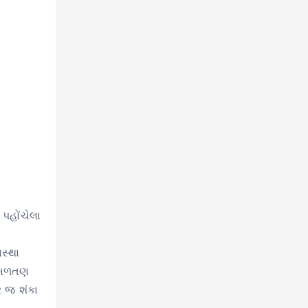
પહોંચેલા
સ્થા
ી બળતણ
ર જ શંકા