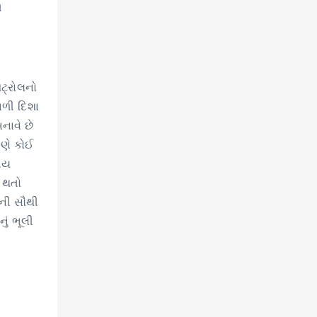
ે
ેટ્રોલનો
બળી દિશા
નાવે છે
ાણે કોઈ
રીય
ત થતો
તની સૌથી
ું ભૂલી