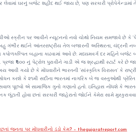
 લેવામાં ઘરનું બજેટ શહીદ થઈ જાય છે, પણ સરકારી પ્રોપેગેન્ડામાં ત
ીવીઓ સ્ક્રીન પર આવીને ન્યૂટનનો નવો ચોથો નિયમ સમજાવે છે કે ‘પ
ાદ બહુ ગંભીર થઈને આંતરરાષ્ટ્રીય તેલ બજારની અસ્થિરતા, ચંદ્રની ન
 કપોળકલ્પિત બહાના કાઢવામાં આવે છે. મધ્યમવર્ગ દર મહિને બજેટ બ
રજા ₹૫૦૦ નું પેટ્રોલ પુરાવીને ગાડી એ જ શ્રદ્ધાથી સ્ટાર્ટ કરે છે જ
 આવી ગયો છે કે મોંઘવારીને ભારતની ‘સાંસ્કૃતિક વિરાસત’ કે રાષ્ટ્
શોધન કરશે કે ૨૧મી સદીના ભારતમાં નાગરિક બે જ વસ્તુઓથી પ્રેરિ
 સવાલ પૂછવો એ સામાજિક ગુનો ગણાતો હતો. ઇતિહાસ નોંધશે કે ભાર
ૂંટાતી હોવા છતાં સરકારી જાહેરાતો જોઈને કેમેરા સામે મુસ્કુરાવવાન
છતાં જનતા પર મોંઘવારીનો ડંડો કેમ? – thegujaratreport.com