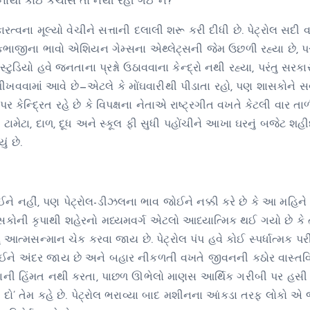
ં તેનાથી કોઈ કચાસ તો નથી રહી ગઈ ને?
્વના મૂલ્યો વેચીને સત્તાની દલાલી શરૂ કરી દીધી છે. પેટ્રોલ સદી 
ાકભાજીના ભાવો એશિયન ગેમ્સના એથ્લેટ્સની જેમ ઉછળી રહ્યા છે, પરં
ટુડિયો હવે જનતાના પ્રશ્નો ઉઠાવવાના કેન્દ્રો નથી રહ્યા, પરંતુ સરક
’ શીખવવામાં આવે છે—એટલે કે મોંઘવારીથી પીડાતા રહો, પણ શાસકોને 
કેન્દ્રિત રહે છે કે વિપક્ષના નેતાએ રાષ્ટ્રગીત વખતે કેટલી વાર તાળ
ટામેટા, દાળ, દૂધ અને સ્કૂલ ફી સુધી પહોંચીને આખા ઘરનું બજેટ શહ
ં છે.
ોઈને નહીં, પણ પેટ્રોલ-ડીઝલના ભાવ જોઈને નક્કી કરે છે કે આ મહિને 
શાસકોની કૃપાથી શહેરનો મધ્યમવર્ગ એટલો આધ્યાત્મિક થઈ ગયો છે કે તે
 આત્મસન્માન ચેક કરવા જાય છે. પેટ્રોલ પંપ હવે કોઈ સ્પર્ધાત્મક પરીક
 લઈને અંદર જાય છે અને બહાર નીકળતી વખતે જીવનની કઠોર વાસ્તવ
વવાની હિંમત નથી કરતા, પાછળ ઊભેલો માણસ આર્થિક ગરીબી પર હસી 
ી દો’ તેમ કહે છે. પેટ્રોલ ભરાવ્યા બાદ મશીનના આંકડા તરફ લોકો એ