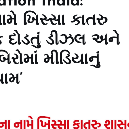
ation India:
નામે ખિસ્સા કાતરુ
 દોડતું ડીઝલ અને
રોમાં મીડિયાનું
યામ’