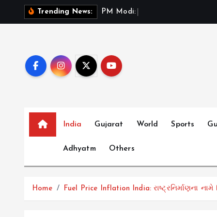
S
P
M
M
o
d
i
:
ભ
ર
ત
મ
Trending News:
k
i
p
t
o
c
o
n
t
India
Gujarat
World
Sports
Gu
e
Adhyatm
Others
n
t
Home
Fuel Price Inflation India: રાષ્ટ્રનિર્માણના ના