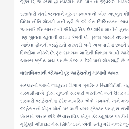
જુએ છે, જે ડરથી હોસ્પિટલમાં દર્દી પોતાનો જીવલેણ મેડિકલ
સત્તાધારી તંત્રે જનતાને મૂરખ બનાવવાનો એક અદ્ભુત કીમિ
વિદેશ નીતિ લોખંડી બની રહી છે. જો ગેસ સિલિન્ડરના ભાવ 
‘આત્મનિર્ભર ભારત’ ની ઐતિહાસિક ઉપલબ્ધિ માનીને હરખા
પણ જીવતા રહેવાની ક્ષમતા કેળવી લે. પ્રજા જ્યારે રાશ
આવેલા ફોનની જાહેરાતો સરકારી ખર્ચે અખબારોમાં છપાવે છે
દિલ્હીમાં નીકળે છે. ટૂંક સમયમાં માહિતી વિભાગ આવી જાહેરાત
આંતરરાષ્ટ્રીય મંચ પર છે; કેટલાક દેશો પાસે લોકશાહી છે, 
વાસ્તવિકતાથી જોજનો દૂર જાહેરાતોનું માયાવી જગત
સરકારનો આખો જાહેરાત વિભાગ ગ્રાઉન્ડ રિયાલિટીથી નહીં,
ચરમસીમાએ હોય, યુવાનો સરકારી ભરતીઓ અને ઉંમર મર્યાદ
સરકારી જાહેરાતોમાં દરેક નાગરિક એવો ચમકતો અને મલકાતો દ
જાહેરાતનો ખેડૂત ધોતી પર માટી વગર ટ્રેક્ટર પર હાથ ર
ખેતરમાં અત્તર છાંટે છે! વાસ્તવિક ખેડૂત કેલ્ક્યુલેટર પકડ
ગૃહિણી મોંઘાદાટ ગેસ સિલિન્ડરને એવી સ્નેહભરી નજરે જ