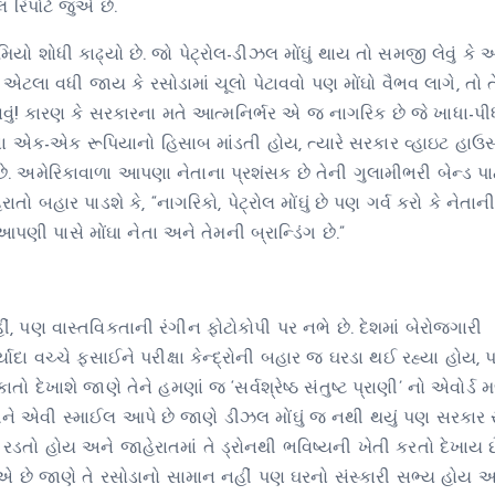
 રિપોર્ટ જુએ છે.
યો શોધી કાઢ્યો છે. જો પેટ્રોલ-ડીઝલ મોંઘું થાય તો સમજી લેવું ક
એટલા વધી જાય કે રસોડામાં ચૂલો પેટાવવો પણ મોંઘો વૈભવ લાગે, તો ત
વું! કારણ કે સરકારના મતે આત્મનિર્ભર એ જ નાગરિક છે જે ખાધા-પ
નના એક-એક રૂપિયાનો હિસાબ માંડતી હોય, ત્યારે સરકાર વ્હાઇટ હાઉસ
. અમેરિકાવાળા આપણા નેતાના પ્રશંસક છે તેની ગુલામીભરી બેન્ડ પાર્
ો બહાર પાડશે કે, “નાગરિકો, પેટ્રોલ મોંઘું છે પણ ગર્વ કરો કે નેતાની
આપણી પાસે મોંઘા નેતા અને તેમની બ્રાન્ડિંગ છે.”
 પણ વાસ્તવિકતાની રંગીન ફોટોકોપી પર નભે છે. દેશમાં બેરોજગારી
ા વચ્ચે ફસાઈને પરીક્ષા કેન્દ્રોની બહાર જ ઘરડા થઈ રહ્યા હોય,
ેખાશે જાણે તેને હમણાં જ ‘સર્વશ્રેષ્ઠ સંતુષ્ટ પ્રાણી’ નો એવોર્ડ મ
ાખીને એવી સ્માઈલ આપે છે જાણે ડીઝલ મોંઘું જ નથી થયું પણ સરકાર 
ીને રડતો હોય અને જાહેરાતમાં તે ડ્રોનથી ભવિષ્યની ખેતી કરતો દેખાય છ
ુએ છે જાણે તે રસોડાનો સામાન નહીં પણ ઘરનો સંસ્કારી સભ્ય હોય અ