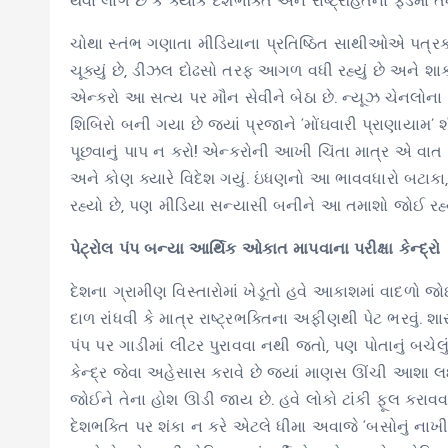
થવા લાગે છે કે ક્યાંક દેશભક્તિ અને રાષ્ટ્રહિતના ફંડમા
ચોથા સ્તંભ ગણાતા મીડિયાના પ્રતિષ્ઠિત સાથીઓએ પત્રકારત
ચૂક્યું છે, ડીઝલ દોઢસો તરફ આગળ વધી રહ્યું છે અને શ
એન્કરો આ સત્ય પર મૌન સેવીને બેઠા છે. ન્યૂઝ ચેનલોના સ્
શિબિરો બની ગયા છે જ્યાં પ્રજાને ‘મોંઘવારી પ્રાણાયામ
પૂછવાનું પાપ ન કરો! એન્કરોની આખી ચિંતા માત્ર એ વાત પર 
અને કોણ ક્યારે વિદેશ ગયું. ઇંધણનો આ ભાવવધારો બટાકા, 
રહ્યો છે, પણ મીડિયા સન્યાસી બનીને આ તમાશો જોઈ રહ્યુ
પેટ્રોલ પંપ બન્યા આર્થિક ઓકાત માપવાના પરીક્ષા કેન્દ્રો
દેશના ગ્રામીણ વિસ્તારોમાં ખેડૂતો હવે આકાશમાં વાદળો જ
દાળ રાંધવી કે માત્ર રાષ્ટ્રભક્તિના અફીણથી પેટ ભરવું. 
પંપ પર ગાડીમાં લીટર પુરાવવા નથી જતો, પણ પોતાનું બચેલું
કેન્દ્ર જેવા અહેસાસ કરાવે છે જ્યાં માણસ ઊંચી આશા
જોઈને તેના હોશ ઊડી જાય છે. હવે લોકો ટાંકી ફૂલ કરા
દેશભક્તિ પર શંકા ન કરે એટલે ધીમા અવાજે ‘બસોનું નાખ