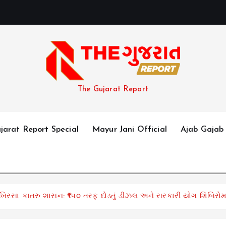
The Gujarat Report
jarat Report Special
Mayur Jani Official
Ajab Gajab
મે ખિસ્સા કાતરુ શાસન: ₹૧૫૦ તરફ દોડતું ડીઝલ અને સરકારી યોગ શિબિરોમાં 