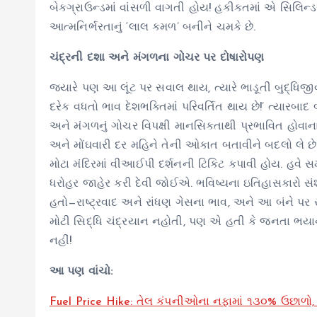
બેકગ્રાઉન્ડમાં વાંસળી વાગતી હોય! હકીકતમાં એ સિલિન્ડર
આત્મનિર્ભરતાનું ‘લાલ કમળ’ બનીને ચમકે છે.
ચંદ્રની દશા અને મંગળના ગોચર પર દોષારોપણ
જ્યારે પણ આ લૂંટ પર સવાલ થાય, ત્યારે ભાડૂતી બુદ્ધિજ
દરેક વધતો ભાવ દેશભક્તિમાં પરિવર્તિત થાય છે!’ ત્યારબ
અને મંગળનું ગોચર વિપક્ષી માનસિકતાથી પ્રભાવિત હોવાના
અને મોંઘવારી દર મહિને તેની ઓકાત બતાવીને બદલો લે છે. પ્
મોટા મંદિરમાં વીઆઈપી દર્શનની ટિકિટ કપાવી હોય. હવે સમય
ધરોહર જાહેર કરી દેવી જોઈએ. ભવિષ્યના ઇતિહાસકારો સં
હતો—રાષ્ટ્રવાદ અને રાંધણ ગેસના ભાવ, અને આ બંને પર
મોટી સિદ્ધિ ચંદ્રયાન નહોતી, પણ એ હતી કે જનતા ભયાનક લ
નહીં!
આ પણ વાંચો:
Fuel Price Hike: તેલ કંપનીઓના નફામાં ૧૩૦% ઉછાળો, 