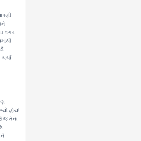
ે આપણી
ેને
ીધા વગર
માંથી
ટી
 ચર્ચા
 પણ
ળ્યો હોય!
રોજ તેના
ે.
ને