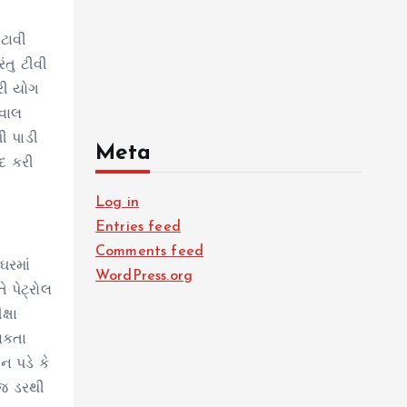
વટાવી
તુ ટીવી
ારી યોગ
સવાલ
ી પાડી
Meta
ીદ કરી
Log in
Entries feed
Comments feed
ઘરમાં
WordPress.org
 પેટ્રોલ
્ષા
િકતા
ન પડે કે
 જ ડરથી