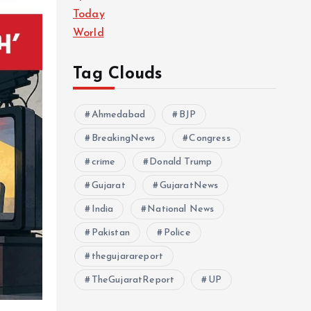
Today
World
Tag Clouds
Ahmedabad
BJP
BreakingNews
Congress
crime
Donald Trump
Gujarat
GujaratNews
India
National News
Pakistan
Police
thegujarareport
TheGujaratReport
UP