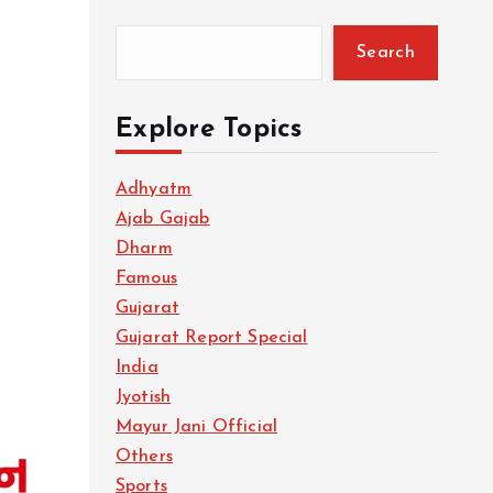
Search
Explore Topics
Adhyatm
Ajab Gajab
Dharm
Famous
Gujarat
Gujarat Report Special
India
Jyotish
Mayur Jani Official
Others
Sports