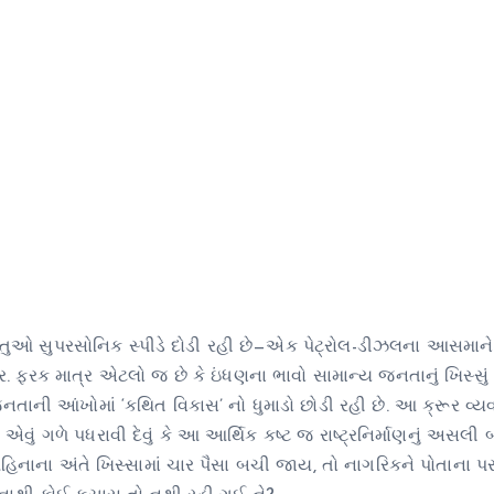
ુઓ સુપરસોનિક સ્પીડે દોડી રહી છે—એક પેટ્રોલ-ડીઝલના આસમાને 
. ફરક માત્ર એટલો જ છે કે ઇંધણના ભાવો સામાન્ય જનતાનું ખિસ્સું
તાની આંખોમાં ‘કથિત વિકાસ’ નો ધુમાડો છોડી રહી છે. આ ક્રૂર વ્યવ
ં ગળે પધરાવી દેવું કે આ આર્થિક કષ્ટ જ રાષ્ટ્રનિર્માણનું અસલ
ય મહિનાના અંતે ખિસ્સામાં ચાર પૈસા બચી જાય, તો નાગરિકને પોતાના પ