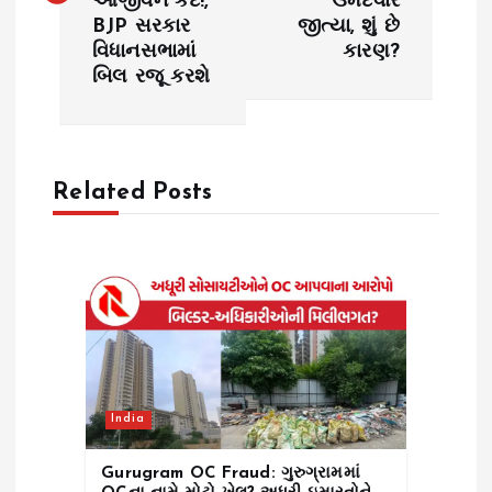
આજીવન કેદ!,
ઉમેદવાર
BJP સરકાર
જીત્યા, શું છે
t
વિધાનસભામાં
કારણ?
બિલ રજૂ કરશે
n
a
Related Posts
v
i
g
a
t
India
i
Gurugram OC Fraud: ગુરુગ્રામમાં