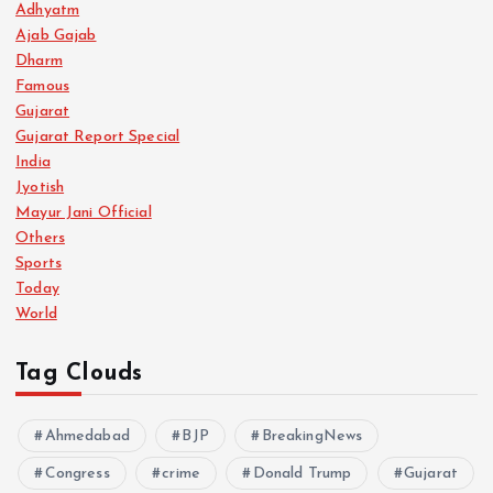
Adhyatm
Ajab Gajab
Dharm
Famous
Gujarat
Gujarat Report Special
India
Jyotish
Mayur Jani Official
Others
Sports
Today
World
Tag Clouds
Ahmedabad
BJP
BreakingNews
Congress
crime
Donald Trump
Gujarat