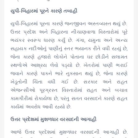
યુપી-બિહારમાં પૂરને કારણે તબાહી
યુપી-બિહારમાં પૂરના કારણે જનજીવન અસ્તવ્યસ્ત થયું છે.
ઉત્તર પ્રદેશ અને બિહારના નીચાણવાળા વિસ્તારોમાં પૂરે
ભયંકર સ્વરૂપ ધારણ કર્યું છે. ગંગા, યમુના અને અન્ય
સહાયક નદીઓનું પાણીનું સ્તર ભયાનક રીતે વધી રહ્યું છે,
જેના કારણે હજારો લોકોને પોતાના ઘર છોડીને સલામત
સ્થળોએ આશ્રય લેવો પડ્યો છે. ખેતરોમાં પાણી ભરાઈ
જવાને કારણે પાકને ભારે નુકસાન થયું છે, જેના કારણે
ખેડૂતોની ચિંતા વધી ગઈ છે. સરકાર અને રાહત
એજન્સીઓ પૂરગ્રસ્ત વિસ્તારોમાં રાહત અને બચાવ
કામગીરીમાં રોકાયેલા છે, પરંતુ સતત વરસાદને કારણે રાહત
કાર્યમાં અવરોધ આવી રહ્યો છે.
ઉત્તર પ્રદેશમાં મુશળધાર વરસાદની આગાહી
આજે ઉત્તર પ્રદેશમાં મુશળધાર વરસાદની આગાહી છે.