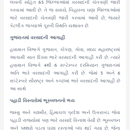
લખનૌ સહિત 65 જિલ્લાઓમાં વરસાદની ચેતવણી જારી
કરવામાં આવી છે. તે જ સમયે, બિહારના ઘણા જિલ્લાઓમાં
ભારે વરસાદની ચેતવણી જારી કરવામાં આવી છે, જ્યારે
કેટલીક જગ્યાએ પૂરની સ્થિતિ યથાવત છે.
ગુજરાતમાં વરસાદની આગાહી
હવામાન વિભાગે ગુજરાત, કોંકણ, ગોવા, મધ્ય મહારાષ્ટ્રમાં
આગામી સાત દિવસ ભારે વરસાદની આગાહી કરી છે. ત્યારે
હવામાન વિભાગે 4થી 6 સપ્ટેમ્બર દરમિયાન ગુજરાતમાં
અતિ ભારે વરસાદની આગાહી કરી છે. જેમાં 5 અને 6
સપ્ટેમ્બરે સૌરાષ્ટ્ર અને કચ્છમાં ભારે વરસાદની આગાહી છે
આ સાથે
પહાડી વિસ્તારોમાં ભૂસ્ખલનનો ભય
જમ્મુ અને કાશ્મીર, હિમાચલ પ્રદેશ અને ઉત્તરાખંડ જેવા
પહાડી રાજ્યોમાં પણ ભારે વરસાદે વિનાશ વેર્યો છે. ભૂસ્ખલન
અને પથ્થરો પડતા ઘણા રસ્તાઓ બંધ થઈ ગયા છે, જેના