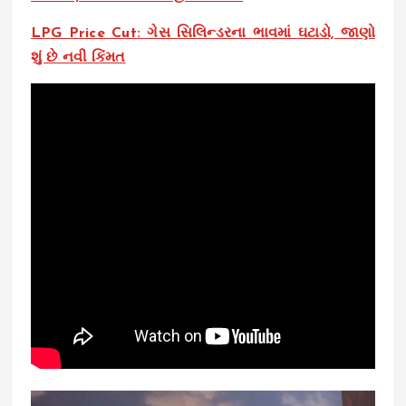
LPG Price Cut: ગેસ સિલિન્ડરના ભાવમાં ઘટાડો, જાણો
શું છે નવી કિંમત