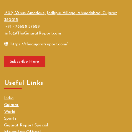
609, Venus Amadeus, Jodhpur Village, Ahmedabad, Gujarat
380015
+91 - 78628 57629
info@TheGujaratReport.com
https://thegujaratreport.com/
Subscribe Here
Useful Links
India
Gujarat
World
Sports
Gujarat Report Special