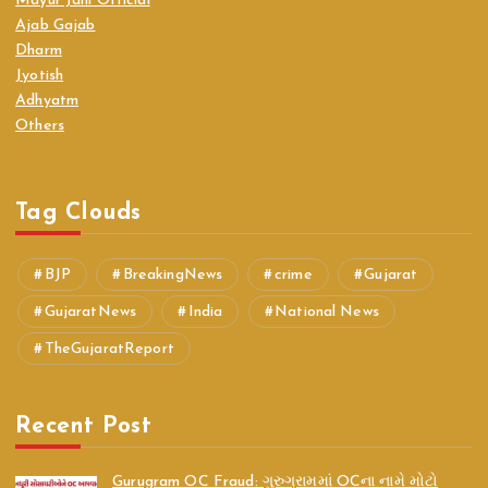
Mayur Jani Official
Ajab Gajab
Dharm
Jyotish
Adhyatm
Others
Tag Clouds
BJP
BreakingNews
crime
Gujarat
GujaratNews
India
National News
TheGujaratReport
Recent Post
Gurugram OC Fraud: ગુરુગ્રામમાં OCના નામે મોટો