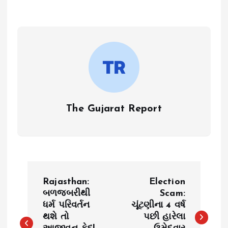
The Gujarat Report
P
Rajasthan:
Election
o
બળજબરીથી
Scam:
ધર્મ પરિવર્તન
ચૂંટણીના 4 વર્ષ
થશે તો
પછી હારેલા
s