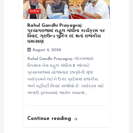
India
Rahul Gandhi Prayagraj:
પ્રયાગરાજમાં રાહુલ ગાંધીના કાર્યક્રમ પર
વિવાદ, ગ્રાઉન્ડ બુકિંગ રદ થતાં રાજકીય
ઘમાસાણ
August 6, 2026
Rahul Gandhi Prayagraj: લોકસભામાં
વિપક્ષના નેતા રાહુલ ગાંધીના 8 ઑગસ્ટે
પ્રયાગરાજમાં યોજાનારા ‘છાત્રોની ગૂંજ’
કાર્યક્રમને લઈને ઉત્તર પ્રદેશમાં રાજકીય
અને વહીવટી વિવાદ સર્જાયો છે. કાર્યક્રમ માટે
અગાઉ ફાળવવામાં આવેલ કાયસ્થ…
Continue reading