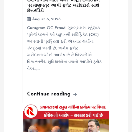
OCના નામે મોટો ખેલ? અધૂરી ઇમારતોને
o
પ્રમાણપત્ર આપી ફ્લેટ ખરીદદારો સાથે
છેતરપિંડી
August 6, 2026
n
Gurugram OC Fraud: ગુરુગ્રામમાં રહેણાંક
પ્રોજેક્ટ્સને ઓક્યુપન્સી સર્ટિફિકેટ (OC)
આપવાની પ્રક્રિયા ફરી એકવાર ચર્ચાના
કેન્દ્રમાં આવી છે. અનેક ફ્લેટ
ખરીદનારાઓનો આરોપ છે કે બિલ્ડરોએ
વિશ્વસ્તરીય સુવિધાઓના વચનો આપીને ફ્લેટ
વેચ્યા,…
Continue reading