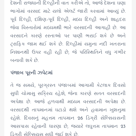
દેશની રાજધાની દિલ્હીની વાત કરીએ તો, આજે દેશના ઘણા
ભાગોમાં વરસાદ માટે યલો એલર્ટ જારી કરવામાં આવ્યું છે.
પૂર્વ દિલ્હી, દક્ષિણ-પૂર્વ દિલ્હી, મધ્ય દિલ્હી અને શાહદરા
જેવા વિસ્તારોમાં મધ્યમથી ભારે વરસાદની આગાહી છે. આ
વરસાદને કારણે રસ્તાઓ પર પાણી ભરાઈ શકે છે અને
ટ્રાફિક જામ થઈ શકે છે. દિલ્હીમાં યમુના નદી ખતરાના
નિશાનથી ઉપર વહી રહી છે, જે પરિસ્થિતિને વધુ ગંભીર
બનાવી શકે છે.
પંજાબ પૂરની ઝપેટમાં
તે જ સમયે, પૂરગ્રસ્ત પંજાબમાં આગામી કેટલાક દિવસો
સુધી ચોમાસુ સક્રિય રહેશે, જેના કારણે સતત વરસાદની
અપેક્ષા છે. આજે હળવાથી મધ્યમ વરસાદની અપેક્ષા છે.
વરસાદથી તાપમાનમાં ઘટાડો થશે અને હવામાન ખુશનુમા
રહેશે. દિવસનું મહત્તમ તાપમાન 26 ડિગ્રી સેલ્સિયસની
આસપાસ રહેવાની ધારણા છે, જ્યારે લઘુત્તમ તાપમાન 23
ડિગ્રી સેલ્સિયસ સુધી જઈ શકે છે.