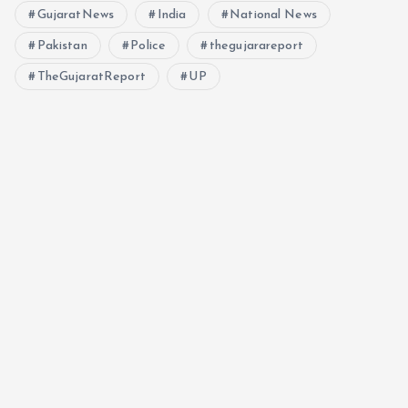
GujaratNews
India
National News
Pakistan
Police
thegujarareport
TheGujaratReport
UP