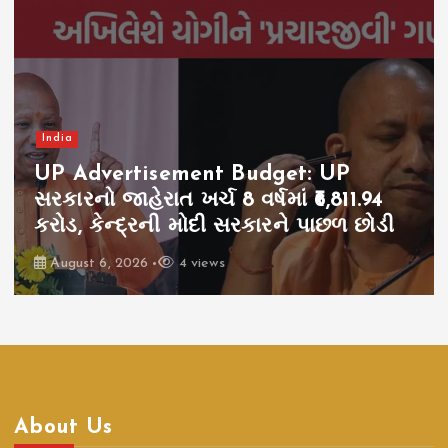
India
UP Advertisement Budget: UP
સરકારનો જાહેરાત ખર્ચ 8 વર્ષમાં ₹6,811.94
કરોડ, કેન્દ્રની મોદી સરકારને પાછળ છોડી
August 6, 2026
4 views
About Us