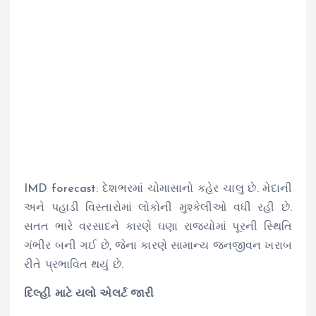
IMD forecast: દેશભરમાં ચોમાસાનો કહેર ચાલુ છે. મેદાની
અને પહાડી વિસ્તારોમાં લોકોની મુશ્કેલીઓ વધી રહી છે.
સતત ભારે વરસાદને કારણે ઘણા રાજ્યોમાં પૂરની સ્થિતિ
ગંભીર બની ગઈ છે, જેના કારણે સામાન્ય જનજીવન ખરાબ
રીતે પ્રભાવિત થયું છે.
દિલ્હી માટે યલો એલર્ટ જારી