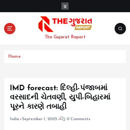
S
k
i
p
t
o
The Gujarat Report
c
o
n
Home
t
e
n
t
IMD forecast: દિલ્હી-પંજાબમાં
વરસાદની ચેતવણી, યુપી-બિહારમાં
પૂરને કારણે તબાહી
India
September 1, 2025
0 Comments