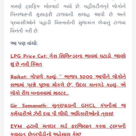
કારણે ટ્રાફિક ખોરવાઈ ગયો છે. વહીવટીતંત્રે લોકોને
બિનજરૂરી મુસાફરી ટાળવાની સલાહ આપી છે અને
પ્રવાસીઓને પહાડી વિસ્તારોની મુલાકાત લેવાનું ટાળવા
વિનંતી કરી છે.
આ પણ વાંચો:
LPG Price Cut: ગેસ સિલિન્ડરના ભાવમાં ઘટાડો, જાણો
શું છે નવી કિંમત
Rajkot: ગોપાલે કહ્યું- “ ભાજપ 5000 આપીને લોકોને
સભામાં પ્રશ્નો પૂછવા મોકલે છે”, ઉદય કાનગડે કહ્યું- એ
લોકો રીલ બનાવવામાં માસ્ટર…
Gir Somanath: સુત્રાપાડાની GHCL કંપનીમાં જ
કર્મચારીએ ઝેરી દવા પી લીધી, અધિકારીઓનો ત્રાસ!
EVM હટાવી મતદાર કાર્ડ ફરજિયાત કરવા ટ્રમ્પની
કવાયત, છેતરપીંડીનો અહેસાસ કેમ?