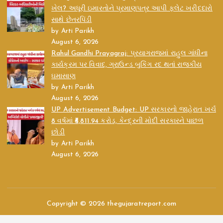
ખેલ? અધૂરી ઇમારતોને પ્રમાણપત્ર આપી ફ્લેટ ખરીદદારો
સાથે છેતરપિંડી
by Arti Parikh
August 6, 2026
Rahul Gandhi Prayagraj: પ્રયાગરાજમાં રાહુલ ગાંધીના
કાર્યક્રમ પર વિવાદ, ગ્રાઉન્ડ બુકિંગ રદ થતાં રાજકીય
ઘમાસાણ
by Arti Parikh
August 6, 2026
UP Advertisement Budget: UP સરકારનો જાહેરાત ખર્ચ
8 વર્ષમાં ₹6,811.94 કરોડ, કેન્દ્રની મોદી સરકારને પાછળ
છોડી
by Arti Parikh
August 6, 2026
Copyright © 2026 thegujaratreport.com