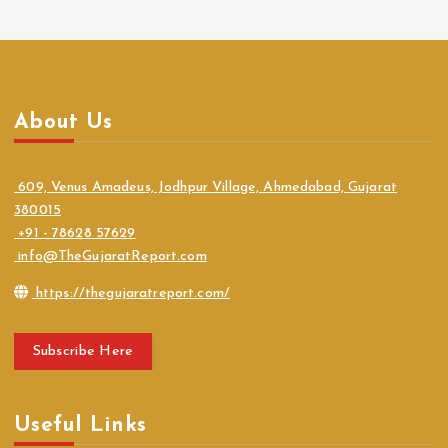
About Us
609, Venus Amadeus, Jodhpur Village, Ahmedabad, Gujarat
380015
+91 - 78628 57629
info@TheGujaratReport.com
https://thegujaratreport.com/
Subscribe Here
Useful Links