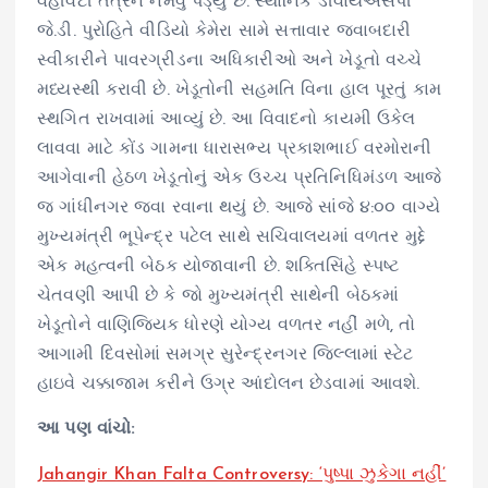
વહીવટી તંત્રને નમવું પડ્યું છે. સ્થાનિક ડીવાયએસપી
જે.ડી. પુરોહિતે વીડિયો કેમેરા સામે સત્તાવાર જવાબદારી
સ્વીકારીને પાવરગ્રીડના અધિકારીઓ અને ખેડૂતો વચ્ચે
મધ્યસ્થી કરાવી છે. ખેડૂતોની સહમતિ વિના હાલ પૂરતું કામ
સ્થગિત રાખવામાં આવ્યું છે. આ વિવાદનો કાયમી ઉકેલ
લાવવા માટે કોંડ ગામના ધારાસભ્ય પ્રકાશભાઈ વરમોરાની
આગેવાની હેઠળ ખેડૂતોનું એક ઉચ્ચ પ્રતિનિધિમંડળ આજે
જ ગાંધીનગર જવા રવાના થયું છે. આજે સાંજે ૪:૦૦ વાગ્યે
મુખ્યમંત્રી ભૂપેન્દ્ર પટેલ સાથે સચિવાલયમાં વળતર મુદ્દે
એક મહત્વની બેઠક યોજાવાની છે. શક્તિસિંહે સ્પષ્ટ
ચેતવણી આપી છે કે જો મુખ્યમંત્રી સાથેની બેઠકમાં
ખેડૂતોને વાણિજ્યિક ધોરણે યોગ્ય વળતર નહીં મળે, તો
આગામી દિવસોમાં સમગ્ર સુરેન્દ્રનગર જિલ્લામાં સ્ટેટ
હાઇવે ચક્કાજામ કરીને ઉગ્ર આંદોલન છેડવામાં આવશે.
આ પણ વાંચો:
Jahangir Khan Falta Controversy: ‘પુષ્પા ઝુકેગા નહીં’