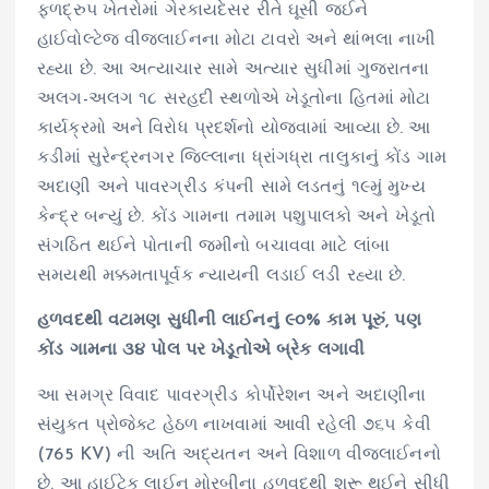
ફળદ્રુપ ખેતરોમાં ગેરકાયદેસર રીતે ઘૂસી જઈને
હાઈવોલ્ટેજ વીજલાઈનના મોટા ટાવરો અને થાંભલા નાખી
રહ્યા છે. આ અત્યાચાર સામે અત્યાર સુધીમાં ગુજરાતના
અલગ-અલગ ૧૮ સરહદી સ્થળોએ ખેડૂતોના હિતમાં મોટા
કાર્યક્રમો અને વિરોધ પ્રદર્શનો યોજવામાં આવ્યા છે. આ
કડીમાં સુરેન્દ્રનગર જિલ્લાના ધ્રાંગધ્રા તાલુકાનું કોંડ ગામ
અદાણી અને પાવરગ્રીડ કંપની સામે લડતનું ૧૯મું મુખ્ય
કેન્દ્ર બન્યું છે. કોંડ ગામના તમામ પશુપાલકો અને ખેડૂતો
સંગઠિત થઈને પોતાની જમીનો બચાવવા માટે લાંબા
સમયથી મક્કમતાપૂર્વક ન્યાયની લડાઈ લડી રહ્યા છે.
હળવદથી વટામણ સુધીની લાઈનનું ૯૦% કામ પૂરું, પણ
કોંડ ગામના ૩૪ પોલ પર ખેડૂતોએ બ્રેક લગાવી
આ સમગ્ર વિવાદ પાવરગ્રીડ કોર્પોરેશન અને અદાણીના
સંયુક્ત પ્રોજેક્ટ હેઠળ નાખવામાં આવી રહેલી ૭૬૫ કેવી
(765 KV) ની અતિ અદ્યતન અને વિશાળ વીજલાઈનનો
છે. આ હાઈટેક લાઈન મોરબીના હળવદથી શરૂ થઈને સીધી