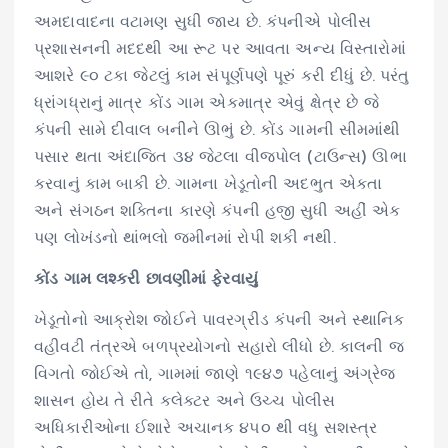
અમદાવાદના વટામણ સુધી જાય છે. કંપનીએ પોલીસ
પ્રશાસનની મદદથી આ રૂટ પર આવતા અન્ય વિસ્તારોમાં
આશરે ૯૦ ટકા જેટલું કામ સંપૂર્ણપણે પૂરું કરી દીધું છે. પરંતુ
ધ્રાંગધ્રાનું માત્ર કોંડ ગામ એકમાત્ર એવું ક્ષેત્ર છે જે
કંપની સામે દીવાલ બનીને ઊભું છે. કોંડ ગામની સીમમાંથી
પસાર થતા અંદાજિત ૩૪ જેટલા વીજપોલ (ટાઉન્સ) ઊભા
કરવાનું કામ બાકી છે. ગામના ખેડૂતોની અદભુત એકતા
અને સંગઠન શક્તિના કારણે કંપની હજી સુધી અહીં એક
પણ લોખંડનો થાંભલો જમીનમાં રોપી શકી નથી.
કોંડ ગામ લશ્કરી છાવણીમાં ફેરવાયું
ખેડૂતોનો આક્રોશ જોઈને પાવરગ્રીડ કંપની અને સ્થાનિક
વહીવટી તંત્રએ બળપ્રયોગનો સહારો લીધો છે. કાલની જ
વિગતો જોઈએ તો, ગામમાં જાણે ૧૯૪૭ પહેલાનું અંગ્રેજ
શાસન હોય તે રીતે કલેક્ટર અને ઉચ્ચ પોલીસ
અધિકારીઓના ઈશારે અચાનક ૪૫૦ થી વધુ સશસ્ત્ર