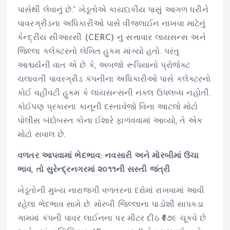
પાસેથી લેવાનું છે.” ખેડૂતોએ કાયદાકીય પાસું આગળ ધરીને
પાવરગ્રીડના અધિકારીઓ પાસે વીજલાઈન નાખવા માટેનું
કેન્દ્રીય સીઆરસી (CERC) નું સત્તાવાર લાયસન્સ અને
જિલ્લા કલેક્ટરનો લેખિત હુકમ માંગ્યો હતો. પરંતુ
આશ્ચર્યની વાત એ છે કે, અબજો રૂપિયાનો પ્રોજેક્ટ
ચલાવતી પાવરગ્રીડ કંપનીના અધિકારીઓ પાસે કલેક્ટરનો
કોઈ વહીવટી હુકમ કે લાયસન્સની નકલ ઉપલબ્ધ નહોતી.
કોઈપણ પ્રકારના કાનૂની દસ્તાવેજો વિના આટલો મોટો
પોલીસ બંદોબસ્ત કોના ઈશારે ફાળવવામાં આવ્યો, તે એક
મોટો સવાલ છે.
વળતર આપવામાં ભેદભાવ: નવસારી અને મોરબીમાં ઉંચા
ભાવ, તો સુરેન્દ્રનગરમાં ૨૦૧૧ની સસ્તી જંત્રી
ખેડૂતોની મુખ્ય નારાજગી વળતરના દરોમાં રાખવામાં આવી
રહેલા ભેદભાવ સામે છે. મોરબી જિલ્લાના પાડોશી સાપકડા
ગામમાં કંપની પાવર લાઈનના પર મીટર દીઠ ₹૯૭૯ ચૂકવે છે