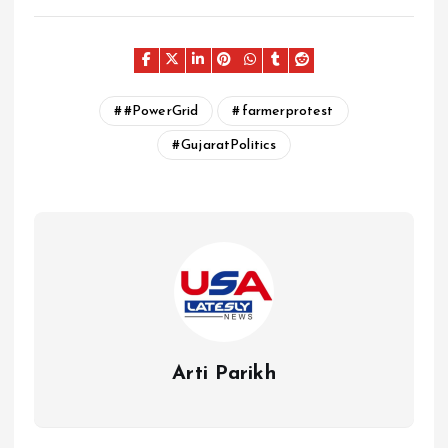
#PowerGrid
farmerprotest
GujaratPolitics
Arti Parikh