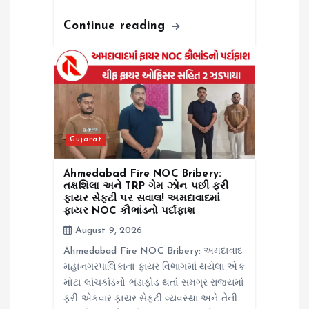
Continue reading
Gujarat
Ahmedabad Fire NOC Bribery:
તક્ષશિલા અને TRP ગેમ ઝોન પછી ફરી
ફાયર સેફ્ટી પર સવાલ! અમદાવાદમાં
ફાયર NOC કૌભાંડનો પર્દાફાશ
August 9, 2026
Ahmedabad Fire NOC Bribery: અમદાવાદ
મહાનગરપાલિકાના ફાયર વિભાગમાં થયેલા એક
મોટા લાંચકાંડનો ભંડાફોડ થતાં સમગ્ર રાજ્યમાં
ફરી એકવાર ફાયર સેફટી વ્યવસ્થા અને તેની