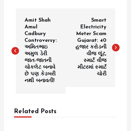
P
Amit Shah
Smart
o
Amul
Electricity
Cadbury
Meter Scam
Controversy:
Gujarat: 40
s
અમિતભાઇ
હજાર કરોડની
અમુલ ડેરી
વીજ લૂંટ,
t
જાત-જાતની
સ્માર્ટ વીજ
ચોકલેટ બનાવે
મીટરમાં સ્માર્ટ
n
છે પણ કેડબરી
ચોરી
નથી બનાવતી!
a
v
Related Posts
i
g