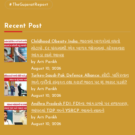
TheGujaratReport
Recent Post
Childhood Obesity India: ભારતમાં બાળકોમાં વધતો
મોટાપો, દર પાંચમાંથી એક બાળક જોખમમાં, ચોંકાવનારા
આંકડા સામે આવ્યા
by Arti Parikh
August 10, 2026
Turkey-Saudi-Pak Defence Alliance: સૌદી, પાકિસ્તાન
અને તુર્કીનો સંયુક્ત રક્ષા કરાર! ભારત પર શું અસર પડશે?
by Arti Parikh
August 10, 2026
Andhra Pradesh FDI: FDIના આંકડાઓ પર રાજકારણ,
આંધ્રમાં TDP અને YSRCP આમને-સામને
by Arti Parikh
August 10, 2026