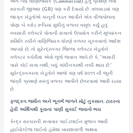
અને ત્યાં વાણિજ્યિક (Commercial) હેતુ પ્રમાણે નવો
સરકારી જીઆર (GR) પણ કરી દેવાયો છે. વલસાડમાં પણ
જાગૃત ખેડૂતોએ કાનૂની લડત આપીને એક વીજપોલના
પોણા બે કરોડ રૂપિયા સુધીનું વળતર વસૂલ કર્યું હતું.
નવસારી કલેક્ટરે પોતાની સત્તાનો ઉપયોગ કરીને મૂલ્યાંકન
સમિતિ રચીને વાણિજ્યિક ધોરણે વળતર ચૂકવવાનો આદેશ
આપ્યો છે, તો સુરેન્દ્રનગર જિલ્લા કલેક્ટર ખેડૂતોને
કલેક્ટર કચેરીમાં એવો લૂલો જવાબ આપે છે કે, “અમારી
પાસે કોઈ સત્તા નથી, બધું ગાંધીનગરથી નક્કી થાય છે.”
સુરેન્દ્રનગરના ખેડૂતોને આજે પણ વર્ષ ૨૦૧૧ ની જૂની
જંત્રી પ્રમાણે સસ્તું વળતર આપીને છેતરવામાં આવી રહ્યા
છે.
ફળદ્રુપ જમીન અને ભૂગર્ભ જળને મોટું નુકસાન: ટાવરના
હેવી અર્થિંગથી કૂવાના પાણી સુકાઈ જવાનો ભય
કેન્દ્ર સરકારની સત્તાવાર ગાઈડલાઈન મુજબ આવી
હાઈવોલ્ટેજ લાઈનો હંમેશા ખારાશવાળી અથવા