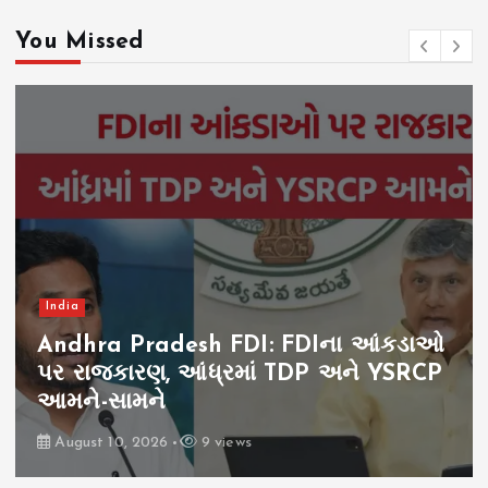
You Missed
India
Andhra Pradesh FDI: FDIના આંકડાઓ
પર રાજકારણ, આંધ્રમાં TDP અને YSRCP
આમને-સામને
August 10, 2026
9 views