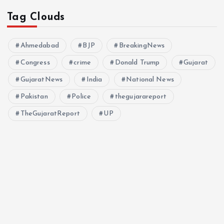
Tag Clouds
Ahmedabad
BJP
BreakingNews
Congress
crime
Donald Trump
Gujarat
GujaratNews
India
National News
Pakistan
Police
thegujarareport
TheGujaratReport
UP