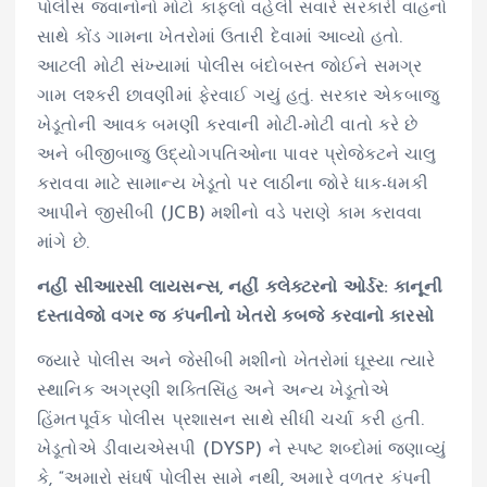
પોલીસ જવાનોનો મોટો કાફલો વહેલી સવારે સરકારી વાહનો
સાથે કોંડ ગામના ખેતરોમાં ઉતારી દેવામાં આવ્યો હતો.
આટલી મોટી સંખ્યામાં પોલીસ બંદોબસ્ત જોઈને સમગ્ર
ગામ લશ્કરી છાવણીમાં ફેરવાઈ ગયું હતું. સરકાર એકબાજુ
ખેડૂતોની આવક બમણી કરવાની મોટી-મોટી વાતો કરે છે
અને બીજીબાજુ ઉદ્યોગપતિઓના પાવર પ્રોજેક્ટને ચાલુ
કરાવવા માટે સામાન્ય ખેડૂતો પર લાઠીના જોરે ધાક-ધમકી
આપીને જીસીબી (JCB) મશીનો વડે પરાણે કામ કરાવવા
માંગે છે.
નહીં સીઆરસી લાયસન્સ, નહીં કલેક્ટરનો ઓર્ડર: કાનૂની
દસ્તાવેજો વગર જ કંપનીનો ખેતરો કબજે કરવાનો કારસો
જ્યારે પોલીસ અને જેસીબી મશીનો ખેતરોમાં ઘૂસ્યા ત્યારે
સ્થાનિક અગ્રણી શક્તિસિંહ અને અન્ય ખેડૂતોએ
હિંમતપૂર્વક પોલીસ પ્રશાસન સાથે સીધી ચર્ચા કરી હતી.
ખેડૂતોએ ડીવાયએસપી (DYSP) ને સ્પષ્ટ શબ્દોમાં જણાવ્યું
કે, “અમારો સંઘર્ષ પોલીસ સામે નથી, અમારે વળતર કંપની