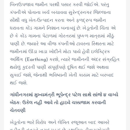
બિનઉપજાવ જમીન પરથી પસાર કરવી જોઈએ. પરંતુ
કંપનીએ પોતાના ખર્ચ બચાવવા સુરેન્દ્રનગર જિલ્લાના
સૌથી વધુ ખેત-ઉત્પાદન કરતા અને ફળદ્રુપ જમીન
ધરાવતા કોંડ ગામને નિશાન બનાવ્યું છે. ખેડૂતોની ચિંતા એ
છે કે કોંડ ગામના પેટાળમાં ગોરતરમાં પુષ્કળ માત્રામાં મીઠું
પાણી છે. જ્યારે આ વીજ કંપનીઓ ટાવરના સ્થિરતા માટે
જમીનમાં ઊંડા ખાડા ખોદીને મોટા પાયે હેવી ઇલેક્ટ્રિક
અર્થિંગ (Earthing) કરશે, ત્યારે જમીનની અંદર સંગ્રહિત
થયેલું કુદરતી પાણી સંપૂર્ણપણે દૂષિત થઈ જશે અથવા
સુકાઈ જશે, જેનાથી ભવિષ્યની ખેતી કાયમ માટે બરબાદ
થઈ જશે.
ગાંધીનગરમાં મુખ્યમંત્રી ભૂપેન્દ્ર પટેલ સાથે સાંજે ૪ વાગ્યે
બેઠક: ઉકેલ નહીં આવે તો હાઇવે ચક્કાજામ કરવાની
ચેતવણી
ખેડૂતોના ભારે વિરોધ અને લેખિત રજૂઆત બાદ આખરે