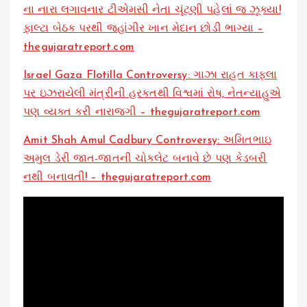
ના નારા લગાવનાર ટીએમસી નેતા ચૂંટણી પહેલાં જ ઝૂક્યા!
ફાલ્ટા બેઠક પરથી જહાંગીર ખાન મેદાન છોડી ભાગ્યા –
thegujaratreport.com
Israel Gaza Flotilla Controversy: ગાઝા રાહત કાફલા
પર ઇઝરાયેલી મંત્રીની હરકતથી વિશ્વમાં રોષ, નેતન્યાહુએ
પણ વ્યક્ત કરી નારાજગી – thegujaratreport.com
Amit Shah Amul Cadbury Controversy: અમિતભાઇ
અમુલ ડેરી જાત-જાતની ચોકલેટ બનાવે છે પણ કેડબરી
નથી બનાવતી! – thegujaratreport.com