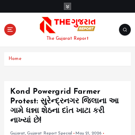
S
k
i
p
t
o
The Gujarat Report
c
o
n
Home
t
e
n
t
Kond Powergrid Farmer
Protest: સુરેન્દ્રનગર જિલાના આ
ગામે ધન્ના શેઠના દાંત ખાટા કરી
નાખ્યાં છે!
Gujarat
,
Gujarat Report Special
May 21, 2026