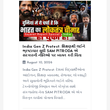
a
t
i
Gujarat Report Special
India
o
India Gen Z Protest: શિક્ષણથી લઈને
ભ્રષ્ટાચાર સુધી SAM PITRODA એ
સરકારની નીતિઓ પર વ્યક્ત કરી ચિંતા
n
August 10, 2026
India Gen Z Protest: દેશમાં વિદ્યાર્થીઓના
આંદોલન, શિક્ષણ વ્યવસ્થા, રોજગાર, લોકશાહી
અને યુવાનોની ભૂમિકાને લઈને વરિષ્ઠ
ટેક્નોલોજી નિષ્ણાત અને કોંગ્રેસ સાથે
સંકળાયેલા નેતા SAM PITRODA એ એક
વિસ્તૃત ચર્ચામાં પોતાના વિચારો…