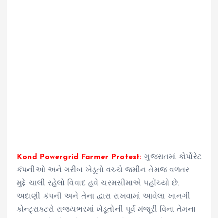
Kond Powergrid Farmer Protest:
ગુજરાતમાં કોર્પોરેટ
કંપનીઓ અને ગરીબ ખેડૂતો વચ્ચે જમીન તેમજ વળતર
મુદ્દે ચાલી રહેલો વિવાદ હવે ચરમસીમાએ પહોંચ્યો છે.
અદાણી કંપની અને તેના દ્વારા રાખવામાં આવેલા ખાનગી
કોન્ટ્રાક્ટરો રાજ્યભરમાં ખેડૂતોની પૂર્વ મંજૂરી વિના તેમના