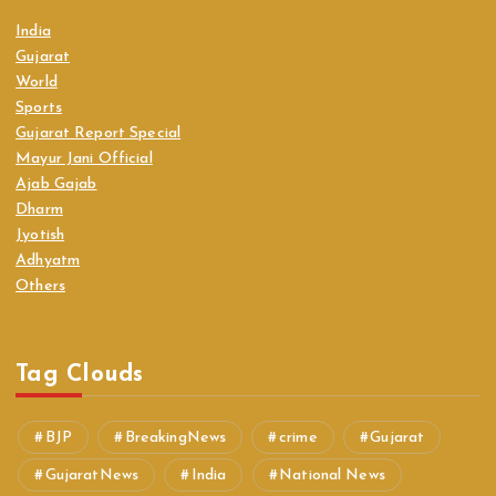
India
Gujarat
World
Sports
Gujarat Report Special
Mayur Jani Official
Ajab Gajab
Dharm
Jyotish
Adhyatm
Others
Tag Clouds
BJP
BreakingNews
crime
Gujarat
GujaratNews
India
National News