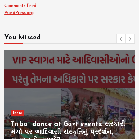
Comments feed
WordPress.org
You Missed
India
Indian Fishermen Pakistan Jail:
સજા પૂરી છતાં વતન વાપસી નહીં! ભારતીય
માછીમારોના પરિવારોએ સરકારો સામે