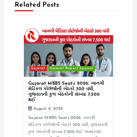
Related Posts
v
i
g
a
t
Gujarat
Gujarat Report Special
i
Gujarat MBBS Seats 2026: ખાનગી
મેડિકલ કોલેજોની બેઠકો 300 વધી,
o
ગુજરાતની કુલ બેઠકોની સંખ્યા 7,500
થઈ
August 8, 2026
n
Gujarat MBBS Seats 2026: ખાનગી
મેડિકલ કોલેજોની બેઠકો 300 વધી, ગુજરાતની
કુલ બેઠકોની સંખ્યા 7,500 થઈ અમદાવાદ: