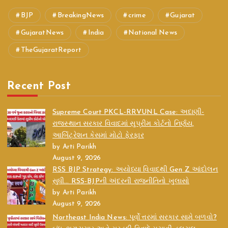
BJP
BreakingNews
crime
Gujarat
GujaratNews
India
National News
TheGujaratReport
Recent Post
Supreme Court PKCL-RRVUNL Case: અદાણી-
રાજસ્થાન સરકાર વિવાદમાં સુપ્રીમ કોર્ટનો નિર્ણય,
આર્બિટ્રેશન કેસમાં મોટો ફેરફાર
by Arti Parikh
August 9, 2026
RSS BJP Strategy: અયોધ્યા વિવાદથી Gen Z આંદોલન
સુધી… RSS-BJPની અંદરની રાજનીતિનો ખુલાસો
by Arti Parikh
August 9, 2026
Northeast India News: પૂર્વોત્તરમાં સરકાર સામે બળવો?