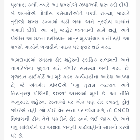
પ્રયાસ કર્યો, ત્યારે આ શખ્સોએ ઝપાઝપી શરૂ કરી દીધી.
બે શખ્સોએ પોલીસ કર્મચારીઓને પકડી રાખ્યા, જ્યારે
ત્રીજો શખ્સ ડબ્બામાં ચડી ગયો અને ત્રણેય ગાયોને
ભગાડી દીધી. આ બધું જાહેર જનતાની સામે થયું, અને
પોલીસ આ ઘટના દરમિયાન માત્ર મૂકપ્રેક્ષક બની રહી. આ
શખ્સો ગાયોને ભગાડીને બાઇક પર ફરાર થઈ ગયા.
અમદાવાદમાં રખડતા ઢોર શહેરની ટ્રાફિક સલામતી અને
નાગરિકોના જીવન માટે ગંભીર સમસ્યા બની ગયા છે.
ગુજરાત હાઈકોર્ટે આ મુદ્દે કડક કાર્યવાહીના આદેશ આપ્યા
છે, જે અંતર્ગત AMCએ “પશુ ત્રાસ અટકાવ અને
નિયંત્રણ પોલિસી, 2023” અમલમાં મૂકી છે. આ નીતિ
અનુસાર, શહેરના રસ્તાઓ પર એક પણ ઢોર રખડતું હોવું
જોઈએ નહીં. જો કોઈ ઢોર રસ્તા પર જોવા મળે, તો CNCD
વિભાગની ટીમ તેને પકડીને ઢોર ડબ્બે લઈ જાય છે, અને
પશુ માલિકોને દંડ અથવા કાનૂની કાર્યવાહીનો સામનો કરવો
પડે છે.