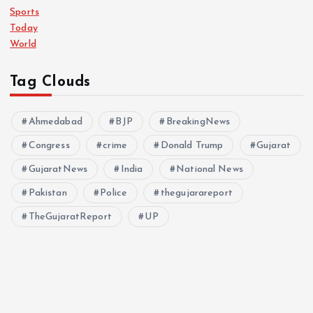
Sports
Today
World
Tag Clouds
Ahmedabad
BJP
BreakingNews
Congress
crime
Donald Trump
Gujarat
GujaratNews
India
National News
Pakistan
Police
thegujarareport
TheGujaratReport
UP