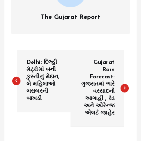
The Gujarat Report
P
Delhi: દિલ્હી
Gujarat
o
મેટ્રોમાં બની
Rain
કુસ્તીનું મેદાન,
Forecast:
બે મહિલાઓ
ગુજરાતમાં ભારે
s
બરાબરની
વરસાદની
બાખડી
આગાહી , રેડ
t
અને ઓરેન્જ
એલર્ટ જાહેર
n
a