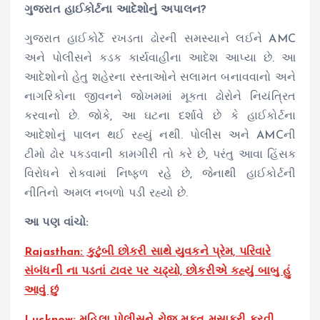
ગુજરાત હાઈકોર્ટના આદેશોનું અપાલન?
ગુજરાત હાઈકોર્ટે રખડતા ઢોરની સમસ્યાને લઈને AMC
અને પોલીસને કડક કાર્યવાહીના આદેશ આપ્યા છે. આ
આદેશોનો હેતુ શહેરના રસ્તાઓને સલામત બનાવવાનો અને
નાગરિકોના જીવનને જોખમમાં મૂકતા ઢોરોને નિયંત્રિત
કરવાનો છે. જોકે, આ ઘટના દર્શાવે છે કે હાઈકોર્ટના
આદેશોનું પાલન થઈ રહ્યું નથી. પોલીસ અને AMCની
ટીમો ઢોર પકડવાની કામગીરી તો કરે છે, પરંતુ આવા હિંસક
વિરોધને રોકવામાં નિષ્ફળ રહે છે, જેનાથી હાઈકોર્ટની
નીતિનો અમલ નબળો પડી રહ્યો છે.
આ પણ વાંચો:
Rajasthan: કુટુંબી છોકરી સાથે યુવકને પ્રેમ, પરિવારે
સંબંધની ના પડતાં ટાવર પર ચઢ્યો, છોકરીએ કહ્યું બાબુ હું
આવું છું