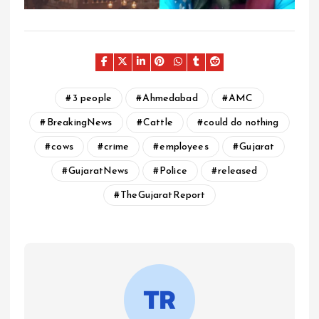
3 people
Ahmedabad
AMC
BreakingNews
Cattle
could do nothing
cows
crime
employees
Gujarat
GujaratNews
Police
released
TheGujaratReport