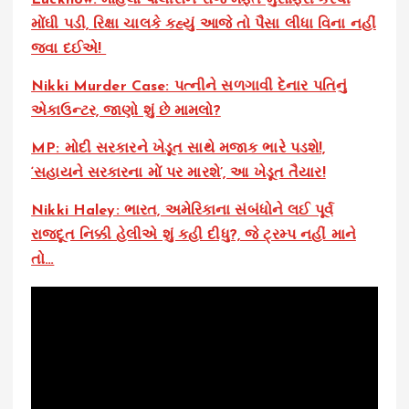
Lucknow: મહિલા પોલીસને રોજ મફત મુસાફરી કરવી
મોંઘી પડી, રિક્ષા ચાલકે કહ્યું આજે તો પૈસા લીધા વિના નહીં
જવા દઈએ!
Nikki Murder Case: પત્નીને સળગાવી દેનાર પતિનું
એકાઉન્ટર, જાણો શું છે મામલો?
MP: મોદી સરકારને ખેડૂત સાથે મજાક ભારે પડશે!,
‘સહાયને સરકારના મોં પર મારશે’, આ ખેડૂત તૈયાર!
Nikki Haley: ભારત, અમેરિકાના સંબંધોને લઈ પૂર્વ
રાજદૂત નિક્કી હેલીએ શું કહી દીધુ?, જે ટ્રમ્પ નહીં માને
તો…