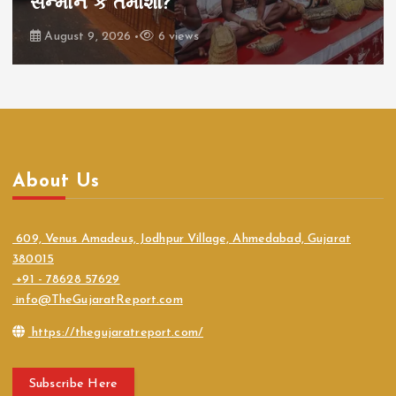
ઉઠાવ્યો મોટો પ્રશ્ન
August 9, 2026
8 views
About Us
609, Venus Amadeus, Jodhpur Village, Ahmedabad, Gujarat
380015
+91 - 78628 57629
info@TheGujaratReport.com
https://thegujaratreport.com/
Subscribe Here