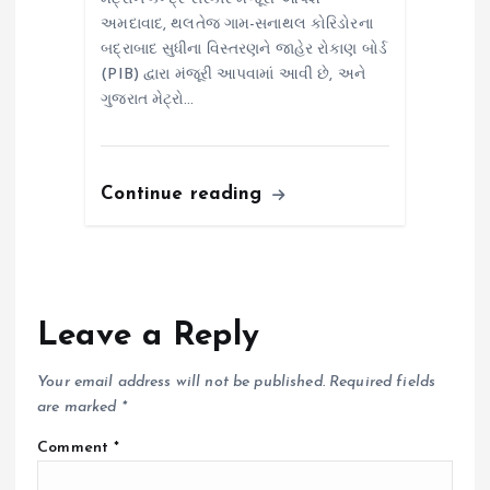
અમદાવાદ, થલતેજ ગામ-સનાથલ કોરિડોરના
બદ્રાબાદ સુધીના વિસ્તરણને જાહેર રોકાણ બોર્ડ
(PIB) દ્વારા મંજૂરી આપવામાં આવી છે, અને
ગુજરાત મેટ્રો…
Continue reading
Leave a Reply
Your email address will not be published.
Required fields
are marked
*
Comment
*