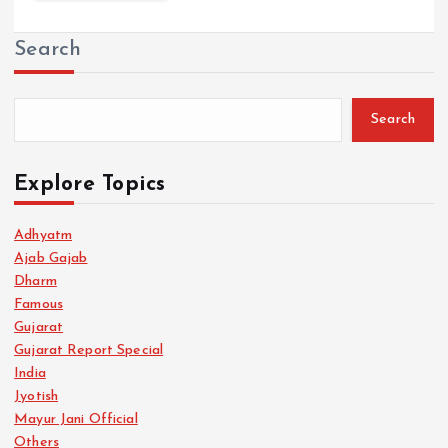
Search
Search
Explore Topics
Adhyatm
Ajab Gajab
Dharm
Famous
Gujarat
Gujarat Report Special
India
Jyotish
Mayur Jani Official
Others