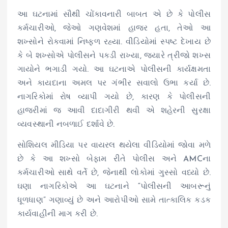
આ ઘટનામાં સૌથી ચોંકાવનારી બાબત એ છે કે પોલીસ
કર્મચારીઓ, જેઓ ગણવેશમાં હાજર હતા, તેઓ આ
શખ્સોને રોકવામાં નિષ્ફળ રહ્યા. વીડિયોમાં સ્પષ્ટ દેખાય છે
કે બે શખ્સોએ પોલીસને પકડી રાખ્યા, જ્યારે ત્રીજો શખ્સ
ગાયોને ભગાડી ગયો. આ ઘટનાએ પોલીસની કાર્યક્ષમતા
અને કાયદાના અમલ પર ગંભીર સવાલો ઉભા કર્યા છે.
નાગરિકોમાં રોષ વ્યાપી ગયો છે, કારણ કે પોલીસની
હાજરીમાં જ આવી દાદાગીરી થવી એ શહેરની સુરક્ષા
વ્યવસ્થાની નબળાઈ દર્શાવે છે.
સોશિયલ મીડિયા પર વાયરલ થયેલા વીડિયોમાં જોવા મળે
છે કે આ શખ્સો બેફામ રીતે પોલીસ અને AMCના
કર્મચારીઓ સાથે વર્તે છે, જેનાથી લોકોમાં ગુસ્સો વધ્યો છે.
ઘણા નાગરિકોએ આ ઘટનાને “પોલીસની આબરૂનું
ધૂળધાણ” ગણાવ્યું છે અને આરોપીઓ સામે તાત્કાલિક કડક
કાર્યવાહીની માગ કરી છે.