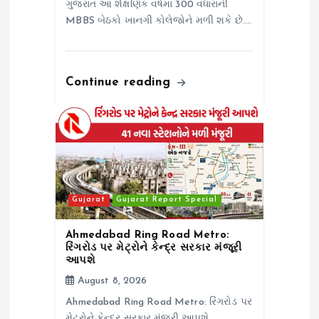
ગુજરાત આ શૈક્ષણિક વર્ષમાં 300 વધારાની
MBBS બેઠકો ખાનગી કોલેજોને મળી શકે છે.…
Continue reading
Gujarat
Gujarat Report Special
Ahmedabad Ring Road Metro:
રિંગરોડ પર મેટ્રોને કેન્દ્ર સરકાર મંજૂરી
આપશે
August 8, 2026
Ahmedabad Ring Road Metro: રિંગરોડ પર
મેટ્રોને કેન્દ્ર સરકાર મંજૂરી આપશે