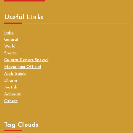
Useful Links
India
Gujarat
World
Sports
Gujarat Report Special
Mayur Jani Official
Ajab Gajab
Dharm
Jyotish
Adhyatm
Others
Tag Clouds