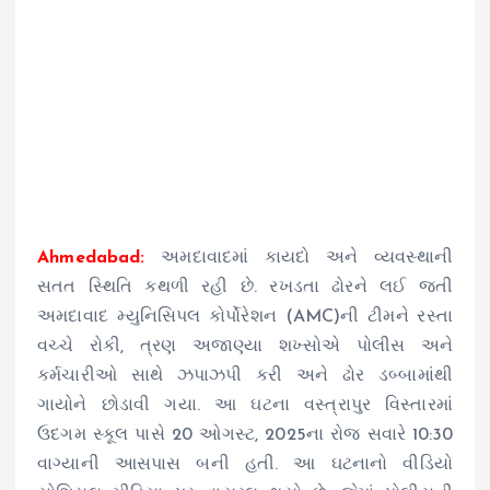
Ahmedabad:
અમદાવાદમાં કાયદો અને વ્યવસ્થાની
સતત સ્થિતિ કથળી રહી છે. રખડતા ઢોરને લઈ જતી
અમદાવાદ મ્યુનિસિપલ કોર્પોરેશન (AMC)ની ટીમને રસ્તા
વચ્ચે રોકી, ત્રણ અજાણ્યા શખ્સોએ પોલીસ અને
કર્મચારીઓ સાથે ઝપાઝપી કરી અને ઢોર ડબ્બામાંથી
ગાયોને છોડાવી ગયા. આ ઘટના વસ્ત્રાપુર વિસ્તારમાં
ઉદગમ સ્કૂલ પાસે 20 ઓગસ્ટ, 2025ના રોજ સવારે 10:30
વાગ્યાની આસપાસ બની હતી. આ ઘટનાનો વીડિયો