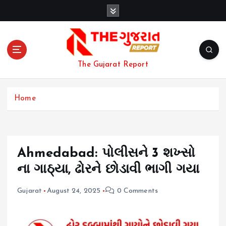
S
k
i
p
t
o
The Gujarat Report
c
o
n
Home
t
e
n
t
Ahmedabad: પોલીસને 3 શખ્સો
ના ગાઠ્યા, ઢોરને છોડાવી ભાગી ગયા
Gujarat
August 24, 2025
0 Comments