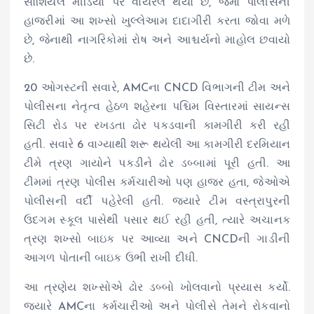
સોશિયલ મીડિયા પર વાયરલ થયો છે, જેમાં પોલીસની
હાજરીમાં આ શખ્સો ખુલ્લેઆમ દાદાગીરી કરતા જોવા મળે
છે, જેનાથી નાગરિકોમાં રોષ અને આશ્ચર્યનો માહોલ છવાયો
છે.
20 ઓગસ્ટની સવારે, AMCના CNCD વિભાગની ટીમ અને
પોલીસના નેતૃત્વ હેઠળ શહેરના પશ્ચિમ વિસ્તારમાં સાયન્સ
સિટી રોડ પર રખડતા ઢોર પકડવાની કામગીરી કરી રહી
હતી. સવારે 6 વાગ્યાથી શરૂ થયેલી આ કામગીરી દરમિયાન
ટીમે ત્રણ ગાયોને પકડીને ઢોર ડબ્બામાં પૂરી હતી. આ
ટીમમાં ત્રણ પોલીસ કર્મચારીઓ પણ હાજર હતા, જેઓએ
પોલીસની વર્દી પહેરેલી હતી. જ્યારે ટીમ વસ્ત્રાપુરની
ઉદગમ સ્કૂલ પાસેથી પસાર થઈ રહી હતી, ત્યારે અચાનક
ત્રણ શખ્સો બાઇક પર આવ્યા અને CNCDની ગાડીની
આગળ પોતાની બાઇક ઉભી રાખી દીધી.
આ ત્રણેય શખ્સોએ ઢોર ડબ્બો ખોલવાનો પ્રયાસ કર્યો.
જ્યારે AMCના કર્મચારીઓ અને પોલીસે તેમને રોકવાનો