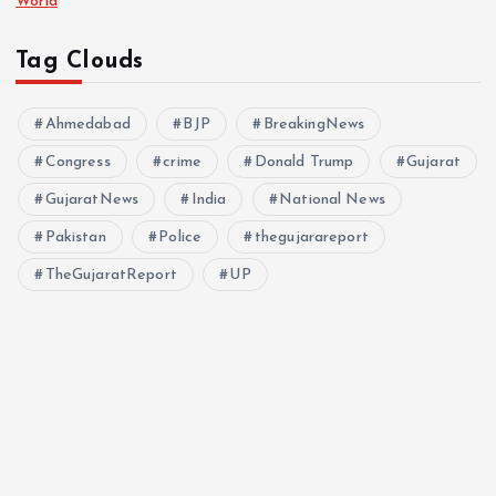
World
Tag Clouds
Ahmedabad
BJP
BreakingNews
Congress
crime
Donald Trump
Gujarat
GujaratNews
India
National News
Pakistan
Police
thegujarareport
TheGujaratReport
UP