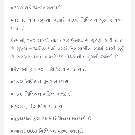
●૩૪૩ થર્ડ જેન્ડર મતદારો
●૧૮-૧૯ વય જૂથના આશરે ૫૭.૫ મિલિયન પ્રથમ વખત
મતદારો
કેરળમાં, ૧૪૦ બેઠકો માટે ૮૩૩ ઉમેદવારો ચૂંટણી લડી રહ્યા
છે. મુખ્ય રાજકીય પક્ષો વચ્ચે ત્રિ-માર્ગીય સ્પર્ધા ચાલી રહી
છે. સરકાર બનાવવા માટે ૭૧ બેઠકોની બહુમતી જરૂરી છે.
■કેરળમાં કુલ ૨૭.૧ મિલિયન મતદારો છે
●૧૩.૨ મિલિયન પુરુષ મતદારો
●૧૩.૯ મિલિયન મહિલા મતદારો
●૨૭૩ તૃતીય-લિંગ મતદારો
●પુડુચેરીમાં કુલ ૯૪.૪ મિલિયન મતદારો છે
●આશરે ૪૪.૩ મિલિયન પુરુષ મતદારો