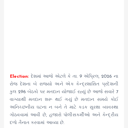
Election:
દેશમાં આજે એટલે કે તા. 9 એપ્રિલ, 2026 ના
રોજ દેશના બે રાજ્યો અને એક કેન્દ્રશાસિત પ્રદેશની
કુલ 296 બેઠકો પર મતદાન યોજાઈ રહ્યું છે આજે સવારે 7
વાગ્યાથી મતદાન શરૂ થઈ ગયું છે મતદાન સમયે કોઈ
અનિચ્છનીય ઘટના ન બને તે માટે કડક સુરક્ષા વ્યવસ્થા
ગોઠવવામાં આવી છે, હજારો પોલીસકર્મીઓ અને કેન્દ્રીય
દળો તૈનાત કરવામાં આવ્યા છે.