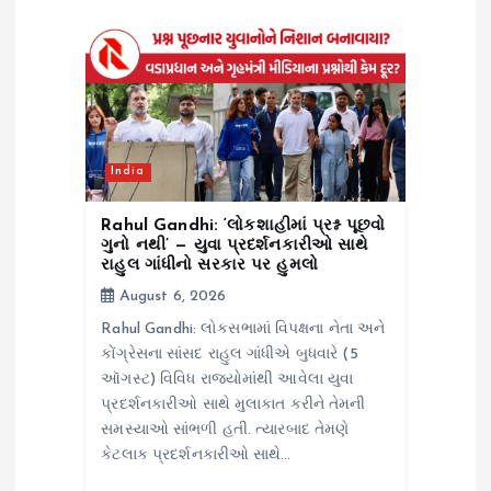
a
t
i
India
o
Rahul Gandhi: ‘લોકશાહીમાં પ્રશ્ન પૂછવો
n
ગુનો નથી’ — યુવા પ્રદર્શનકારીઓ સાથે
રાહુલ ગાંધીનો સરકાર પર હુમલો
August 6, 2026
Rahul Gandhi: લોકસભામાં વિપક્ષના નેતા અને
કોંગ્રેસના સાંસદ રાહુલ ગાંધીએ બુધવારે (5
ઑગસ્ટ) વિવિધ રાજ્યોમાંથી આવેલા યુવા
પ્રદર્શનકારીઓ સાથે મુલાકાત કરીને તેમની
સમસ્યાઓ સાંભળી હતી. ત્યારબાદ તેમણે
કેટલાક પ્રદર્શનકારીઓ સાથે…