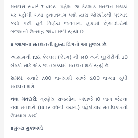
મતદારો સવારે 7 વાગ્યા પહેલા જ કેટલાક મતદાન મથકો
પર પહોંચી ગયા હતા.તમામ પક્ષો દ્વારા જોરશોરથી પ્રચાર
કર્યા પછી હવે નિર્ણય જનતાના હાથમાં છે,મતદારોમાં
ગજબનો ઉત્સાહ જોવા મળી રહ્યો છે.
■
આજના મતદાનની મુખ્ય વિગતો આ મુજબ છે.
આસામની 126, કેરલમ (કેરળ) ની 140 અને પુડુચેરીની 30
બેઠકો માટે એક જ તબક્કામાં મતદાન થઈ રહ્યું છે.
સમય:
સવારે 7:00 વાગ્યાથી સાંજે 6:00 વાગ્યા સુધી
મતદાન થશે.
નવા મતદારો:
ત્રણેય રાજ્યોમાં અંદાજે 10 લાખ જેટલા
નવા મતદારો (18-19 વર્ષની વયના) પહેલીવાર મતાધિકારનો
ઉપયોગ કરશે.
■
મુખ્ય મુકાબલો