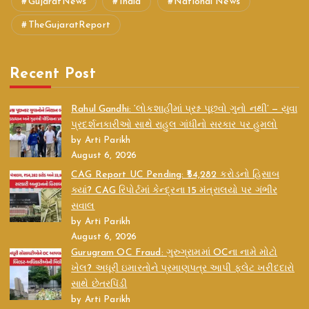
GujaratNews
India
National News
TheGujaratReport
Recent Post
Rahul Gandhi: ‘લોકશાહીમાં પ્રશ્ન પૂછવો ગુનો નથી’ — યુવા
પ્રદર્શનકારીઓ સાથે રાહુલ ગાંધીનો સરકાર પર હુમલો
by Arti Parikh
August 6, 2026
CAG Report UC Pending: ₹54,282 કરોડનો હિસાબ
ક્યાં? CAG રિપોર્ટમાં કેન્દ્રના 15 મંત્રાલયો પર ગંભીર
સવાલ
by Arti Parikh
August 6, 2026
Gurugram OC Fraud: ગુરુગ્રામમાં OCના નામે મોટો
ખેલ? અધૂરી ઇમારતોને પ્રમાણપત્ર આપી ફ્લેટ ખરીદદારો
સાથે છેતરપિંડી
by Arti Parikh