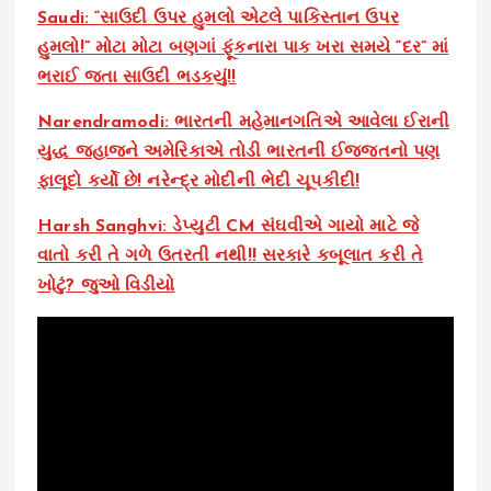
Saudi: “સાઉદી ઉપર હુમલો એટલે પાકિસ્તાન ઉપર
હુમલો!” મોટા મોટા બણગાં ફૂંકનારા પાક ખરા સમયે “દર” માં
ભરાઈ જતા સાઉદી ભડકયું!!
Narendramodi: ભારતની મહેમાનગતિએ આવેલા ઈરાની
યુદ્ધ જહાજને અમેરિકાએ તોડી ભારતની ઈજ્જતનો પણ
ફાલૂદો કર્યો છે! નરેન્દ્ર મોદીની ભેદી ચૂપકીદી!
Harsh Sanghvi: ડેપ્યુટી CM સંઘવીએ ગાયો માટે જે
વાતો કરી તે ગળે ઉતરતી નથી!! સરકારે કબૂલાત કરી તે
ખોટું? જુઓ વિડીયો