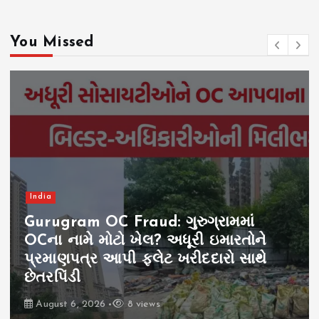
You Missed
India
Gurugram OC Fraud: ગુરુગ્રામમાં
OCના નામે મોટો ખેલ? અધૂરી ઇમારતોને
પ્રમાણપત્ર આપી ફ્લેટ ખરીદદારો સાથે
છેતરપિંડી
August 6, 2026
8 views