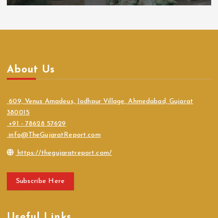
About Us
609, Venus Amadeus, Jodhpur Village, Ahmedabad, Gujarat
380015
+91 - 78628 57629
info@TheGujaratReport.com
https://thegujaratreport.com/
Subscribe Here
Useful Links