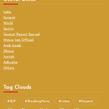
India
Gujarat
World
Sports
Gujarat Report Special
Mayur Jani Official
Ajab Gajab
Dharm
Jyotish
Adhyatm
Others
Tag Clouds
BJP
BreakingNews
crime
Gujarat