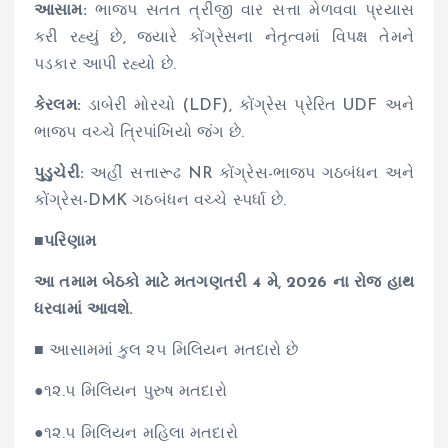
આસામ:
ભાજપ સતત ત્રીજી વાર સત્તા મેળવવા પ્રયાસ
કરી રહ્યું છે, જ્યારે કોંગ્રેસના નેતૃત્વમાં વિપક્ષ તેમને
પડકાર આપી રહ્યો છે.
કેરલમ:
ડાબેરી મોરચો (LDF), કોંગ્રેસ પ્રેરિત UDF અને
ભાજપ વચ્ચે ત્રિપાંખિયો જંગ છે.
પુડુચેરી:
અહીં સત્તારૂઢ NR કોંગ્રેસ-ભાજપ ગઠબંધન અને
કોંગ્રેસ-DMK ગઠબંધન વચ્ચે સ્પર્ધા છે.
■પરિણામ
આ તમામ બેઠકો માટે મતગણતરી 4 મે, 2026 ના રોજ હાથ
ધરવામાં આવશે.
■ આસામમાં કુલ ૨૫ મિલિયન મતદારો છે
●૧૨.૫ મિલિયન પુરુષ મતદારો
●૧૨.૫ મિલિયન મહિલા મતદારો