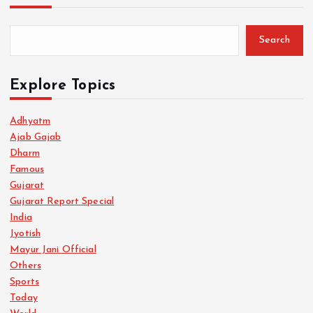
Search
Explore Topics
Adhyatm
Ajab Gajab
Dharm
Famous
Gujarat
Gujarat Report Special
India
Jyotish
Mayur Jani Official
Others
Sports
Today