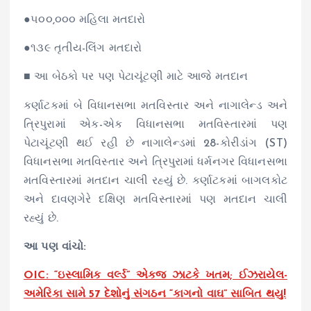
●૫૦૦,૦૦૦ મહિલા મતદારો
●૧૩૯ તૃતીય-લિંગ મતદારો
■ આ બેઠકો પર પણ પેટાચૂંટણી માટે આજે મતદાન
કર્ણાટકમાં બે વિધાનસભા મતવિસ્તાર અને નાગાલેન્ડ અને
ત્રિપુરામાં એક-એક વિધાનસભા મતવિસ્તારમાં પણ
પેટાચૂંટણી થઈ રહી છે નાગાલેન્ડમાં 28-કોરીડાંગ (ST)
વિધાનસભા મતવિસ્તાર અને ત્રિપુરામાં ધર્મનગર વિધાનસભા
મતવિસ્તારમાં મતદાન ચાલી રહ્યું છે. કર્ણાટકમાં બાગલકોટ
અને દાવણગેરે દક્ષિણ મતવિસ્તારમાં પણ મતદાન ચાલી
રહ્યું છે.
આ પણ વાંચો:
OIC: “ઇસ્લામિક વર્લ્ડ” એકજ ઝાટકે ખતમ; ઈઝરાયેલ-
અમેરિકા સામે 57 દેશોનું સંગઠન “કાગનો વાઘ” સાબિત થયુ!