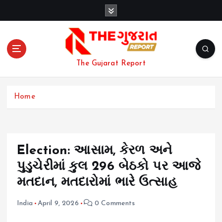
S
k
i
p
t
o
The Gujarat Report
c
o
n
Home
t
e
n
t
Election: આસામ, કેરળ અને
પુડુચેરીમાં કુલ 296 બેઠકો પર આજે
મતદાન, મતદારોમાં ભારે ઉત્સાહ
India
April 9, 2026
0 Comments