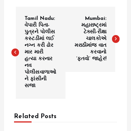
P
Tamil Nadu:
Mumbai:
o
વેપારી પિતા-
મહારાષ્ટ્રમાં
પુત્રને પોલીસ
ટેક્સી-રીક્ષા
કસ્ટડીમાં લઈ
ચાલકોએ
s
નગ્ન કરી ઢોર
મરાઠીમાંજ વાત
માર મારી
કરવાનો
t
હત્યા કરનાર
‘ફતવો’ જાહેર!
નવ
n
પોલીસવાળાઓ
ને ફાંસીની
a
સજા
v
i
Related Posts
g