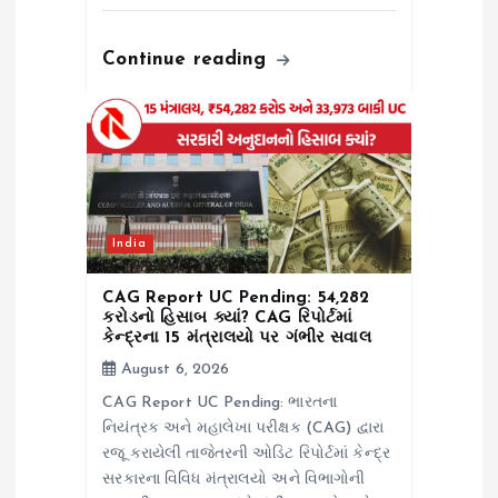
Continue reading
India
CAG Report UC Pending: ₹54,282
કરોડનો હિસાબ ક્યાં? CAG રિપોર્ટમાં
કેન્દ્રના 15 મંત્રાલયો પર ગંભીર સવાલ
August 6, 2026
CAG Report UC Pending: ભારતના
નિયંત્રક અને મહાલેખા પરીક્ષક (CAG) દ્વારા
રજૂ કરાયેલી તાજેતરની ઓડિટ રિપોર્ટમાં કેન્દ્ર
સરકારના વિવિધ મંત્રાલયો અને વિભાગોની