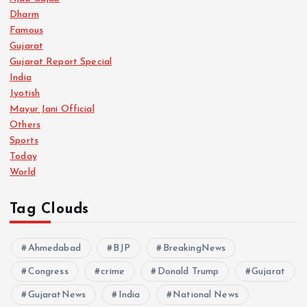
Dharm
Famous
Gujarat
Gujarat Report Special
India
Jyotish
Mayur Jani Official
Others
Sports
Today
World
Tag Clouds
Ahmedabad
BJP
BreakingNews
Congress
crime
Donald Trump
Gujarat
GujaratNews
India
National News