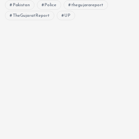
Pakistan
Police
thegujarareport
TheGujaratReport
UP