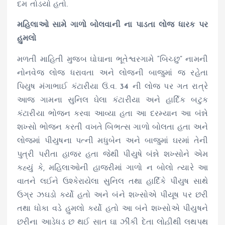
દમ તોડયો હતો.
મહિલાઓ સામે ગાળો બોલવાની ના પાડતા લોજ ધારક પર
હુમલો
મળતી માહિતી મુજબ ઘોઘાના ભૂતેશ્વરગામે “બિચ્છુ” નામની
નોનવેજ લોજ ધરાવતા અને લોજની બાજુમાં જ રહેતા
પિયુષ મંગાભાઈ કંટારીયા ઉં.વ. 34 ની લોજ પર ગત રાત્રે
આજ ગામના સુનિલ ઘેલા કંટારીયા અને હાર્દિક બટુક
કંટારીયા ભોજન કરવા આવ્યા હતા આ દરમ્યાન આ બંન્ને
શખ્સો ભોજન કરતી વખતે બિભત્સ ગાળો બોલતા હતા અને
લોજમાં પીયુષના પત્ની મધુબેન અને બાજુમાં ઘરમાં તેની
પુત્રી પરીતા હાજર હતા જેથી પીયુષે બંન્ને શખ્સોને એમ
કહ્યું કે, મહિલાઓની હાજરીમાં ગાળો ન બોલો ત્યારે આ
વાતને લઈને ઉશ્કેરાયેલા સુનિલ તથા હાર્દિકે પીયુષ સાથે
ઉગ્ર ઝઘડો કર્યો હતો અને બંને શખ્સોએ પીયૂષ પર છરી
તથા ધોકા વડે હુમલો કર્યો હતો આ બંને શખ્સોએ પીયુષને
છરીના આડેધડ છ થઈ સાત ઘા ઝીંકી દેતા લોહીથી લથપથ