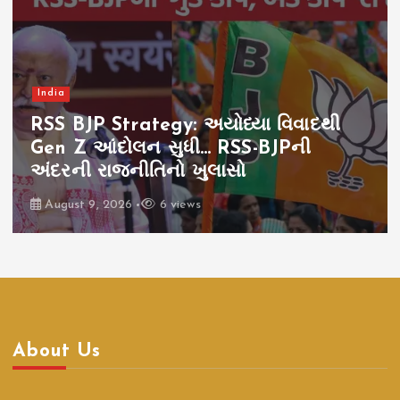
India
RSS BJP Strategy: અયોધ્યા વિવાદથી
Gen Z આંદોલન સુધી… RSS-BJPની
અંદરની રાજનીતિનો ખુલાસો
August 9, 2026
6 views
About Us