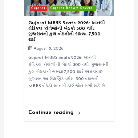
Gujarat
Gujarat Report Special
Gujarat MBBS Seats 2026: ખાનગી
મેડિકલ કોલેજોની બેઠકો 300 વધી,
ગુજરાતની કુલ બેઠકોની સંખ્યા 7,500
થઈ
August 8, 2026
Gujarat MBBS Seats 2026: ખાનગી
મેડિકલ કોલેજોની બેઠકો 300 વધી, ગુજરાતની
કુલ બેઠકોની સંખ્યા 7,500 થઈ અમદાવાદ:
ગુજરાત આ શૈક્ષણિક વર્ષમાં 300 વધારાની
MBBS બેઠકો ખાનગી કોલેજોને મળી શકે છે.…
Continue reading