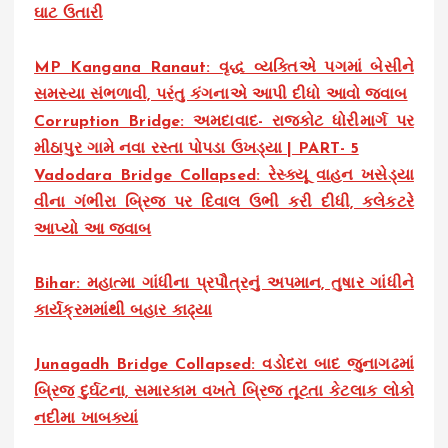
ઘાટ ઉતારી
MP Kangana Ranaut: વૃદ્ધ વ્યક્તિએ પગમાં બેસીને
સમસ્યા સંભળાવી, પરંતુ કંગનાએ આપી દીધો આવો જવાબ
Corruption Bridge: અમદાવાદ- રાજકોટ ધોરીમાર્ગ પર
મીઠાપુર ગામે નવા રસ્તા પોપડા ઉખડ્યા | PART- 5
Vadodara Bridge Collapsed: રેસ્ક્યૂ વાહન ખસેડ્યા
વીના ગંભીરા બ્રિજ પર દિવાલ ઉભી કરી દીધી, કલેકટરે
આપ્યો આ જવાબ
Bihar: મહાત્મા ગાંધીના પ્રપૌત્રનું અપમાન, તુષાર ગાંધીને
કાર્યક્રમમાંથી બહાર કાઢ્યા
Junagadh Bridge Collapsed: વડોદરા બાદ જુનાગઢમાં
બ્રિજ દુર્ઘટના, સમારકામ વખતે બ્રિજ તૂટતા કેટલાક લોકો
નદીમા ખાબક્યાં