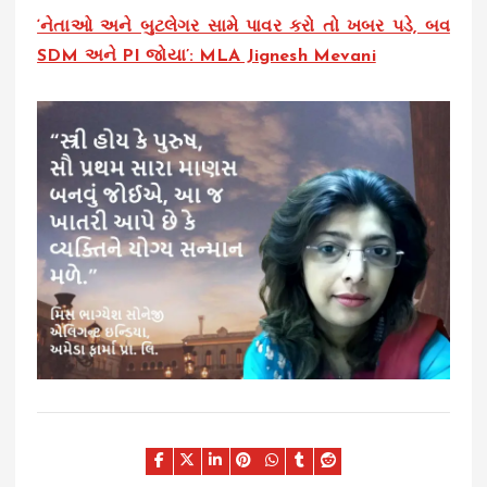
‘નેતાઓ અને બુટલેગર સામે પાવર કરો તો ખબર પડે, બવ
SDM અને PI જોયા’: MLA Jignesh Mevani