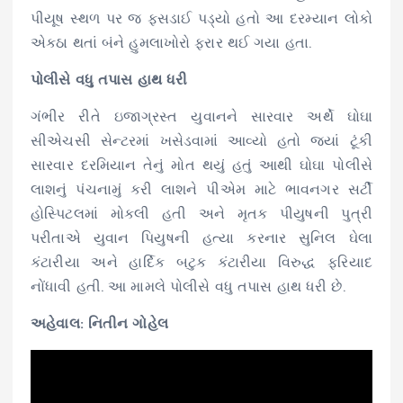
પીયૂષ સ્થળ પર જ ફસડાઈ પડ્યો હતો આ દરમ્યાન લોકો
એકઠા થતાં બંને હુમલાખોરો ફરાર થઈ ગયા હતા.
પોલીસે વધુ તપાસ હાથ ધરી
ગંભીર રીતે ઇજાગ્રસ્ત યુવાનને સારવાર અર્થે ઘોઘા
સીએચસી સેન્ટરમાં ખસેડવામાં આવ્યો હતો જ્યાં ટૂંકી
સારવાર દરમિયાન તેનું મોત થયું હતું આથી ઘોઘા પોલીસે
લાશનું પંચનામું કરી લાશને પીએમ માટે ભાવનગર સર્ટી
હોસ્પિટલમાં મોકલી હતી અને મૃતક પીયુષની પુત્રી
પરીતાએ યુવાન પિયુષની હત્યા કરનાર સુનિલ ઘેલા
કંટારીયા અને હાર્દિક બટુક કંટારીયા વિરુદ્ધ ફરિયાદ
નોંધાવી હતી. આ મામલે પોલીસે વધુ તપાસ હાથ ધરી છે.
અહેવાલ: નિતીન ગોહેલ