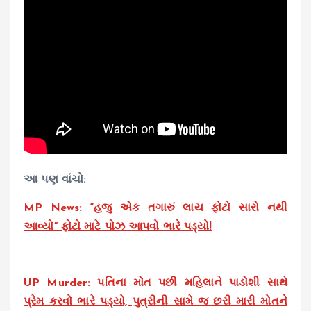
આ પણ વાંચો:
MP News: “હજુ એક તગારું લાય ફોટો સારો નથી
આવ્યો” ફોટો માટે પોઝ આપવો ભારે પડ્યો!
UP Murder: પતિના મોત પછી મહિલાને પાડોશી સાથે
પ્રેમ કરવો ભારે પડ્યો, પુત્રીની સામે જ છરી મારી મોતને