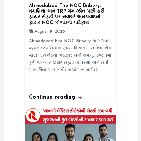
i
Ahmedabad Fire NOC Bribery:
તક્ષશિલા અને TRP ગેમ ઝોન પછી ફરી
o
ફાયર સેફ્ટી પર સવાલ! અમદાવાદમાં
ફાયર NOC કૌભાંડનો પર્દાફાશ
August 9, 2026
n
Ahmedabad Fire NOC Bribery: અમદાવાદ
મહાનગરપાલિકાના ફાયર વિભાગમાં થયેલા એક
મોટા લાંચકાંડનો ભંડાફોડ થતાં સમગ્ર રાજ્યમાં
ફરી એકવાર ફાયર સેફટી વ્યવસ્થા અને તેની
પારદર્શિતા અંગે ગંભીર ચર્ચા શરૂ થઈ છે.…
Continue reading