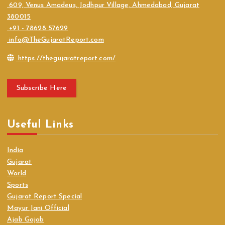
609, Venus Amadeus, Jodhpur Village, Ahmedabad, Gujarat
380015
+91 - 78628 57629
info@TheGujaratReport.com
https://thegujaratreport.com/
Subscribe Here
Useful Links
India
Gujarat
World
Sports
Gujarat Report Special
Mayur Jani Official
Ajab Gajab