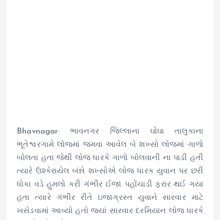
Bhavnagar: ભાવનગર જિલ્લાના ઘોઘા તાલુકાના
ભૂતેશ્વરગામે લોજમાં જમવા આવેલ બે શખ્સો લોજમાં ગાળો
બોલતા હતા જેથી લોજ ધારકે ગાળો બોલવાની ના પાડી હતી
ત્યારે ઉશ્કેરાયેલ બંન્ને શખ્સોએ લોજ ધારક યુવાન પર છરી
ધોકા વડે હુમલો કરી ગંભીર ઈજા પહોંચાડી ફરાર થઈ ગયા
હતા ત્યારે ગંભીર રીતે ઇજાગ્રસ્ત યુવાને સારવાર માટે
ખસેડવામાં આવ્યો હતો જ્યાં સારવાર દરમિયાન લોજ ધારકે