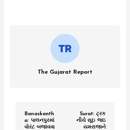
The Gujarat Report
P
Banaskanth
Surat: ટ્રક
o
a: પાલનપુરમાં
નીચે સૂઇ જઇ
વોરંટ બજાવવા
યમરાજાને