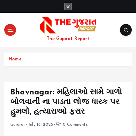
S
k
i
p
t
o
The Gujarat Report
c
o
n
Home
t
e
n
t
Bhavnagar: મહિલાઓ સામે ગાળો
બોલવાની ના પાડતા લોજ ધારક પર
હુમલો, હત્યારાઓ ફરાર
Gujarat
July 18, 2025
0 Comments