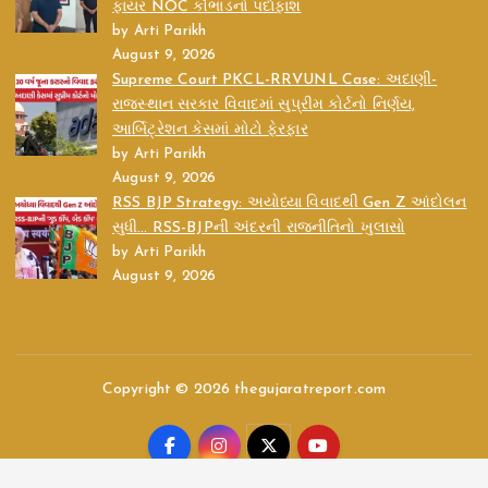
ફાયર NOC કૌભાંડનો પર્દાફાશ
by Arti Parikh
August 9, 2026
Supreme Court PKCL-RRVUNL Case: અદાણી-
રાજસ્થાન સરકાર વિવાદમાં સુપ્રીમ કોર્ટનો નિર્ણય,
આર્બિટ્રેશન કેસમાં મોટો ફેરફાર
by Arti Parikh
August 9, 2026
RSS BJP Strategy: અયોધ્યા વિવાદથી Gen Z આંદોલન
સુધી… RSS-BJPની અંદરની રાજનીતિનો ખુલાસો
by Arti Parikh
August 9, 2026
Copyright © 2026 thegujaratreport.com