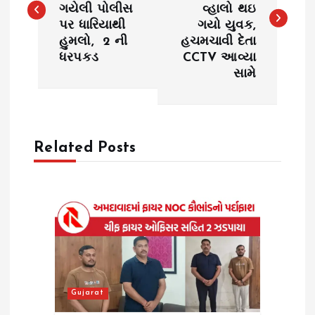
ગયેલી પોલીસ
વ્હાલો થઇ
s
પર ધારિયાથી
ગયો યુવક,
હુમલો, 2 ની
હચમચાવી દેતા
t
ધરપકડ
CCTV આવ્યા
સામે
n
a
Related Posts
v
i
g
a
t
Gujarat