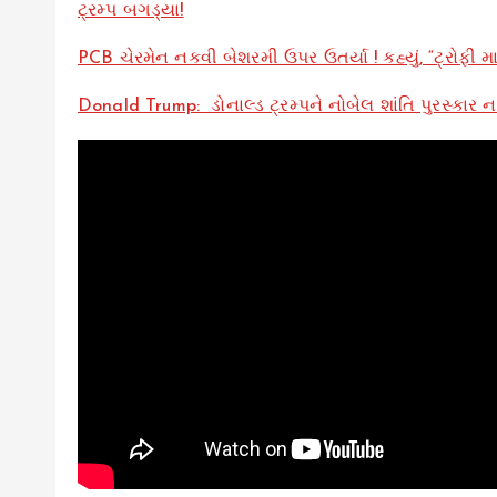
ટ્રમ્પ બગડ્યા!
PCB ચેરમેન નકવી બેશરમી ઉપર ઉતર્યા ! કહ્યું, “ટ્રોફી મ
Donald Trump: ડોનાલ્ડ ટ્રમ્પને નોબેલ શાંતિ પુરસ્કાર ન