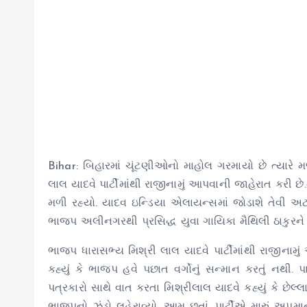
Bihar: બિહારમાં ચૂંટણીઓનો માહોલ ગરમાયો છે ત્યાર
લાલ યાદવે પાર્ટીમાંથી રાજીનામું આપવાની જાહેરાત કરી 
મળી રહ્યો. યાદવ ઇન્ડિયા એલાયન્સમાં જોડાશે તેવી અટક
ભાજપ અલીનગરથી પ્રસિદ્ધ યુવા ગાયિકા મૈથિલી ઠાકુરને ટ
ભાજપ ધારાસભ્ય મિશ્રી લાલ યાદવે પાર્ટીમાંથી રાજીનામ
કહ્યું કે ભાજપ હવે પછાત વર્ગોનું સન્માન કરતું નથી. પ
પત્રકારો સાથે વાત કરતા મિશ્રીલાલ યાદવે કહ્યું કે છેલ્