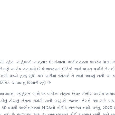
ે મળી રહેલા અહેવાલો અનુસાર દરભંગાના અલીનગરના ભાજપ ધારાસભ્
છે.તેમણે આરોપ લગાવ્યો છે કે ભાજપમાં દલિતો અને પછાત વર્ગોને તેમ
ળો વચ્ચે હજુ સુધી કઈ પાર્ટીમાં જોડાશે તે સામે આવ્યું નથી આ 
િકિટ આપવાનું વિચારી રહી છે.
ું આપવાની જાહેરાત સાથે જ પાર્ટીના નેતૃત્વ ઉપર ગંભીર આરોપ લગા
ાર્ટીનું ટોચનું નેતૃત્વ ઘમંડી બની ગયું છે. જનતા તેમને આ માટે પા
લા 30 વર્ષથી અલીનગરમાં NDAનો કોઈ ધારાસભ્ય નથી. પરંતુ, 2020 માં, 