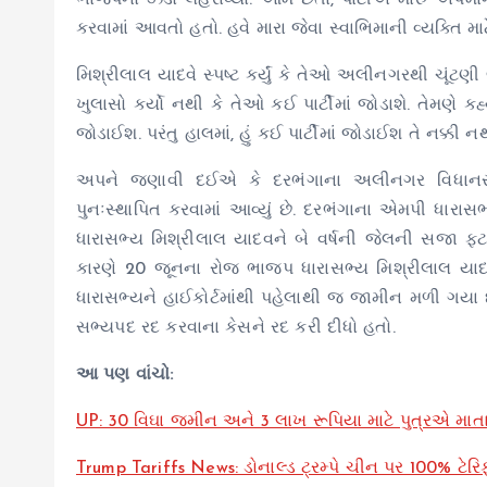
ભાજપનો ઝંડો લહેરાવ્યો. આમ છતાં, પાર્ટીએ મારું અપમા
કરવામાં આવતો હતો. હવે મારા જેવા સ્વાભિમાની વ્યક્તિ માટે
મિશ્રીલાલ યાદવે સ્પષ્ટ કર્યું કે તેઓ અલીનગરથી ચૂંટણી 
ખુલાસો કર્યો નથી કે તેઓ કઈ પાર્ટીમાં જોડાશે. તેમણે કહ્યું, 
જોડાઈશ. પરંતુ હાલમાં, હું કઈ પાર્ટીમાં જોડાઈશ તે નક્કી 
અપને જણાવી દઈએ કે દરભંગાના અલીનગર વિધાનસભ
પુનઃસ્થાપિત કરવામાં આવ્યું છે. દરભંગાના એમપી ધારા
ધારાસભ્ય મિશ્રીલાલ યાદવને બે વર્ષની જેલની સજા 
કારણે 20 જૂનના રોજ ભાજપ ધારાસભ્ય મિશ્રીલાલ યાદવનુ
ધારાસભ્યને હાઈકોર્ટમાંથી પહેલાથી જ જામીન મળી ગયા 
સભ્યપદ રદ કરવાના કેસને રદ કરી દીધો હતો.
આ પણ વાંચો:
UP: 30 વિઘા જમીન અને 3 લાખ રૂપિયા માટે પુત્રએ માત
Trump Tariffs News: ડોનાલ્ડ ટ્રમ્પે ચીન પર 100% ટેર