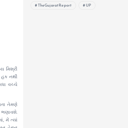
TheGujaratReport
UP
ય મિશ્રી
નો હક નથી
બધા વચ્ચે
વતા તેમણે
ઠ ભણાવશે.
મેં ત્યાં