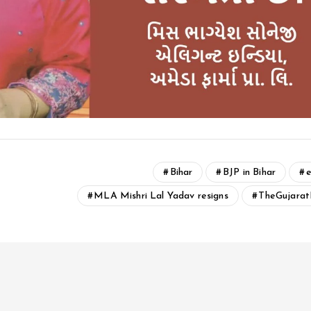
Bihar
BJP in Bihar
e
MLA Mishri Lal Yadav resigns
TheGujarat