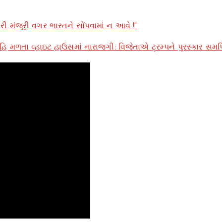
ારી મંજૂરી વગર ભારતને સોંપવામાં ન આવે !”
હિ મળતા વ્હાઇટ હાઉસમાં નારાજગી: વિજેતાએ ટ્રમ્પને પુરસ્કાર સમર્પિ