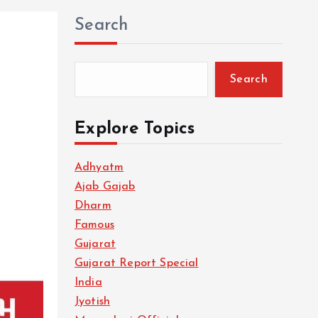
Search
Search
Explore Topics
Adhyatm
Ajab Gajab
Dharm
Famous
Gujarat
Gujarat Report Special
India
Jyotish