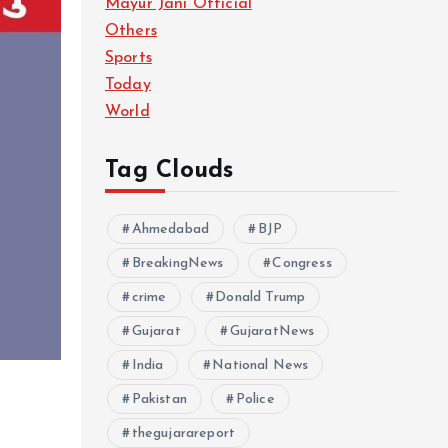
Mayur Jani Official
Others
Sports
Today
World
Tag Clouds
Ahmedabad
BJP
BreakingNews
Congress
crime
Donald Trump
Gujarat
GujaratNews
India
National News
Pakistan
Police
thegujarareport