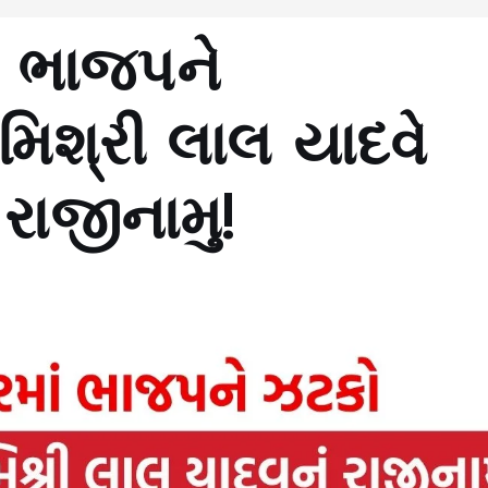
ં ભાજપને
મિશ્રી લાલ યાદવે
ં રાજીનામુ!