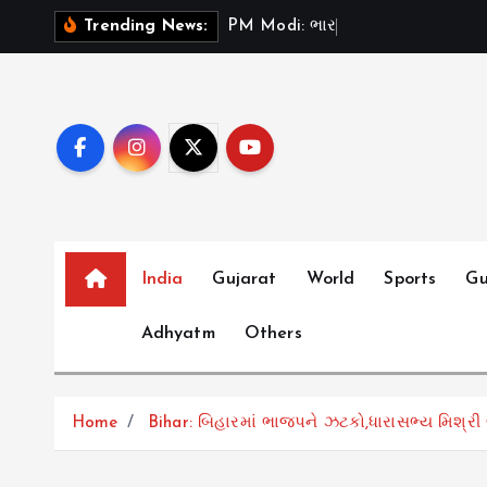
S
P
M
M
o
d
i
:
ભ
ર
ત
મ
ન
ત
Trending News:
k
i
p
t
o
c
o
n
t
India
Gujarat
World
Sports
Gu
e
Adhyatm
Others
n
t
Home
Bihar: બિહારમાં ભાજપને ઝટકો,ધારાસભ્ય મિશ્રી લાલ