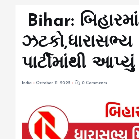
Bihar: બિહારમા
ઝટકો,ધારાસભ્ય 
પાર્ટીમાંથી આપ્યુ
India
October 11, 2025
0 Comments