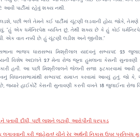
ન કર્યું છે. ભાજપમાં મારા આત્મસન્માનનું કોઈ સન્માન નથી. મને 
 આવી પાર્ટીમાં રહેવું શક્ય નથી.
લડશે, પછી ભલે તેમને કઈ પાર્ટીમાં ચૂંટણી લડવાની હોય. જોકે, તેમણે
“હું એક ધર્મનિરપેક્ષ વ્યક્તિ છું, તેથી શક્ય છે કે હું કોઈ ધર્મનિરપેક્ષ
નથી. એક વાત નક્કી છે: હું ચૂંટણી લડીશ અને જીતીશ.”
ાના ભાજપ ધારાસભ્ય મિશ્રીલાલ યાદવનું સભ્યપદ 23 જુલા
સભ્યની વિશેષ અદાલતે 27 મેના રોજ જૂના હુમલાના કેસની સુનાવણી
ફટકારી હતી. આ પછી મિશ્રીલાલને જેલની સજા ફટકારવામાં આવી હ
ં વિધાનસભામાંથી સભ્યપદ સમાપ્ત કરવામાં આવ્યું હતું. જો કે, 
છે, જ્યારે હાઈકોર્ટે કેસની સુનાવણી કરતી વખતે 18 જુલાઈના રોજ
ાને પતાવી દીધી, પછી લાશને લટાવી, આરોપીની ધરપકડ
િફ લગાવવાની કરી જાહેરાત! ચીને રેર અર્થની નિકાસ ઉપર પ્રતિબંધ મ