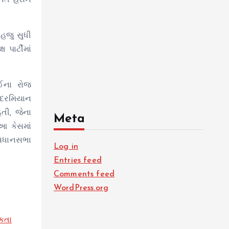
સતત હેરાન
 હજુ સુધી
 પાર્ટીમાં
ઈના રોજ
 દરમિયાન
તી, જેના
Meta
આ કેસમાં
 વિધાનસભા
Log in
Entries feed
Comments feed
WordPress.org
ુકતા