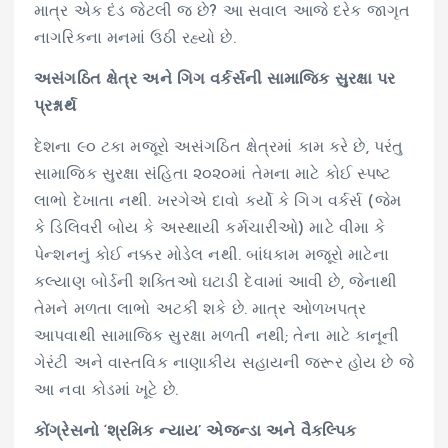
માત્ર એક દંડ જેટલી જ છે? આ સવાલ આજે દરેક જાગૃત
નાગરિકના મનમાં ઉઠી રહ્યો છે.
અસંગઠિત ક્ષેત્ર અને ગિગ વર્કર્સની સામાજિક સુરક્ષા પર
પ્રશ્નાર્થ
દેશના ૯૦ ટકા મજૂરો અસંગઠિત ક્ષેત્રમાં કામ કરે છે, પરંતુ
સામાજિક સુરક્ષા સંહિતા ૨૦૨૦માં તેમના માટે કોઈ સ્પષ્ટ
લાભો દેખાતા નથી. ખરગેએ દાવો કર્યો કે ગિગ વર્કર્સ (જેમ
કે ડિલિવરી બોય કે અસ્થાયી કર્મચારીઓ) માટે વીમા કે
પેન્શનનું કોઈ નક્કર મોડેલ નથી. બાંધકામ મજૂરો માટેના
કલ્યાણ બોર્ડની શક્તિઓ ઘટાડી દેવામાં આવી છે, જેનાથી
તેમને મળતા લાભો અટકી શકે છે. માત્ર ઓળખપત્ર
આપવાથી સામાજિક સુરક્ષા મળતી નથી; તેના માટે કાનૂની
ગેરંટી અને વાસ્તવિક નાણાકીય સહાયની જરૂર હોય છે જે
આ નવા કોડમાં ખૂટે છે.
કોંગ્રેસનો ‘શ્રમિક ન્યાય’ એજન્ડા અને વૈકલ્પિક