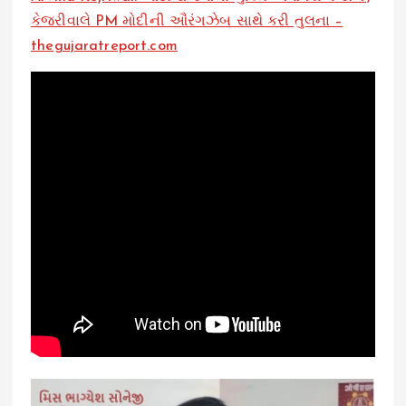
કેજરીવાલે PM મોદીની ઔરંગઝેબ સાથે કરી તુલના –
thegujaratreport.com