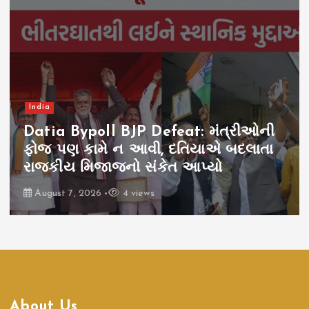
India
Datia Bypoll BJP Defeat: મંત્રીઓની
ફોજ પણ કામે ન આવી, દતિયાએ બદલાતા
રાજકીય મિજાજનો સંકેત આપ્યો
August 7, 2026
4 views
About Us