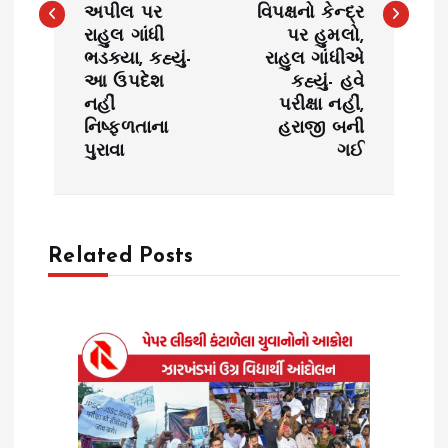
t
અપીલ પર
વિપક્ષનો કેન્દ્ર
રાહુલ ગાંધી
પર હુમલો,
n
ભડક્યા, કહ્યું-
રાહુલ ગાંધીએ
આ ઉપદેશ
કહ્યું- હવે
a
નહીં
પરીક્ષા નહીં,
નિષ્ફળતાના
હરાજી બની
v
પુરાવા
ગઈ
i
g
Related Posts
a
t
i
o