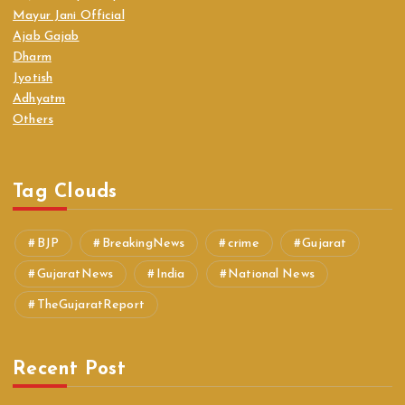
Mayur Jani Official
Ajab Gajab
Dharm
Jyotish
Adhyatm
Others
Tag Clouds
BJP
BreakingNews
crime
Gujarat
GujaratNews
India
National News
TheGujaratReport
Recent Post