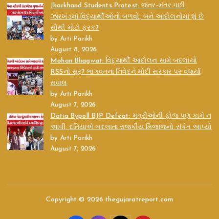
Jharkhand Students Protest: જંતર-મંતર પછી
ઝારખંડમાં વિદ્યાર્થીઓનો બળવો, બંને આંદોલનોમાં શું છે
સૌથી મોટો ફરક?
by Arti Parikh
August 8, 2026
Mohan Bhagwat: વિદ્યાર્થી આંદોલન સામે બદલાયો
RSSનો સૂર? ભાગવતના નિવેદને મોદી સરકાર પર વધાર્યા
સવાલ
by Arti Parikh
August 7, 2026
Datia Bypoll BJP Defeat: મંત્રીઓની ફોજ પણ કામે ન
આવી, દતિયાએ બદલાતા રાજકીય મિજાજનો સંકેત આપ્યો
by Arti Parikh
August 7, 2026
Copyright © 2026 thegujaratreport.com