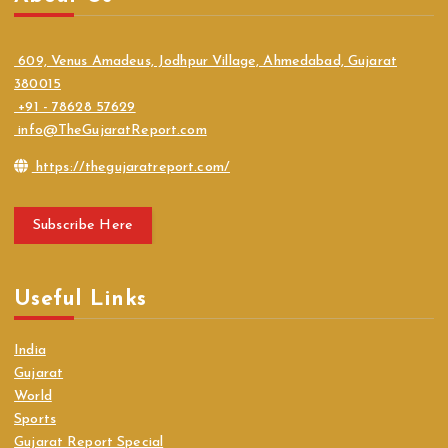
609, Venus Amadeus, Jodhpur Village, Ahmedabad, Gujarat
380015
+91 - 78628 57629
info@TheGujaratReport.com
https://thegujaratreport.com/
Subscribe Here
Useful Links
India
Gujarat
World
Sports
Gujarat Report Special