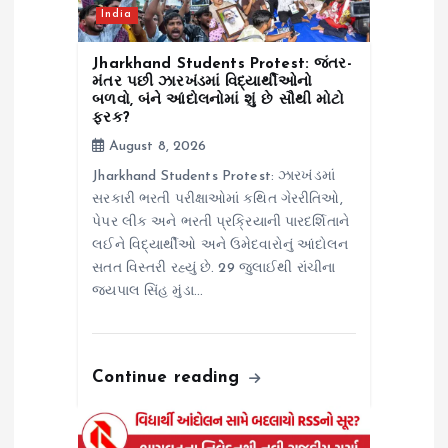
India
n
Jharkhand Students Protest: જંતર-
મંતર પછી ઝારખંડમાં વિદ્યાર્થીઓનો
બળવો, બંને આંદોલનોમાં શું છે સૌથી મોટો
ફરક?
August 8, 2026
Jharkhand Students Protest: ઝારખંડમાં
સરકારી ભરતી પરીક્ષાઓમાં કથિત ગેરરીતિઓ,
પેપર લીક અને ભરતી પ્રક્રિયાની પારદર્શિતાને
લઈને વિદ્યાર્થીઓ અને ઉમેદવારોનું આંદોલન
સતત વિસ્તરી રહ્યું છે. 29 જુલાઈથી રાંચીના
જયપાલ સિંહ મુંડા…
Continue reading