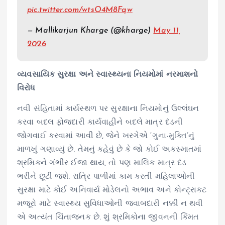
pic.twitter.com/wtsO4M8Fqw
— Mallikarjun Kharge (@kharge)
May 11,
2026
વ્યવસાયિક સુરક્ષા અને સ્વાસ્થ્યના નિયમોમાં નરમાશનો
વિરોધ
નવી સંહિતામાં કાર્યસ્થળ પર સુરક્ષાના નિયમોનું ઉલ્લંઘન
કરવા બદલ ફોજદારી કાર્યવાહીને બદલે માત્ર દંડની
જોગવાઈ કરવામાં આવી છે, જેને ખરગેએ ‘ગુના-મુક્તિ’નું
માળખું ગણાવ્યું છે. તેમનું કહેવું છે કે જો કોઈ અકસ્માતમાં
શ્રમિકને ગંભીર ઈજા થાય, તો પણ માલિક માત્ર દંડ
ભરીને છૂટી જશે. રાત્રિ પાળીમાં કામ કરતી મહિલાઓની
સુરક્ષા માટે કોઈ અનિવાર્ય મોડેલનો અભાવ અને કોન્ટ્રાક્ટ
મજૂરો માટે સ્વાસ્થ્ય સુવિધાઓની જવાબદારી નક્કી ન થવી
એ અત્યંત ચિંતાજનક છે. શું શ્રમિકોના જીવનની કિંમત