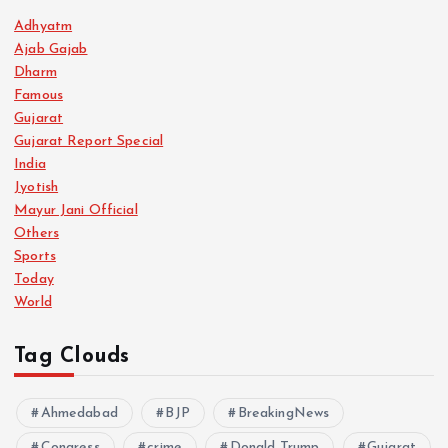
Adhyatm
Ajab Gajab
Dharm
Famous
Gujarat
Gujarat Report Special
India
Jyotish
Mayur Jani Official
Others
Sports
Today
World
Tag Clouds
Ahmedabad
BJP
BreakingNews
Congress
crime
Donald Trump
Gujarat