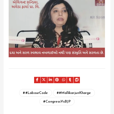
#LabourCode
#MallikarjunKharge
CongressVsBJP