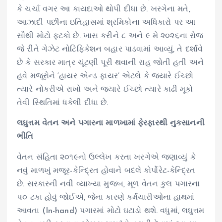
કે ચર્ચા વગર આ કાયદાઓ થોપી દીધા છે. ખરગેના મતે,
આઝાદી પછીના ઇતિહાસમાં શ્રમિકોના અધિકારો પર આ
સૌથી મોટો ફટકો છે. ખાસ કરીને ૮ અને ૯ મે ૨૦૨૬ના રોજ
જે રીતે ગેઝેટ નોટિફિકેશન બહાર પાડવામાં આવ્યું, તે દર્શાવે
છે કે સરકાર માત્ર ચૂંટણી પૂરી થવાની રાહ જોતી હતી અને
હવે મજૂરોને ‘હાયર એન્ડ ફાયર’ એટલે કે જ્યારે ઈચ્છો
ત્યારે નોકરીએ રાખો અને જ્યારે ઈચ્છો ત્યારે કાઢી મૂકો
તેવી સ્થિતિમાં ધકેલી દીધા છે.
લઘુત્તમ વેતન અને પગારના માળખામાં ફેરફારથી નુકસાનની
ભીતિ
વેતન સંહિતા ૨૦૧૯નો ઉલ્લેખ કરતા ખરગેએ જણાવ્યું કે
નવું માળખું મજૂર-કેન્દ્રિત હોવાને બદલે કોર્પોરેટ-કેન્દ્રિત
છે. સરકારની નવી વ્યાખ્યા મુજબ, મૂળ વેતન કુલ પગારના
૫૦ ટકા હોવું જોઈએ, જેના કારણે કર્મચારીઓના હાથમાં
આવતા (In-hand) પગારમાં મોટો ઘટાડો થશે. વધુમાં, લઘુત્તમ