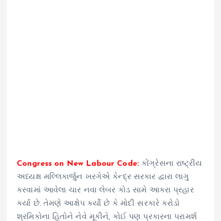
Congress on New Labour Code:
કોંગ્રેસના રાષ્ટ્રીય
અધ્યક્ષ મલ્લિકાર્જુન ખરગેએ કેન્દ્ર સરકાર દ્વારા લાગુ
કરવામાં આવેલા ચાર નવા લેબર કોડ સામે આકરા પ્રહાર
કર્યા છે. તેમણે આક્ષેપ કર્યો છે કે મોદી સરકારે કરોડો
શ્રમિકોના હિતોને નેવે મૂકીને, કોઈ પણ પ્રકારના પરામર્શ