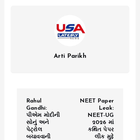
Arti Parikh
P
Rahul
NEET Paper
o
Gandhi:
Leak:
પીએમ મોદીની
NEET-UG
સોનું અને
2026 માં
s
પેટ્રોલ
કથિત પેપર
બચાવવાની
લીક મુદ્દે