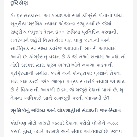
દૃષ્ટિકોણ
કેન્દ્ર સરકારના આ કાયદાઓ સામે કોંગ્રેસે પોતાનો પાંચ-
સૂત્રીય ‘શ્રમિક ન્યાય’ એજન્ડા રજૂ કર્યો છે. જેમાં
રાષ્ટ્રીય લઘુત્તમ વેતન ૪૦૦ રૂપિયા પ્રતિદિન કરવાની,
મનરેગાને શહેરી વિસ્તારોમાં પણ લાગુ કરવાની અને
સાર્વત્રિક સ્વાસ્થ્ય કવરેજ આપવાની ખાતરી આપવામાં
આવી છે. કોંગ્રેસનું વચન છે કે જો તેઓ સત્તામાં આવશે, તો
મોદી સરકાર દ્વારા શ્રમ કાયદાઓને નબળા પાડવાની
પ્રક્રિયાની સમીક્ષા કરશે અને કોન્ટ્રાક્ટ પ્રથાને રોકવા
માટે કામ કરશે. એક જાગૃત પત્રકાર તરીકે સવાલ એ થાય
છે કે વિકાસની આંધળી દોડમાં જે મજૂરો દેશનો પાયો છે, શું
તેમના અધિકારો સાથે સમજૂતી કરવી વ્યાજબી છે?
શ્રમિકોનું ભવિષ્ય અને લોકશાહીમાં સંવાદની જરૂરિયાત
કોઈપણ મોટો કાયદો જ્યારે દેશના કરોડો લોકોને અસર
કરતો હોય, ત્યારે પરામર્શ અને સંવાદ અનિવાર્ય છે. ૨૦૧૫