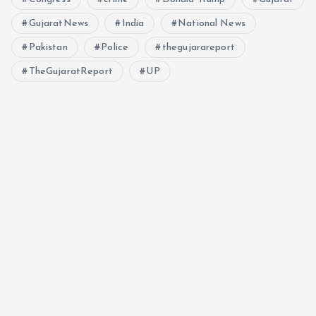
GujaratNews
India
National News
Pakistan
Police
thegujarareport
TheGujaratReport
UP