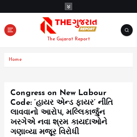
S
k
i
p
t
o
The Gujarat Report
c
o
n
Home
t
e
n
t
Congress on New Labour
Code: ‘હાયર એન્ડ ફાયર’ નીતિ
લાવવાનો આરોપ, મલ્લિકાર્જુન
ખરગેએ નવા શ્રમ કાયદાઓને
ગણાવ્યા મજૂર વિરોધી