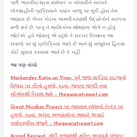
પછી ‘ભારતીય શ્રમ સંમેલન’ ન બોલાવીને સરકારે
લોકશાહીની પ્રક્રિયાને ક્યાંક બાજુ પર મૂકી હોય તેમ
જણાય છે. લેબર કોડના અમલીકરણથી ઉદ્યોગોને સરળતા
મળી શકે છે, પરંતુ તે શ્રમિકોના શોષણના ભોગે ન હોવું
જોઈએ. હવે જોવાનું એ રહેશે કે સરકાર વિપક્ષના આ
સવાલો પર શું પ્રતિક્રિયા આપે છે અને શું મજૂરોના હિતમાં
કોઈ સુધારા કરવામાં આવે છે કે નહીં.
આ પણ વાંચો:
Markandey Katju on Vijay: પૂર્વ જજ માર્કંડેય કાટજુનો
વિજય પર તીખો હુમલો, કહ્યું- જનતા જલ્દી નવા
સીએમથી નિરાશ થશે – thegujaratreport.com
Great Nicobar Project પર જયરામ રમેશનો કેન્દ્ર પર
હુમલો, કહ્યું- અધૂરા અભ્યાસોના આધારે અપાઈ
પર્યાવરણીય મંજૂરી – thegujaratreport.com
Arvind Kejriwal: ‘મોદી રાજમાંથી મુક્તિ અપાવશે પંજાબ’,