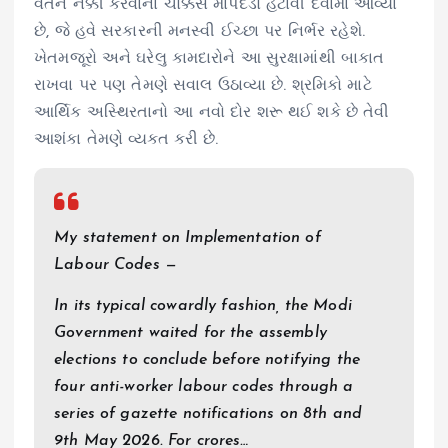
વેતન નક્કી કરવાના ચોક્કસ માપદંડો હટાવી દેવામાં આવ્યા
છે, જે હવે સરકારની મનસ્વી ઈચ્છા પર નિર્ભર રહેશે.
ખેતમજૂરો અને ઘરેલુ કામદારોને આ સુરક્ષામાંથી બાકાત
રાખવા પર પણ તેમણે સવાલ ઉઠાવ્યા છે. શ્રમિકો માટે
આર્થિક અસ્થિરતાનો આ નવો દોર શરૂ થઈ શકે છે તેવી
આશંકા તેમણે વ્યક્ત કરી છે.
My statement on Implementation of
Labour Codes —
In its typical cowardly fashion, the Modi
Government waited for the assembly
elections to conclude before notifying the
four anti-worker labour codes through a
series of gazette notifications on 8th and
9th May 2026. For crores…