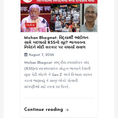
India
Mohan Bhagwat: વિદ્યાર્થી આંદોલન
સામે બદલાયો RSSનો સૂર? ભાગવતના
નિવેદને મોદી સરકાર પર વધાર્યા સવાલ
August 7, 2026
Mohan Bhagwat: રાષ્ટ્રીય સ્વયંસેવક સંઘ
(RSS)ના સરસંઘચાલક મોહન ભાગવતે દેશની
યુવા પેઢી એટલે કે Gen Z અંગે વિશ્વાસ વ્યક્ત
કરતાં જણાવ્યું કે માત્ર લોકો પોતાની
માંગણીઓ માટે રસ્તા પર ઉતરે…
Continue reading