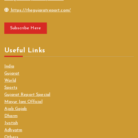
https://thegujaratreport.com/
Subscribe Here
Useful Links
India
Gujarat
World
Sports
Gujarat Report Special
Mayur Jani Official
Ajab Gajab
Dharm
Jyotish
Adhyatm
Others