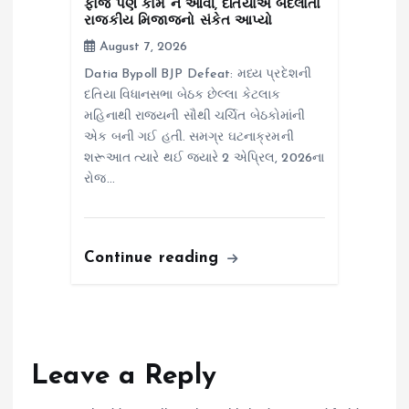
ફોજ પણ કામે ન આવી, દતિયાએ બદલાતા
રાજકીય મિજાજનો સંકેત આપ્યો
August 7, 2026
Datia Bypoll BJP Defeat: મધ્ય પ્રદેશની
દતિયા વિધાનસભા બેઠક છેલ્લા કેટલાક
મહિનાથી રાજ્યની સૌથી ચર્ચિત બેઠકોમાંની
એક બની ગઈ હતી. સમગ્ર ઘટનાક્રમની
શરૂઆત ત્યારે થઈ જ્યારે 2 એપ્રિલ, 2026ના
રોજ…
Continue reading
Leave a Reply