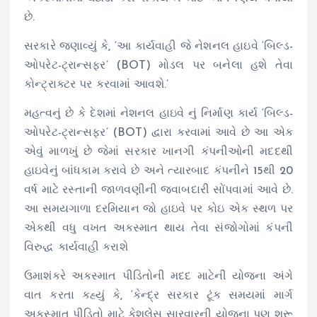
છે.
સરકારે જણાવ્યું કે, ‘આ કાર્યવાહી જે નેશનલ હાઇવે ‘બિલ્ડ-
ઓપરેટ-ટ્રાન્સફર’ (BOT) મોડલ પર બનેલા હશે તેવા
કોન્ટ્રાક્ટર પર કરવામાં આવશે.’
મહત્વનું છે કે દેશમાં નેશનલ હાઇવે નું નિર્માણ કાર્ય ‘બિલ્ડ-
ઓપરેટ-ટ્રાન્સફર’ (BOT) દ્વારા કરવામાં આવે છે આ એક
એવું માળખું છે જેમાં સરકાર ખાનગી કંપનીઓની મદદથી
હાઇવેનું બાંધકામ કરાવે છે અને ત્યારબાદ કંપનીને 15થી 20
વર્ષ માટે રસ્તાની જાળવણીની જવાબદારી સોંપવામાં આવે છે.
આ સમયગાળા દરમિયાન જો હાઇવે પર કોઇ એક સ્થળ પર
એકથી વધુ વખત અકસ્માત થાય તેવા સંજોગોમાં કંપની
વિરુદ્ધ કાર્યવાહી કરાશે
ઉમાશંકરે અકસ્માત પીડિતોની મદદ માટેની યોજના અંગે
વાત કરતા કહ્યું કે, ‘કેન્દ્ર સરકાર ટૂંક સમયમાં માર્ગ
અકસ્માત પીડિતો માટે કેશલેસ સારવારની યોજના પણ શરૂ