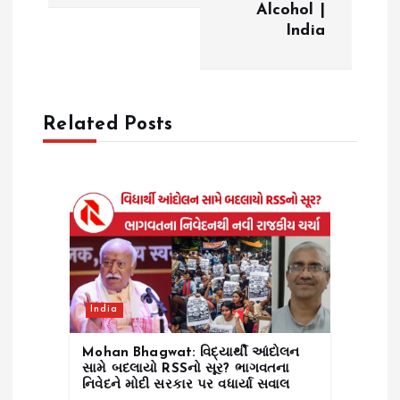
n
Alcohol |
India
a
v
Related Posts
i
g
a
t
i
India
o
Mohan Bhagwat: વિદ્યાર્થી આંદોલન
સામે બદલાયો RSSનો સૂર? ભાગવતના
નિવેદને મોદી સરકાર પર વધાર્યા સવાલ
n