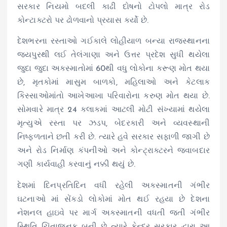
સરકાર નિયમો બદલી કાઢી દોષનો ટોપલો માત્ર રોડ
કોન્ટાક્ટરો પર ઢોળવાનો પ્રયાસ કર્યો છે.
દેશભરના રસ્તાઓ ગઈકાલે લોહીયાળ બન્યા રાજસ્થાનના
જયપુરથી લઈ તેલંગાણા અને ઉત્તર પ્રદેશ સુધી થયેલા
જુદા જુદા અકસ્માતોમાં 60થી વધુ લોકોના કરૂણ મોત થયા
છે, મૃતકોમાં માસુમ બાળકો, મહિલાઓ અને કેટલાક
કિસ્સાઓમાંતો આખેઆખા પરિવારોના કરુણ મોત થયા છે.
સોમવારે માત્ર 24 કલાકમાં આટલી મોટી સંખ્યામાં થયેલા
મૃત્યુએ રસ્તા પર ઝડપ, બેદરકારી અને વ્યવસ્થાની
નિષ્ફળતાને છતી કરી છે. ત્યારે હવે સરકાર સફાળી જાગી છે
અને રોડ નિર્માણ કંપનીઓ અને કોન્ટ્રાક્ટરને જવાબદાર
ગણી કાર્યવાહી કરવાનું નક્કી થયું છે.
દેશમાં દિનપ્રતિદિન વધી રહેલી અકસ્માતની ગંભીર
ઘટનાઓ માં સેંકડો લોકોમાં મોત થઈ રહયા છે દેશના
નેશનલ હાઇવે પર માર્ગ અકસ્માતની વધતી જતી ગંભીર
સ્થિતિ ચિંતાજનક બની છે ત્યારે કેન્દ્ર સરકાર દ્વારા આ