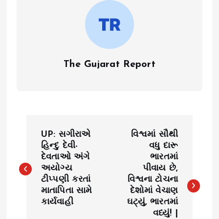
The Gujarat Report
P
UP: સગીરાએ
વિશ્વમાં સૌથી
o
હિન્દુ દેવી-
વધુ દારૂ
દેવતાઓ અંગે
ભારતમાં
અયોગ્ય
પીવાય છે,
s
ટીપ્પણી કરતાં
વિશ્વના ટોચના
માતાપિતા સામે
દેશોમાં વેચાણ
t
કાર્યવાહી
ઘટ્યું, ભારતમાં
વધ્યું! |