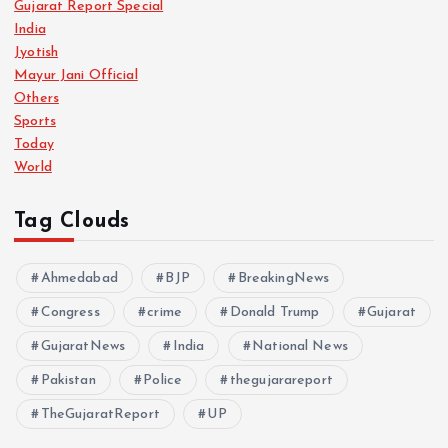
Gujarat Report Special
India
Jyotish
Mayur Jani Official
Others
Sports
Today
World
Tag Clouds
Ahmedabad
BJP
BreakingNews
Congress
crime
Donald Trump
Gujarat
GujaratNews
India
National News
Pakistan
Police
thegujarareport
TheGujaratReport
UP