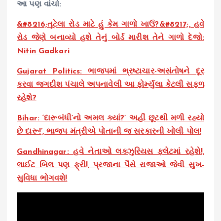
આ પણ વાંચો:
&#8216;તૂટેલા રોડ માટે હું કેમ ગાળો ખાઉં?&#8217;, હવે
રોડ જેણે બનાવ્યો હશે તેનું બોર્ડ મારીશ તેને ગાળો દેજો:
Nitin Gadkari
Gujarat Politics: ભાજપમાં ભ્રષ્ટાચાર-અસંતોષને દૂર
કરવા જગદીશ પંચાલે અપનાવેલી આ ફોર્મ્યુલા કેટલી સફળ
રહેશે?
Bihar: ‘દારૂબંધી’નો અમલ ક્યાં?’ અહીં છૂટથી મળી રહ્યો
છે દારૂ!’, ભાજપ મંત્રીએ પોતાની જ સરકારની ખોલી પોલ!
Gandhinagar: હવે નેતાઓ લક્ઝુરિયસ ફલેટમાં રહેશે!,
લાઈટ બિલ પણ ફ્રી!, પ્રજાના પૈસે રાજાઓ જેવી સુખ-
સુવિધા ભોગવશે!