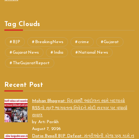
Tag Clouds
BJP
BreakingNews
crime
Gujarat
GujaratNews
India
National News
TheGujaratReport
Recent Post
Mohan Bhagwat: વિદ્યાર્થી આંદોલન સામે બદલાયો
RSSનો સૂર? ભાગવતના નિવેદને મોદી સરકાર પર વધાર્યા
સવાલ
by Arti Parikh
August 7, 2026
Datia Bypoll BJP Defeat: મંત્રીઓની ફોજ પણ કામે ન