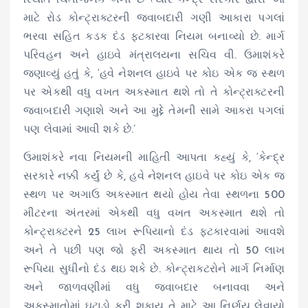
માટે રોડ કોન્ટ્રાક્ટરની જવાબદારી ગણી આકારા પગલાં
ભરવા સહિત કડક દંડ ફટકારવા નિયમ બનાવ્યો છે. માર્ગ
પરિવહન અને હાઇવે મંત્રાલયના સચિવ વી. ઉમાશંકરે
જણાવ્યું હતું કે, ‘હવે નેશનલ હાઇવે પર કોઇ એક જ સ્થળ
પર એકથી વધુ વખત અકસ્માત થશે તો તે કોન્ટ્રાક્ટરની
જવાબદારી ગણાશે અને આ મુદ્દે તેમની સામે આકરા પગલાં
પણ લેવામાં આવી શકે છે.’
ઉમાશંકરે નવા નિયમની માહિતી આપતા કહ્યું કે, ‘કેન્દ્ર
સરકારે નક્કી કર્યું છે કે, હવે નેશનલ હાઇવે પર કોઇ એક જ
સ્થળ પર અગાઉ અકસ્માત થયો હોય તેવા સ્થળના 500
મીટરના અંતરમાં એકથી વધુ વખત અકસ્માત થશે તો
કોન્ટ્રાક્ટરને 25 લાખ રૂપિયાનો દંડ ફટકારવામાં આવશે
અને તે પછી પણ જો ફરી અકસ્માત થાય તો 50 લાખ
રૂપિયા સુધીનો દંડ થઇ શકે છે. કોન્ટ્રાક્ટરોને માર્ગ નિર્માણ
અને જાળવણીમાં વધુ જવાબદાર બનાવવા અને
અકસ્માતોમાં ઘટાડો કરી શકાય તે માટે આ નિર્ણય લેવાયો