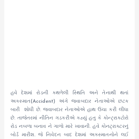
હવે દેશમાં રોડની કથળેલી સ્થિતિ અને તેનાથી થતાં
અકસ્માત(Accident) અંગે જવાબદાર નેતાઓએ છટક
બારી શોધી છે. જવાબદાર નેતાઓએ હાથ ઉંચા કરી લીધા
છે. તાજેતરમાં નીતિન ગડકરીએ કહ્યું હતુ કે કોન્ટ્રાક્ટોરો
રોડ નબળા બનાવ ને ગાળો મારે ખાવાની. હવે કોનટ્રાક્ટરનું
બોર્ડ મારીશ. જે નિવેદન બાદ દેશમાં અકસ્માતનોને લઈ