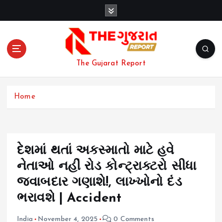
S
k
i
p
t
o
The Gujarat Report
c
o
n
Home
t
e
n
t
દેશમાં થતાં અકસ્માતો માટે હવે
નેતાઓ નહીં રોડ કોન્ટ્રાક્ટરો સીધા
જવાબદાર ગણાશે!, લાખ્ખોનો દંડ
ભરાવશે | Accident
India
November 4, 2025
0 Comments