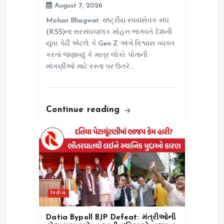
August 7, 2026
Mohan Bhagwat: રાષ્ટ્રીય સ્વયંસેવક સંઘ
(RSS)ના સરસંઘચાલક મોહન ભાગવતે દેશની
યુવા પેઢી એટલે કે Gen Z અંગે વિશ્વાસ વ્યક્ત
કરતાં જણાવ્યું કે માત્ર લોકો પોતાની
માંગણીઓ માટે રસ્તા પર ઉતરે…
Continue reading
India
Datia Bypoll BJP Defeat: મંત્રીઓની