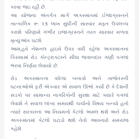
કરવા જઇ રહી છે.
આ યોજના અંતર્ગત માર્ગ અકસ્માતમાં ઈજાગ્રસ્તને
તાત્કાલિક રૂ. 1.5 લાખ સુધીની સારવાર મફત ઉપલબ્ધ
કરાશે પરિણામે ગંભીર ઇજાગ્રસ્તને તરત સારવાર મળતા
મૃત્યુઆંક ઘટશે.
આમ,હવે નેશનલ હાઇવે ઉપર વધી રહેલા અકસ્માતના
કિસ્સામાં રોડ કોન્ટ્રાક્ટરને સીધા જવાબદાર ગણી પગલાં
ભરવા નિર્ણય લેવાયો છે.
રોડ અકસ્માતના વધેલા બનાવો અને તાજેતરની
ઘટનાઓએ ફરી એકવાર એ સવાલ ઊભો કર્યો છે કે દેશની
સડકો પર સામાન્ય નાગરિકોની સુરક્ષા માટે ક્યારે પગલાં
લેવાશે તે સવાલ લાંબા સમયથી ચર્ચાનો વિષય બન્યો હતો
ત્યારે સરકારના આ નિયમનો કેટલો અમલ થશે અને રોડ
અકસ્માતમાં કેટલો ઘટાડો થશે તેતો આવનારો સમયજ
કહેશે.