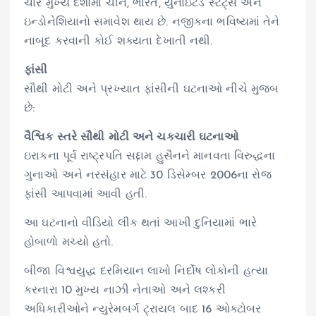
ચાર મુખ્ય દેશોમાં ચીન, ભારત, યુનાઇટેડ સ્ટેટ્સ અને
ઇન્ડોનેશિયાનો સમાવેશ થાય છે. નજીકના ભવિષ્યમાં તેને
નાબૂદ કરવાની કોઈ શક્યતા દેખાતી નથી.
ફાંસી
સૌથી મોટી અને પ્રખ્યાત ફાંસીની ઘટનાઓ નીચે મુજબ
છે:
વૈશ્વિક સ્તરે સૌથી મોટી અને ચકચારી ઘટનાઓ
ઇરાકના પૂર્વ રાષ્ટ્રપતિ સદ્દામ હુસૈનને માનવતા વિરુદ્ધના
ગુનાઓ અને નરસંહાર માટે 30 ડિસેમ્બર 2006ના રોજ
ફાંસી આપવામાં આવી હતી.
આ ઘટનાનો વીડિયો લીક થતાં આખી દુનિયામાં ભારે
હોબાળો મચ્યો હતો.
બીજા વિશ્વયુદ્ધ દરમિયાન લાખો નિર્દોષ લોકોની હત્યા
કરનારા 10 મુખ્ય નાઝી નેતાઓ અને લશ્કરી
અધિકારીઓને ન્યુરેમબર્ગ ટ્રાયલ બાદ 16 ઓક્ટોબર