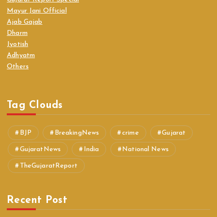
Mayur Jani Official
Ajab Gajab
Dharm
Jyotish
Adhyatm
Others
Tag Clouds
BJP
BreakingNews
crime
Gujarat
GujaratNews
India
National News
TheGujaratReport
Recent Post