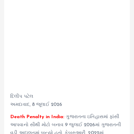
દિલીપ પટેલ
અમદાવાદ, 8 જૂલાઈ 2026
Death Penalty in India:
ગુજરાતના ઇતિહાસમાં ફાંસી
આપવાનો સૌથી મોટો બનાવ 9 જુલાઈ 2026માં ગુજરાતની
વડી અદાલતમાં બન્યો હતો. ફેબ્રુઆરી, 2022માં