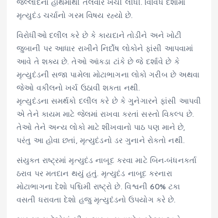
જલ્લાદના હાથમાંથી તલવાર ખેંચી લીધી. વિવિધ દેશોમાં
મૃત્યુદંડ ચર્ચાનો ગરમ વિષય રહ્યો છે.
વિરોધીઓ દલીલ કરે છે કે કાયદાને તોડીને અને ખોટી
જુબાની પર આધાર રાખીને નિર્દોષ લોકોને ફાંસી આપવામાં
આવે તે શક્ય છે. તેઓ આંકડા ટાંકે છે જે દર્શાવે છે કે
મૃત્યુદંડની સજા પામેલા મોટાભાગના લોકો ગરીબ છે અથવા
જેઓ વકીલનો ખર્ચ ઉઠાવી શકતા નથી.
મૃત્યુદંડના સમર્થકો દલીલ કરે છે કે ગુનેગારને ફાંસી આપવી
એ તેને કાયમ માટે જેલમાં રાખવા કરતાં સસ્તો વિકલ્પ છે.
તેઓ તેને અન્ય લોકો માટે શીખવાનો પાઠ પણ માને છે,
પરંતુ આ હોવા છતાં, મૃત્યુદંડનો ડર ગુનાને રોકતો નથી.
સંયુક્ત રાષ્ટ્રમાં મૃત્યુદંડ નાબૂદ કરવા માટે બિન-બંધનકર્તા
ઠરાવ પર મતદાન થયું હતું. મૃત્યુદંડ નાબૂદ કરનારા
મોટાભાગના દેશો પશ્ચિમી રાષ્ટ્રો છે. વિશ્વની 60% ટકા
વસતી ધરાવતા દેશો હજુ મૃત્યુદંડનો ઉપયોગ કરે છે.