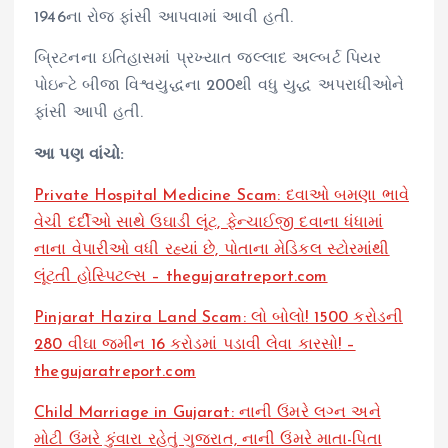
1946ના રોજ ફાંસી આપવામાં આવી હતી.
બ્રિટનના ઇતિહાસમાં પ્રખ્યાત જલ્લાદ અલ્બર્ટ પિયર
પોઇન્ટે બીજા વિશ્વયુદ્ધના 200થી વધુ યુદ્ધ અપરાધીઓને
ફાંસી આપી હતી.
આ પણ વાંચો:
Private Hospital Medicine Scam: દવાઓ બમણા ભાવે
વેચી દર્દીઓ સાથે ઉઘાડી લૂંટ, ફેન્ચાઈજી દવાના ધંધામાં
નાના વેપારીઓ વધી રહ્યાં છે, પોતાના મેડિકલ સ્ટોરમાંથી
લૂંટતી હોસ્પિટલ્સ – thegujaratreport.com
Pinjarat Hazira Land Scam: લો બોલો! 1500 કરોડની
280 વીઘા જમીન 16 કરોડમાં પડાવી લેવા કારસો! –
thegujaratreport.com
Child Marriage in Gujarat: નાની ઉંમરે લગ્ન અને
મોટી ઉંમરે કુંવારા રહેતું ગુજરાત, નાની ઉંમરે માતા-પિતા