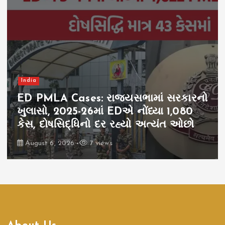
India
ED PMLA Cases: રાજ્યસભામાં સરકારનો
ખુલાસો, 2025-26માં EDએ નોંધ્યા 1,080
કેસ, દોષસિદ્ધિનો દર રહ્યો અત્યંત ઓછો
August 6, 2026
7 views