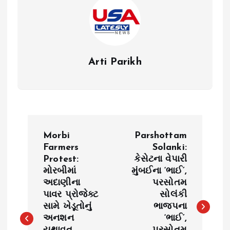
Arti Parikh
P
Morbi
Parshottam
o
Farmers
Solanki:
Protest:
કેસેટના વેપારી
મોરબીમાં
મુંબઈના ‘ભાઈ’,
s
અદાણીના
પરસોતમ
પાવર પ્રોજેક્ટ
સોલંકી
t
સામે ખેડૂતોનું
ભાજપના
અનશન
‘ભાઈ’,
n