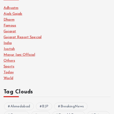
Adhyatm
Ajab Gajab
Dharm
Famous
Gujarat
Gujarat Report Special
India
Jyotish
Mayur Jani Official
Others
Sports
Today
World
Tag Clouds
Ahmedabad
BJP
BreakingNews