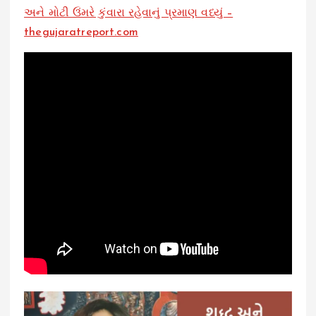
અને મોટી ઉંમરે કુંવારા રહેવાનું પ્રમાણ વધ્યું –
thegujaratreport.com