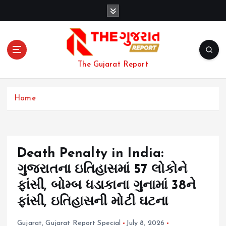
S
k
i
p
t
o
The Gujarat Report
c
o
n
Home
t
e
n
t
Death Penalty in India:
ગુજરાતના ઇતિહાસમાં 57 લોકોને
ફાંસી, બોમ્બ ધડાકાના ગુનામાં 38ને
ફાંસી, ઇતિહાસની મોટી ઘટના
Gujarat
,
Gujarat Report Special
July 8, 2026