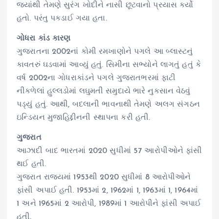
જ્યાંથી તેમણે સુરંગ ખોદીને નાસી છૂટવાનો પ્રયાસ કર્યો
હતો. પરંતુ પકડાઈ ગયા હતા.
ગોધરા કાંડ કારણ
ગુજરાતના 2002નાં કોમી રમખાણોને પગલે આ બ્લાસ્ટનું
કાવતરું ઘડવામાં આવ્યું હતું. સિમીના સભ્યોને લાગતું હતું કે
વર્ષ 2002ના ગોધરાકાંડને પગલે ગુજરાતભરમાં ફાટી
નીકળેલાં હુલ્લડોમાં લઘુમતી સમુદાયે ભારે નુકસાન વેઠવું
પડ્યું હતું. આથી, બદલાની ભાવનાથી તેમણે અલગ સંગઠન
ઇન્ડિયન મુજાહિદ્દીનની સ્થાપના કરી હતી.
ગુજરાત
આઝાદી બાદ ભારતમાં 2020 સુધીમાં 57 આરોપીઓને ફાંસી
થઈ હતી.
ગુજરાત રાજ્યમાં 1953થી 2020 સુધીમાં 8 આરોપીઓને
ફાંસી અપાઈ હતી. 1953માં 2, 1962માં 1, 1963માં 1, 1964માં
1 અને 1965માં 2 આરોપી, 1989માં 1 આરોપીને ફાંસી અપાઈ
હતી.