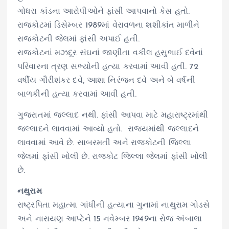
ગોધરા કાંડના આરોપીઓને ફાંસી આપવાનો કેસ હતો.
રાજકોટમાં ડિસેમ્બર 1989માં વેરાવળના શશીકાંત માળીને
રાજકોટની જેલમાં ફાંસી અપાઈ હતી.
રાજકોટનાં મઝદૂર સંઘનાં જાણીતા વકીલ હસુભાઈ દવેનાં
પરિવારના ત્રણ સભ્યોની હત્યા કરવામાં આવી હતી. 72
વર્ષીય ગૌરીશંકર દવે, આશા નિરંજન દવે અને બે વર્ષની
બાળકીની હત્યા કરવામાં આવી હતી.
ગુજરાતમાં જલ્લાદ નથી. ફાંસી આપવા માટે મહારાષ્ટ્રમાંથી
જલ્લાદને લાવવામાં આવ્યો હતો. રાજ્યમાંથી જલ્લાદને
લાવવામાં આવે છે. સાબરમતી અને રાજકોટની જિલ્લા
જેલમાં ફાંસી ખોલી છે. રાજકોટ જિલ્લા જેલમાં ફાંસી ખોલી
છે.
નથુરામ
રાષ્ટ્રપિતા મહાત્મા ગાંધીની હત્યાના ગુનામાં નાથુરામ ગોડસે
અને નારાયણ આપ્ટેને 15 નવેમ્બર 1949ના રોજ અંબાલા