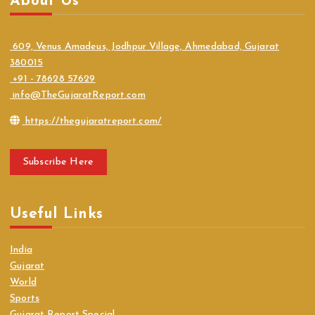
About Us
609, Venus Amadeus, Jodhpur Village, Ahmedabad, Gujarat
380015
+91 - 78628 57629
info@TheGujaratReport.com
https://thegujaratreport.com/
Subscribe Here
Useful Links
India
Gujarat
World
Sports
Gujarat Report Special