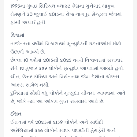
1993ના મુંબઇ સિરિયલ બ્લાસ્ટ કેસના ગુનેગાર યાકુબ
મેમણને 30 જુલાઈ 2015ના રોજ નાગપુર સેન્ટ્રલ જેલમાં
ફાંસી અપાઈ હતી.
વિશ્વમાં
તાજેતરના વર્ષોમાં વિશ્વભરમાં મૃત્યુદંડની ઘટનાઓમાં મોટો
ઉછાળો આવ્યો છે.
છેલ્લા 10 વર્ષોમાં 2015થી 2025 વચ્ચે વિશ્વભરમાં સત્તાવાર
રીતે 12 હજાર 329 લોકોને મૃત્યુદંડ આપવામાં આવ્યો હતો.
ચીન, ઉત્તર કોરિયા અને વિયેતનામ જેવા દેશોના ચોક્કસ
આંકડા સામેલ નથી,
દુનિયામાં સૌથી વધુ લોકોને મૃત્યુદંડ ચીનમાં આપવામાં આવે
છે, જોકે ત્યાં આ આંકડા ગુપ્ત રાખવામાં આવે છે.
ઈરાન
ઈરાનમાં વર્ષ 2025માં 2159 લોકોને અને સાઉદી
અરેબિયામાં 356 લોકોને માદક પદાર્થોની હેરાફેરી અને