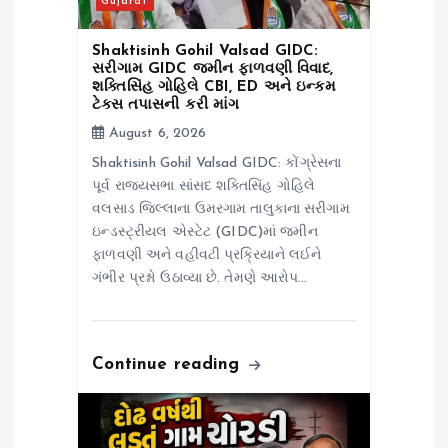
Gujarat
Shaktisinh Gohil Valsad GIDC:
સરીગામ GIDC જમીન ફાળવણી વિવાદ,
શક્તિસિંહ ગોહિલે CBI, ED અને ઇન્કમ
ટેક્સ તપાસની કરી માંગ
August 6, 2026
Shaktisinh Gohil Valsad GIDC: કોંગ્રેસના
પૂર્વ રાજ્યસભા સાંસદ શક્તિસિંહ ગોહિલે
વલસાડ જિલ્લાના ઉમરગામ તાલુકાના સરીગામ
ઇન્ડસ્ટ્રીયલ એસ્ટેટ (GIDC)માં જમીન
ફાળવણી અને વહીવટી પ્રક્રિયાને લઈને
ગંભીર પ્રશ્નો ઉઠાવ્યા છે. તેમણે આરોપ…
Continue reading