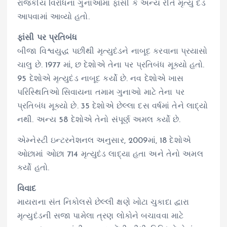
રાજકીય વિરોધના ગુનાઓમાં ફાંસી કે અન્ય રીતે મૃત્યુ દંડ
આપવામાં આવ્યો હતો.
ફાંસી પર પ્રતિબંધ
બીજા વિશ્વયુદ્ધ પછીથી મૃત્યુદંડને નાબૂદ કરવાના પ્રયાસો
ચાલુ છે. 1977 માં, છ દેશોએ તેના પર પ્રતિબંધ મૂક્યો હતો.
95 દેશોએ મૃત્યુદંડ નાબૂદ કર્યો છે. નવ દેશોએ ખાસ
પરિસ્થિતિઓ સિવાયના તમામ ગુનાઓ માટે તેના પર
પ્રતિબંધ મૂક્યો છે. 35 દેશોએ છેલ્લા દસ વર્ષમાં તેને લાદ્યો
નથી. અન્ય 58 દેશોએ તેનો સંપૂર્ણ અમલ કર્યો છે.
એમ્નેસ્ટી ઇન્ટરનેશનલ અનુસાર, 2009માં, 18 દેશોએ
ઓછામાં ઓછા 714 મૃત્યુદંડ લાદ્યા હતા અને તેનો અમલ
કર્યો હતો.
વિવાદ
માયરાના સંત નિકોલસે છેલ્લી ક્ષણે ખોટા ચુકાદા દ્વારા
મૃત્યુદંડની સજા પામેલા ત્રણ લોકોને બચાવવા માટે