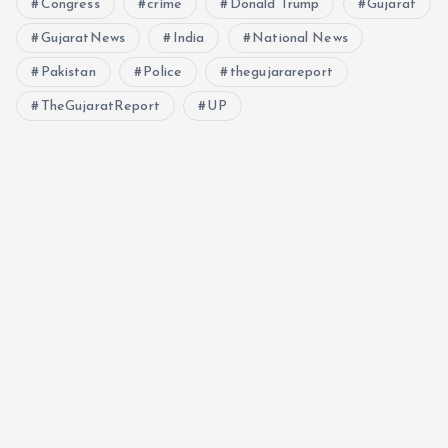
Congress
crime
Donald Trump
Gujarat
GujaratNews
India
National News
Pakistan
Police
thegujarareport
TheGujaratReport
UP