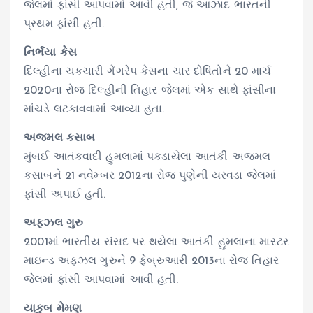
જેલમાં ફાંસી આપવામાં આવી હતી, જે આઝાદ ભારતની
પ્રથમ ફાંસી હતી.
નિર્ભયા કેસ
દિલ્હીના ચકચારી ગેંગરેપ કેસના ચાર દોષિતોને 20 માર્ચ
2020ના રોજ દિલ્હીની તિહાર જેલમાં એક સાથે ફાંસીના
માંચડે લટકાવવામાં આવ્યા હતા.
અજમલ કસાબ
મુંબઈ આતંકવાદી હુમલામાં પકડાયેલા આતંકી અજમલ
કસાબને 21 નવેમ્બર 2012ના રોજ પુણેની યરવડા જેલમાં
ફાંસી અપાઈ હતી.
અફઝલ ગુરુ
2001માં ભારતીય સંસદ પર થયેલા આતંકી હુમલાના માસ્ટર
માઇન્ડ અફઝલ ગુરુને 9 ફેબ્રુઆરી 2013ના રોજ તિહાર
જેલમાં ફાંસી આપવામાં આવી હતી.
યાકુબ મેમણ