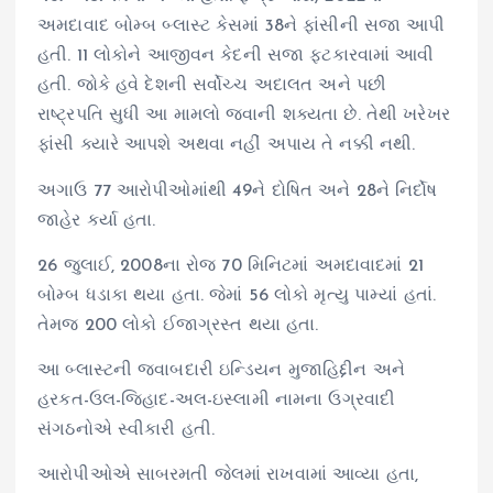
અમદાવાદ બોમ્બ બ્લાસ્ટ કેસમાં 38ને ફાંસીની સજા આપી
હતી. 11 લોકોને આજીવન કેદની સજા ફટકારવામાં આવી
હતી. જોકે હવે દેશની સર્વોચ્ચ અદાલત અને પછી
રાષ્ટ્રપતિ સુધી આ મામલો જવાની શક્યતા છે. તેથી ખરેખર
ફાંસી ક્યારે આપશે અથવા નહીં અપાય તે નક્કી નથી.
અગાઉ 77 આરોપીઓમાંથી 49ને દોષિત અને 28ને નિર્દોષ
જાહેર કર્યા હતા.
26 જુલાઈ, 2008ના રોજ 70 મિનિટમાં અમદાવાદમાં 21
બોમ્બ ધડાકા થયા હતા. જેમાં 56 લોકો મૃત્યુ પામ્યાં હતાં.
તેમજ 200 લોકો ઈજાગ્રસ્ત થયા હતા.
આ બ્લાસ્ટની જવાબદારી ઇન્ડિયન મુજાહિદ્દીન અને
હરકત-ઉલ-જિહાદ-અલ-ઇસ્લામી નામના ઉગ્રવાદી
સંગઠનોએ સ્વીકારી હતી.
આરોપીઓએ સાબરમતી જેલમાં રાખવામાં આવ્યા હતા,