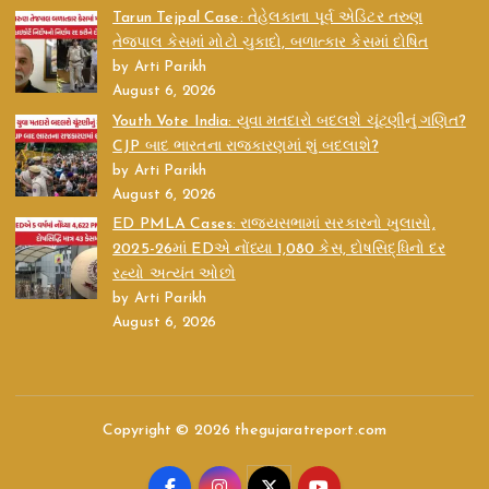
Tarun Tejpal Case: તેહેલકાના પૂર્વ એડિટર તરુણ
તેજપાલ કેસમાં મોટો ચુકાદો, બળાત્કાર કેસમાં દોષિત
by Arti Parikh
August 6, 2026
Youth Vote India: યુવા મતદારો બદલશે ચૂંટણીનું ગણિત?
CJP બાદ ભારતના રાજકારણમાં શું બદલાશે?
by Arti Parikh
August 6, 2026
ED PMLA Cases: રાજ્યસભામાં સરકારનો ખુલાસો,
2025-26માં EDએ નોંધ્યા 1,080 કેસ, દોષસિદ્ધિનો દર
રહ્યો અત્યંત ઓછો
by Arti Parikh
August 6, 2026
Copyright © 2026 thegujaratreport.com