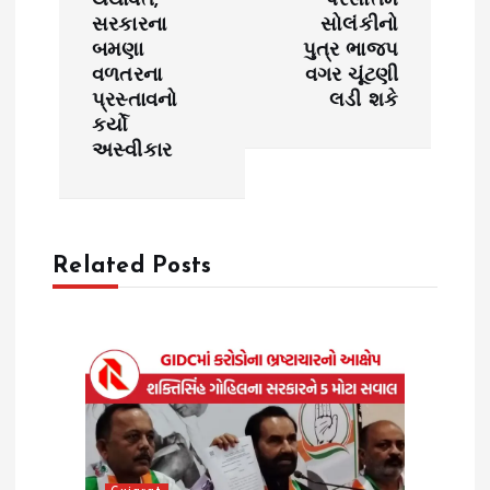
યથાવત,
પરસોતમ
સરકારના
સોલંકીનો
a
બમણા
પુત્ર ભાજપ
વળતરના
વગર ચૂંટણી
v
પ્રસ્તાવનો
લડી શકે
કર્યો
i
અસ્વીકાર
g
a
Related Posts
t
i
o
n