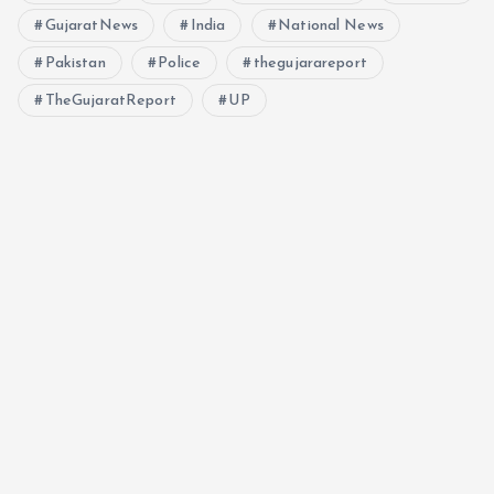
GujaratNews
India
National News
Pakistan
Police
thegujarareport
TheGujaratReport
UP