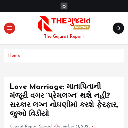
S
k
i
p
t
o
The Gujarat Report
c
o
n
Home
t
e
n
t
Love Marriage: માતાપિતાની
મંજૂરી વગર ‘પ્રેમલગ્ન’ થશે નહીં?
સરકાર લગ્ન નોધણીમાં કરશે ફેરફાર,
જુઓ વિડીયો
Gujarat Report Special
December 31, 2025