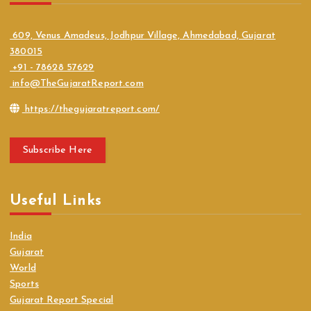
609, Venus Amadeus, Jodhpur Village, Ahmedabad, Gujarat
380015
+91 - 78628 57629
info@TheGujaratReport.com
https://thegujaratreport.com/
Subscribe Here
Useful Links
India
Gujarat
World
Sports
Gujarat Report Special