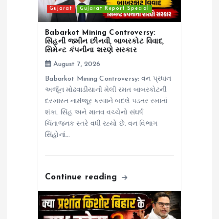
i
Gujarat
Gujarat Report Special
o
Babarkot Mining Controversy:
સિંહની જમીન છીનવી, બાબરકોટ વિવાદ,
સિમેન્ટ કંપનીના શરણે સરકાર
n
August 7, 2026
Babarkot Mining Controversy: વન પ્રધાન
અર્જૂન મોઢવાડીયાની મેલી રમત બાબરકોટની
દરખાસ્ત નામંજૂર કરવાને બદલે પડતર રખાતાં
શંકા. સિંહ અને માનવ વચ્ચેનો સંઘર્ષ
ચિંતાજનક સ્તરે વધી રહ્યો છે. વન વિભાગ
સિંહોનાં…
Continue reading