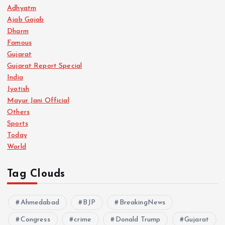
Adhyatm
Ajab Gajab
Dharm
Famous
Gujarat
Gujarat Report Special
India
Jyotish
Mayur Jani Official
Others
Sports
Today
World
Tag Clouds
Ahmedabad
BJP
BreakingNews
Congress
crime
Donald Trump
Gujarat