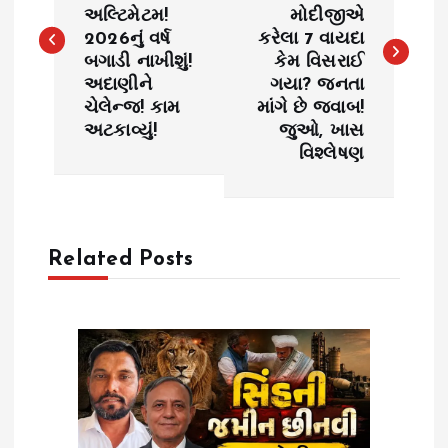
અલ્ટિમેટમ!
મોદીજીએ
s
2026નું વર્ષ
કરેલા 7 વાયદા
બગાડી નાખીશું!
કેમ વિસરાઈ
t
અદાણીને
ગયા? જનતા
ચેલેન્જ! કામ
માંગે છે જવાબ!
n
અટકાવ્યું!
જુઓ, ખાસ
વિશ્લેષણ
a
v
Related Posts
i
g
a
t