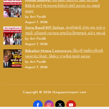
Mohan Bhagwat: વિદ્યાર્થી આંદોલન સામે બદલાયો
RSSનો સૂર? ભાગવતના નિવેદને મોદી સરકાર પર વધાર્યા
સવાલ
by Arti Parikh
August 7, 2026
Datia Bypoll BJP Defeat: મંત્રીઓની ફોજ પણ કામે ન
આવી, દતિયાએ બદલાતા રાજકીય મિજાજનો સંકેત આપ્યો
by Arti Parikh
August 7, 2026
Babarkot Mining Controversy: સિંહની જમીન છીનવી,
બાબરકોટ વિવાદ, સિમેન્ટ કંપનીના શરણે સરકાર
by Arti Parikh
August 7, 2026
Copyright © 2026 thegujaratreport.com