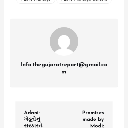
Info.thegujaratreport@gmail.co
m
P
Adani:
Promises
o
ખેડૂતોનું
made by
સરકારને
Modi: