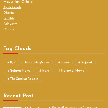
Mayur Jani Official
Ajab Gajab
Dharm
Jyotish
Adhyatm
Others
Tag Clouds
BJP
BreakingNews
crime
Gujarat
GujaratNews
India
National News
TheGujaratReport
Recent Post