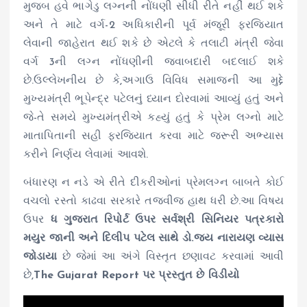
મુજબ હવે ભાગેડુ લગ્નની નોંધણી સીધી રીતે નહીં થઈ શકે
અને તે માટે વર્ગ-2 અધિકારીની પૂર્વ મંજૂરી ફરજિયાત
લેવાની જાહેરાત થઈ શકે છે એટલે કે તલાટી મંત્રી જેવા
વર્ગ 3ની લગ્ન નોંધણીની જવાબદારી બદલાઈ શકે
છે.ઉલ્લેખનીય છે કે,અગાઉ વિવિધ સમાજની આ મુદ્દે
મુખ્યમંત્રી ભૂપેન્દ્ર પટેલનું ધ્યાન દોરવામાં આવ્યું હતું અને
જે-તે સમયે મુખ્યમંત્રીએ કહ્યું હતું કે પ્રેમ લગ્નો માટે
માતાપિતાની સહી ફરજિયાત કરવા માટે જરૂરી અભ્યાસ
કરીને નિર્ણય લેવામાં આવશે.
બંધારણ ન નડે એ રીતે દીકરીઓનાં પ્રેમલગ્ન બાબતે કોઈ
વચલો રસ્તો કાઢવા સરકારે તજવીજ હાથ ધરી છે.આ વિષય
ઉપર
ધ ગુજરાત રિપોર્ટ ઉપર સર્વશ્રી સિનિયર પત્રકારો
મયુર જાની અને દિલીપ પટેલ સાથે ડો.જય નારાયણ વ્યાસ
જોડાયા
છે જેમાં આ અંગે વિસ્તૃત છણાવટ કરવામાં આવી
છે,
The Gujarat Report પર પ્રસ્તુત છે વિડીયો