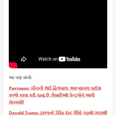
આ પણ વાંચો:
Pentagon: ચીનની ભેદી હિલચાલ; અરૂણાચલ પ્રદેશ
કબ્જે કરવા કરી રહ્યું છે, તૈયારીઓ! પેન્ટગોને આપી
ચેતવણી!
Donald Trump: ટ્રમ્પનો ‘ટેરિફ દાવ’ ઊંધો પડ્યો! 700થી