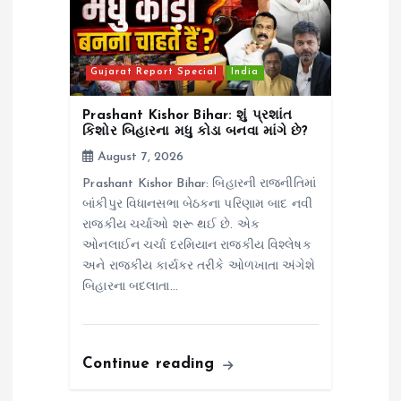
Gujarat Report Special
India
Prashant Kishor Bihar: શું પ્રશાંત
કિશોર બિહારના મધુ કોડા બનવા માંગે છે?
August 7, 2026
Prashant Kishor Bihar: બિહારની રાજનીતિમાં
બાંકીપુર વિધાનસભા બેઠકના પરિણામ બાદ નવી
રાજકીય ચર્ચાઓ શરૂ થઈ છે. એક
ઓનલાઈન ચર્ચા દરમિયાન રાજકીય વિશ્લેષક
અને રાજકીય કાર્યકર તરીકે ઓળખાતા અંગેશે
બિહારના બદલાતા…
Continue reading