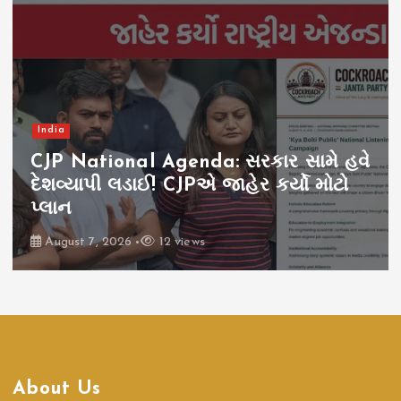
India
CJP National Agenda: સરકાર સામે હવે
દેશવ્યાપી લડાઈ! CJPએ જાહેર કર્યો મોટો
પ્લાન
August 7, 2026
12 views
About Us