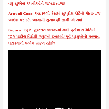
વધુ યુએસ કંપનીઓને લાગ્યા તાળા!
Aravali Case: અરવલ્લી કેસમાં સુપ્રીમ કોર્ટેનો પોતાનાજ
આદેશ પર સ્ટે; આગામી સુનાવણી 21મી એ થશે
Gujarat BJP: ગુજરાત ભાજપમાં નવી પ્રદેશ સમિતિમાં
“CR પાટીલ વિરોધી જૂથ”નો દબદબો! પૂર્વ પ્રમુખોનો પ્રભાવ
ઘટાડવાનો પયોગ સફળ રહેશે?