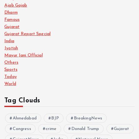
Ajab Gajab
Dharm
Famous
Gujarat
Gujarat Report Special
India
Jyotish
Mayur Jani Official
Others
Sports
Today
World
Tag Clouds
Ahmedabad
BJP
BreakingNews
Congress
crime
Donald Trump
Gujarat