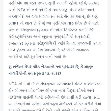
પ્રતિબંધ ૨૨ જૂન ૨૦૨૬ સુધી અમલી રહેશે. જોકે, સરકાર
અને NTA નો તર્ક એ છે કે આ પગલું ‘પેપર લીક’ અને
નકલખોરો પર લગામ લગાવવા માટે લેવામાં આવ્યું છે, પણ
સવાલ એ થાય છે કે શું આ પ્રતિબંધ વાસ્તવિક છે કે પછી
પોતાની નિષ્ફળતા છુપાવવાનો એક ‘ડિજિટલ પડદો’ છે?
ઈલેક્ટ્રોનિક્સ અને સૂચના પ્રૌદ્યોગિકી મંત્રાલયે
(MeitY) સૂચના પ્રૌદ્યોગિકી અધિનિયમ, ૨૦૦૦ની કલમ
૬૯A હેઠળ આ આદેશ આપ્યો છે, જે લાખો સામાન્ય
નાગરિકો માટે મુસીબત બની ગયો છે.
શું ખરેખર પેપર લીક રોકવાનો આ પ્રયાસ છે, કે માત્ર
નાગરિકોની સ્વતંત્રતા પર કાતર?
NTA નો દાવો છે કે ટેલિગ્રામ પર ચાલતી કેટલીક શંકાસ્પદ
ચેનલો અને બોટ ‘પેપર લીક’ના નામે વિદ્યાર્થીઓ અને
વાલીઓ પાસેથી લાખો રૂપિયાની ઉઘરાણી કરી રહ્યા હતા.
આ ટોળકીઓ પરીક્ષા પછી જૂના મેસેજને એડિટ કરીને તેમાં
અસલી પ્રશ્નપત્ર જોડી દેતી હતી, જેથી એવું સાબિત કરી