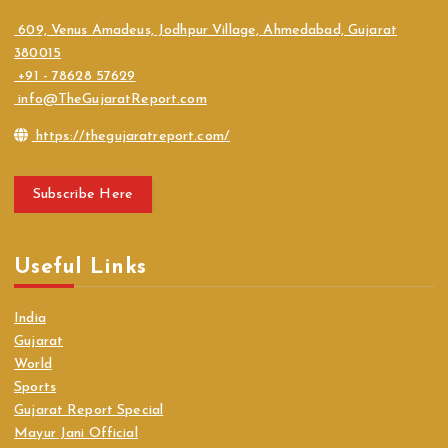
609, Venus Amadeus, Jodhpur Village, Ahmedabad, Gujarat
380015
+91 - 78628 57629
info@TheGujaratReport.com
https://thegujaratreport.com/
Subscribe Here
Useful Links
India
Gujarat
World
Sports
Gujarat Report Special
Mayur Jani Official