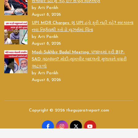
સત્તાવાર ડેટા શું કહે છે? સંપૂર્ણ વિશ્લેષણ
by Arti Parikh
August 8, 2026
UPI MDR Charges: શું UPI હવે ફ્રી નહીં રહે? સરકારના
નવા નિર્ણયથી કરોડો યુઝર્સમાં ચિંતા
by Arti Parikh
August 8, 2026
Modi-Sukhbir Badal Meeting: પંજાબમાં ફરી BJP-
SAD ગઠબંધન? મોદી-સુખબીર બાદલની મુલાકાતે વધારી
અટકળો
by Arti Parikh
August 8, 2026
Copyright © 2026 thegujaratreport.com