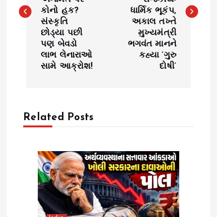
કોનો હક?
ધાર્મિક ભૂકંપ,
t
સંસ્કૃતિ
અકાલ તખ્તે
છોડ્યા પછી
મુખ્યમંત્રી
n
પણ બેવડો
ભગવંત માનને
લાભ લેનારાઓ
કહ્યા ‘ગુરુ
a
સામે આક્રોશ!
દોષી’
v
i
Related Posts
g
a
t
i