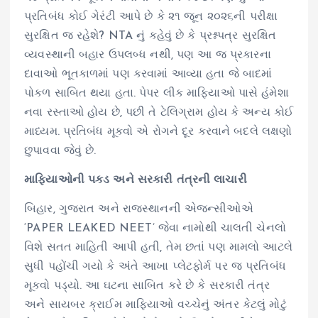
પ્રતિબંધ કોઈ ગેરંટી આપે છે કે ૨૧ જૂન ૨૦૨૬ની પરીક્ષા
સુરક્ષિત જ રહેશે? NTA નું કહેવું છે કે પ્રશ્નપત્ર સુરક્ષિત
વ્યવસ્થાની બહાર ઉપલબ્ધ નથી, પણ આ જ પ્રકારના
દાવાઓ ભૂતકાળમાં પણ કરવામાં આવ્યા હતા જે બાદમાં
પોકળ સાબિત થયા હતા. પેપર લીક માફિયાઓ પાસે હંમેશા
નવા રસ્તાઓ હોય છે, પછી તે ટેલિગ્રામ હોય કે અન્ય કોઈ
માધ્યમ. પ્રતિબંધ મૂકવો એ રોગને દૂર કરવાને બદલે લક્ષણો
છુપાવવા જેવું છે.
માફિયાઓની પકડ અને સરકારી તંત્રની લાચારી
બિહાર, ગુજરાત અને રાજસ્થાનની એજન્સીઓએ
‘PAPER LEAKED NEET’ જેવા નામોથી ચાલતી ચેનલો
વિશે સતત માહિતી આપી હતી, તેમ છતાં પણ મામલો આટલે
સુધી પહોંચી ગયો કે અંતે આખા પ્લેટફોર્મ પર જ પ્રતિબંધ
મૂકવો પડ્યો. આ ઘટના સાબિત કરે છે કે સરકારી તંત્ર
અને સાયબર ક્રાઈમ માફિયાઓ વચ્ચેનું અંતર કેટલું મોટું