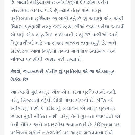
છે. જ્યારે માફિયાઓ ટેકનોલોજીનો ઉપયોગ કરીને
સિસ્ટમમાં ગાબડાં પાડે છે, ત્યારે તંત્ર પાસે માત્ર
પ્રતિબંધોના હથિયાર જ બાકી રહે છે. શું આપણે એક એવી
શિક્ષણ પ્રણાલી તરફ જઈ રહ્યા છીએ જ્યાં પરીક્ષા આપવી
એ પણ એક સાહસિક કાર્ય બની ગયું છે? વાલીઓ અને
વિદ્યાર્થીઓ માટે આ સમય અત્યંત તણાવપૂર્ણ છે, અને
સરકારના આવા નિર્ણયો તેમના માનસિક સ્વાસ્થ્ય અને
ભવિષ્ય પર સીધી અસર કરી રહ્યા છે.
છેલ્લે, જવાબદારી કોની? શું પ્રતિબંધ એ જ એકમાત્ર
ઉકેલ છે?
આ આખો મુદ્દો માત્ર એક એપ પરના પ્રતિબંધનો નથી,
પરંતુ સિસ્ટમમાં રહેલી ઊંડી પોલમપોલનો છે. NTA એ
સ્વીકારવું પડશે કે પરીક્ષાનું સંચાલન એ માત્ર પ્રશ્નપત્ર
છાપવા સુધી સીમિત નથી, પરંતુ તેની ગુપ્તતા જાળવવી એ
તેની નૈતિક અને બંધારણીય જવાબદારી છે. ટેલિગ્રામ પર
પ્રતિબંધ મૂકીને નકલખોરો પર અંકુશ મેળવવાનો દાવો