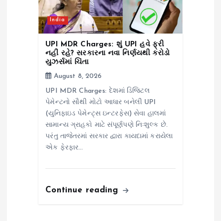
India
UPI MDR Charges: શું UPI હવે ફ્રી
નહીં રહે? સરકારના નવા નિર્ણયથી કરોડો
યુઝર્સમાં ચિંતા
August 8, 2026
UPI MDR Charges: દેશમાં ડિજિટલ
પેમેન્ટનો સૌથી મોટો આધાર બનેલી UPI
(યુનિફાઇડ પેમેન્ટ્સ ઇન્ટરફેસ) સેવા હાલમાં
સામાન્ય ગ્રાહકો માટે સંપૂર્ણપણે નિઃશુલ્ક છે.
પરંતુ તાજેતરમાં સરકાર દ્વારા કાયદામાં કરાયેલા
એક ફેરફાર…
Continue reading