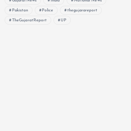
GujaratNews
India
National News
Pakistan
Police
thegujarareport
TheGujaratReport
UP