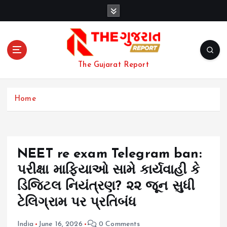
S
k
i
p
t
o
The Gujarat Report
c
o
n
Home
t
e
n
t
NEET re exam Telegram ban:
પરીક્ષા માફિયાઓ સામે કાર્યવાહી કે
ડિજિટલ નિયંત્રણ? ૨૨ જૂન સુધી
ટેલિગ્રામ પર પ્રતિબંધ
India
June 16, 2026
0 Comments