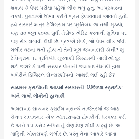
શકાય કે પેપર પરીક્ષા પહેલાં લીક થયું હતું. આ પ્રકારના
નકલી પુરાવાઓ ઊભા કરીને ભ્રમ ફેલાવવામાં આવતો હતો.
હવે સરકારે માત્ર ટેલિગ્રામ પર પ્રતિબંધ જ નથી મૂક્યો,
પણ ૩૦ જૂન ૨૦૨૬ સુધી મેસેજ એડિટ કરવાની સુવિધા પર
પણ રોક લગાવી દીધી છે. પ્રશ્ન એ છે કે, જો પેપર લીક જેવી
ગંભીર ઘટના થતી હોય તો તેની મૂળ જવાબદારી કોની? શું
ટેલિગ્રામ પર પ્રતિબંધ મૂકવાથી સિસ્ટમની ખામીઓ દૂર
થઈ જશે? કે પછી સરકાર પોતાની જવાબદારીમાંથી હાથ
ખંખેરીને ડિજિટલ સેન્સરશીપનો આશરો લઈ રહી છે?
સાયબર ક્રાઈમની આડમાં સરકારની ‘ડિજિટલ સ્ટ્રાઈક’
અને લાખો લોકોની હાલાકી
અમદાવાદ સાયબર ક્રાઈમ બ્રાન્ચે તાજેતરમાં જ આઠ
ચેનલ ચલાવનાર એક આંતરરાજ્ય ટોળકીની ધરપકડ કરી
છે અને ૧.૫ કરોડ રૂપિયાનું લેણ-દેણ શોધી કાઢ્યું છે. આ
માહિતી ચોક્કસપણે ગંભીર છે, પરંતુ તેના આધારે આખા