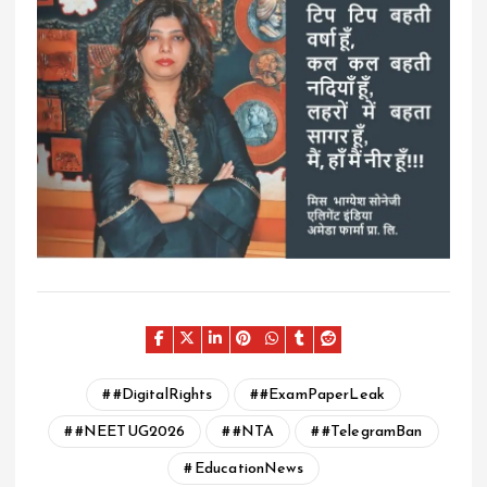
#DigitalRights
#ExamPaperLeak
#NEETUG2026
#NTA
#TelegramBan
EducationNews