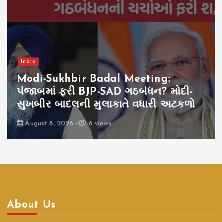
India
Modi-Sukhbir Badal Meeting:
પંજાબમાં ફરી BJP-SAD ગઠબંધન? મોદી-
સુખબીર બાદલની મુલાકાતે વધારી અટકળો
August 8, 2026
6 views
About Us