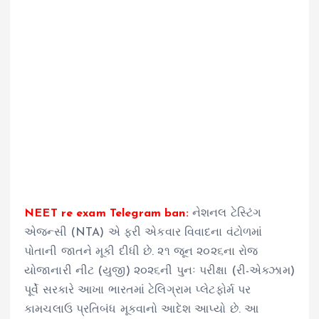
NEET re exam Telegram ban:
નેશનલ ટેસ્ટિંગ
એજન્સી (NTA) એ ફરી એકવાર વિવાદના વંટોળમાં
પોતાની જાતને મૂકી દીધી છે. ૨૧ જૂન ૨૦૨૬ના રોજ
યોજાનારી નીટ (યુજી) ૨૦૨૬ની પુનઃ પરીક્ષા (રી-એક્ઝામ)
પૂર્વે સરકારે આખા ભારતમાં ટેલિગ્રામ પ્લેટફોર્મ પર
કામચલાઉ પ્રતિબંધ મૂકવાનો આદેશ આપ્યો છે. આ