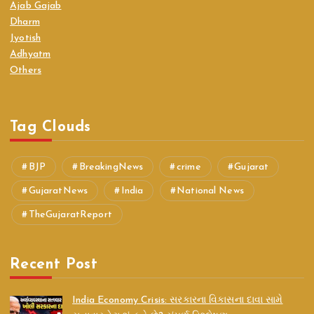
Ajab Gajab
Dharm
Jyotish
Adhyatm
Others
Tag Clouds
BJP
BreakingNews
crime
Gujarat
GujaratNews
India
National News
TheGujaratReport
Recent Post
India Economy Crisis: સરકારના વિકાસના દાવા સામે