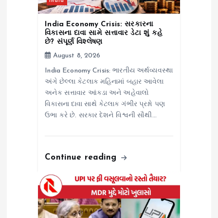
India
o
India Economy Crisis: સરકારના
n
વિકાસના દાવા સામે સત્તાવાર ડેટા શું કહે
છે? સંપૂર્ણ વિશ્લેષણ
August 8, 2026
India Economy Crisis: ભારતીય અર્થવ્યવસ્થા
અંગે છેલ્લા કેટલાક મહિનામાં બહાર આવેલા
અનેક સત્તાવાર આંકડા અને અહેવાલો
વિકાસના દાવા સાથે કેટલાક ગંભીર પ્રશ્નો પણ
ઉભા કરે છે. સરકાર દેશને વિશ્વની સૌથી…
Continue reading