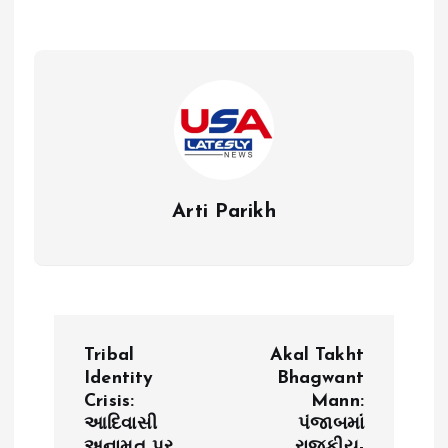
Arti Parikh
P
Tribal
Akal Takht
o
Identity
Bhagwant
Crisis:
Mann:
આદિવાસી
પંજાબમાં
s
અનામત પર
રાજકીય-