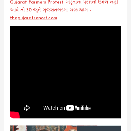
Gujarat Farmers Protest: ખેડૂતોના પ્રશ્નોનો ઉકેલ નહીં
આવે તો 30 જૂને ગુજરાતભરમાં ચક્કાજામ –
thegujaratreport.com