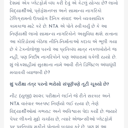
દેશમાં એક પ્લેટફોર્મ બંધ કરી દેવું એ કેટલું યોગ્ય છે? લાખો
વિદ્યાર્થીઓ, પ્રોફેશનલ્સ અને સામાન્ય નાગરિકો
ટેલિગ્રામનો ઉપયોગ દૈનિક સંવાદ અને વ્યવસાયિક
કામકાજ માટે કરે છે. NTA એ પોતે સ્વીકાર્યું છે કે આ
નિર્ણયથી લાખો સામાન્ય નાગરિકોને અસુવિધા થશે. સત્તાના
આ કોરિડોરમાં બેઠેલા નીતિ-નિર્માતાઓ કદાચ એ ભૂલી ગયા
છે કે ટેકનોલોજી પરનો આ પ્રતિબંધ માત્ર નકલખોરોને જ
નહીં, પણ નિર્દોષ નાગરિકોને પણ અંધારામાં ધકેલી રહ્યો છે.
શું લોકશાહીમાં સુરક્ષાના નામે આવી રીતે ડિજિટલ અંધાધૂંધી
મચાવવી વ્યાજબી છે?
શું પરીક્ષા તંત્ર પરનો ભરોસો સંપૂર્ણપણે તૂટી ચૂક્યો છે?
નીટ (યુજી) ૨૦૨૬ પરીક્ષાને લઈને જે રીતે સરકાર અને
NTA વારંવાર અસ્પષ્ટ નિર્ણયો લઈ રહ્યા છે, તેણે
વિદ્યાર્થીઓમાં ગભરાટ અને અવિશ્વાસ પેદા કર્યો છે. જ્યારે
પેપર લીકનો મુદ્દો ચર્ચાય છે, ત્યારે એજન્સીઓ પ્લેટફોર્મ
પર પ્રતિબંધ મૂકીને પોતાનો બચાવ કરે છે. પણ શું આ