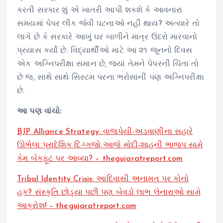
કરતી સરકાર શું એ ખાતરી આપી શકશે કે આવનારા
સમયમાં પેપર લીક જેવી ઘટનાઓ નહીં થાય? અત્યારે તો
લાગે છે કે સરકારે આખું ઘર બાળીને માત્ર ઉંદરો મારવાનો
પ્રયાસ કર્યો છે. વિદ્યાર્થીઓ માટે આ ૨૧ જૂનનો દિવસ
એક અગ્નિપરીક્ષા સમાન છે, જ્યાં તેમને પેપરની ચિંતા તો
છે જ, સાથે સાથે સિસ્ટમ પરના ભરોસાની પણ અગ્નિપરીક્ષા
છે.
આ પણ વાંચો:
BJP Alliance Strategy: વાજપેયી-અડવાણીના સહારે
ઊભેલા પ્રાદેશિક દિગ્ગજો આજે મોદી-શાહની ભાજપ સામે
કેમ બેકફૂટ પર આવ્યા? – thegujaratreport.com
Tribal Identity Crisis: આદિવાસી અનામત પર કોનો
હક? સંસ્કૃતિ છોડ્યા પછી પણ બેવડો લાભ લેનારાઓ સામે
આક્રોશ! – thegujaratreport.com