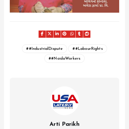
#IndustrialDispute
#LabourRights
#NoidaWorkers
Arti Parikh