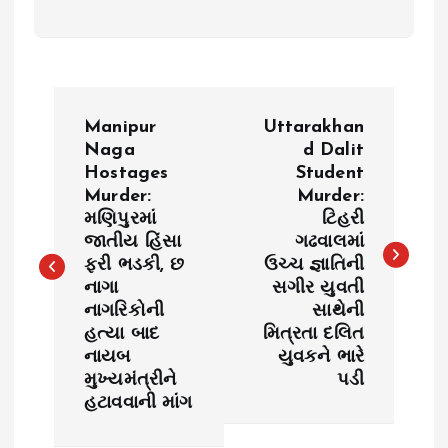
P
Manipur
Uttarakhan
o
Naga
d Dalit
Hostages
Student
Murder:
Murder:
s
મણિપુરમાં
ટિહરી
જાતીય હિંસા
ગઢવાલમાં
t
ફરી ભડકી, છ
ઉચ્ચ જ્ઞાતિની
નાગા
સગીર યુવતી
n
નાગરિકોની
સાથેની
હત્યા બાદ
મિત્રતા દલિત
a
નાયબ
યુવકને ભારે
મુખ્યમંત્રીને
પડી
v
હટાવવાની માંગ