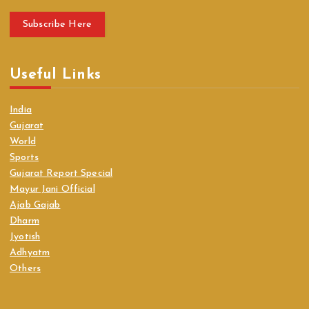
Subscribe Here
Useful Links
India
Gujarat
World
Sports
Gujarat Report Special
Mayur Jani Official
Ajab Gajab
Dharm
Jyotish
Adhyatm
Others