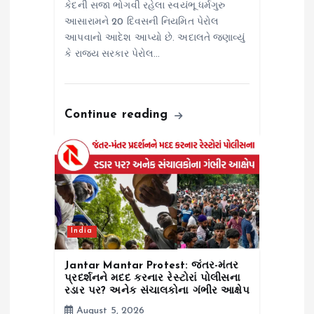
કેદની સજા ભોગવી રહેલા સ્વયંભૂ ધર્મગુરુ
આસારામને 20 દિવસની નિયમિત પેરોલ
આપવાનો આદેશ આપ્યો છે. અદાલતે જણાવ્યું
કે રાજ્ય સરકાર પેરોલ…
Continue reading
India
Jantar Mantar Protest: જંતર-મંતર
પ્રદર્શનને મદદ કરનાર રેસ્ટોરાં પોલીસના
રડાર પર? અનેક સંચાલકોના ગંભીર આક્ષેપ
August 5, 2026