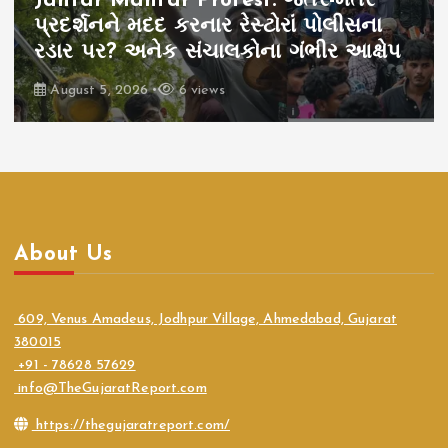
Jantar Mantar Protest: જંતર-મંતર
પ્રદર્શનને મદદ કરનાર રેસ્ટોરાં પોલીસના
રડાર પર? અનેક સંચાલકોના ગંભીર આક્ષેપ
August 5, 2026
6 views
About Us
609, Venus Amadeus, Jodhpur Village, Ahmedabad, Gujarat
380015
+91 - 78628 57629
info@TheGujaratReport.com
https://thegujaratreport.com/