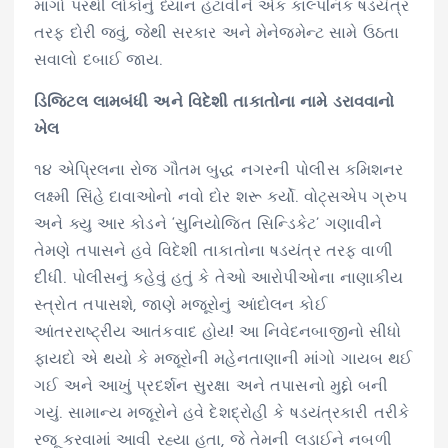
માંગો પરથી લોકોનું ધ્યાન હટાવીને એક કાલ્પનિક ષડયંત્ર
તરફ દોરી જવું, જેથી સરકાર અને મેનેજમેન્ટ સામે ઉઠતા
સવાલો દબાઈ જાય.
ડિજિટલ લામબંધી અને વિદેશી તાકાતોના નામે ડરાવવાનો
ખેલ
૧૪ એપ્રિલના રોજ ગૌતમ બુદ્ધ નગરની પોલીસ કમિશનર
લક્ષ્મી સિંહે દાવાઓનો નવો દોર શરૂ કર્યો. વોટ્સએપ ગ્રુપ
અને ક્યુ આર કોડને ‘સુનિયોજિત સિન્ડિકેટ’ ગણાવીને
તેમણે તપાસને હવે વિદેશી તાકાતોના ષડયંત્ર તરફ વાળી
દીધી. પોલીસનું કહેવું હતું કે તેઓ આરોપીઓના નાણાકીય
સ્ત્રોત તપાસશે, જાણે મજૂરોનું આંદોલન કોઈ
આંતરરાષ્ટ્રીય આતંકવાદ હોય! આ નિવેદનબાજીનો સીધો
ફાયદો એ થયો કે મજૂરોની મહેનતાણાની માંગો ગાયબ થઈ
ગઈ અને આખું પ્રદર્શન સુરક્ષા અને તપાસનો મુદ્દો બની
ગયું. સામાન્ય મજૂરોને હવે દેશદ્રોહી કે ષડયંત્રકારી તરીકે
રજૂ કરવામાં આવી રહ્યા હતા, જે તેમની લડાઈને નબળી