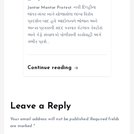
Jantar Mantar Protest: નવી દિલ્હીના
જંતર-મંતર ખાતે યોજાયેલા લાંબા વિરોધ
પ્રદર્શન બાદ હવે આંદોલનને ભોજન અને
અન્ય પ્રકારની મદદ કરનાર કેટલાક રેસ્ટોરાં
અને કેફે સંચાલકો પોલીસની કાર્યવાહી અંગે
ગંભીર પ્રશ્નો…
Continue reading
Leave a Reply
Your email address will not be published.
Required fields
are marked
*