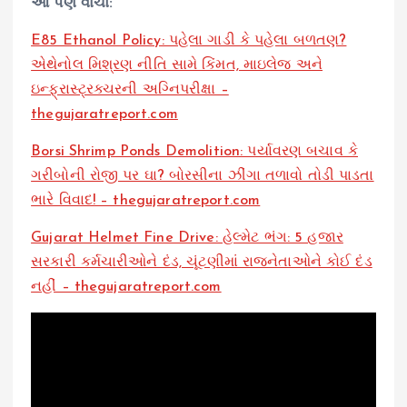
આ પણ વાંચો:
E85 Ethanol Policy: પહેલા ગાડી કે પહેલા બળતણ?
એથેનોલ મિશ્રણ નીતિ સામે કિંમત, માઇલેજ અને
ઇન્ફ્રાસ્ટ્રક્ચરની અગ્નિપરીક્ષા –
thegujaratreport.com
Borsi Shrimp Ponds Demolition: પર્યાવરણ બચાવ કે
ગરીબોની રોજી પર ઘા? બોરસીના ઝીંગા તળાવો તોડી પાડતા
ભારે વિવાદ! – thegujaratreport.com
Gujarat Helmet Fine Drive: હેલ્મેટ ભંગ: 5 હજાર
સરકારી કર્મચારીઓને દંડ, ચૂંટણીમાં રાજનેતાઓને કોઈ દંડ
નહીં – thegujaratreport.com