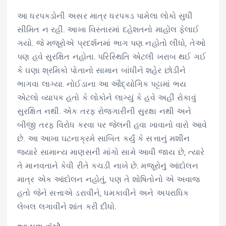
આ ધરપકડોની અસર માત્ર ધરપકડ પામેલા લોકો સુધી
સીમિત ન રહી. આખા વિસ્તારમાં દહેશતનો માહોલ ફેલાઈ
ગયો. જે મજૂરોએ પ્રદર્શનમાં ભાગ પણ નહોતો લીધો, તેઓ
પણ હવે સુરક્ષિત નહોતા. પરિસ્થિતિ એટલી ખરાબ થઈ ગઈ
કે ઘણા શ્રમિકો પોતાનો સામાન બાંધીને શહેર છોડીને
ભાગવા લાગ્યા. નોઈડાના આ ઔદ્યોગિક પટ્ટામાં ભય
એટલો વ્યાપક હતો કે લોકોને લાગ્યું કે હવે અહીં રોકાવું
સુરક્ષિત નથી. એક તરફ રોજગારીની સુરક્ષા નથી અને
બીજી તરફ વિરોધ કરવા પર જેલની હવા ખાવાનો વારો આવે
છે. આ આખા ઘટનાક્રમે સાબિત કર્યું કે સત્તાનું મશીન
જ્યારે સામાન્ય માણસની માંગો સામે આવી જાય છે, ત્યારે
તે માનવતાને કેવી રીતે કચડી નાખે છે. મજૂરોનું આંદોલન
માત્ર એક આંદોલન નહોતું, પણ તે શોષિતોનો એ અવાજ
હતો જેને સત્તાએ ડરાવીને, ધમકાવીને અને અપરાધિક
લેબલ લગાવીને શાંત કરી દીધો.