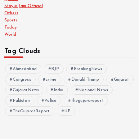
Mayur Jani Official
Others
Sports
Today
World
Tag Clouds
Ahmedabad
BJP
BreakingNews
Congress
crime
Donald Trump
Gujarat
GujaratNews
India
National News
Pakistan
Police
thegujarareport
TheGujaratReport
UP