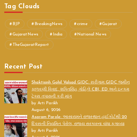
Tag Clouds
BJP
BreakingNews
crime
Gujarat
GujaratNews
India
National News
TheGujaratReport
Recent Post
Shaktisinh Gohil Valsad GIDC: સરીગામ GIDC જમીન
ફાળવણી વિવાદ, શક્તિસિંહ ગોહિલે CBI, ED અને ઇન્કમ
ટેક્સ તપાસની કરી માંગ
by Arti Parikh
August 6, 2026
Asaram Parole: આસારામને રાજસ્થાન હાઈકોર્ટથી 20
દિવસની નિયમિત પેરોલ, રાજ્ય સરકારના વાંધા ફગાવ્યા
by Arti Parikh