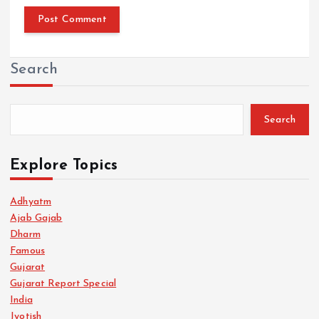
Search
Search
Explore Topics
Adhyatm
Ajab Gajab
Dharm
Famous
Gujarat
Gujarat Report Special
India
Jyotish