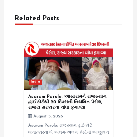
i
g
Related Posts
a
t
i
o
India
n
Asaram Parole: આસારામને રાજસ્થાન
હાઈકોર્ટથી 20 દિવસની નિયમિત પેરોલ,
રાજ્ય સરકારના વાંધા ફગાવ્યા
August 5, 2026
Asaram Parole: રાજસ્થાન હાઈકોર્ટે
બળાત્કારના બે અલગ-અલગ કેસોમાં આજીવન