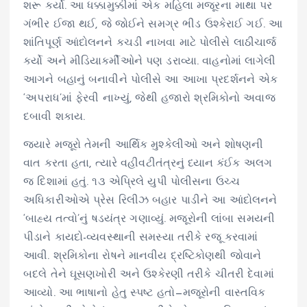
શરૂ કર્યો. આ ધક્કામુક્કીમાં એક મહિલા મજૂરના માથા પર
ગંભીર ઈજા થઈ, જે જોઈને સમગ્ર ભીડ ઉશ્કેરાઈ ગઈ. આ
શાંતિપૂર્ણ આંદોલનને કચડી નાખવા માટે પોલીસે લાઠીચાર્જ
કર્યો અને મીડિયાકર્મીઓને પણ ડરાવ્યા. વાહનોમાં લાગેલી
આગને બહાનું બનાવીને પોલીસે આ આખા પ્રદર્શનને એક
‘અપરાધ’માં ફેરવી નાખ્યું, જેથી હજારો શ્રમિકોનો અવાજ
દબાવી શકાય.
જ્યારે મજૂરો તેમની આર્થિક મુશ્કેલીઓ અને શોષણની
વાત કરતા હતા, ત્યારે વહીવટીતંત્રનું ધ્યાન કંઈક અલગ
જ દિશામાં હતું. ૧૩ એપ્રિલે યુપી પોલીસના ઉચ્ચ
અધિકારીઓએ પ્રેસ રિલીઝ બહાર પાડીને આ આંદોલનને
‘બાહ્ય તત્વો’નું ષડયંત્ર ગણાવ્યું. મજૂરોની લાંબા સમયની
પીડાને કાયદો-વ્યવસ્થાની સમસ્યા તરીકે રજૂ કરવામાં
આવી. શ્રમિકોના રોષને માનવીય દ્રષ્ટિકોણથી જોવાને
બદલે તેને ઘૂસણખોરી અને ઉશ્કેરણી તરીકે ચીતરી દેવામાં
આવ્યો. આ ભાષાનો હેતુ સ્પષ્ટ હતો—મજૂરોની વાસ્તવિક