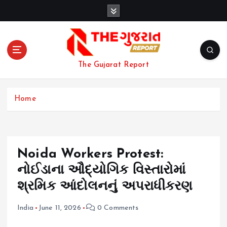
S
k
i
p
t
o
The Gujarat Report
c
o
n
Home
t
e
n
t
Noida Workers Protest:
નોઈડાના ઔદ્યોગિક વિસ્તારોમાં
શ્રમિક આંદોલનનું અપરાધીકરણ
India
June 11, 2026
0 Comments