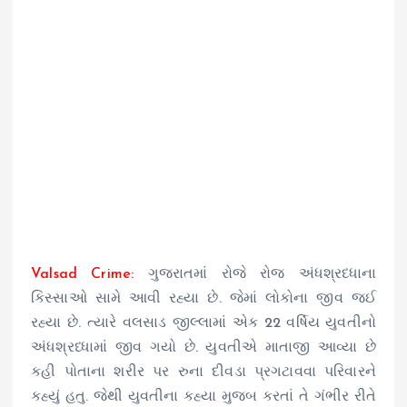
Valsad Crime:
ગુજરાતમાં રોજે રોજ અંધશ્રધ્ધાના
કિસ્સાઓ સામે આવી રહ્યા છે. જેમાં લોકોના જીવ જઈ
રહ્યા છે. ત્યારે વલસાડ જીલ્લામાં એક 22 વર્ષિય યુવતીનો
અંધશ્રધ્ધામાં જીવ ગયો છે. યુવતીએ માતાજી આવ્યા છે
કહી પોતાના શરીર પર રુના દીવડા પ્રગટાવવા પરિવારને
કહ્યું હતુ. જેથી યુવતીના કહ્યા મુજબ કરતાં તે ગંભીર રીતે