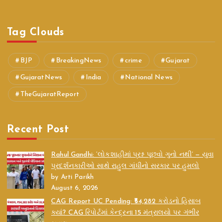
Tag Clouds
BJP
BreakingNews
crime
Gujarat
GujaratNews
India
National News
TheGujaratReport
Recent Post
Rahul Gandhi: ‘લોકશાહીમાં પ્રશ્ન પૂછવો ગુનો નથી’ — યુવા
પ્રદર્શનકારીઓ સાથે રાહુલ ગાંધીનો સરકાર પર હુમલો
by Arti Parikh
August 6, 2026
CAG Report UC Pending: ₹54,282 કરોડનો હિસાબ
ક્યાં? CAG રિપોર્ટમાં કેન્દ્રના 15 મંત્રાલયો પર ગંભીર