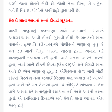
દાઝી જતાં મોતને ભેટી છે. જેથી તેના પિતા, બે બહેન,
બનેવી વિરુધ્ધ પોલીસે કાર્યવાહી હાથ ધરી છે.
મેલડી માતા આવતાં રૂનાં દીવડાં મૂકાવ્યા
પારડી તાલુકાનું પલસાણા ગામે આદિવાસી સમાજે
અંધશ્રધ્ધામાં આવી દીકરી ગુમાવી દીધી છે. મૃતકની માતા
પન્નાબેન હળપતિ (ઉં.વ.44)એ પોલીસને જણાવ્યું હતુ કે
ગત 30 માર્ચે ચૈત્ર માસના નોરતા હતા. અમારા ઘરે
માતાજીની સ્થાપના કરી હતી. અમે રાતના આરતી કરતાં
હતાં, ત્યારે મારી દીકરી દિવ્યા(ઉ.વ.22)એ મને મેલડી માતા
આવે છે એમ જણાવ્યું હતું. 3 એપ્રિલના રોજ મારી મોટી
દીકરી પ્રિયંકા તથા જમાઈ જિજ્ઞેશ પણ અમારા ઘરે આવ્યાં
હતાં અને ઘરે રાત રોકાયાં હતાં. 4 એપ્રિલે સાંજના સાતેક
વાગે અમારા ઘરે માતાજીની સ્થાપના કરી અમે આરતી કરતાં
હતાં, એ દરમિયાન દિવ્યાએ મને મેલડી માતા આવ્યાં એમ
કહ્યું હતું.