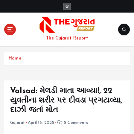
S
k
i
p
t
o
The Gujarat Report
c
o
n
Home
t
e
n
t
Valsad: મેલડી માતા આવ્યા!, 22
યુવતીના શરીર પર દીવડા પ્રગટાવ્યા,
દાઝી જતાં મોત
Gujarat
April 18, 2025
5 Comments