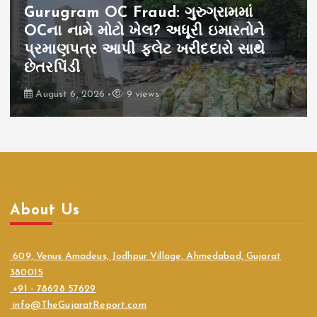
Gurugram OC Fraud: ગુરુગ્રામમાં
OCના નામે મોટો ખેલ? અધૂરી ઇમારતોને
પ્રમાણપત્ર આપી ફ્લેટ ખરીદદારો સાથે
છેતરપિંડી
August 6, 2026
9 views
About Us
609, Venus Amadeus, Jodhpur Village, Ahmedabad, Gujarat
380015
+91 - 78628 57629
info@TheGujaratReport.com