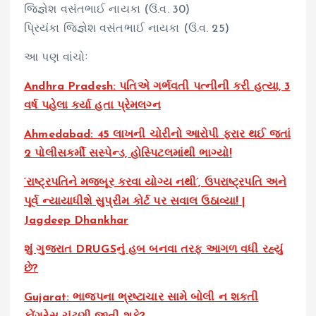
જિજ્ઞેશ વસંતભાઈ નાયકા (ઉં.વ. 30)
પ્રિયંકા જિજ્ઞેશ વસંતભાઈ નાયકા (ઉં.વ. 25)
આ પણ વાંચોઃ
Andhra Pradesh: પતિએ ગર્ભવતી પત્નીની કરી હત્યા, 3
વર્ષ પહેલા કર્યા હતા પ્રેમલગ્ન
Ahmedabad: 45 લાખની ચોરીનો આરોપી ફરાર થઈ જતાં
2 પોલીસકર્મી સસ્પેન્ડ, હોસ્પિટલમાંથી ભાગ્યો!
‘રાષ્ટ્રપતિને મજબૂર કરવા યોગ્ય નથી’, ઉપરાષ્ટ્રપતિ અને
પૂર્વ ન્યાયાધીશે સુપ્રીમ કોર્ટ પર સવાલ ઉઠાવ્યા! |
Jagdeep Dhankhar
શું ગુજરાત DRUGSનું હબ બનવા તરફ આગળ વધી રહ્યું
છે?
Gujarat: ભાજપના ભ્રષ્ટાચાર સામે બોલી ન શકતી