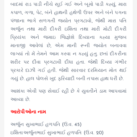
બાદમાં રાડ પાડી નીચે સૂઈ ગઈ અને બૂમો પાડી કહ્યું, મારા
કપાળ, ગળા, પેટ, બંને હાથની હથેળી ઉપર અને બંને પગના
પંજાના ભાગે સળગતી જ્યોત પ્રગટાવો, જેથી મારા પતિ
અર્જુન તથા મારી દીકરી ઇશિતા તથા મારી મોટી દીકરી
પ્રિયંકા અને જમાઇ જિજ્ઞેશે દિવ્યાના કહ્યા મુજબ
માતાજી આવેલાં છે, એમ માની રૂની જ્યોત બનાવવા
લાગ્યાં તો મેં તેમને આમ કરવા ન કહ્યું હતુ. છતાં દીકરીના
શરીર પર દીવા પ્રગટાવી દીધા હતા. જેથી દિવ્યા ગંભીર
પ્રકારે દાઝી ગઈ હતી. જેથી સારવાર દરમિયાન મોત થઈ
ગયું છે. હાલ પોલસે ખુદ ફરિયાદી બની તપાસ હાથ ધરી છે.
આશંકા એવી પણ સેવાઈ રહી છે કે યુવતીને ડામ આપવામાં
આવ્યા છે.
આરોપીઓના નામ
અર્જુન સુખાભાઈ હળપતિ (ઉં.વ. 45)
ઇશિતાઅર્જુનભાઈ સુખાભાઈ હળપતિ (ઉં.વ. 20)