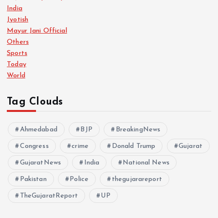
India
Jyotish
Mayur Jani Official
Others
Sports
Today
World
Tag Clouds
Ahmedabad
BJP
BreakingNews
Congress
crime
Donald Trump
Gujarat
GujaratNews
India
National News
Pakistan
Police
thegujarareport
TheGujaratReport
UP