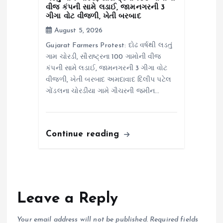
વીજ કંપની સામે લડાઈ, જામનગરની 3
ગીગા વોટ વીજળી, ખેતી બરબાદ
August 5, 2026
Gujarat Farmers Protest: દોઢ વર્ષથી લડતું
ગામ ચોરડી, સૌરાષ્ટ્રના 100 ગામોની વીજ
કંપની સામે લડાઈ, જામનગરની 3 ગીગા વોટ
વીજળી, ખેતી બરબાદ અમદાવાદ દિલીપ પટેલ
ગોંડલના ચોરડીયા ગામે ગૌચરની જમીન…
Continue reading
Leave a Reply
Your email address will not be published.
Required fields