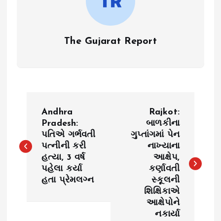
The Gujarat Report
P
Andhra
Rajkot:
o
Pradesh:
બાળકીના
પતિએ ગર્ભવતી
ગુપ્તાંગમાં પેન
પત્નીની કરી
નાખ્યાના
s
હત્યા, 3 વર્ષ
આક્ષેપ,
પહેલા કર્યા
કર્ણાવતી
t
હતા પ્રેમલગ્ન
સ્કૂલની
શિક્ષિકાએ
n
આક્ષેપોને
નકાર્યા