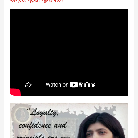
કોંગ્રેસ ચૂંટણી જીતી શકે?