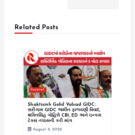
a
v
Related Posts
i
g
a
t
i
Gujarat
o
Shaktisinh Gohil Valsad GIDC:
સરીગામ GIDC જમીન ફાળવણી વિવાદ,
શક્તિસિંહ ગોહિલે CBI, ED અને ઇન્કમ
n
ટેક્સ તપાસની કરી માંગ
August 6, 2026