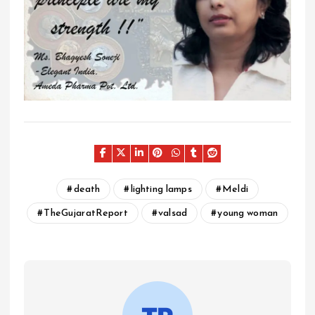
death
lighting lamps
Meldi
TheGujaratReport
valsad
young woman