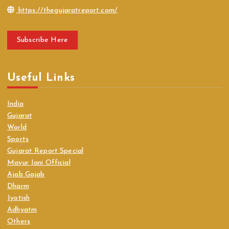
https://thegujaratreport.com/
Subscribe Here
Useful Links
India
Gujarat
World
Sports
Gujarat Report Special
Mayur Jani Official
Ajab Gajab
Dharm
Jyotish
Adhyatm
Others