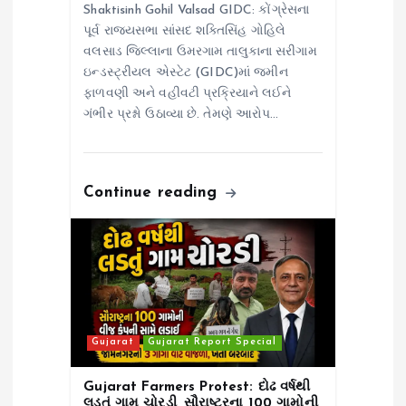
Shaktisinh Gohil Valsad GIDC: કોંગ્રેસના
પૂર્વ રાજ્યસભા સાંસદ શક્તિસિંહ ગોહિલે
વલસાડ જિલ્લાના ઉમરગામ તાલુકાના સરીગામ
ઇન્ડસ્ટ્રીયલ એસ્ટેટ (GIDC)માં જમીન
ફાળવણી અને વહીવટી પ્રક્રિયાને લઈને
ગંભીર પ્રશ્નો ઉઠાવ્યા છે. તેમણે આરોપ…
Continue reading
Gujarat
Gujarat Report Special
Gujarat Farmers Protest: દોઢ વર્ષથી
લડતું ગામ ચોરડી, સૌરાષ્ટ્રના 100 ગામોની