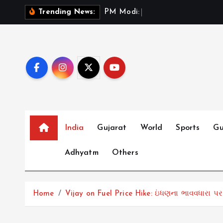
S
P
M
M
o
d
i
:
ભ
ર
ત
મ
ન
Trending News:
k
i
p
t
o
c
o
n
t
India
Gujarat
World
Sports
Gu
e
Adhyatm
Others
n
t
Home
Vijay on Fuel Price Hike: ઇંધણના ભાવવધારા પર 