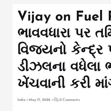
Vijay on Fuel 
ભાવવધારા પર ત
વિજયનો કેન્દ્ર 
ડીઝલના વધેલા ભ
ખેંચવાની કરી મા
India
May 17, 2026
0 Comments