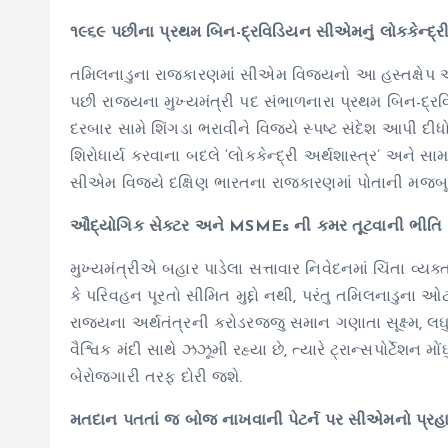
૧૯૬૯ પછીના પ્રથમ બિન-દ્રવિડિયન સીએમનું લોકકેન્દ્રી 
તમિલનાડુના રાજકારણમાં સીએમ વિજયનો આ હસ્તક્ષેપ અત
પછી રાજ્યના મુખ્યમંત્રી પદ સંભાળનારા પ્રથમ બિન-દ્રવિ
દરબાર સામે શિંગડા ભરાવીને વિજયે સ્પષ્ટ સંદેશ આપી દીધો
શિરોધાર્ય કરવાના બદલે ‘લોકકેન્દ્રી અર્થશાસ્ત્ર’ અને
સીએમ વિજયે દક્ષિણ ભારતના રાજકારણમાં પોતાની મજબૂ
ઔદ્યોગિક સેક્ટર અને MSMEs ની કમર તૂટવાની ભીતિ
મુખ્યમંત્રીએ બહાર પાડેલા સત્તાવાર નિવેદનમાં ચિંતા વ્ય
કે પરિવહન પૂરતો સીમિત મુદ્દો નથી, પરંતુ તમિલનાડુના ઓ
રાજ્યના અર્થતંત્રની કરોડરજ્જુ સમાન ગણાતા સૂક્ષ્મ
વૈશ્વિક મંદી સાથે ઝઝૂમી રહ્યા છે, ત્યારે ટ્રાન્સપોર્ટેશ
બેરોજગારી તરફ દોરી જશે.
મતદાન પતતાં જ બોજ નાખવાની પેટર્ન પર સીએમનો પ્રહ