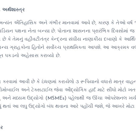
અર્થશાસ્ત્ર
્યંત ઐતિહાસિક અને ગંભીર માનવામાં આવે છે, કારણ કે તેઓ વર્ષ 
ડિયન પક્ષના નેતા બન્યા છે. પોતાના શાસનના પ્રારંભિક દિવસોમાં જ 
 છે કે તેમનું વહીવટીતંત્ર કેન્દ્રના સંઘીય નાણાકીય દબાણો કે આર્
 સામાન્ય ગ્રાહકોના હિતોને સર્વોચ્ચ પ્રાથમિકતા આપશે. આ આક્રમક
ત પકડનો અહેસાસ કરાવ્યો છે.
ક્ત કરવામાં આવી છે કે ઇંધણમાં કરાયેલો ૩ રૂપિયાનો વધારો માત્ર વા
ટોમોબાઈલ અને ટેક્સટાઈલ જેવા ઔદ્યોગિક હાર્દ માટે સીધો મોટો ખતર
, લઘુ અને મધ્યમ ઉદ્યોગો (MSMEs) પહેલાથી જ ઊંચા ઓપરેશનલ ખર્
ન મોંઘું થતાં આ લઘુ ઉદ્યોગો બંધ થવાના આરે પહોંચી જશે, જે આખરે મોટા
ાર