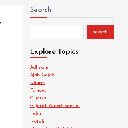
Search
ા
Search
Explore Topics
Adhyatm
Ajab Gajab
Dharm
Famous
Gujarat
Gujarat Report Special
India
Jyotish