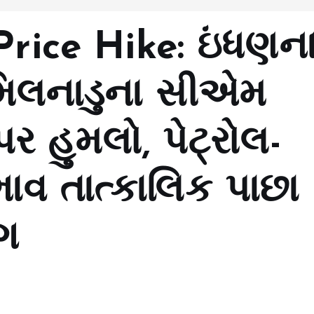
Price Hike: ઇંધણન
મિલનાડુના સીએમ
પર હુમલો, પેટ્રોલ-
ાવ તાત્કાલિક પાછા
ંગ