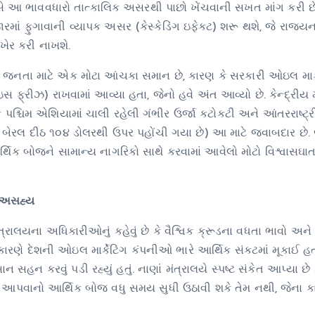
 પાસે આ ભાવવધારો તાત્કાલિક અસરથી પાછો ખેંચવાની સખત માંગ કરી છે
ાં ફુગાવાની વ્યાપક અસર (કેસ્કેડિંગ ઇફેક્ટ) શરૂ થશે, જે રાજ્ય
િખેર કરી નાખશે.
 જનતા માટે એક મોટા આંચકા સમાન છે, કારણ કે સરકારી ઓઇલ માર્ક
ાઇસ ફ્રીઝ) રાખવામાં આવ્યા હતા, જેનો હવે અંત આવ્યો છે. કેન્દ્રીય મ
ે પશ્ચિમ એશિયામાં ચાલી રહેલી ગંભીર ઉર્જા કટોકટી અને આંતરરાષ્ટ્
રલ દીઠ ૧૦૪ ડોલરથી ઉપર પહોંચી ગયા છે) આ માટે જવાબદાર છે. 
ર્થિક બોજને સામાન્ય નાગરિકો સાથે કરવામાં આવેલો મોટો વિશ્વાસઘા
 અસહ્ય
ંત્રાલયના અધિકારીઓનું કહેવું છે કે વૈશ્વિક ક્રૂડના વધતા ભાવો અને
 કારણે દેશની ઓઇલ માર્કેટિંગ કંપનીઓ ભારે આર્થિક સંકટમાં મૂકાઈ હત
 સહન કરવું પડી રહ્યું હતું. નાણાં મંત્રાલયે સ્પષ્ટ સંકેત આપ્યા છે
આપવાનો આર્થિક બોજ વધુ સમય સુધી ઉઠાવી શકે તેમ નથી, જેના ક