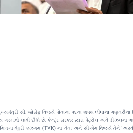
ુખ્યમંત્રી સી. જોસેફ વિજયે પોતાના પદના શપથ લીધાના ગણતરીના દ
માવો લાવી દીધો છે. કેન્દ્ર સરકાર દ્વારા પેટ્રોલ અને ડીઝલના ભા
તમિલગા વેટ્ટરી કઝગમ (TVK) ના નેતા અને સીએમ વિજયે તેને ‘અસ્વી