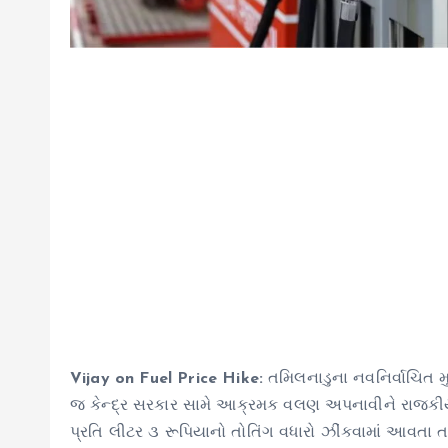
Vijay on Fuel Price Hike:
તમિલનાડુના નવનિર્વાચિત મ
જ કેન્દ્ર સરકાર સામે આક્રમક વલણ અપનાવીને રાજકીય ગર
પ્રતિ લીટર ૩ રૂપિયાનો તોતિંગ વધારો ઝીંકવામાં આવતા 