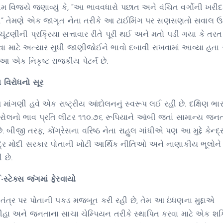
િજયે જણાવ્યું કે, “આ ભાવવધારો પછાત અને વંચિત વર્ગોની ખરીદ
છે.” તેમણે એક જાગૃત નેતા તરીકે આ ટાઈમિંગ પર સણસણતો સવાલ ઉ
ચૂંટણીની પ્રક્રિયા સત્તાવાર રીતે પૂરી થઈ અને મતો પડી ગયા કે ત
તવા માટે અત્યાર સુધી જાણીજોઈને ભાવો દબાવી રાખવામાં આવ્યા હતા
 એક નિકૃષ્ટ રાજકીય પેટર્ન છે.
ય વિરોધનો સૂર
ગણી હવે એક રાષ્ટ્રીય આંદોલનનું સ્વરૂપ લઈ રહી છે. દક્ષિણ ભા
ેટ્રોલનો ભાવ પ્રતિ લીટર ૧૧૦.૭૬ રૂપિયાને આંબી જતાં સામાન્ય જનત
 બીજી તરફ, કોંગ્રેસના વરિષ્ઠ નેતા રાહુલ ગાંધીએ પણ આ મુદ્દે કેન્દ્
્દ્ર મોદી સરકાર પોતાની ખોટી આર્થિક નીતિઓ અને નાણાકીય ભૂલોને 
 છે.
્ટેક્સ જંગમાં ફેરવાયો
ંત્ર પર પોતાની પકડ મજબૂત કરી રહી છે, તેમ આ ઇંધણના મુદ્દાએ
હા અને જનતાના સાચા ચેમ્પિયન તરીકે સ્થાપિત કરવા માટે એક શક