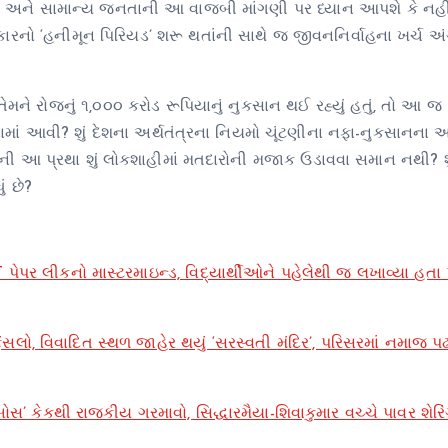
ત રાજ્યો અને સામાન્ય જનતાની આ વાજબી માંગણી પર ધ્યાન આપશે કે નહીં
સરકારનો ‘હનીમૂન પિરિયડ’ શરૂ થતાંની સાથે જ જીવનનિર્વાહના ખર્ચ 
ેમને રોજનું ૧,૦૦૦ કરોડ રૂપિયાનું નુકસાન થઈ રહ્યું હતું, તો આ જ
વામાં આવી? શું દેશના અર્થતંત્રના નિયમો ચૂંટણીના નફા-નુકસાનના આ
ાની આ પ્રથા શું લોકશાહીમાં મતદારોની મજાક ઉડાવવા સમાન નથી? શુ
ં છે?
 લીકનો માસ્ટરમાઇન્ડ, વિદ્યાર્થીઓને પહેલેથી જ લખાવ્યા હતા પ્ર
ંસલો, વિવાદિત સ્થળ જાહેર થયું ‘સરસ્વતી મંદિર’, પરિસરમાં નમાજ પ
’ કેકથી રાજકીય ગરમાવો, સિદ્ધારમૈયા-શિવાકુમાર વચ્ચે પાવર શેરિ