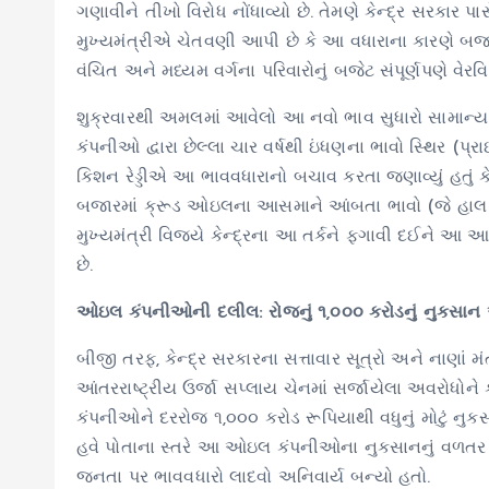
ગણાવીને તીખો વિરોધ નોંધાવ્યો છે. તેમણે કેન્દ્ર સરકાર
મુખ્યમંત્રીએ ચેતવણી આપી છે કે આ વધારાના કારણે બજારમ
વંચિત અને મધ્યમ વર્ગના પરિવારોનું બજેટ સંપૂર્ણપણે વેરવ
શુક્રવારથી અમલમાં આવેલો આ નવો ભાવ સુધારો સામાન્ય
કંપનીઓ દ્વારા છેલ્લા ચાર વર્ષથી ઇંધણના ભાવો સ્થિર (પ્ર
કિશન રેડ્ડીએ આ ભાવવધારાનો બચાવ કરતા જણાવ્યું હતું ક
બજારમાં ક્રૂડ ઓઇલના આસમાને આંબતા ભાવો (જે હાલ બે
મુખ્યમંત્રી વિજયે કેન્દ્રના આ તર્કને ફગાવી દઈને આ આ
છે.
ઓઇલ કંપનીઓની દલીલ: રોજનું ૧,૦૦૦ કરોડનું નુકસાન
બીજી તરફ, કેન્દ્ર સરકારના સત્તાવાર સૂત્રો અને નાણાં મ
આંતરરાષ્ટ્રીય ઉર્જા સપ્લાય ચેનમાં સર્જાયેલા અવરોધોને
કંપનીઓને દરરોજ ૧,૦૦૦ કરોડ રૂપિયાથી વધુનું મોટું નુકસાન
હવે પોતાના સ્તરે આ ઓઇલ કંપનીઓના નુકસાનનું વળતર 
જનતા પર ભાવવધારો લાદવો અનિવાર્ય બન્યો હતો.