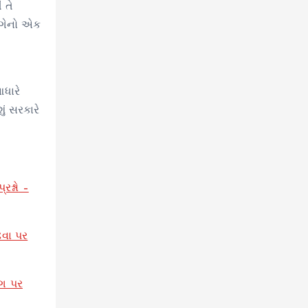
 તે
અંગેનો એક
ધારે
ં સરકારે
શ્નો –
ઢવા પર
ંગ પર