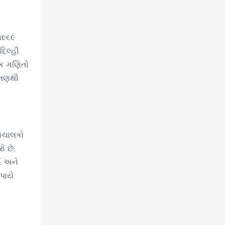
૧૯૬૯
દિલ્હી
થિક ગણિતો
 વલણથી
હનચાલકો
ો છે.
ચ અને
 પાયે