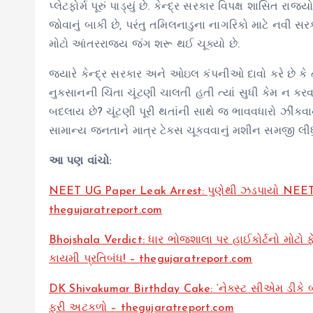
પ્લેટફોર્મ પૂરું પાડ્યું છે. કેન્દ્ર સરકાર વિપક્ષ શાસિ
જોવાનું બાકી છે, પરંતુ તમિલનાડુના નાગરિકો માટે નવી 
મોટો આંતરરાજ્ય જંગ શરૂ થઈ ચૂક્યો છે.
જ્યારે કેન્દ્ર સરકાર અને ઓઇલ કંપનીઓ દાવો કરે છે કે ત
નુકસાનની ચિંતા ચૂંટણી ચાલતી હતી ત્યાં સુધી કેમ ન કર
બદલાય છે? ચૂંટણી પૂરી થતાંની સાથે જ ભાવવધારો ઝીંકવ
સામાન્ય જનતાને માત્ર ટેક્સ ચૂકવવાનું મશીન સમજી લીધુ
આ પણ વાંચો:
NEET UG Paper Leak Arrest: પુણેથી ઝડપાયો NEET પેપર
thegujaratreport.com
Bhojshala Verdict: ધાર ભોજશાલા પર હાઈકોર્ટનો મોટો ફે
કાયમી પ્રતિબંધ! – thegujaratreport.com
DK Shivakumar Birthday Cake: ‘નેક્સ્ટ સીએમ ડીકે બોસ
ફરી અટકળો – thegujaratreport.com