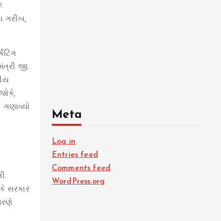
.
ના ગરીબ,
ેટિંગ
ંત્રી જી.
રીય
જોકે,
ત ગણાવ્યો
Meta
Log in
Entries feed
Comments feed
ી.
WordPress.org
 કે સરકાર
ારણે