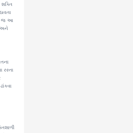
 શક્તિ
ઠાવતા
રત જ આ
 અને
રતના
ા રસ્તા
ર
ઢાંકવા
્તિશાળી