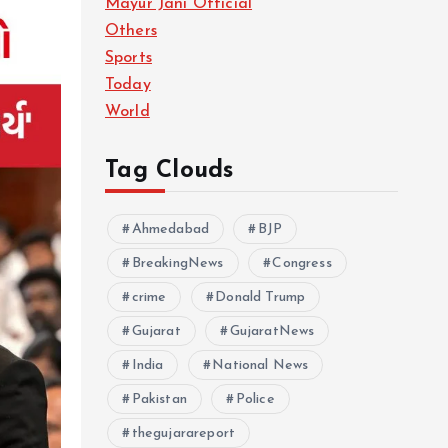
Mayur Jani Official
Others
Sports
Today
World
Tag Clouds
Ahmedabad
BJP
BreakingNews
Congress
crime
Donald Trump
Gujarat
GujaratNews
India
National News
Pakistan
Police
thegujarareport