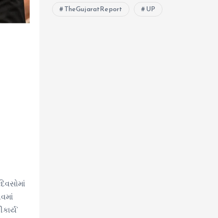
TheGujaratReport
UP
િવસોમાં
વમાં
કાર્ય’