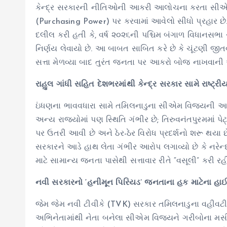
કેન્દ્ર સરકારની નીતિઓની આકરી આલોચના કરતા સીએમ વ
(Purchasing Power) પર કરવામાં આવેલો સીધો પ્રહાર 
દલીલ કરી હતી કે, વર્ષ ૨૦૨૬ની પશ્ચિમ બંગાળ વિધાનસભા 
નિર્ણય લેવાયો છે. આ બાબત સાબિત કરે છે કે ચૂંટણી જી
સત્તા મેળવ્યા બાદ તુરંત જનતા પર આકરો બોજ નાખવાની આ
રાહુલ ગાંધી સહિત દેશભરમાંથી કેન્દ્ર સરકાર સામે રાષ્ટ્રી
ઇંધણના ભાવવધારા સામે તમિલનાડુના સીએમ વિજયની આ માં
અન્ય રાજ્યોમાં પણ સ્થિતિ ગંભીર છે; તિરુવનંતપુરમમાં પ
પર ઉતરી આવી છે અને ઠેર-ઠેર વિરોધ પ્રદર્શનો શરૂ થયા છે.
સરકારને આડે હાથ લેતા ગંભીર આરોપ લગાવ્યો છે કે નરેન
માટે સામાન્ય જનતા પાસેથી સત્તાવાર રીતે “વસૂલી” કરી રહી
નવી સરકારનો ‘હનીમૂન પિરિયડ’ જનતાના હક માટેના હાઈ-સ
જેમ જેમ નવી ટીવીકે (TVK) સરકાર તમિલનાડુના વહીવટીત
અભિનેતામાંથી નેતા બનેલા સીએમ વિજયને ગરીબોના મસી