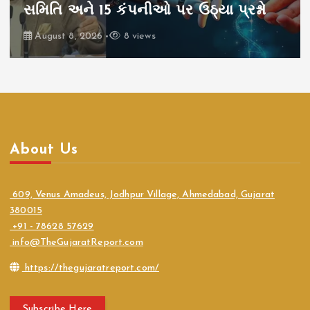
સમિતિ અને 15 કંપનીઓ પર ઉઠ્યા પ્રશ્નો
August 8, 2026
8 views
About Us
609, Venus Amadeus, Jodhpur Village, Ahmedabad, Gujarat
380015
+91 - 78628 57629
info@TheGujaratReport.com
https://thegujaratreport.com/
Subscribe Here