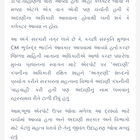
ડી.પી.ચૌહાણનો વારો આવ્યો હતો અહીં કલેક્ટર જોવા ન
મળ્યા એટલે એક વાત એવી પણ ચર્ચાતી હતી કે
અદાણીના અધિકારી આવવાના હોવાથી બની શકે કે
કલેક્ટર આવ્યા ન હોય.
આ અંગે સરકારી તંત્ર લખે છે કે, કચ્છી સંસ્કૃતિ મુજબ
CM ભુપેન્દ્ર ભાઈને આવકાર આપવામાં આવ્યો હતો.કચ્છ
જિલ્લા માહિતી ખાતાના અધિકારીએ આજે કચ્છ પધારેલા
મુખ્ય પ્રધાનના સ્વાગત માટે એરપોર્ટ પર “અદાણી”
કંપનીના અધિકારી રક્ષિત શાહને “અગ્રણી” શબ્દનો
પ્રયોગ કરીને સરકારના મહત્વના વિભાગે અદાણી કંપનીની
‘વાહવાહી’ કરી હતી પણ અદાણીનું નામ લખવાનું
રહસ્યમય રીતે ટાળી દીધું હતું.
આમ,ભૂજ એરપોર્ટ ઉપર જોવા મળેલા આ દ્રશ્યો ભારે
ચર્ચામાં આવ્યા હતા અને અદાણી સરકાર અને વિભાગો
માટે કેટલું મહત્વ ધરાવે છે તેનું જીવંત ઉદાહરણ જોવા મળ્યું
હતું.