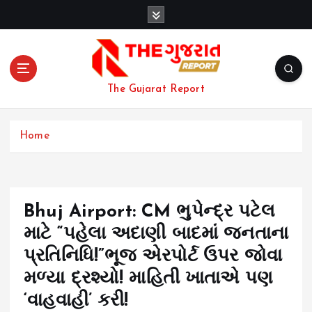
S
k
i
p
t
o
The Gujarat Report
c
o
n
Home
t
e
n
t
Bhuj Airport: CM ભુપેન્દ્ર પટેલ
માટે “પહેલા અદાણી બાદમાં જનતાના
પ્રતિનિધિ!”ભૂજ એરપોર્ટ ઉપર જોવા
મળ્યા દ્રશ્યો! માહિતી ખાતાએ પણ
‘વાહવાહી’ કરી!