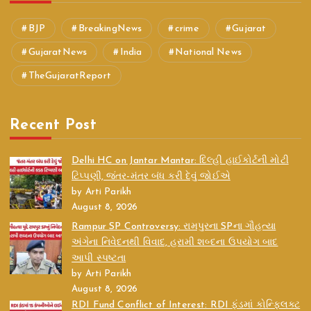
BJP
BreakingNews
crime
Gujarat
GujaratNews
India
National News
TheGujaratReport
Recent Post
Delhi HC on Jantar Mantar: દિલ્હી હાઈકોર્ટની મોટી
ટિપ્પણી, જંતર-મંતર બંધ કરી દેવું જોઈએ
by Arti Parikh
August 8, 2026
Rampur SP Controversy: રામપુરના SPના ગૌહત્યા
અંગેના નિવેદનથી વિવાદ, હરામી શબ્દના ઉપયોગ બાદ
આપી સ્પષ્ટતા
by Arti Parikh
August 8, 2026
RDI Fund Conflict of Interest: RDI ફંડમાં કોન્ફ્લિક્ટ