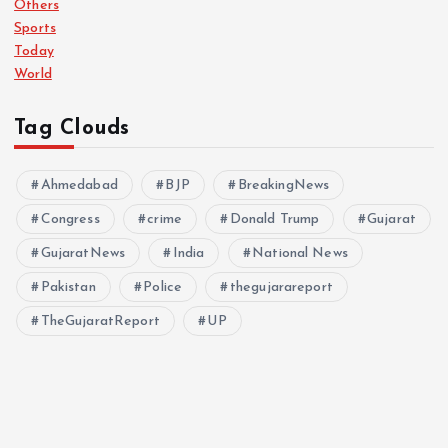
Others
Sports
Today
World
Tag Clouds
Ahmedabad
BJP
BreakingNews
Congress
crime
Donald Trump
Gujarat
GujaratNews
India
National News
Pakistan
Police
thegujarareport
TheGujaratReport
UP