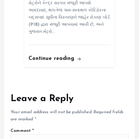
મેટ્રોને કેન્દ્ર સરકાર મંજૂરી આપશે
અમદાવાદ, થલતેજ ગામ-સનાથલ કોરિડોરના
બદ્રાબાદ સુધીના વિસ્તરણને જાહેર રોકાણ બોર્ડ
(PIB) દ્વારા મંજૂરી આપવામાં આવી છે, અને
ગુજરાત મેટ્રો…
Continue reading
Leave a Reply
Your email address will not be published.
Required fields
are marked
*
Comment
*