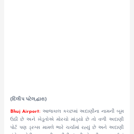
(દિલીપ પટેલ,દ્વારા)
Bhuj Airport:
આજકાલ કચ્છમાં અદાણીના નામની બૂમ
ઉઠી છે અને ખેડૂતોએ મોરચો માંડ્યો છે તો વળી અદાણી
પોર્ટ પણ ડ્રગ્સ મામલે ભારે ચર્ચામાં રહ્યું છે અને અદાણી