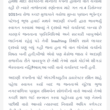
હંમેશા મોદી સરકારની માનીતી કંપની હોવાની વાત ચર્ચામાં
રહી છે ત્યારે તાજેતરમાં રણોત્સવ માટે ગત તા.4 ડિસેમ્બર
2025ના રોજ કચ્છ મુલાકાતે ગયેલા મુખ્ય પ્રધાન ભૂપેન્દ્ર
પટેલનું ભૂજ હવાઈ મથકે અદાણી કંપની દ્વારા ભાવભર્યું
સ્વાગત કરવામાં આવ્યું તે દ્રશ્યો ભારે ચર્ચાસ્પદ બન્યા છે
કારણકે જનતાના પ્રતિનિધિઓ અને સરકારી બાબુઓને
લાઈનમાં રહેવું પડે તેવી Insulting સ્થિતિ સામે લાચાર
દ્રશ્યો ઘણું બધું કહી જતા હતા જે વાત લોકોમાં ચર્ચાનો
વિષય બની હતી,બીજો એવો પણ મેસેજ જાય કે અદાણી
રાજકીય રીતે પાવરફૂલ છે તેથી તેઓ સામે કોઈએ શીગડાં
ભેરવવાના નહિ!!આમ,આ બધી વાતો ચર્ચાસ્પદ બની હતી.
અદાણી કંપનીના પોર્ટ એક્ઝીક્યુટીવ ડાયરેક્ટર રક્ષિત શાહે
પહેલા સ્વાગત કર્યા બાદ જ જનતાએ ચૂંટેલા ભુજ
નગરપાલિકા પ્રમુખ રશ્મિબેન સોલંકીનો વારો આવ્યો તેઓ
કચ્છી શાલ લઈ સન્માન કરવા પહોંચ્યા હતા પણ તેમનો
પછીથી વારો આવ્યો ત્યારબાદ નિવાસી અધિક કલેકટર