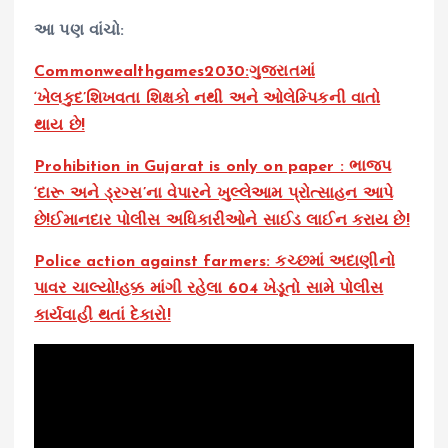
આ પણ વાંચો:
Commonwealthgames2030:ગુજરાતમાં
‘ખેલકુદ’શિખવતા શિક્ષકો નથી અને ઓલેમ્પિકની વાતો
થાય છે!
Prohibition in Gujarat is only on paper : ભાજપ
‘દારૂ અને ડ્રગ્સ’ના વેપારને ખુલ્લેઆમ પ્રોત્સાહન આપે
છે!ઈમાનદાર પોલીસ અધિકારીઓને સાઈડ લાઈન કરાય છે!
Police action against farmers: કચ્છમાં અદાણીનો
પાવર ચાલ્યો!હક્ક માંગી રહેલા 604 ખેડૂતો સામે પોલીસ
કાર્યવાહી થતાં દેકારો!