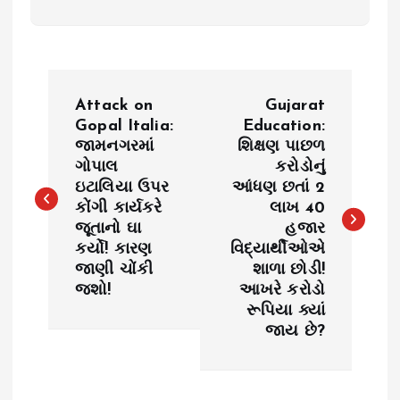
P
Attack on
Gujarat
o
Gopal Italia:
Education:
જામનગરમાં
શિક્ષણ પાછળ
ગોપાલ
કરોડોનું
s
ઇટાલિયા ઉપર
આંધણ છતાં 2
કોંગી કાર્યકરે
લાખ 40
t
જૂતાનો ઘા
હજાર
કર્યો! કારણ
વિદ્યાર્થીઓએ
n
જાણી ચોંકી
શાળા છોડી!
જશો!
આખરે કરોડો
a
રૂપિયા ક્યાં
જાય છે?
v
i