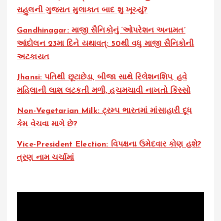
રાહુલની ગુજરાત મુલાકાત બાદ શુ ખૂચ્યું?
Gandhinagar: માજી સૈનિકોનું ‘ઓપરેશન અનામત’
આંદોલન 23મા દિને યથાવત્: 50થી વધુ માજી સૈનિકોની
અટકાયત
Jhansi: પતિથી છૂટાછેડા, બીજા સાથે રિલેશનશિપ, હવે
મહિલાની લાશ લટકતી મળી, હચમચાવી નાખતો કિસ્સો
Non-Vegetarian Milk: ટ્રમ્પ ભારતમાં માંસાહારી દૂધ
કેમ વેચવા માગે છે?
Vice-President Election: વિપક્ષના ઉમેદવાર કોણ હશે?
ત્રણ નામ ચર્ચામાં