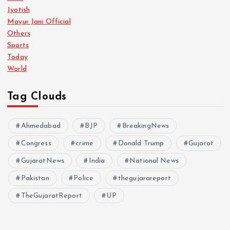
Jyotish
Mayur Jani Official
Others
Sports
Today
World
Tag Clouds
Ahmedabad
BJP
BreakingNews
Congress
crime
Donald Trump
Gujarat
GujaratNews
India
National News
Pakistan
Police
thegujarareport
TheGujaratReport
UP