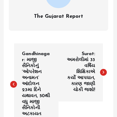
The Gujarat Report
P
Gandhinaga
Surat:
o
r: માજી
અમરોલીમાં 33
સૈનિકોનું
વર્ષિય
‘ઓપરેશન
શિક્ષિકાએ
s
અનામત’
કર્યો આપઘાત,
આંદોલન
કારણ જાણી
t
23મા દિને
ચોકી જશો!
યથાવત, 50થી
n
વધુ માજી
સૈનિકોની
a
અટકાયત