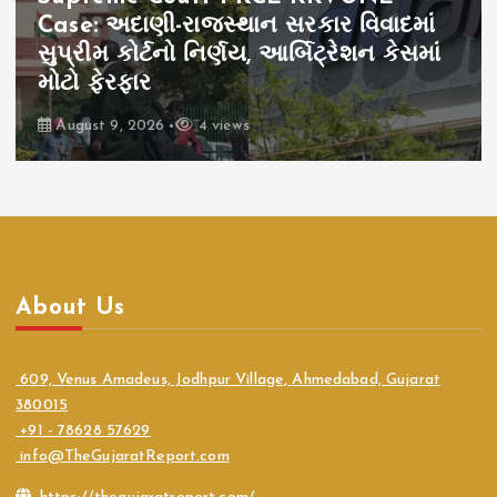
Case: અદાણી-રાજસ્થાન સરકાર વિવાદમાં
સુપ્રીમ કોર્ટનો નિર્ણય, આર્બિટ્રેશન કેસમાં
મોટો ફેરફાર
August 9, 2026
4 views
About Us
609, Venus Amadeus, Jodhpur Village, Ahmedabad, Gujarat
380015
+91 - 78628 57629
info@TheGujaratReport.com