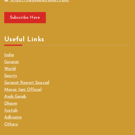
https://thegujaratreport.com/
Subscribe Here
Useful Links
India
Gujarat
World
Sports
Gujarat Report Special
Mayur Jani Official
Ajab Gajab
Dharm
Jyotish
Adhyatm
Others