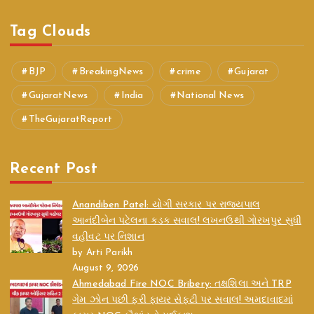
Tag Clouds
BJP
BreakingNews
crime
Gujarat
GujaratNews
India
National News
TheGujaratReport
Recent Post
Anandiben Patel: યોગી સરકાર પર રાજ્યપાલ
આનંદીબેન પટેલના કડક સવાલ! લખનઉથી ગોરખપુર સુધી
વહીવટ પર નિશાન
by Arti Parikh
August 9, 2026
Ahmedabad Fire NOC Bribery: તક્ષશિલા અને TRP
ગેમ ઝોન પછી ફરી ફાયર સેફ્ટી પર સવાલ! અમદાવાદમાં