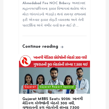
Ahmedabad Fire NOC Bribery: અમદાવાદ
મહાનગરપાલિકાના ફાયર વિભાગમાં થયેલા એક
મોટા લાંચકાંડનો ભંડાફોડ થતાં સમગ્ર રાજ્યમાં
ફરી એકવાર ફાયર સેફટી વ્યવસ્થા અને તેની
પારદર્શિતા અંગે ગંભીર ચર્ચા શરૂ થઈ છે.…
Continue reading
Gujarat
Gujarat Report Special
Gujarat MBBS Seats 2026: ખાનગી
મેડિકલ કોલેજોની બેઠકો 300 વધી,
ગુજરાતની કુલ બેઠકોની સંખ્યા 7,500