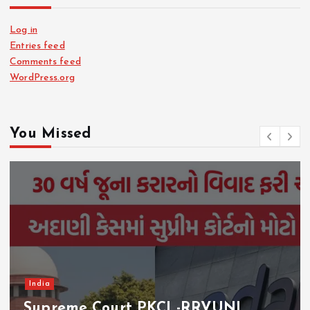
Log in
Entries feed
Comments feed
WordPress.org
You Missed
India
Supreme Court PKCL-RRVUNL