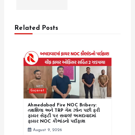
v
i
Related Posts
g
a
t
i
Gujarat
o
Ahmedabad Fire NOC Bribery:
n
તક્ષશિલા અને TRP ગેમ ઝોન પછી ફરી
ફાયર સેફ્ટી પર સવાલ! અમદાવાદમાં
ફાયર NOC કૌભાંડનો પર્દાફાશ
August 9, 2026