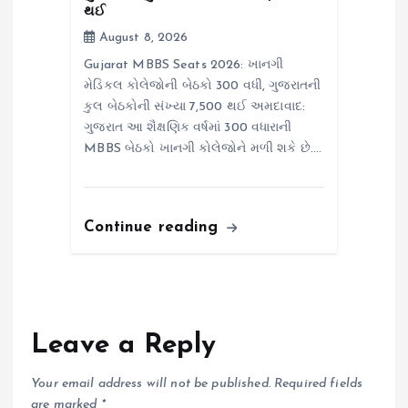
થઈ
August 8, 2026
Gujarat MBBS Seats 2026: ખાનગી
મેડિકલ કોલેજોની બેઠકો 300 વધી, ગુજરાતની
કુલ બેઠકોની સંખ્યા 7,500 થઈ અમદાવાદ:
ગુજરાત આ શૈક્ષણિક વર્ષમાં 300 વધારાની
MBBS બેઠકો ખાનગી કોલેજોને મળી શકે છે.…
Continue reading
Leave a Reply
Your email address will not be published.
Required fields
are marked
*