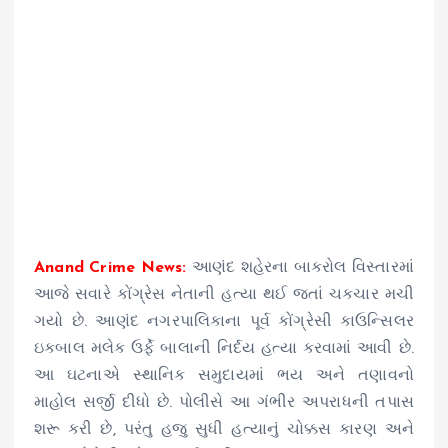
Anand Crime News:
આણંદ શહેરના બાકરોલ વિસ્તારમાં
આજે સવારે કોંગ્રેસ નેતાની હત્યા થઈ જતાં ચકચાર મચી
ગયો છે. આણંદ નગરપાલિકાના પૂર્વ કોંગ્રેસી કાઉન્સિલર
ઇકબાલ મલેક ઉર્ફે બાલાની નિર્દય હત્યા કરવામાં આવી છે.
આ ઘટનાએ સ્થાનિક સમુદાયમાં ભય અને તણાવનો
માહોલ સર્જી દીધો છે. પોલીસે આ ગંભીર અપરાધની તપાસ
શરૂ કરી છે, પરંતુ હજુ સુધી હત્યાનું ચોક્કસ કારણ અને