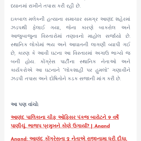
ધ્યાનમાં રાખીને તપાસ કરી રહી છે.
ઇકબાલ મલેકની હત્યાના સમાચાર સમગ્ર આણંદ શહેરમાં
ઝડપથી ફેલાઈ ગયા, જેના કારણે બાકરોલ અને
આજુબાજુના વિસ્તારોમાં તણાવનો માહોલ સર્જાયો છે.
સ્થાનિક લોકોમાં ભય અને આઘાતની લાગણી વ્યાપી ગઈ
છે, કારણ કે આવી ઘટના આ વિસ્તારમાં અગાઉ ભાગ્યે જ
બની હોય. કોંગ્રેસ પાર્ટીના સ્થાનિક નેતાઓ અને
કાર્યકરોએ આ ઘટનાને “લોકશાહી પર હુમલો” ગણાવીને
ઝડપી તપાસ અને દોષિતોને કડક સજાની માંગ કરી છે.
આ પણ વાંચો:
આણંદ પાલિકાના ચીફ ઓફિસર પંકજ બારોટને 9 વર્ષે
પાણીચું, ભાજપ પ્રમુખને કોણે ઉગાર્યા? | Anand
Anand: આણંદ કોંગ્રેસના 2 નેતાએ રાજીનામા ધરી દીધા,