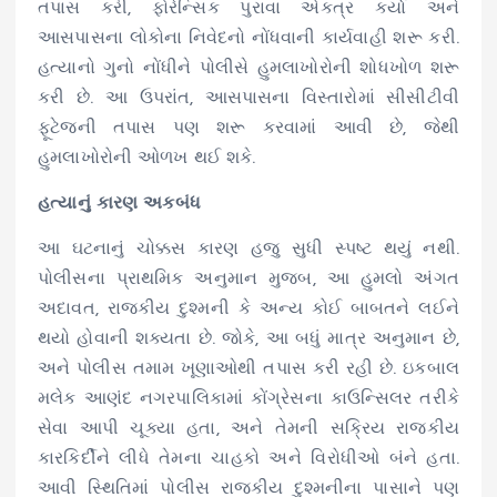
તપાસ કરી, ફોરેન્સિક પુરાવા એકત્ર કર્યા અને
આસપાસના લોકોના નિવેદનો નોંધવાની કાર્યવાહી શરૂ કરી.
હત્યાનો ગુનો નોંધીને પોલીસે હુમલાખોરોની શોધખોળ શરૂ
કરી છે. આ ઉપરાંત, આસપાસના વિસ્તારોમાં સીસીટીવી
ફૂટેજની તપાસ પણ શરૂ કરવામાં આવી છે, જેથી
હુમલાખોરોની ઓળખ થઈ શકે.
હત્યાનું કારણ અકબંધ
આ ઘટનાનું ચોક્કસ કારણ હજુ સુધી સ્પષ્ટ થયું નથી.
પોલીસના પ્રાથમિક અનુમાન મુજબ, આ હુમલો અંગત
અદાવત, રાજકીય દુશ્મની કે અન્ય કોઈ બાબતને લઈને
થયો હોવાની શક્યતા છે. જોકે, આ બધું માત્ર અનુમાન છે,
અને પોલીસ તમામ ખૂણાઓથી તપાસ કરી રહી છે. ઇકબાલ
મલેક આણંદ નગરપાલિકામાં કોંગ્રેસના કાઉન્સિલર તરીકે
સેવા આપી ચૂક્યા હતા, અને તેમની સક્રિય રાજકીય
કારકિર્દીને લીધે તેમના ચાહકો અને વિરોધીઓ બંને હતા.
આવી સ્થિતિમાં પોલીસ રાજકીય દુશ્મનીના પાસાને પણ