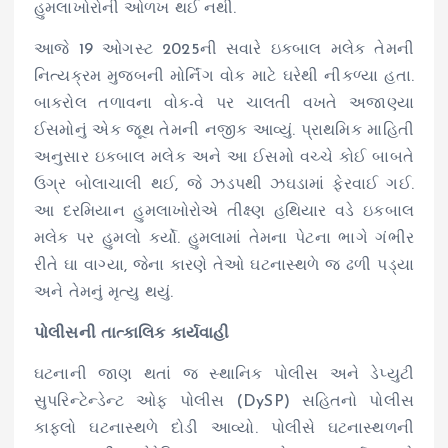
હુમલાખોરોની ઓળખ થઈ નથી.
આજે 19 ઓગસ્ટ 2025ની સવારે ઇકબાલ મલેક તેમની
નિત્યક્રમ મુજબની મોર્નિંગ વોક માટે ઘરેથી નીકળ્યા હતા.
બાકરોલ તળાવના વોક-વે પર ચાલતી વખતે અજાણ્યા
ઈસમોનું એક જૂથ તેમની નજીક આવ્યું. પ્રાથમિક માહિતી
અનુસાર ઇકબાલ મલેક અને આ ઈસમો વચ્ચે કોઈ બાબતે
ઉગ્ર બોલાચાલી થઈ, જે ઝડપથી ઝઘડામાં ફેરવાઈ ગઈ.
આ દરમિયાન હુમલાખોરોએ તીક્ષ્ણ હથિયાર વડે ઇકબાલ
મલેક પર હુમલો કર્યો. હુમલામાં તેમના પેટના ભાગે ગંભીર
રીતે ઘા વાગ્યા, જેના કારણે તેઓ ઘટનાસ્થળે જ ઢળી પડ્યા
અને તેમનું મૃત્યુ થયું.
પોલીસની તાત્કાલિક કાર્યવાહી
ઘટનાની જાણ થતાં જ સ્થાનિક પોલીસ અને ડેપ્યુટી
સુપરિન્ટેન્ડેન્ટ ઓફ પોલીસ (DySP) સહિતનો પોલીસ
કાફલો ઘટનાસ્થળે દોડી આવ્યો. પોલીસે ઘટનાસ્થળની