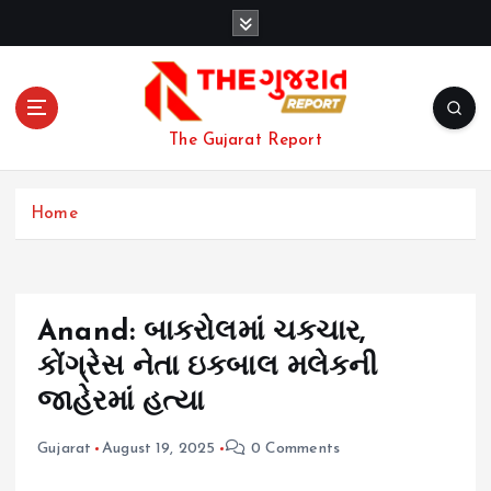
S
k
i
p
t
o
The Gujarat Report
c
o
n
Home
t
e
n
t
Anand: બાકરોલમાં ચકચાર,
કોંગ્રેસ નેતા ઇકબાલ મલેકની
જાહેરમાં હત્યા
Gujarat
August 19, 2025
0 Comments