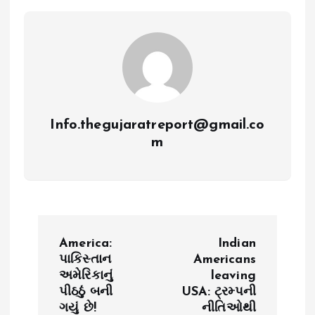
Info.thegujaratreport@gmail.co
m
P
America:
Indian
o
પાકિસ્તાન
Americans
અમેરિકાનું
leaving
પીઠઠું બની
USA: ટ્રમ્પની
s
ગયું છે!
નીતિઓથી