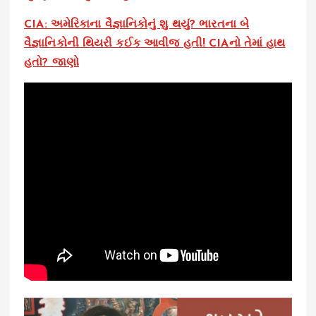
CIA: અમેરિકાના વૈજ્ઞાનિકોનું શુ થયું? ભારતના બે
વૈજ્ઞાનિકોની થિયરી કઈક આવીજ હતી! CIAનો તેમાં હાથ
હતો? જાણો