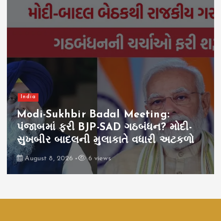
India
Modi-Sukhbir Badal Meeting:
પંજાબમાં ફરી BJP-SAD ગઠબંધન? મોદી-
સુખબીર બાદલની મુલાકાતે વધારી અટકળો
August 8, 2026
6 views