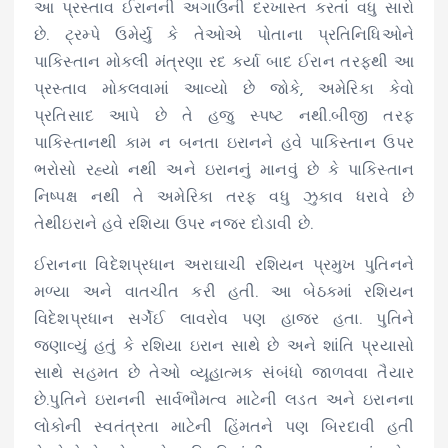
આ પ્રસ્તાવ ઈરાનની અગાઉની દરખાસ્ત કરતાં વધુ સારો
છે. ટ્રમ્પે ઉમેર્યુ કે તેઓએ પોતાના પ્રતિનિધિઓને
પાકિસ્તાન મોકલી મંત્રણા રદ કર્યા બાદ ઈરાન તરફથી આ
પ્રસ્તાવ મોકલવામાં આવ્યો છે જોકે, અમેરિકા કેવો
પ્રતિસાદ આપે છે તે હજુ સ્પષ્ટ નથી.બીજી તરફ
પાકિસ્તાનથી કામ ન બનતા ઇરાનને હવે પાકિસ્તાન ઉપર
ભરોસો રહ્યો નથી અને ઇરાનનું માનવું છે કે પાકિસ્તાન
નિષ્પક્ષ નથી તે અમેરિકા તરફ વધુ ઝુકાવ ધરાવે છે
તેથીઇરાને હવે રશિયા ઉપર નજર દોડાવી છે.
ઈરાનના વિદેશપ્રધાન અરાઘાચી રશિયન પ્રમુખ પુતિનને
મળ્યા અને વાતચીત કરી હતી. આ બેઠકમાં રશિયન
વિદેશપ્રધાન સર્ગેઈ લાવરોવ પણ હાજર હતા. પુતિને
જણાવ્યું હતું કે રશિયા ઇરાન સાથે છે અને શાંતિ પ્રયાસો
સાથે સહમત છે તેઓ વ્યૂહાત્મક સંબંધો જાળવવા તૈયાર
છે.પુતિને ઇરાનની સાર્વભૌમત્વ માટેની લડત અને ઇરાનના
લોકોની સ્વતંત્રતા માટેની હિંમતને પણ બિરદાવી હતી