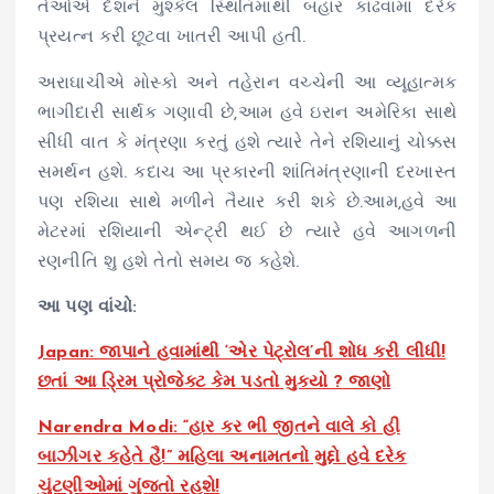
તેઓએ દેશને મુશ્કેલ સ્થિતિમાંથી બહાર કાઢવામાં દરેક
પ્રયત્ન કરી છૂટવા ખાતરી આપી હતી.
અરાઘાચીએ મોસ્કો અને તહેરાન વચ્ચેની આ વ્યૂહાત્મક
ભાગીદારી સાર્થક ગણાવી છે,આમ હવે ઇરાન અમેરિકા સાથે
સીધી વાત કે મંત્રણા કરતું હશે ત્યારે તેને રશિયાનું ચોક્કસ
સમર્થન હશે. કદાચ આ પ્રકારની શાંતિમંત્રણાની દરખાસ્ત
પણ રશિયા સાથે મળીને તૈયાર કરી શકે છે.આમ,હવે આ
મેટરમાં રશિયાની એન્ટ્રી થઈ છે ત્યારે હવે આગળની
રણનીતિ શુ હશે તેતો સમય જ કહેશે.
આ પણ વાંચો:
Japan: જાપાને હવામાંથી ‘એર પેટ્રોલ’ની શોધ કરી લીધી!
છતાં આ ડ્રિમ પ્રોજેક્ટ કેમ પડતો મુકયો ? જાણો
Narendra Modi: “હાર કર ભી જીતને વાલે કો હી
બાઝીગર કહેતે હૈ!” મહિલા અનામતનો મુદ્દો હવે દરેક
ચુંટણીઓમાં ગુંજતો રહશે!