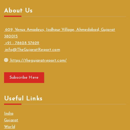
About Us
609, Venus Amadeus, Jodhpur Village, Ahmedabad, Gujarat
380015
+91 - 78628 57629
info@TheGujaratReport.com
https://thegujaratreport.com/
Subscribe Here
Useful Links
India
Gujarat
World