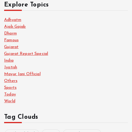
Explore Topics
Adhyatm
Ajab Gajab
Dharm
Famous
Gujarat
Gujarat Report Special
India
Jyotish
Mayur Jani Official
Others
Sports
Today
World
Tag Clouds