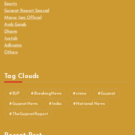
Sports
Gujarat Report Special
Mayur Jani Official
Ajab Gajab
Dharm
Jyotish
Adhyatm
Others
Tag Clouds
BJP
BreakingNews
crime
Gujarat
GujaratNews
India
National News
TheGujaratReport