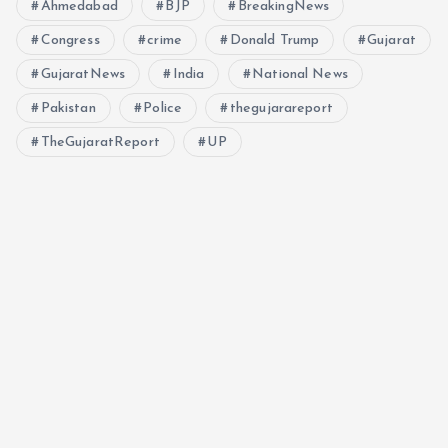
Ahmedabad
BJP
BreakingNews
Congress
crime
Donald Trump
Gujarat
GujaratNews
India
National News
Pakistan
Police
thegujarareport
TheGujaratReport
UP