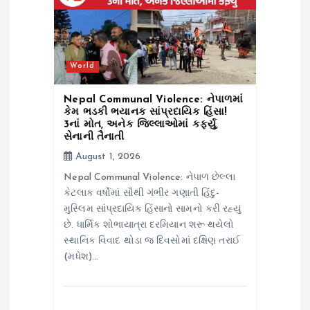
World
Nepal Communal Violence: નેપાળમાં
કેમ ભડકી ભયાનક સાંપ્રદાયિક હિંસા!
3નાં મોત, અનેક જિલ્લાઓમાં કર્ફ્યુ,
સેનાની તૈનાતી
August 1, 2026
Nepal Communal Violence: નેપાળ છેલ્લા
કેટલાક વર્ષોમાં સૌથી ગંભીર ગણાતી હિંદુ-
મુસ્લિમ સાંપ્રદાયિક હિંસાનો સામનો કરી રહ્યું
છે. ધાર્મિક શોભાયાત્રા દરમિયાન શરૂ થયેલો
સ્થાનિક વિવાદ થોડા જ દિવસોમાં દક્ષિણ તરાઈ
(મધેશ)…