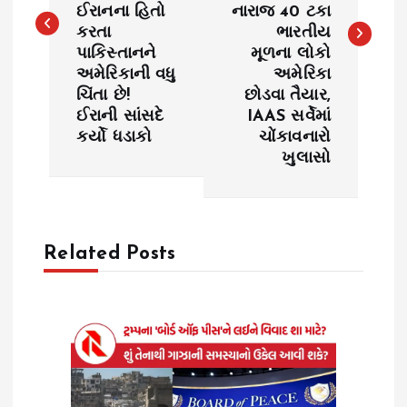
ઈરાનના હિતો
નારાજ 40 ટકા
t
કરતા
ભારતીય
પાકિસ્તાનને
મૂળના લોકો
n
અમેરિકાની વધુ
અમેરિકા
ચિંતા છે!
છોડવા તૈયાર,
a
ઈરાની સાંસદે
IAAS સર્વેમાં
કર્યો ધડાકો
ચોંકાવનારો
v
ખુલાસો
i
g
Related Posts
a
t
i