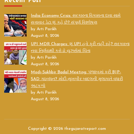
Recent Post
India Economy Crisis: સરકારના વિકાસના દાવા સામે
સત્તાવાર ડેટા શું કહે છે? સંપૂર્ણ વિશ્લેષણ
by Arti Parikh
August 8, 2026
UPI MDR Charges: શું UPI હવે ફ્રી નહીં રહે? સરકારના
નવા નિર્ણયથી કરોડો યુઝર્સમાં ચિંતા
by Arti Parikh
August 8, 2026
Modi-Sukhbir Badal Meeting: પંજાબમાં ફરી BJP-
SAD ગઠબંધન? મોદી-સુખબીર બાદલની મુલાકાતે વધારી
અટકળો
by Arti Parikh
August 8, 2026
Copyright © 2026 thegujaratreport.com