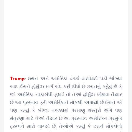
Trump
: ઇરાન અને અમેરિકા વચ્ચે વાટાઘાટો પડી ભાંગ્યા
બાદ ઈરાને હોર્મુઝ માર્ગ બંધ કરી દીધો છે ઇરાનનું કહેવું છે કે
જો અમેરિકા નાકાબંધી હઠાવે તો તેઓ હોર્મુઝ ખોલવા તૈયાર
છે આ પ્રસ્તાવ ફરી અમેરિકાને મોકલી અપાયો છે.ઈરાને એ
પણ કહ્યું કે બીજા તબક્કામાં પરમાણુ શસ્ત્રો અંગે પણ
મંત્રણા માટે તેઓ તૈયાર છે.આ પ્રસ્તાવ અમેરિકન પ્રમુખ
ટ્રમ્પને સારો લાગ્યો છે, તેઓએ કહ્યું કે ઇરાને મોકલેલો