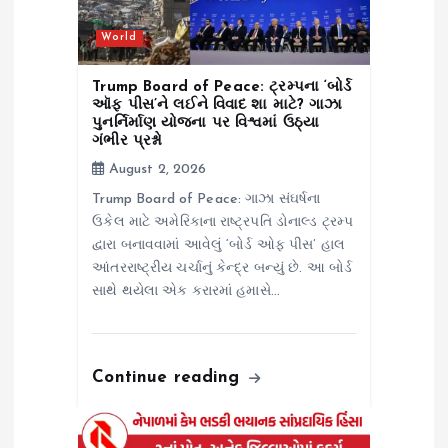
o
World
n
Trump Board of Peace: ટ્રમ્પના ‘બોર્ડ
ઑફ પીસ’ને લઈને વિવાદ શા માટે? ગાઝા
પુનર્નિર્માણ યોજના પર વિશ્વમાં ઉઠ્યા
ગંભીર પ્રશ્નો
August 2, 2026
Trump Board of Peace: ગાઝા સંઘર્ષના
ઉકેલ માટે અમેરિકાના રાષ્ટ્રપતિ ડોનાલ્ડ ટ્રમ્પ
દ્વારા બનાવવામાં આવેલું ‘બોર્ડ ઓફ પીસ’ હાલ
આંતરરાષ્ટ્રીય ચર્ચાનું કેન્દ્ર બન્યું છે. આ બોર્ડ
સાથે થયેલા એક કરારમાં હમાસે…
Continue reading