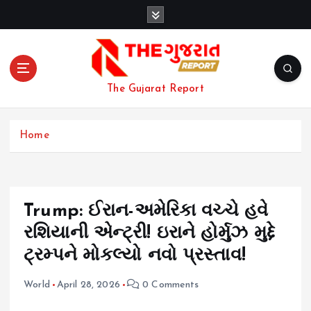
S
k
i
p
t
o
The Gujarat Report
c
o
n
Home
t
e
n
t
Trump: ઈરાન-અમેરિકા વચ્ચે હવે
રશિયાની એન્ટ્રી! ઇરાને હોર્મુઝ મુદ્દે
ટ્રમ્પને મોકલ્યો નવો પ્રસ્તાવ!
World
April 28, 2026
0 Comments