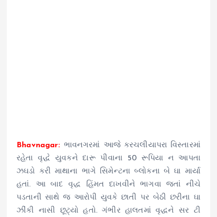
Bhavnagar:
ભાવનગરમાં આજે કરચલીયાપરા વિસ્તારમાં
રહેતા વૃદ્ધે યુવકને દારૂ પીવાના 50 રૂપિયા ન આપતા
ઝઘડો કરી માથાના ભાગે સિમેન્ટના બ્લોકના બે ઘા માર્યા
હતાં. આ બાદ વૃદ્ધ હિંમત દાખવીને ભાગવા જતાં નીચે
પડતાની સાથે જ આરોપી યુવકે છાતી પર બેઠી છરીના ઘા
ઝીંકી નાસી છૂટ્યો હતો. ગંભીર હાલતમાં વૃદ્ધને સર ટી