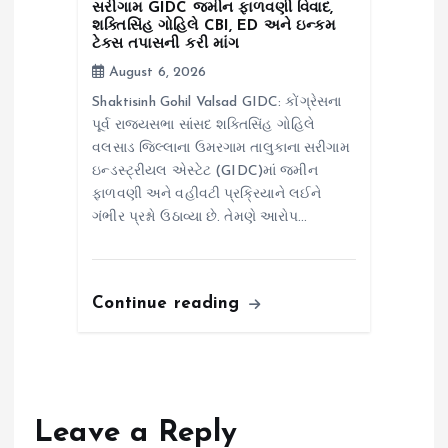
સરીગામ GIDC જમીન ફાળવણી વિવાદ,
શક્તિસિંહ ગોહિલે CBI, ED અને ઇન્કમ
ટેક્સ તપાસની કરી માંગ
August 6, 2026
Shaktisinh Gohil Valsad GIDC: કોંગ્રેસના
પૂર્વ રાજ્યસભા સાંસદ શક્તિસિંહ ગોહિલે
વલસાડ જિલ્લાના ઉમરગામ તાલુકાના સરીગામ
ઇન્ડસ્ટ્રીયલ એસ્ટેટ (GIDC)માં જમીન
ફાળવણી અને વહીવટી પ્રક્રિયાને લઈને
ગંભીર પ્રશ્નો ઉઠાવ્યા છે. તેમણે આરોપ…
Continue reading
Leave a Reply