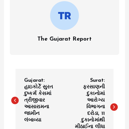
The Gujarat Report
P
Gujarat:
Surat:
o
હાઇકોર્ટે સુરત
ફરસાણની
દુષ્કર્મ કેસમાં
દુકાનોમાં
ત્રીજીવાર
આરોગ્ય
s
આસારામના
વિભાગના
જામીન
દરોડા, 11
t
લંબાવ્યા
દુકાનોમાંથી
મીઠાઈના લીધા