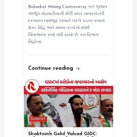
n
Babarkot Mining Controversy: વન પ્રધાન
અર્જૂન મોઢવાડીયાની મેલી રમત બાબરકોટની
દરખાસ્ત નામંજૂર કરવાને બદલે પડતર રખાતાં
શંકા. સિંહ અને માનવ વચ્ચેનો સંઘર્ષ
ચિંતાજનક સ્તરે વધી રહ્યો છે. વન વિભાગ
સિંહોનાં…
Continue reading
Gujarat
Shaktisinh Gohil Valsad GIDC: