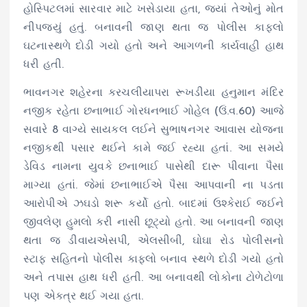
હોસ્પિટલમાં સારવાર માટે ખસેડાયા હતા, જ્યાં તેઓનું મોત
નીપજ્યું હતું. બનાવની જાણ થતા જ પોલીસ કાફલો
ઘટનાસ્થળે દોડી ગયો હતો અને આગળની કાર્યવાહી હાથ
ધરી હતી.
ભાવનગર શહેરના કરચલીયાપરા રૂખડીયા હનુમાન મંદિર
નજીક રહેતા છનાભાઈ ગોરધનભાઈ ગોહેલ (ઉં.વ.60) આજે
સવારે 8 વાગ્યે સાયકલ લઈને સુભાષનગર આવાસ યોજના
નજીકથી પસાર થઈને કામે જઈ રહ્યા હતાં. આ સમયે
ડેવિડ નામના યુવકે છનાભાઈ પાસેથી દારૂ પીવાના પૈસા
માગ્યા હતાં. જેમાં છનાભાઈએ પૈસા આપવાની ના પડતા
આરોપીએ ઝઘડો શરૂ કર્યો હતો. બાદમાં ઉશ્કેરાઈ જઈને
જીવલેણ હુમલો કરી નાસી છૂટ્યો હતો. આ બનાવની જાણ
થતા જ ડીવાયએસપી, એલસીબી, ઘોઘા રોડ પોલીસનો
સ્ટાફ સહિતનો પોલીસ કાફલો બનાવ સ્થળે દોડી ગયો હતો
અને તપાસ હાથ ધરી હતી. આ બનાવથી લોકોના ટોળેટોળા
પણ એકત્ર થઈ ગયા હતા.