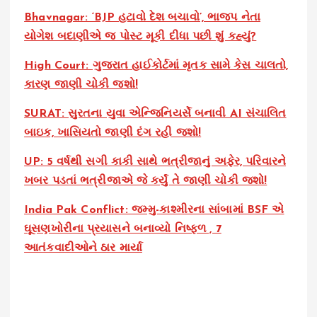
Bhavnagar: ‘BJP હટાવો દેશ બચાવો’, ભાજપ નેતા
યોગેશ બદાણીએ જ પોસ્ટ મૂકી દીધા પછી શું કહ્યું?
High Court: ગુજરાત હાઈકોર્ટમાં મૃતક સામે કેસ ચાલતો,
કારણ જાણી ચોકી જશો!
SURAT: સુરતના યુવા એન્જિનિયર્સે બનાવી AI સંચાલિત
બાઇક, ખાસિયતો જાણી દંગ રહી જશો!
UP: 5 વર્ષથી સગી કાકી સાથે ભત્રીજાનું અફેર, પરિવારને
ખબર પડતાં ભત્રીજાએ જે કર્યું તે જાણી ચોકી જશો!
India Pak Conflict: જમ્મુ-કાશ્મીરના સાંબામાં BSF એ
ઘૂસણખોરીના પ્રયાસને બનાવ્યો નિષ્ફળ , 7
આતંકવાદીઓને ઠાર માર્યા