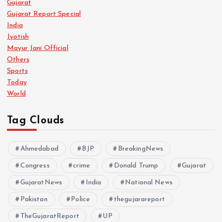
Gujarat
Gujarat Report Special
India
Jyotish
Mayur Jani Official
Others
Sports
Today
World
Tag Clouds
Ahmedabad
BJP
BreakingNews
Congress
crime
Donald Trump
Gujarat
GujaratNews
India
National News
Pakistan
Police
thegujarareport
TheGujaratReport
UP