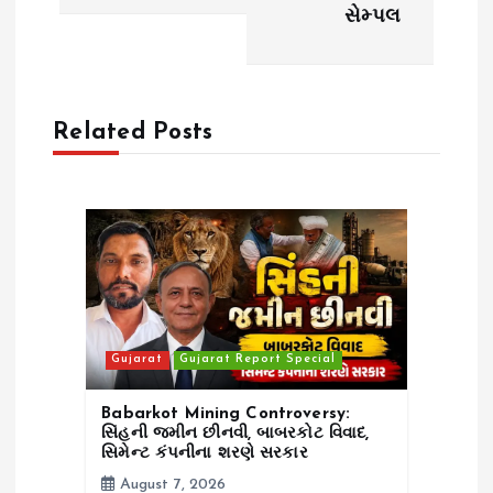
n
સેમ્પલ
a
v
Related Posts
i
g
a
t
Gujarat
Gujarat Report Special
i
Babarkot Mining Controversy:
o
સિંહની જમીન છીનવી, બાબરકોટ વિવાદ,
સિમેન્ટ કંપનીના શરણે સરકાર
August 7, 2026