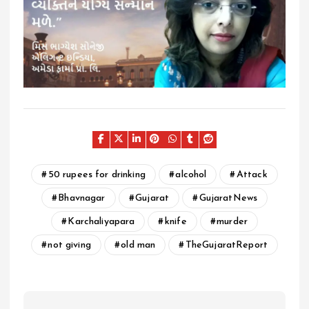
50 rupees for drinking
alcohol
Attack
Bhavnagar
Gujarat
GujaratNews
Karchaliyapara
knife
murder
not giving
old man
TheGujaratReport