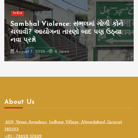
India
Iltija Mufti PDP Protest: કાશ્મીરમાં
વિરોધનો અવાજ દબાવવાનો પ્રયાસ?
ઇલ્તિજા મુફ્તીને પોલીસ સમન્સથી ઉઠ્યા
નવા સવાલો
August 7, 2026
6 views
About Us
609, Venus Amadeus, Jodhpur Village, Ahmedabad, Gujarat
380015
+91 - 78628 57629