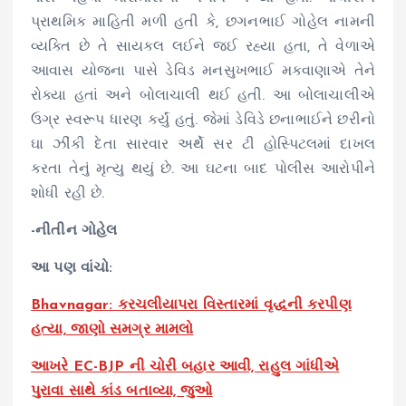
પ્રાથમિક માહિતી મળી હતી કે, છગનભાઈ ગોહેલ નામની
વ્યક્તિ છે તે સાયકલ લઈને જઈ રહ્યા હતા, તે વેળાએ
આવાસ યોજના પાસે ડેવિડ મનસુખભાઈ મકવાણાએ તેને
રોક્યા હતાં અને બોલાચાલી થઈ હતી. આ બોલાચાલીએ
ઉગ્ર સ્વરૂપ ધારણ કર્યું હતું. જેમાં ડેવિડે છનાભાઈને છરીનો
ઘા ઝીંકી દેતા સારવાર અર્થે સર ટી હોસ્પિટલમાં દાખલ
કરતા તેનું મૃત્યુ થયું છે. આ ઘટના બાદ પોલીસ આરોપીને
શોધી રહી છે.
-નીતીન ગોહેલ
આ પણ વાંચો:
Bhavnagar: કરચલીયાપરા વિસ્તારમાં વૃદ્ધની કરપીણ
હત્યા, જાણો સમગ્ર મામલો
આખરે EC-BJP ની ચોરી બહાર આવી, રાહુલ ગાંધીએ
પુરાવા સાથે કાંડ બતાવ્યા, જુઓ