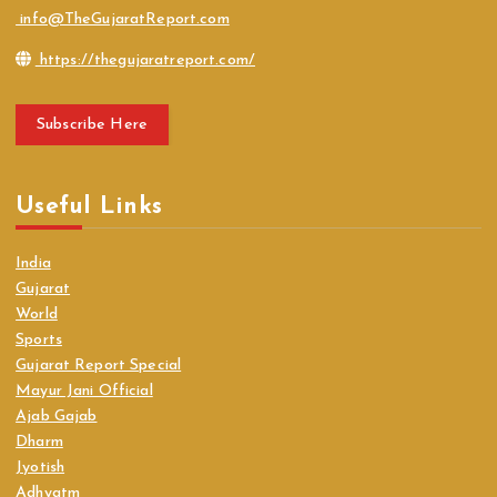
info@TheGujaratReport.com
https://thegujaratreport.com/
Subscribe Here
Useful Links
India
Gujarat
World
Sports
Gujarat Report Special
Mayur Jani Official
Ajab Gajab
Dharm
Jyotish
Adhyatm