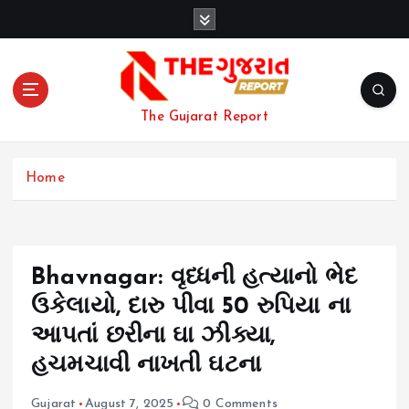
S
k
i
p
t
o
The Gujarat Report
c
o
n
Home
t
e
n
t
Bhavnagar: વૃધ્ધની હત્યાનો ભેદ
ઉકેલાયો, દારુ પીવા 50 રુપિયા ના
આપતાં છરીના ઘા ઝીક્યા,
હચમચાવી નાખતી ઘટના
Gujarat
August 7, 2025
0 Comments