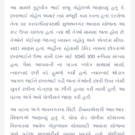
આ મામલે કુટુંબીક ભાઈ રાજુ ગોહેલએ જણાવ્યું હતું કે,
છનાભાઈ ગોહેલ અમારે ત્યાં મજૂરી કામ કરતા હતાં. દરરોજ
તેના ઘર કરચલીયાપરાથી સુભાષનગર આવાસ યોજના આ
રૂટ ઉપર ચાલતા હતાં. ત્યાં થી તેઓ મામસા જતા હોય છે.
તેઓને કોઈપણ જાતનું વ્યસન નહોતુ અને એકદમ સીધા-
સાદા માણસ હતાં. અહીંના રહેવાસી ડેવિડ નામના છોકરાએ
છનાભાઈને ઉભા રાખી દારૂ માટે 50થી 100 રૂપિયા માંગ્યા
હતા. પૈસા આપવાની ના પાડતા બ્લોક માથામાં માર્યા,
ત્યારબાદ છરી વડે હુમલો કર્યો હતો. ત્યારબાદ થોડાક
આગળ જઈને છનાભાઈ પડી જતા તેઓની છાતી ઉપર બેસી
યુવકે છરીના બે-ત્રણ ઘા ઝીંકી હત્યા કરી નાખી હતી. આ
ઘટના અંગે અમે પોલીસને જાણ કરી હતી.
આ ઘટના અંગે ભાવનગરના સિટી ડીવાયએસપી આર.આર.
સિંધાલએ જણાવ્યું હતું કે, ઘોઘા રોડ પોલીસ સ્ટેશનના
વિસ્તારમાં આવેલ ગોકુલધામ સોસાયટી આવાસ યોજના
પાસે પહેલા મારામારીનો બનાવ બન્યો હતો. પોલીસને