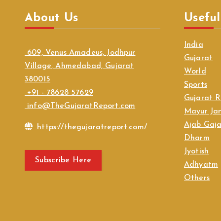
About Us
Useful
India
609, Venus Amadeus, Jodhpur
Gujarat
Village, Ahmedabad, Gujarat
World
380015
Sports
+91 - 78628 57629
Gujarat R
info@TheGujaratReport.com
Mayur Jan
Ajab Gaj
https://thegujaratreport.com/
Dharm
Jyotish
Subscribe Here
Adhyatm
Others