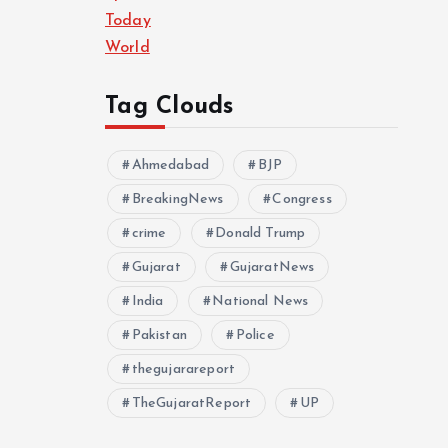
Today
World
Tag Clouds
Ahmedabad
BJP
BreakingNews
Congress
crime
Donald Trump
Gujarat
GujaratNews
India
National News
Pakistan
Police
thegujarareport
TheGujaratReport
UP