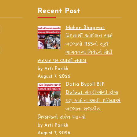
Recent Post
Mohan Bhagwat:
વિદ્યાર્થી આંદોલન સામે
બદલાયો RSSનો સૂર?
ભાગવતના નિવેદને મોદી
સરકાર પર વધાર્યા સવાલ
by Arti Parikh
August 7, 2026
Datia Bypoll BJP
Defeat: મંત્રીઓની ફોજ
પણ કામે ન આવી, દતિયાએ
બદલાતા રાજકીય
મિજાજનો સંકેત આપ્યો
by Arti Parikh
August 7, 2026