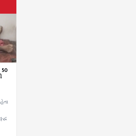
ા 50
ી
હેતા
ૃદ્ધ