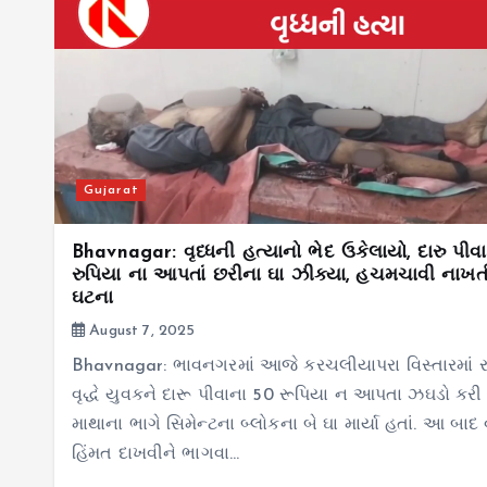
Gujarat
Bhavnagar: વૃધ્ધની હત્યાનો ભેદ ઉકેલાયો, દારુ પીવ
રુપિયા ના આપતાં છરીના ઘા ઝીક્યા, હચમચાવી નાખત
ઘટના
August 7, 2025
Bhavnagar: ભાવનગરમાં આજે કરચલીયાપરા વિસ્તારમાં ર
વૃદ્ધે યુવકને દારૂ પીવાના 50 રૂપિયા ન આપતા ઝઘડો કરી
માથાના ભાગે સિમેન્ટના બ્લોકના બે ઘા માર્યા હતાં. આ બાદ વ
હિંમત દાખવીને ભાગવા…