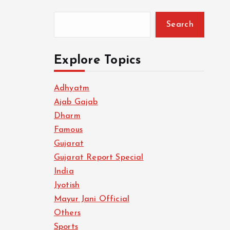
Search
Explore Topics
Adhyatm
Ajab Gajab
Dharm
Famous
Gujarat
Gujarat Report Special
India
Jyotish
Mayur Jani Official
Others
Sports