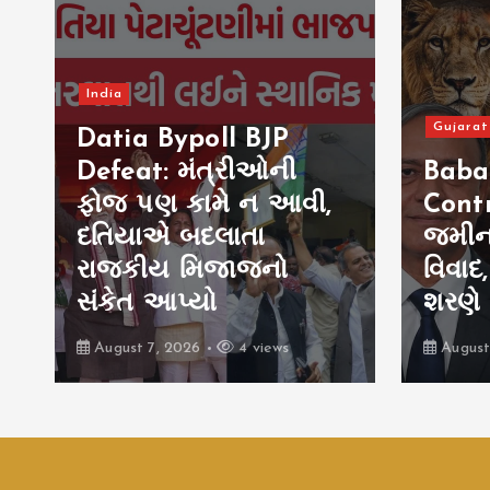
India
Gujarat
Datia Bypoll BJP
Defeat: મંત્રીઓની
Baba
ફોજ પણ કામે ન આવી,
Contr
દતિયાએ બદલાતા
જમીન
રાજકીય મિજાજનો
વિવાદ
સંકેત આપ્યો
શરણે
August 7, 2026
4 views
August