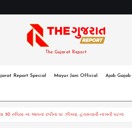
The Gujarat Report
jarat Report Special
Mayur Jani Official
Ajab Gajab
 પીવા 50 રુપિયા ના આપતાં છરીના ઘા ઝીક્યા, હચમચાવી નાખતી ઘટના