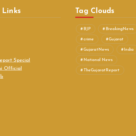
 Links
Tag Clouds
BJP
BreakingNews
crime
Gujarat
GujaratNews
India
National News
eport Special
i Official
TheGujaratReport
ab