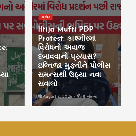
India
Iltija Mufti PDP
Protest: કાશ્મીરમાં
e:
વિરોધનો અવાજ
દબાવવાનો પ્રયાસ?
ઇલ્તિજા મુફ્તીને પોલીસ
્યા
સમન્સથી ઉઠ્યા નવા
સવાલો
s
August 7, 2026
8 views