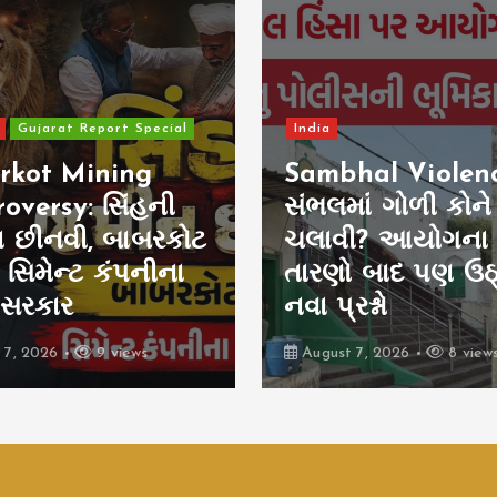
Gujarat Report Special
India
rkot Mining
Sambhal Violenc
oversy: સિંહની
સંભલમાં ગોળી કોને
 છીનવી, બાબરકોટ
ચલાવી? આયોગના
, સિમેન્ટ કંપનીના
તારણો બાદ પણ ઉઠ
 સરકાર
નવા પ્રશ્નો
 7, 2026
9 views
August 7, 2026
8 view