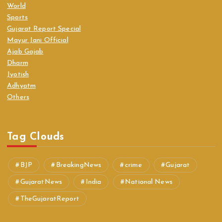
World
Sports
Gujarat Report Special
Mayur Jani Official
Ajab Gajab
Dharm
Jyotish
Adhyatm
Others
Tag Clouds
BJP
BreakingNews
crime
Gujarat
GujaratNews
India
National News
TheGujaratReport