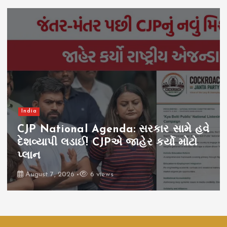
India
Paper Leak NTA: કડક કાયદા છતાં પેપર
લીક યથાવત! જવાબદાર કોણ?
August 7, 2026
5 views