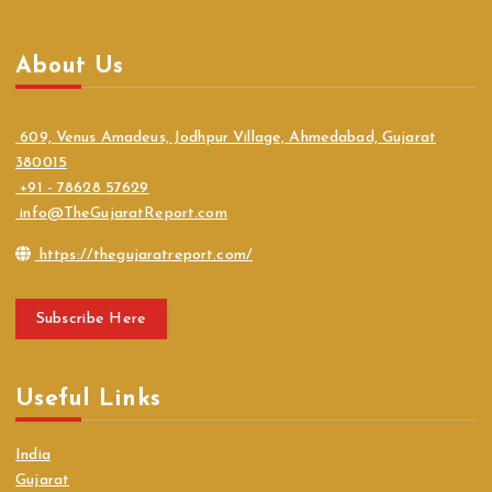
About Us
609, Venus Amadeus, Jodhpur Village, Ahmedabad, Gujarat
380015
+91 - 78628 57629
info@TheGujaratReport.com
https://thegujaratreport.com/
Subscribe Here
Useful Links
India
Gujarat