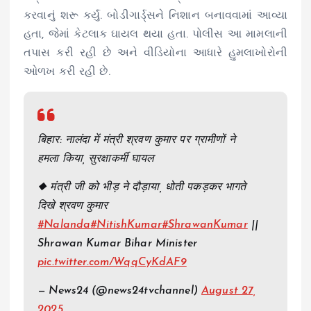
કરવાનું શરૂ કર્યું. બોડીગાર્ડ્સને નિશાન બનાવવામાં આવ્યા
હતા, જેમાં કેટલાક ઘાયલ થયા હતા. પોલીસ આ મામલાની
તપાસ કરી રહી છે અને વીડિયોના આધારે હુમલાખોરોની
ઓળખ કરી રહી છે.
बिहार: नालंदा में मंत्री श्रवण कुमार पर ग्रामीणों ने
हमला किया, सुरक्षाकर्मी घायल
◆ मंत्री जी को भीड़ ने दौड़ाया, धोती पकड़कर भागते
दिखे श्रवण कुमार
#Nalanda
#NitishKumar
#ShrawanKumar
||
Shrawan Kumar Bihar Minister
pic.twitter.com/WqqCyKdAF9
— News24 (@news24tvchannel)
August 27,
2025