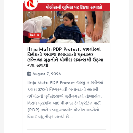
India
Iltija Mufti PDP Protest: કાશ્મીરમાં
વિરોધનો અવાજ દબાવવાનો પ્રયાસ?
ઇલ્તિજા મુફ્તીને પોલીસ સમન્સથી ઉઠ્યા
નવા સવાલો
August 7, 2026
Iltija Mufti PDP Protest: જમ્મુ-કાશ્મીરમાં
કલમ 370ને નિષ્પ્રભાવી બનાવ્યાની સાતમી
વર્ષગાંઠની પૂર્વસંધ્યાએ શ્રીનગરમાં યોજાયેલા
વિરોધ પ્રદર્શન બાદ પીપલ્સ ડેમોક્રેટિક પાર્ટી
(PDP) અને જમ્મુ-કાશ્મીર પોલીસ વચ્ચેનો
વિવાદ વધુ તીવ્ર બન્યો છે.…