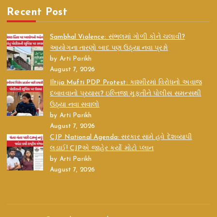
Recent Post
Sambhal Violence: સંભલમાં ગોળી કોને ચલાવી?
આયોગના તારણો બાદ પણ ઉઠ્યા નવા પ્રશ્નો
by Arti Parikh
August 7, 2026
Iltija Mufti PDP Protest: કાશ્મીરમાં વિરોધનો અવાજ
દબાવવાનો પ્રયાસ? ઇલ્તિજા મુફ્તીને પોલીસ સમન્સથી
ઉઠ્યા નવા સવાલો
by Arti Parikh
August 7, 2026
CJP National Agenda: સરકાર સામે હવે દેશવ્યાપી
લડાઈ! CJPએ જાહેર કર્યો મોટો પ્લાન
by Arti Parikh
August 7, 2026