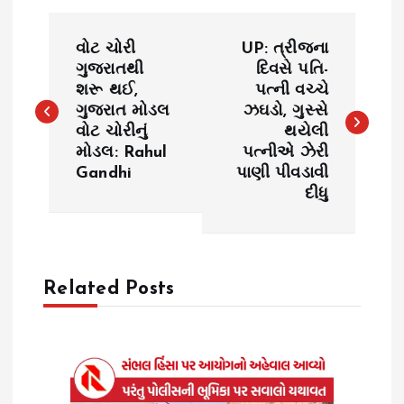
P
વોટ ચોરી
UP: ત્રીજના
o
ગુજરાતથી
દિવસે પતિ-
શરૂ થઈ,
પત્ની વચ્ચે
ગુજરાત મોડલ
ઝઘડો, ગુસ્સે
s
વોટ ચોરીનું
થયેલી
મોડલ: Rahul
પત્નીએ ઝેરી
t
Gandhi
પાણી પીવડાવી
દીધુ
n
a
Related Posts
v
i
g