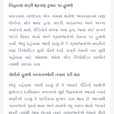
બિહારમાં મંત્રી શ્રવણ કુમાર પર હુમલો
વાસ્તવમાં, નાલંદાના એક ગામમાં થયેલા અકસ્માતમાં ઘણા
લોકોના મોત થયા હતા. મંત્રી, ધારાસભ્ય અને અન્ય
કાર્યકરો સાથે, પીડિતોને મળવા ગયા હતા, જ્યાં કોઈ વાતને
લઈને વિવાદ થયો અને ગ્રામજનોએ તેમના પર હુમલો
કર્યો. એવું કહેવામાં આવી રહ્યું છે કે ગ્રામજનોએ મંત્રીનો
ઘણા કિલોમીટર સુધી પીછો કર્યો. મંત્રી તેમની કાર સુધી
પહોંચવા માટે ઓછામાં ઓછા એક કિલોમીટર ચાલીને
ત્યાંથી ચાલ્યા ગયા.
પોલીસે હુમલો કરનારાઓની તપાસ કરી શરુ
એવું કહેવામાં આવી રહ્યું છે કે જ્યારે પીડિતો સાથેની
મુલાકાત દરમિયાન વળતરનો મુદ્દો ઉઠાવવામાં આવ્યો ત્યારે
મંત્રીએ કહ્યું કે પ્રક્રિયા મુજબ કામ થાય છે. આનાથી
ગ્રામજનો ગુસ્સે થયા અને મામલો વધુ ખરાબ થયો. જ્યારે
મંત્રી ત્યાંથી જવા લાગ્યા ત્યારે ગ્રામજનોએ તેમનો પીછો