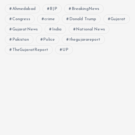
Ahmedabad
BJP
BreakingNews
Congress
crime
Donald Trump
Gujarat
GujaratNews
India
National News
Pakistan
Police
thegujarareport
TheGujaratReport
UP