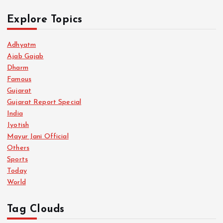
Explore Topics
Adhyatm
Ajab Gajab
Dharm
Famous
Gujarat
Gujarat Report Special
India
Jyotish
Mayur Jani Official
Others
Sports
Today
World
Tag Clouds