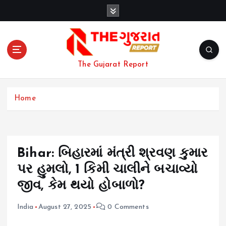
S
k
i
p
t
o
The Gujarat Report
c
o
n
Home
t
e
n
t
Bihar: બિહારમાં મંત્રી શ્રવણ કુમાર
પર હુમલો, 1 કિમી ચાલીને બચાવ્યો
જીવ, કેમ થયો હોબાળો?
India
August 27, 2025
0 Comments