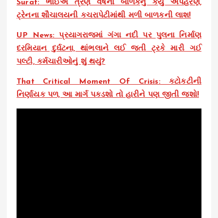
Surat: ભાઈએ ત્રણ વર્ષના બાળકનું કર્યું અપહરણ,
ટ્રેનના શૌચાલયની કચરાપેટીમાંથી મળી બાળકની લાશ!
UP News: પ્રયાગરાજમાં ગંગા નદી પર પુલના નિર્માણ
દરમિયાન દુર્ઘટના, થાંભલાને લઈ જતી ટ્રકે મારી ગઈ
પલ્ટી, કર્મચારીઓનું શું થયું?
That Critical Moment Of Crisis: કટોકટીની
નિર્ણાયક પળ, આ માર્ગ પકડશો તો હારીને પણ જીતી જશો!