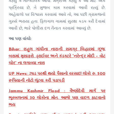
કહ્યું કે તાત્કાલિક આપો. મંત્રીએ કહ્યું કે આ માટે એક
પ્રક્રિયા છે, તે મુજબ કામ કરવામાં આવી રહ્યું છે.
અહેવાલો પર વિશ્વાસ કરવામાં આવે તો, આ પછી ગ્રામજનો
ગુસ્સે ભરાયા હતા. ફિલગાલ ગામમાં સુરક્ષા કડક કરી દેવામાં
આવી છે, ભારે પોલીસ દળ તૈનાત કરવામાં આવ્યું છે.
આ પણ વાંચો:
Bihar: રાહુલ ગાંધીના નારાની સમગ્ર બિહારમાં ગૂંજ,
બસમાં મુસાફરો, ડ્રાઈવર અને કંડક્ટરે “નરેન્દ્ર મોદી – વોટ
ચોર” ના લગાવ્યા નારા
UP News: ઝાડ પરથી થયો પૈસાનો વરસાદ! લોકો રુ. 500
રૂપિયાની નોટો લૂંટવા કરી પડાપડી
Jammu Kashmir Flood : વૈષ્ણોદેવી માર્ગ પર
ભૂસ્ખલનમાં 30 લોકોના મોત, આજે પણ વાદળ ફાટવાનો
ભય