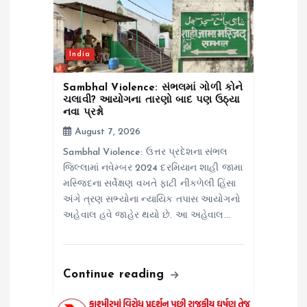
a
t
India
i
Sambhal Violence: સંભલમાં ગોળી કોને
ચલાવી? આયોગના તારણો બાદ પણ ઉઠ્યા
o
નવા પ્રશ્નો
August 7, 2026
n
Sambhal Violence: ઉત્તર પ્રદેશના સંભલ
જિલ્લામાં નવેમ્બર 2024 દરમિયાન શાહી જામા
મસ્જિદના સર્વેક્ષણ વખતે ફાટી નીકળેલી હિંસા
અંગે ત્રણ સભ્યોના ન્યાયિક તપાસ આયોગનો
અહેવાલ હવે જાહેર થયો છે. આ અહેવાલ…
Continue reading