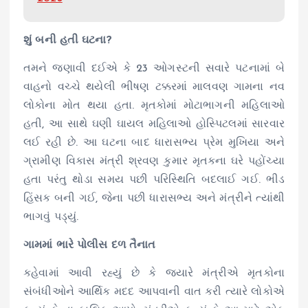
શું બની હતી ઘટના?
તમને જણાવી દઈએ કે 23 ઓગસ્ટની સવારે પટનામાં બે
વાહનો વચ્ચે થયેલી ભીષણ ટક્કરમાં માલવણ ગામના નવ
લોકોના મોત થયા હતા. મૃતકોમાં મોટાભાગની મહિલાઓ
હતી, આ સાથે ઘણી ઘાયલ મહિલાઓ હોસ્પિટલમાં સારવાર
લઈ રહી છે. આ ઘટના બાદ ધારાસભ્ય પ્રેમ મુખિયા અને
ગ્રામીણ વિકાસ મંત્રી શ્રવણ કુમાર મૃતકના ઘરે પહોંચ્યા
હતા પરંતુ થોડા સમય પછી પરિસ્થિતિ બદલાઈ ગઈ. ભીડ
હિંસક બની ગઈ, જેના પછી ધારાસભ્ય અને મંત્રીને ત્યાંથી
ભાગવું પડ્યું.
ગામમાં ભારે પોલીસ દળ તૈનાત
કહેવામાં આવી રહ્યું છે કે જ્યારે મંત્રીએ મૃતકોના
સંબંધીઓને આર્થિક મદદ આપવાની વાત કરી ત્યારે લોકોએ