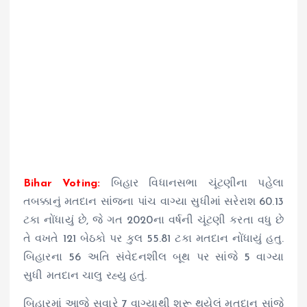
Bihar Voting:
બિહાર વિધાનસભા ચૂંટણીના પહેલા
તબક્કાનું મતદાન સાંજના પાંચ વાગ્યા સુધીમાં સરેરાશ 60.13
ટકા નોંધાયું છે, જે ગત 2020ના વર્ષની ચૂંટણી કરતા વધુ છે
તે વખતે 121 બેઠકો પર કુલ 55.81 ટકા મતદાન નોંધાયું હતુ.
બિહારના 56 અતિ સંવેદનશીલ બૂથ પર સાંજે 5 વાગ્યા
સુધી મતદાન ચાલુ રહ્યુ હતું.
બિહારમાં આજે સવારે 7 વાગ્યાથી શરૂ થયેલું મતદાન સાંજે