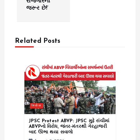
a
રોજગારની
જરૂર છે!’
v
i
Related Posts
g
a
t
i
o
India
n
JPSC Protest ABVP: JPSC મુદ્દે રાંચીમાં
ABVPનો વિરોધ, જંતર-મંતરથી ગેરહાજરી
બાદ ઊભા થયા સવાલો