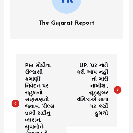
The Gujarat Report
P
PM મોદીના
UP: ‘ઘર નામે
o
રીલ્સથી
કરી આપ નહીં
કમાણી’
તો મારી
નિવેદન પર
નાખીશ’,
s
રાહુલનો
યુટ્યુબર
સણસણતો
વંશિકાએ માતા
t
જવાબ: ‘રીલ્સ
પર કર્યો
21મી સદીનું
હુમલો
n
વ્યસન,
યુવાનોને