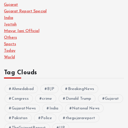
Gujarat
Gujarat Report Special
India
Jyotish
Mayur Jani Official
Others
Sports
Today
World
Tag Clouds
Ahmedabad
BJP
BreakingNews
Congress
crime
Donald Trump
Gujarat
GujaratNews
India
National News
Pakistan
Police
thegujarareport
TheGujaratReport
UP