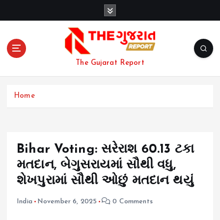
S
k
i
p
t
o
The Gujarat Report
c
o
n
Home
t
e
n
t
Bihar Voting: સરેરાશ 60.13 ટકા
મતદાન, બેગુસરાયમાં સૌથી વધુ,
શેખપુરામાં સૌથી ઓછું મતદાન થયું
India
November 6, 2025
0 Comments