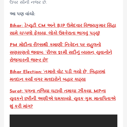
ઉપર સૌની નજર છે.
આ પણ વાંચો:
Bihar: ડેપ્યુટી CM અને BJP ઉમેદવાર વિજયકુમાર સિંહા
સામે ચપ્પલો ફેંકાયા, લોકો ઉશ્કેરાતા ભાગવું પડ્યું!
PM મોદીના રીલ્સથી કમાણી’ નિવેદન પર રાહુલનો
સણસણતો જવાબ: ‘રીલ્સ 21મી સદીનું વ્યસન, યુવાનોને
રોજગારની જરૂર છે!’
Bihar Election: ‘તમારો વોટ પડી ગયો છે’, બિહારમાં
મતદાન કર્યા વગર મતદારોને બહાર કાઢ્યા
Surat: પગના તળિયા ચટાવી તમાચા ઝીંક્યા, MPના
યુવકને છરીની અણીએ ધમકાવ્યો, યુવક ગુમ, માતાપિતાએ
શું કરી માંગ?