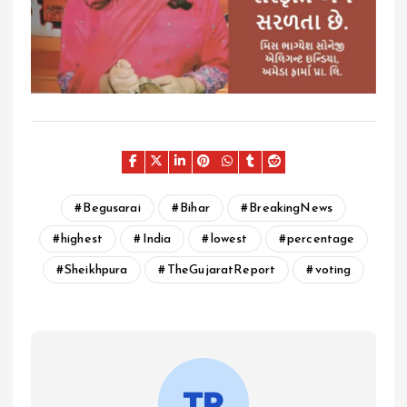
Begusarai
Bihar
BreakingNews
highest
India
lowest
percentage
Sheikhpura
TheGujaratReport
voting