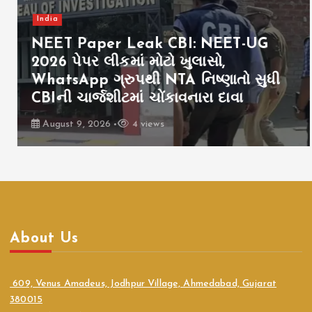
India
NEET Paper Leak CBI: NEET-UG
2026 પેપર લીકમાં મોટો ખુલાસો,
WhatsApp ગ્રુપથી NTA નિષ્ણાતો સુધી
CBIની ચાર્જશીટમાં ચોંકાવનારા દાવા
August 9, 2026
4 views
About Us
609, Venus Amadeus, Jodhpur Village, Ahmedabad, Gujarat
380015