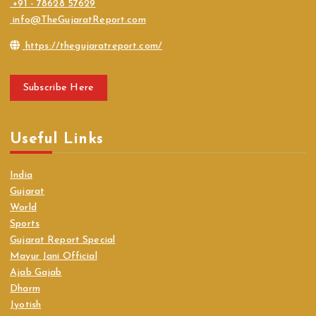
+91 - 78628 57629
info@TheGujaratReport.com
https://thegujaratreport.com/
Subscribe Here
Useful Links
India
Gujarat
World
Sports
Gujarat Report Special
Mayur Jani Official
Ajab Gajab
Dharm
Jyotish