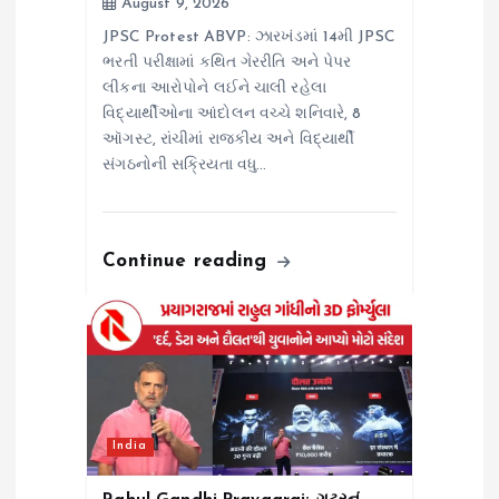
August 9, 2026
JPSC Protest ABVP: ઝારખંડમાં 14મી JPSC
ભરતી પરીક્ષામાં કથિત ગેરરીતિ અને પેપર
લીકના આરોપોને લઈને ચાલી રહેલા
વિદ્યાર્થીઓના આંદોલન વચ્ચે શનિવારે, 8
ઑગસ્ટ, રાંચીમાં રાજકીય અને વિદ્યાર્થી
સંગઠનોની સક્રિયતા વધુ…
Continue reading
India