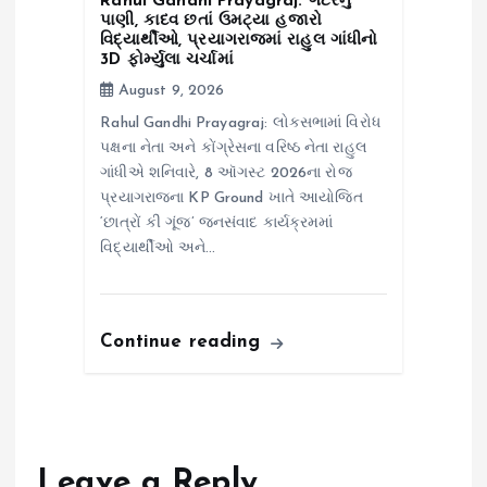
Rahul Gandhi Prayagraj: ગટરનું
પાણી, કાદવ છતાં ઉમટ્યા હજારો
વિદ્યાર્થીઓ, પ્રયાગરાજમાં રાહુલ ગાંધીનો
3D ફોર્મ્યુલા ચર્ચામાં
August 9, 2026
Rahul Gandhi Prayagraj: લોકસભામાં વિરોધ
પક્ષના નેતા અને કોંગ્રેસના વરિષ્ઠ નેતા રાહુલ
ગાંધીએ શનિવારે, 8 ઑગસ્ટ 2026ના રોજ
પ્રયાગરાજના KP Ground ખાતે આયોજિત
‘છાત્રોં કી ગૂંજ’ જનસંવાદ કાર્યક્રમમાં
વિદ્યાર્થીઓ અને…
Continue reading
Leave a Reply