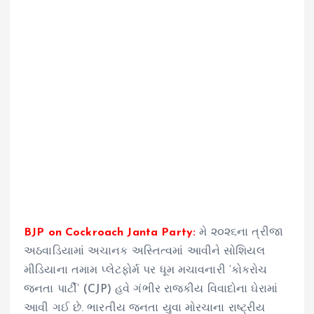
BJP on Cockroach Janta Party:
મે ૨૦૨૬ના ત્રીજા
અઠવાડિયામાં અચાનક અસ્તિત્વમાં આવીને સોશિયલ
મીડિયાના તમામ પ્લેટફોર્મ પર ધૂમ મચાવનારી ‘કોકરોચ
જનતા પાર્ટી’ (CJP) હવે ગંભીર રાજકીય વિવાદોના ઘેરામાં
આવી ગઈ છે. ભારતીય જનતા યુવા મોરચાના રાષ્ટ્રીય