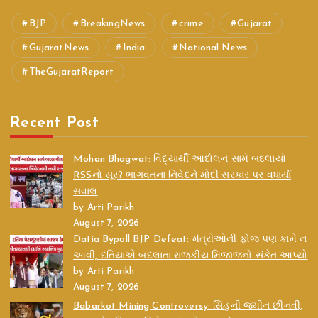
BJP
BreakingNews
crime
Gujarat
GujaratNews
India
National News
TheGujaratReport
Recent Post
Mohan Bhagwat: વિદ્યાર્થી આંદોલન સામે બદલાયો
RSSનો સૂર? ભાગવતના નિવેદને મોદી સરકાર પર વધાર્યા
સવાલ
by Arti Parikh
August 7, 2026
Datia Bypoll BJP Defeat: મંત્રીઓની ફોજ પણ કામે ન
આવી, દતિયાએ બદલાતા રાજકીય મિજાજનો સંકેત આપ્યો
by Arti Parikh
August 7, 2026
Babarkot Mining Controversy: સિંહની જમીન છીનવી,