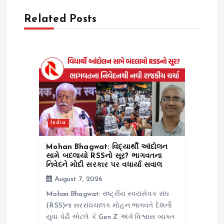
g
Related Posts
a
t
i
o
India
n
Mohan Bhagwat: વિદ્યાર્થી આંદોલન
સામે બદલાયો RSSનો સૂર? ભાગવતના
નિવેદને મોદી સરકાર પર વધાર્યા સવાલ
August 7, 2026
Mohan Bhagwat: રાષ્ટ્રીય સ્વયંસેવક સંઘ
(RSS)ના સરસંઘચાલક મોહન ભાગવતે દેશની
યુવા પેઢી એટલે કે Gen Z અંગે વિશ્વાસ વ્યક્ત