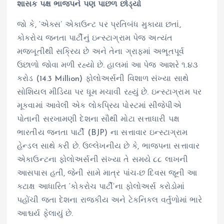
શાસક પક્ષ ભાજપને પણ પાછળ છોડ્યો
જો કે, ‘એક્સ’ એકાઉન્ટ પર પ્રતિબંધ મુકાયા છતાં,
કોકરોચ જનતા પાર્ટીનું ઇન્સ્ટાગ્રામ પેજ અત્યંત
મજબૂતીથી સક્રિય છે અને તેના ગ્રાફમાં અભૂતપૂર્વ
ઉછાળો જોવા મળી રહ્યો છે. હાલમાં આ પેજ આશરે ૧.૪૩
કરોડ (14.3 Million) ફોલોઅર્સની વિશાળ સંખ્યા સાથે
સોશિયલ મીડિયા પર ધૂમ મચાવી રહ્યું છે. ઇન્સ્ટાગ્રામ પર
મૂકવામાં આવેલી એક લોકપ્રિય પોસ્ટમાં સીજેપીએ
પોતાની સરખામણી દેશના સૌથી મોટા સત્તાધારી પક્ષ
ભારતીય જનતા પાર્ટી (BJP) ના સત્તાવાર ઇન્સ્ટાગ્રામ
હેન્ડલ સાથે કરી છે. ઉલ્લેખનીય છે કે, ભાજપના સત્તાવાર
એકાઉન્ટના ફોલોઅર્સની સંખ્યા તે સમયે ૮૮ લાખની
આસપાસ હતી, જેની સામે માત્ર પાંચ-છ દિવસ જૂની આ
કટાક્ષ આધારિત ‘કોકરોચ પાર્ટી’ના ફોલોઅર્સ કરોડોમાં
પહોંચી જતા દેશના રાજકીય અને ટેકનિકલ વર્તુળોમાં ભારે
આશ્ચર્ય ફેલાયું છે.