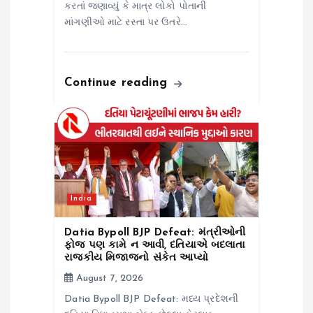
કરતાં જણાવ્યું કે માત્ર લોકો પોતાની
માંગણીઓ માટે રસ્તા પર ઉતરે…
Continue reading
India
Datia Bypoll BJP Defeat: મંત્રીઓની
ફોજ પણ કામે ન આવી, દતિયાએ બદલાતા
રાજકીય મિજાજનો સંકેત આપ્યો
August 7, 2026
Datia Bypoll BJP Defeat: મધ્ય પ્રદેશની