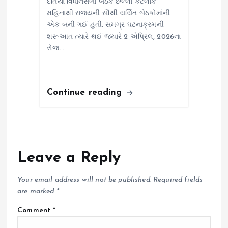
દતિયા વિધાનસભા બેઠક છેલ્લા કેટલાક
મહિનાથી રાજ્યની સૌથી ચર્ચિત બેઠકોમાંની
એક બની ગઈ હતી. સમગ્ર ઘટનાક્રમની
શરૂઆત ત્યારે થઈ જ્યારે 2 એપ્રિલ, 2026ના
રોજ…
Continue reading
Leave a Reply
Your email address will not be published.
Required fields
are marked
*
Comment
*