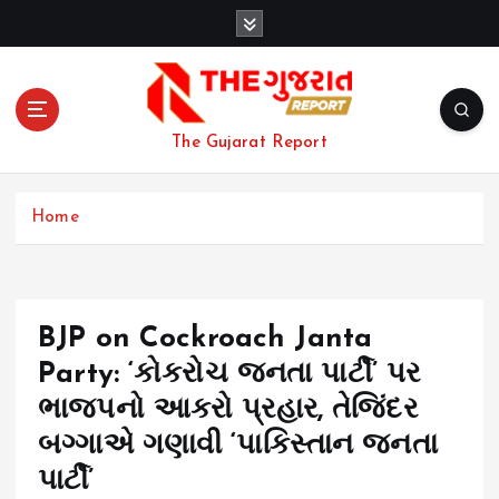
S
k
i
p
t
o
The Gujarat Report
c
o
n
Home
t
e
n
t
BJP on Cockroach Janta
Party: ‘કોકરોચ જનતા પાર્ટી’ પર
ભાજપનો આકરો પ્રહાર, તેજિંદર
બગ્ગાએ ગણાવી ‘પાકિસ્તાન જનતા
પાર્ટી’