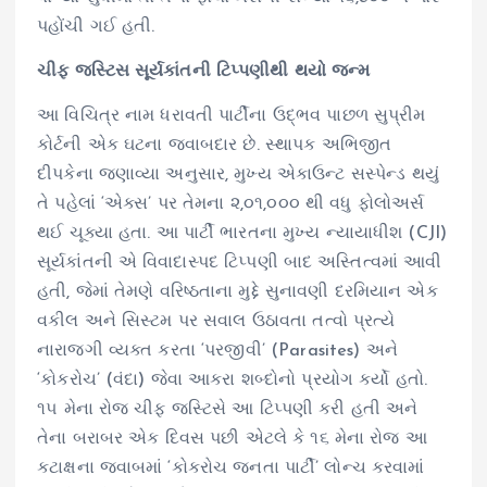
પહોંચી ગઈ હતી.
ચીફ જસ્ટિસ સૂર્યકાંતની ટિપ્પણીથી થયો જન્મ
આ વિચિત્ર નામ ધરાવતી પાર્ટીના ઉદ્ભવ પાછળ સુપ્રીમ
કોર્ટની એક ઘટના જવાબદાર છે. સ્થાપક અભિજીત
દીપકેના જણાવ્યા અનુસાર, મુખ્ય એકાઉન્ટ સસ્પેન્ડ થયું
તે પહેલાં ‘એક્સ’ પર તેમના ૨,૦૧,૦૦૦ થી વધુ ફોલોઅર્સ
થઈ ચૂક્યા હતા. આ પાર્ટી ભારતના મુખ્ય ન્યાયાધીશ (CJI)
સૂર્યકાંતની એ વિવાદાસ્પદ ટિપ્પણી બાદ અસ્તિત્વમાં આવી
હતી, જેમાં તેમણે વરિષ્ઠતાના મુદ્દે સુનાવણી દરમિયાન એક
વકીલ અને સિસ્ટમ પર સવાલ ઉઠાવતા તત્વો પ્રત્યે
નારાજગી વ્યક્ત કરતા ‘પરજીવી’ (Parasites) અને
‘કોકરોચ’ (વંદા) જેવા આકરા શબ્દોનો પ્રયોગ કર્યો હતો.
૧૫ મેના રોજ ચીફ જસ્ટિસે આ ટિપ્પણી કરી હતી અને
તેના બરાબર એક દિવસ પછી એટલે કે ૧૬ મેના રોજ આ
કટાક્ષના જવાબમાં ‘કોકરોચ જનતા પાર્ટી’ લોન્ચ કરવામાં