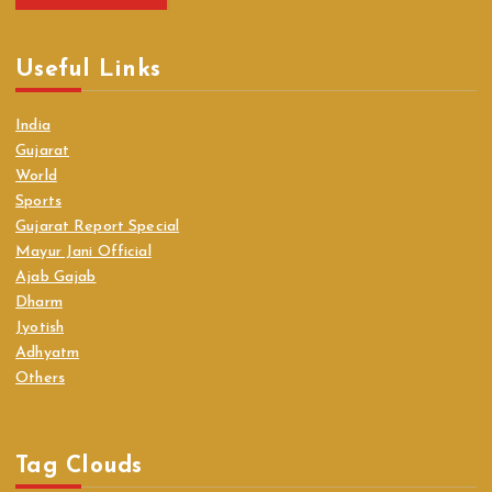
Useful Links
India
Gujarat
World
Sports
Gujarat Report Special
Mayur Jani Official
Ajab Gajab
Dharm
Jyotish
Adhyatm
Others
Tag Clouds