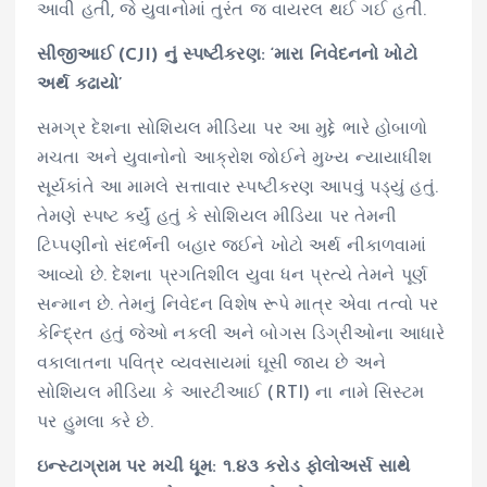
આવી હતી, જે યુવાનોમાં તુરંત જ વાયરલ થઈ ગઈ હતી.
સીજીઆઈ (CJI) નું સ્પષ્ટીકરણ: ‘મારા નિવેદનનો ખોટો
અર્થ કઢાયો’
સમગ્ર દેશના સોશિયલ મીડિયા પર આ મુદ્દે ભારે હોબાળો
મચતા અને યુવાનોનો આક્રોશ જોઈને મુખ્ય ન્યાયાધીશ
સૂર્યકાંતે આ મામલે સત્તાવાર સ્પષ્ટીકરણ આપવું પડ્યું હતું.
તેમણે સ્પષ્ટ કર્યું હતું કે સોશિયલ મીડિયા પર તેમની
ટિપ્પણીનો સંદર્ભની બહાર જઈને ખોટો અર્થ નીકાળવામાં
આવ્યો છે. દેશના પ્રગતિશીલ યુવા ધન પ્રત્યે તેમને પૂર્ણ
સન્માન છે. તેમનું નિવેદન વિશેષ રૂપે માત્ર એવા તત્વો પર
કેન્દ્રિત હતું જેઓ નકલી અને બોગસ ડિગ્રીઓના આધારે
વકાલાતના પવિત્ર વ્યવસાયમાં ઘૂસી જાય છે અને
સોશિયલ મીડિયા કે આરટીઆઈ (RTI) ના નામે સિસ્ટમ
પર હુમલા કરે છે.
ઇન્સ્ટાગ્રામ પર મચી ધૂમ: ૧.૪૩ કરોડ ફોલોઅર્સ સાથે