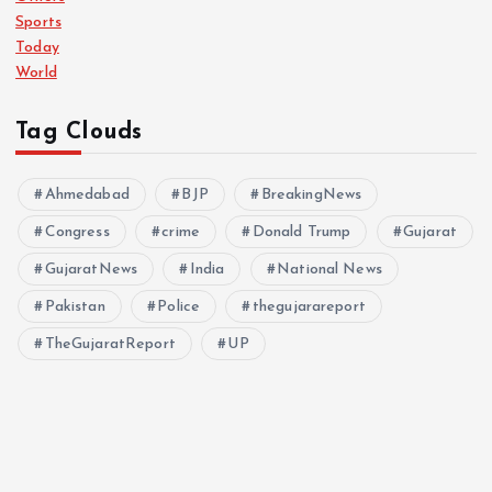
Sports
Today
World
Tag Clouds
Ahmedabad
BJP
BreakingNews
Congress
crime
Donald Trump
Gujarat
GujaratNews
India
National News
Pakistan
Police
thegujarareport
TheGujaratReport
UP