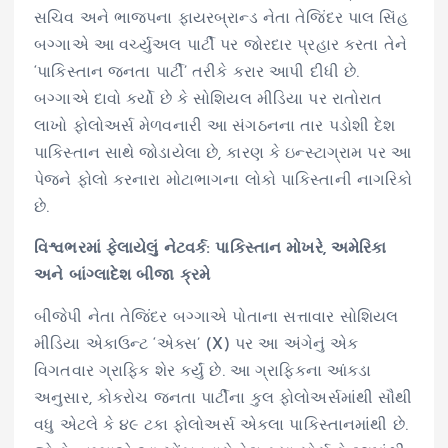
સચિવ અને ભાજપના ફાયરબ્રાન્ડ નેતા તેજિંદર પાલ સિંહ
બગ્ગાએ આ વર્ચ્યુઅલ પાર્ટી પર જોરદાર પ્રહાર કરતા તેને
‘પાકિસ્તાન જનતા પાર્ટી’ તરીકે કરાર આપી દીધી છે.
બગ્ગાએ દાવો કર્યો છે કે સોશિયલ મીડિયા પર રાતોરાત
લાખો ફોલોઅર્સ મેળવનારી આ સંગઠનના તાર પડોશી દેશ
પાકિસ્તાન સાથે જોડાયેલા છે, કારણ કે ઇન્સ્ટાગ્રામ પર આ
પેજને ફોલો કરનારા મોટાભાગના લોકો પાકિસ્તાની નાગરિકો
છે.
વિશ્વભરમાં ફેલાયેલું નેટવર્ક: પાકિસ્તાન મોખરે, અમેરિકા
અને બાંગ્લાદેશ બીજા ક્રમે
બીજેપી નેતા તેજિંદર બગ્ગાએ પોતાના સત્તાવાર સોશિયલ
મીડિયા એકાઉન્ટ ‘એક્સ’ (X) પર આ અંગેનું એક
વિગતવાર ગ્રાફિક શેર કર્યું છે. આ ગ્રાફિકના આંકડા
અનુસાર, કોકરોચ જનતા પાર્ટીના કુલ ફોલોઅર્સમાંથી સૌથી
વધુ એટલે કે ૪૯ ટકા ફોલોઅર્સ એકલા પાકિસ્તાનમાંથી છે.