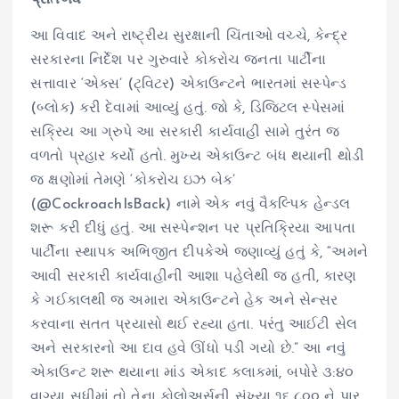
આ વિવાદ અને રાષ્ટ્રીય સુરક્ષાની ચિંતાઓ વચ્ચે, કેન્દ્ર
સરકારના નિર્દેશ પર ગુરુવારે કોકરોચ જનતા પાર્ટીના
સત્તાવાર ‘એક્સ’ (ટ્વિટર) એકાઉન્ટને ભારતમાં સસ્પેન્ડ
(બ્લોક) કરી દેવામાં આવ્યું હતું. જો કે, ડિજિટલ સ્પેસમાં
સક્રિય આ ગ્રુપે આ સરકારી કાર્યવાહી સામે તુરંત જ
વળતો પ્રહાર કર્યો હતો. મુખ્ય એકાઉન્ટ બંધ થયાની થોડી
જ ક્ષણોમાં તેમણે ‘કોકરોચ ઇઝ બેક’
(@CockroachIsBack) નામે એક નવું વૈકલ્પિક હેન્ડલ
શરૂ કરી દીધું હતું. આ સસ્પેન્શન પર પ્રતિક્રિયા આપતા
પાર્ટીના સ્થાપક અભિજીત દીપકેએ જણાવ્યું હતું કે, “અમને
આવી સરકારી કાર્યવાહીની આશા પહેલેથી જ હતી, કારણ
કે ગઈકાલથી જ અમારા એકાઉન્ટને હેક અને સેન્સર
કરવાના સતત પ્રયાસો થઈ રહ્યા હતા. પરંતુ આઈટી સેલ
અને સરકારનો આ દાવ હવે ઊંધો પડી ગયો છે.” આ નવું
એકાઉન્ટ શરૂ થયાના માંડ એકાદ કલાકમાં, બપોરે ૩:૪૦
વાગ્યા સુધીમાં તો તેના ફોલોઅર્સની સંખ્યા ૧૬,૮૦૦ ને પાર