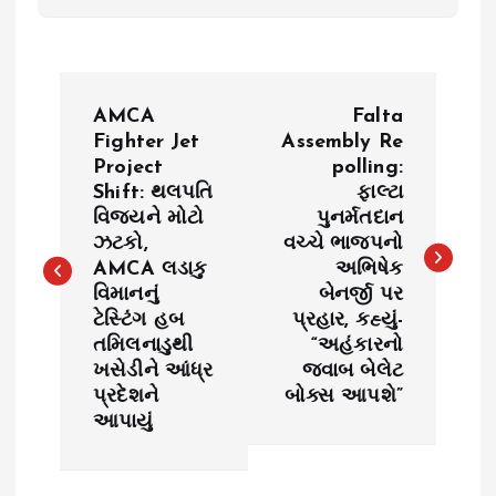
P
AMCA
Falta
o
Fighter Jet
Assembly Re
Project
polling:
Shift: થલપતિ
ફાલ્ટા
s
વિજયને મોટો
પુનર્મતદાન
ઝટકો,
વચ્ચે ભાજપનો
t
AMCA લડાકુ
અભિષેક
વિમાનનું
બેનર્જી પર
n
ટેસ્ટિંગ હબ
પ્રહાર, કહ્યું-
તમિલનાડુથી
“અહંકારનો
a
ખસેડીને આંધ્ર
જવાબ બેલેટ
પ્રદેશને
બોક્સ આપશે”
v
આપાયું
i