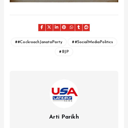
#CockroachJanataParty
#SocialMediaPolitics
BJP
Arti Parikh