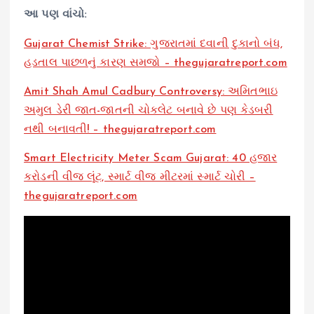
આ પણ વાંચો:
Gujarat Chemist Strike: ગુજરાતમાં દવાની દુકાનો બંધ,
હડતાલ પાછળનું કારણ સમજો – thegujaratreport.com
Amit Shah Amul Cadbury Controversy: અમિતભાઇ
અમુલ ડેરી જાત-જાતની ચોકલેટ બનાવે છે પણ કેડબરી
નથી બનાવતી! – thegujaratreport.com
Smart Electricity Meter Scam Gujarat: 40 હજાર
કરોડની વીજ લૂંટ, સ્માર્ટ વીજ મીટરમાં સ્માર્ટ ચોરી –
thegujaratreport.com