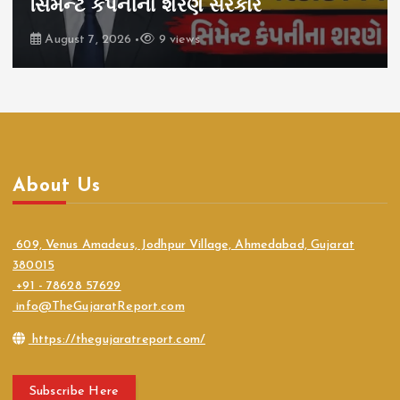
સિમેન્ટ કંપનીના શરણે સરકાર
August 7, 2026
9 views
About Us
609, Venus Amadeus, Jodhpur Village, Ahmedabad, Gujarat
380015
+91 - 78628 57629
info@TheGujaratReport.com
https://thegujaratreport.com/
Subscribe Here