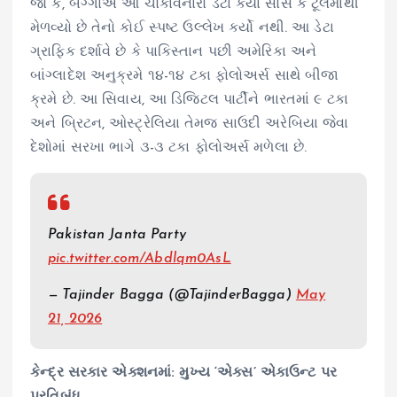
જો કે, બગ્ગાએ આ ચોંકાવનારો ડેટા કયા સોર્સ કે ટૂલમાંથી
મેળવ્યો છે તેનો કોઈ સ્પષ્ટ ઉલ્લેખ કર્યો નથી. આ ડેટા
ગ્રાફિક દર્શાવે છે કે પાકિસ્તાન પછી અમેરિકા અને
બાંગ્લાદેશ અનુક્રમે ૧૪-૧૪ ટકા ફોલોઅર્સ સાથે બીજા
ક્રમે છે. આ સિવાય, આ ડિજિટલ પાર્ટીને ભારતમાં ૯ ટકા
અને બ્રિટન, ઓસ્ટ્રેલિયા તેમજ સાઉદી અરેબિયા જેવા
દેશોમાં સરખા ભાગે ૩-૩ ટકા ફોલોઅર્સ મળેલા છે.
Pakistan Janta Party
pic.twitter.com/Abdlqm0AsL
— Tajinder Bagga (@TajinderBagga)
May
21, 2026
કેન્દ્ર સરકાર એક્શનમાં: મુખ્ય ‘એક્સ’ એકાઉન્ટ પર
પ્રતિબંધ