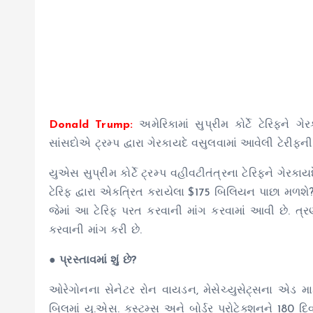
Donald Trump:
અમેરિકામાં સુપ્રીમ કોર્ટે ટેરિફને 
સાંસદોએ ટ્રમ્પ દ્વારા ગેરકાયદે વસુલવામાં આવેલી ટેરીફ
યુએસ સુપ્રીમ કોર્ટે ટ્રમ્પ વહીવટીતંત્રના ટેરિફને ગેરકાયદ
ટેરિફ દ્વારા એકત્રિત કરાયેલા $175 બિલિયન પાછા મળશે? હવે
જેમાં આ ટેરિફ પરત કરવાની માંગ કરવામાં આવી છે. ત્
કરવાની માંગ કરી છે.
●
પ્રસ્તાવમાં શું છે?
ઓરેગોનના સેનેટર રોન વાયડન, મેસેચ્યુસેટ્સના એડ મા
બિલમાં યુ.એસ. કસ્ટમ્સ અને બોર્ડર પ્રોટેક્શનને 180