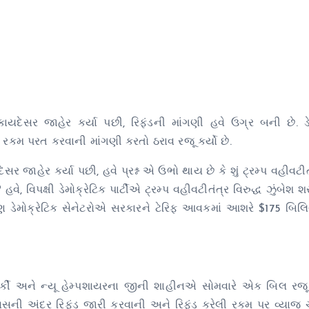
ગેરકાયદેસર જાહેર કર્યા પછી, રિફંડની માંગણી હવે ઉગ્ર બની છે. ડે
ની રકમ પરત કરવાની માંગણી કરતો ઠરાવ રજૂ કર્યો છે.
ેસર જાહેર કર્યા પછી, હવે પ્રશ્ન એ ઉભો થાય છે કે શું ટ્રમ્પ વહીવટીતં
, વિપક્ષી ડેમોક્રેટિક પાર્ટીએ ટ્રમ્પ વહીવટીતંત્ર વિરુદ્ધ ઝુંબેશ શર
રણ ડેમોક્રેટિક સેનેટરોએ સરકારને ટેરિફ આવકમાં આશરે $175 બિ
ર્કી અને ન્યૂ હેમ્પશાયરના જીની શાહીનએ સોમવારે એક બિલ રજૂ ક
 દિવસની અંદર રિફંડ જારી કરવાની અને રિફંડ કરેલી રકમ પર વ્યાજ