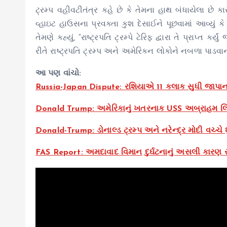
ટ્રમ્પ વહીવટીતંત્ર કહે છે કે તેમના હાથ બંધાયેલા છે ક
વ્હાઇટ હાઉસના પ્રવક્તા કુશ દેસાઈને પૂછવામાં આવ્યું કે શ
તેમણે કહ્યું, “રાષ્ટ્રપતિ ટ્રમ્પે ટેરિફ દ્વારા તે પ્રાપ્ત કર
રીતે રાષ્ટ્રપતિ ટ્રમ્પ અને અમેરિકન લોકોને નબળા પાડવા
આ પણ વાંચો:
Russia-Japan Dispute: રશિયાએ 11 કલાક સુધી જાપાન
Donald Trump: અમેરિકાનું ખતરનાક USS અબ્રાહમ લિં
Donald-Trump: ડોનાલ્ડ ટ્રમ્પ અને નરેન્દ્ર મોદી વચ્ચે 
FAS Report: અમદાવાદ વિમાન દુર્ઘટનાનું અસલી કારણ સામ