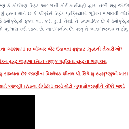
ારણ કે કોઈપણ રિફંડ આગળની કોર્ટ કાર્યવાહી દ્વારા નક્કી થવું જોઈ
ું ટ્રમ્પ માને છે કે કોંગ્રેસે રિફંડ પ્રક્રિયામાં ભૂમિકા ભજવવી જોઈ
્યું જે ડેમોક્રેટ્સે ફક્ત વાત કરી હતી. તેથી, તે સ્વાભાવિક છે કે ડેમોક્રે
નો પ્રયાસ કરી રહ્યા છે. આ દયનીય છે, પરંતુ તે આશ્ચર્યજનક ન હોવ
ના આકાશમાં 10 બોમ્બર જેટ ઉડાવતા ફફડાટ ,યુદ્ધની તૈયારીઓ?
કન યુદ્ધ જહાજ ઈરાન નજીક પહોંચતા યુદ્ધના ભણકારા
શુ સામ્યતા છે? જાણીતા વિશ્લેષક શીતલ પી.સિંઘે શુ કહ્યું?જુઓ ખાસ 
ે આવ્યું!! FASના રીપોર્ટમાં થયો મોટો ખુલાસો,જાણીને ચોંકી જશો