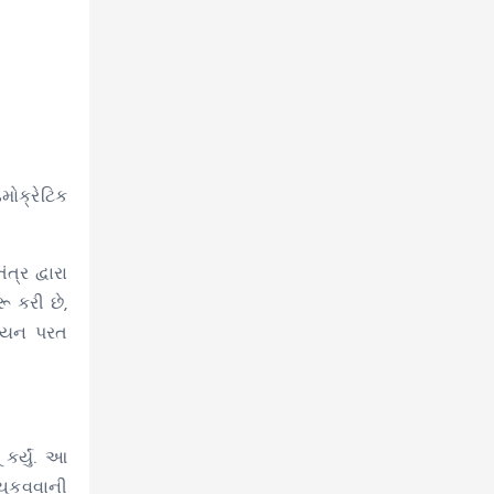
મોક્રેટિક
ત્ર દ્વારા
ૂ કરી છે,
લિયન પરત
ર્યું. આ
 ચૂકવવાની