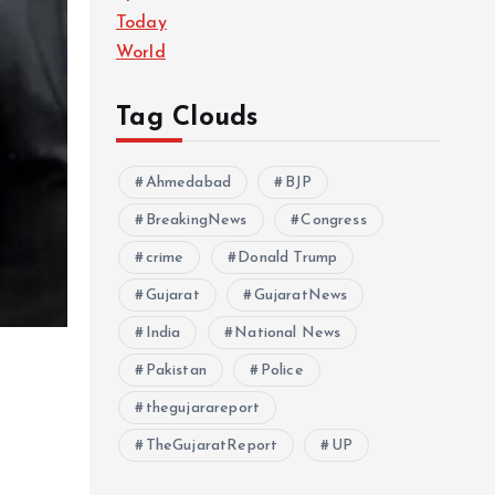
Today
World
Tag Clouds
Ahmedabad
BJP
BreakingNews
Congress
crime
Donald Trump
Gujarat
GujaratNews
India
National News
Pakistan
Police
thegujarareport
TheGujaratReport
UP