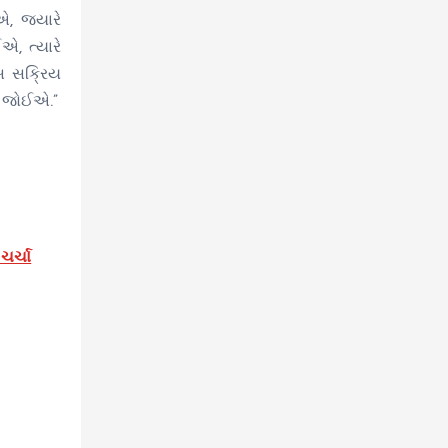
એ, જ્યારે
એ, ત્યારે
ટ્સ સક્રિય
ું જોઈએ.”
ચર્ચા