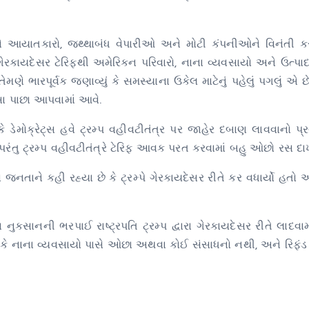
ે આયાતકારો, જથ્થાબંધ વેપારીઓ અને મોટી કંપનીઓને વિનંતી કર
પના ગેરકાયદેસર ટેરિફથી અમેરિકન પરિવારો, નાના વ્યવસાયો અને ઉત્પા
મણે ભારપૂર્વક જણાવ્યું કે સમસ્યાના ઉકેલ માટેનું પહેલું પગલું એ છ
સા પાછા આપવામાં આવે.
 ડેમોક્રેટ્સ હવે ટ્રમ્પ વહીવટીતંત્ર પર જાહેર દબાણ લાવવાનો પ
્યો, પરંતુ ટ્રમ્પ વહીવટીતંત્રે ટેરિફ આવક પરત કરવામાં બહુ ઓછો રસ દાખ
જનતાને કહી રહ્યા છે કે ટ્રમ્પે ગેરકાયદેસર રીતે કર વધાર્યો હતો અ
લા નુકસાનની ભરપાઈ રાષ્ટ્રપતિ ટ્રમ્પ દ્વારા ગેરકાયદેસર રીતે લાદવા
ં કે નાના વ્યવસાયો પાસે ઓછા અથવા કોઈ સંસાધનો નથી, અને રિફંડ 