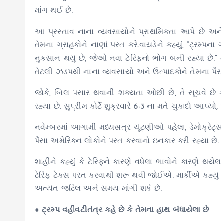
માંગ થઈ છે.
આ પ્રસ્તાવ નાના વ્યવસાયોને પ્રાથમિકતા આપે છે અન
તેમના ગ્રાહકોને નાણાં પરત કરે.વાયડેને કહ્યું, “ટ્રમ્
નુકસાન થયું છે, જેઓ નવા ટેરિફનો ભોગ બની રહ્યા છે.” તે
તેટલી ઝડપથી નાના વ્યવસાયો અને ઉત્પાદકોને તેમના પૈ
જોકે, બિલ પસાર થવાની શક્યતા ઓછી છે, તે સૂચવે છે કે
રહ્યા છે. સુપ્રીમ કોર્ટે શુક્રવારે 6-3 ના મતે ચુકાદો આપ
નવેમ્બરમાં આગામી મધ્યસત્ર ચૂંટણીઓ પહેલા, ડેમોક્રેટ્સ 
પૈસા અમેરિકન લોકોને પરત કરવાનો ઇનકાર કરી રહ્યા છે.
શાહીને કહ્યું કે ટેરિફને કારણે વધેલા ભાવોને કારણે થયે
ટેરિફ ટેક્સ પરત કરવાથી શરૂ થવી જોઈએ. માર્કીએ કહ્યુ
અત્યંત જટિલ અને સમય માંગી શકે છે.
● ટ્રમ્પ વહીવટીતંત્ર કહે છે કે તેમના હાથ બંધાયેલા છે