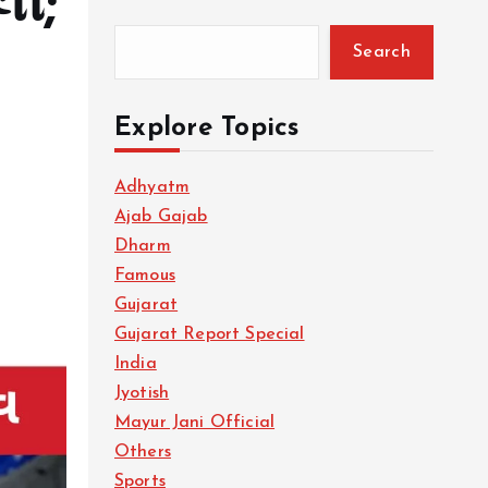
લી;
Search
Explore Topics
Adhyatm
Ajab Gajab
Dharm
Famous
Gujarat
Gujarat Report Special
India
Jyotish
Mayur Jani Official
Others
Sports