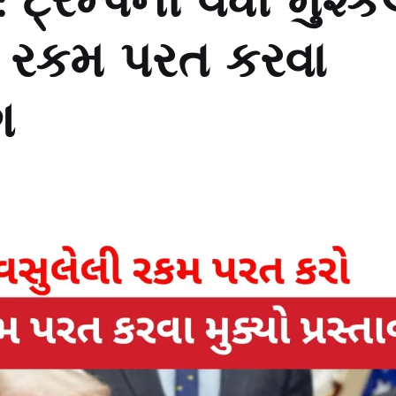
્રમ્પની વધી મુશ્કે
ી રકમ પરત કરવા
ગ