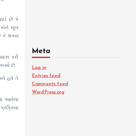
ાઈ છે કે
દકોને ખૂબ
ે કે શક્ય
Meta
્રયાસ કરી
વ્યો છે.
Log in
Entries feed
ને હવે તે
Comments feed
WordPress.org
માં આવેલા
પ્રક્રિયા