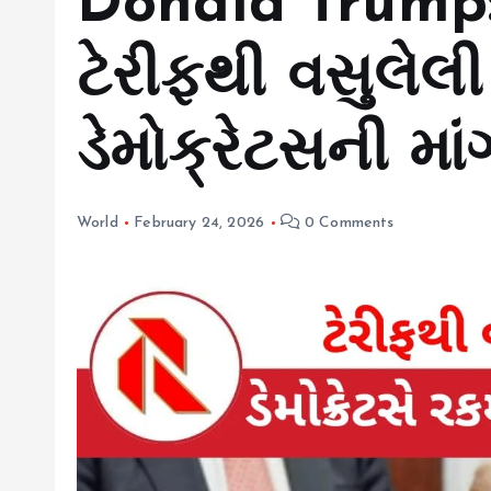
Donald Trump: ટ
ટેરીફથી વસુલેલ
ડેમોક્રેટસની માં
World
February 24, 2026
0 Comments