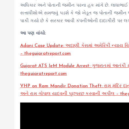
અધિકાર અને પોતાની જમીન પરના હક માંગે છે. લાધાભાઈ 
સત્તાધીશોએ સમજવું પડશે કે જો ખેડૂત જ પોતાની જમીન પર
પાકી ગયો છે કે સરકાર આવી કંપનીઓની દાદાગીરી પર લગા
આ પણ વાંચો:
Adani Case Update: અદાણી કેસમાં અમેરિકી ન્યાય વિભ
– thegujaratreport.com
Gujarat ATS JeM Module Arrest: ગુજરાતમાં આતંકી મો
thegujaratreport.com
VHP on Ram Mandir Donation Theft: રામ મંદિર દાન ચ
અને રામ ગોપાલ યાદવની પૂછપરછ કરવાની અપીલ – theg