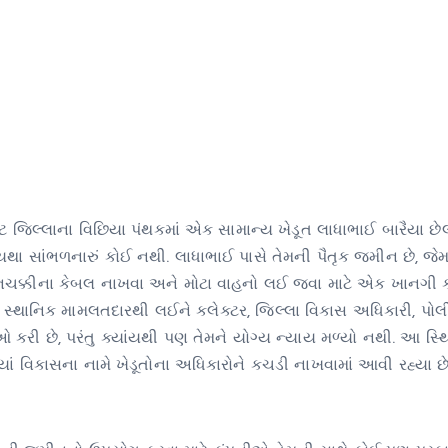
 જિલ્લાના વિછિયા પંથકમાં એક સામાન્ય ખેડૂત લાધાભાઈ બારૈયા છેલ
વ્યથા સાંભળનારું કોઈ નથી. લાધાભાઈ પાસે તેમની પૈતૃક જમીન છે, જેમ
વનચક્કીના કેબલ નાખવા અને મોટા વાહનો લઈ જવા માટે એક ખાનગી
એ સ્થાનિક મામલતદારથી લઈને કલેક્ટર, જિલ્લા વિકાસ અધિકારી, પો
ી છે, પરંતુ ક્યાંયથી પણ તેમને યોગ્ય ન્યાય મળ્યો નથી. આ સ્થ
્યાં વિકાસના નામે ખેડૂતોના અધિકારોને કચડી નાખવામાં આવી રહ્યા છે