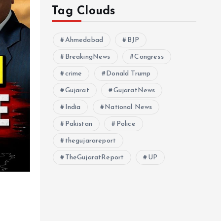
Tag Clouds
Ahmedabad
BJP
BreakingNews
Congress
crime
Donald Trump
Gujarat
GujaratNews
India
National News
Pakistan
Police
thegujarareport
TheGujaratReport
UP