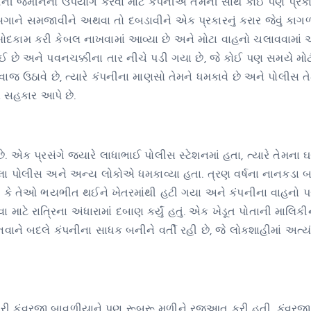
ેમની જમીનનો ઉપયોગ કરવા માટે કંપનીએ તેમની સાથે કોઈ પણ પ્રક
ને સમજાવીને અથવા તો દબડાવીને એક પ્રકારનું કરાર જેવું કાગળ 
ખોદકામ કરી કેબલ નાખવામાં આવ્યા છે અને મોટા વાહનો ચલાવવામાં આ
ે અને પવનચક્કીના તાર નીચે પડી ગયા છે, જે કોઈ પણ સમયે મો
વાજ ઉઠાવે છે, ત્યારે કંપનીના માણસો તેમને ધમકાવે છે અને પોલીસ ત
ને સહકાર આપે છે.
. એક પ્રસંગે જ્યારે લાધાભાઈ પોલીસ સ્ટેશનમાં હતા, ત્યારે તેમના 
િલા પોલીસ અને અન્ય લોકોએ ધમકાવ્યા હતા. ત્રણ વર્ષના નાનકડા 
્યા કે તેઓ ભયભીત થઈને ખેતરમાંથી હટી ગયા અને કંપનીના વાહનો 
માટે રાત્રિના અંધારામાં દબાણ કર્યું હતું. એક ખેડૂત પોતાની માલિકી
ને બદલે કંપનીના સાધક બનીને વર્તી રહી છે, જે લોકશાહીમાં અત્ય
ંત્રી કુંવરજી બાવળીયાને પણ રૂબરૂ મળીને રજૂઆત કરી હતી. કુંવર