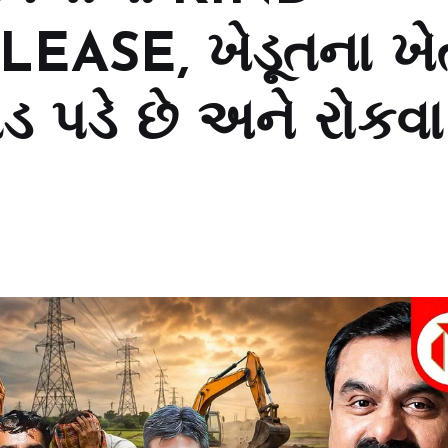
EASE, ખેડૂતના ખે
ાડ પડે છે અને રોકવા