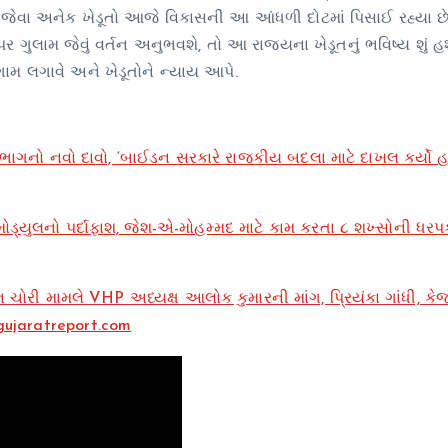
જેવા અનેક ખેડૂતો આજે વિકાસની આ આંધળી દોટમાં પિસાઈ રહ્યા છે
 ગુલામ જેવું વર્તન અનુભવશે, તો આ રાજ્યના ખેડૂતનું ભવિષ્ય શું
મ લગાવે અને ખેડૂતોને ન્યાય આપે.
ાગનો નવો દાવો, ‘બાઈડન સરકારે રાજકીય બદલા માટે દાખલ કર્યો હ
ડ્યુલનો પર્દાફાશ, જેશ-એ-મોહમ્મદ માટે કામ કરતા ૮ શખ્સોની ધર
ોરી મામલે VHP અધ્યક્ષ આલોક કુમારની માંગ, પ્રિયંકા ગાંધી, કે
ujaratreport.com