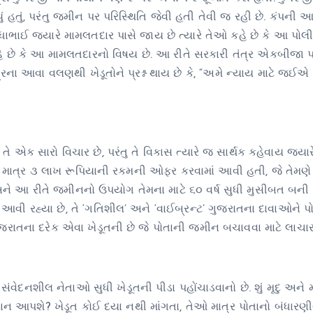
ં હતું, પરંતુ જમીન પર પરિસ્થિતિ જેવી હતી તેવી જ રહી છે. કંપની
ભાઈ જ્યારે મામલતદાર પાસે જાય છે ત્યારે તેઓ કહે છે કે આ પોલ
કહે છે કે આ મામલતદારનો વિષય છે. આ રીતે સરકારી તંત્ર એકબીજા 
તંત્રના આવા વલણથી ખેડૂતોને પ્રશ્ન થાય છે કે, “અમે ન્યાય માટે જઈએ
ે એક સારો વિચાર છે, પરંતુ તે વિકાસ ત્યારે જ સાર્થક કહેવાય જ્યારે
ટે માત્ર ૩ લાખ રૂપિયાની રકમની ઓફર કરવામાં આવી હતી, જે તેમણે 
્ત છે અને આ રીતે જમીનનો ઉપયોગ તેમના માટે ૬૦ વર્ષ સુધી મુસીબત બની 
ં આવી રહ્યા છે, તે ‘ગતિશીલ’ અને ‘વાઈબ્રન્ટ’ ગુજરાતના દાવાઓને 
રાતના દરેક એવા ખેડૂતની છે જે પોતાની જમીન બચાવવા માટે લાચાર 
સંવેદનશીલ નેતાઓ સુધી ખેડૂતની પીડા પહોંચાડવાનો છે. શું મૃદુ અને 
્યાન આપશે? ખેડૂત કોઈ દયા નથી માંગતા, તેઓ માત્ર પોતાનો બંધારણ