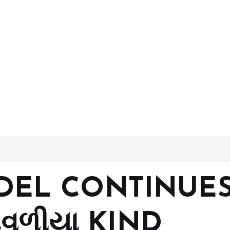
DEL CONTINUES
 બાવળીયા KIND