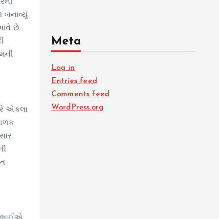
ારની
બનાવ્યું
વે છે.
Meta
ટી
ેમની
Log in
Entries feed
Comments feed
WordPress.org
ઘરે એકલા
બાળક
પસાર
ની
ંત
જીભાઈએ