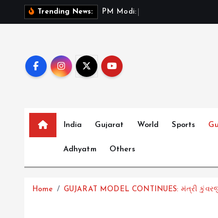
S
P
M
M
o
d
i
:
ભ
ર
ત
મ
ન
Trending News:
k
i
p
t
o
c
o
n
t
India
Gujarat
World
Sports
Gu
e
Adhyatm
Others
n
t
Home
GUJARAT MODEL CONTINUES: મંત્રી કુંવરજી બ