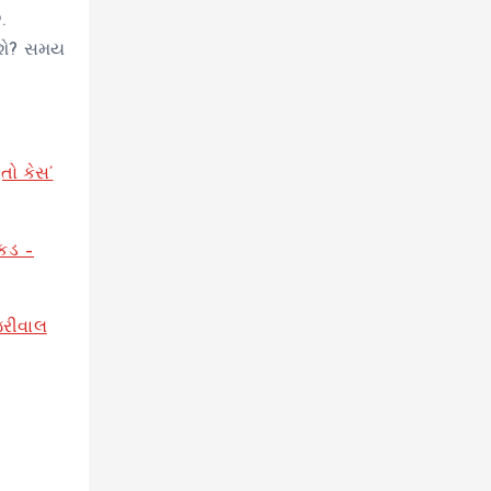
.
 હશે? સમય
તો કેસ’
પકડ –
જરીવાલ