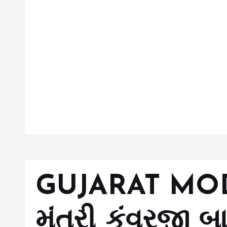
GUJARAT MO
મંત્રી કુંવરજી