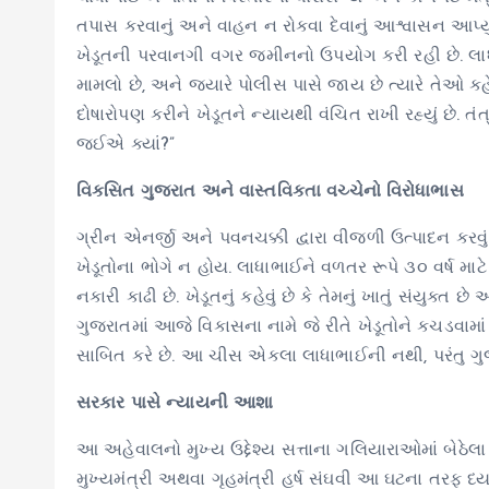
તપાસ કરવાનું અને વાહન ન રોકવા દેવાનું આશ્વાસન આપ્યુ
ખેડૂતની પરવાનગી વગર જમીનનો ઉપયોગ કરી રહી છે. લાધા
મામલો છે, અને જ્યારે પોલીસ પાસે જાય છે ત્યારે તેઓ 
દોષારોપણ કરીને ખેડૂતને ન્યાયથી વંચિત રાખી રહ્યું છે. 
જઈએ ક્યાં?”
વિકસિત ગુજરાત અને વાસ્તવિકતા વચ્ચેનો વિરોધાભાસ
ગ્રીન એનર્જી અને પવનચક્કી દ્વારા વીજળી ઉત્પાદન કરવું ત
ખેડૂતોના ભોગે ન હોય. લાધાભાઈને વળતર રૂપે ૩૦ વર્ષ મા
નકારી કાઢી છે. ખેડૂતનું કહેવું છે કે તેમનું ખાતું સંયુક
ગુજરાતમાં આજે વિકાસના નામે જે રીતે ખેડૂતોને કચડવામા
સાબિત કરે છે. આ ચીસ એકલા લાધાભાઈની નથી, પરંતુ ગુજ
સરકાર પાસે ન્યાયની આશા
આ અહેવાલનો મુખ્ય ઉદ્દેશ્ય સત્તાના ગલિયારાઓમાં બેઠેલા 
મુખ્યમંત્રી અથવા ગૃહમંત્રી હર્ષ સંઘવી આ ઘટના તરફ ધ