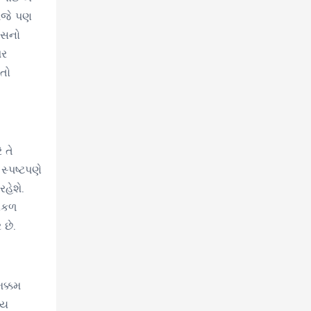
 આજે પણ
ીસનો
પર
 તો
 તે
સ્પષ્ટપણે
રહેશે.
પોકળ
છે.
મક્કમ
ીય