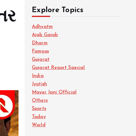
Explore Topics
તર
Adhyatm
Ajab Gajab
Dharm
Famous
Gujarat
Gujarat Report Special
India
Jyotish
Mayur Jani Official
Others
Sports
Today
World