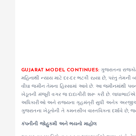
GUJARAT MODEL CONTINUES:
ગુજરાતના રાજકોટ
મહિનાથી ન્યાય માટે દર-દર ભટકી રહ્યા છે, પરંતુ તેમની 
વીઘા જમીન તેમના હિસ્સામાં આવે છે. આ જમીનમાંથી પ
ખેડૂતની મંજૂરી વગર જ દાદાગીરી શરૂ કરી છે. લાધાભાઈ
અધિકારીઓ અને રાજ્યના ગૃહમંત્રી સુધી અનેક અરજીઓ કર
ગુજરાતના ખેડૂતોની તે કમનસીબ વાસ્તવિકતા દર્શાવે છે, જ
કંપનીની જોહુકમી અને ભયનો માહોલ