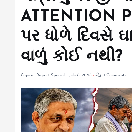
ATTENTION PL
પર ધોળે દિવસે ઘ
વાળું કોઈ નથી?
Gujarat Report Special
July 6, 2026
0 Comments