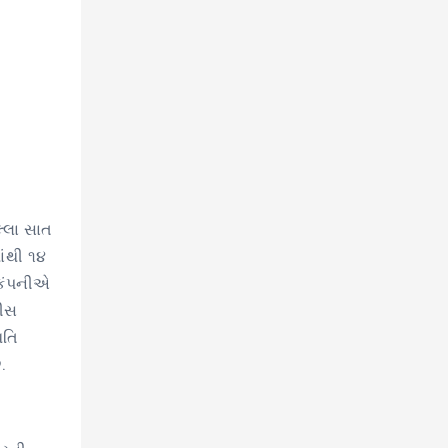
્લા સાત
ાંથી ૧૪
 કંપનીએ
લીસ
િતિ
.