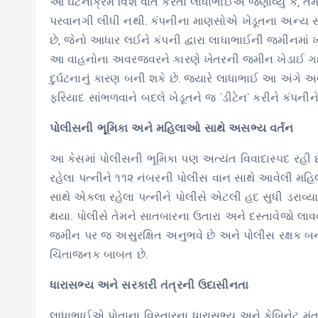
આ ઘટનાક્રમ વિશે વાત કરતા લાધાભાઈએ જણાવ્યું કે, ત
પરવાનગી લીધી નથી. કંપનીના માણસોએ ખેડૂતના અન્ય સગા
છે, જેનો આધાર લઈને કંપની દ્વારા લાધાભાઈની જમીનમાં 
આ વાહનોના અવરજવરને કારણે ખેતરની જમીન ખેડાઈ ગઈ છ
દુર્ઘટનાનું કારણ બની શકે છે. જ્યારે લાધાભાઈ આ અંગે અ
ફરિયાદ સાંભળવાને બદલે ખેડૂતને જ ‘ડીટેન’ કરીને કંપની
પોલીસની ભૂમિકા અને મહિલાઓ સાથે અસભ્ય વર્તન
આ કેસમાં પોલીસની ભૂમિકા પણ અત્યંત વિવાદાસ્પદ રહી છે
રહેલા પત્નીને ૧૧૨ નંબરની પોલીસ વાન સાથે આવેલી મહ
સાથે એકલા રહેલા પત્નીને પોલીસે એટલી હદ સુધી ડરાવ
થયા. પોલીસે તેમને સાતબારના ઉતારા અને દસ્તાવેજો લાવવા 
જમીન પર જ અસુરક્ષિત અનુભવે છે અને પોલીસ રક્ષક બનવા
ચિંતાજનક બાબત છે.
ધારાસભ્ય અને સરકારી તંત્રની ઉદાસીનતા
લાધાભાઈએ પોતાના વિસ્તારના ધારાસભ્ય અને કેબિનેટ મ