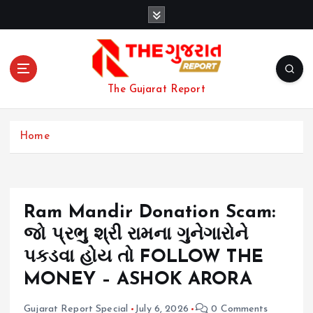
S
k
i
p
t
o
The Gujarat Report
c
o
n
Home
t
e
n
t
Ram Mandir Donation Scam:
જો પ્રભુ શ્રી રામના ગુનેગારોને
પકડવા હોય તો FOLLOW THE
MONEY – ASHOK ARORA
Gujarat Report Special
July 6, 2026
0 Comments