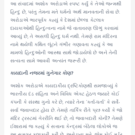
આ સંવાદમાં અશોક અરોડાએ સ્પષ્ટ કર્યું કે તેઓ જન્મથી
હિન્દુ છે, પરંતુ તેમના મતે ધર્મનો અર્થ માનવતાની સેવા છે.
અરોડાએ ભારપૂર્વક કહ્યું કે દેશમાં છેલ્લા કેટલાક
દાયકાઓથી હિન્દુત્વના નામે જે વાતાવરણ ઊભું કરવામાં
આવ્યું છે, તે અસલી હિન્દુ ધર્મ નથી. તેમણે રામ મંદિરના
નામે થયેલી કથિત લૂંટને ગંભીર ગણાવતા કહ્યું કે આ
મામલો હિન્દુઓની આસ્થા સાથે જોડાયેલો છે અને તેની
સત્યતા સામે આવવી અત્યંત જરૂરી છે.
કાયદાની નજરમાં ગુનેગાર કોણ?
અશોક અરોડાએ કાયદાકીય દ્રષ્ટિકોણથી સમજાવ્યું કે
ભારતીય દંડ સંહિતા અને વિવિધ એક્ટ હેઠળ જ્યારે કોઈ
કંપની કે સંસ્થા ગુનો કરે છે, ત્યારે તેના ‘કર્તા-ધર્તા’ કે સર્વે-
સર્વા જવાબદાર હોય છે. તેમણે તાર્કિક રીતે પ્રશ્ન કર્યો કે જો
મંદિર ટ્રસ્ટમાં ગેરરીતિ થઈ છે, તો જવાબદારી કોની? તેમણે
ઈશારામાં જ કહ્યું કે સત્તાના કેન્દ્રમાં બેઠેલા લોકોએ જ
આ સમગ્ર કલાકારી કરી છે. અરોડાના મતે, જેમ કોઈ મર્ડર