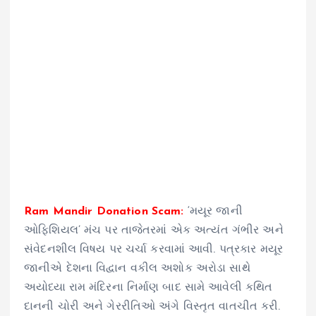
Ram Mandir Donation Scam:
‘મયૂર જાની
ઓફિશિયલ’ મંચ પર તાજેતરમાં એક અત્યંત ગંભીર અને
સંવેદનશીલ વિષય પર ચર્ચા કરવામાં આવી. પત્રકાર મયૂર
જાનીએ દેશના વિદ્વાન વકીલ અશોક અરોડા સાથે
અયોધ્યા રામ મંદિરના નિર્માણ બાદ સામે આવેલી કથિત
દાનની ચોરી અને ગેરરીતિઓ અંગે વિસ્તૃત વાતચીત કરી.