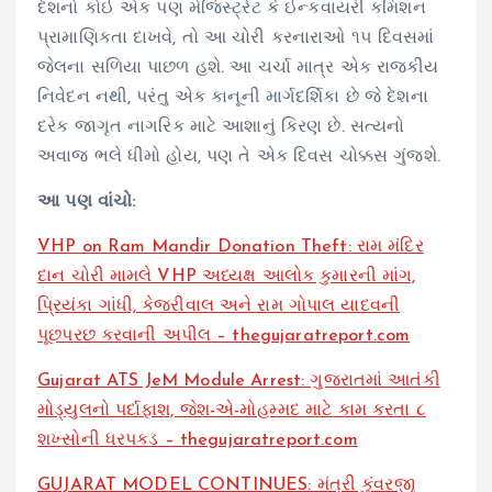
દેશનો કોઈ એક પણ મેજિસ્ટ્રેટ કે ઈન્કવાયરી કમિશન
પ્રામાણિકતા દાખવે, તો આ ચોરી કરનારાઓ ૧૫ દિવસમાં
જેલના સળિયા પાછળ હશે. આ ચર્ચા માત્ર એક રાજકીય
નિવેદન નથી, પરંતુ એક કાનૂની માર્ગદર્શિકા છે જે દેશના
દરેક જાગૃત નાગરિક માટે આશાનું કિરણ છે. સત્યનો
અવાજ ભલે ધીમો હોય, પણ તે એક દિવસ ચોક્કસ ગુંજશે.
આ પણ વાંચો:
VHP on Ram Mandir Donation Theft: રામ મંદિર
દાન ચોરી મામલે VHP અધ્યક્ષ આલોક કુમારની માંગ,
પ્રિયંકા ગાંધી, કેજરીવાલ અને રામ ગોપાલ યાદવની
પૂછપરછ કરવાની અપીલ – thegujaratreport.com
Gujarat ATS JeM Module Arrest: ગુજરાતમાં આતંકી
મોડ્યુલનો પર્દાફાશ, જેશ-એ-મોહમ્મદ માટે કામ કરતા ૮
શખ્સોની ધરપકડ – thegujaratreport.com
GUJARAT MODEL CONTINUES: મંત્રી કુંવરજી