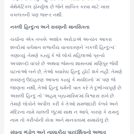
મેથેમેટિકલ ફોર્મ્યુલા છે જેને સાબિત કરવા માટે ખાસ
વકાલતની પણ જરૂર નથી.
નકલી હિન્દુત્વ અને રાવણની માનસિકતા
ચર્ચાના એક તબક્કે અશોક અરોડાએ અત્યંત આકરા
શબ્દોમાં વર્તમાન રાજકીય વાતાવરણને ‘નકલી હિન્દુત્વ’
ગણાવ્યું. તેમણે કહ્યું કે જે લોકો મહિલાઓ પ્રત્યે
અપશબ્દો વાપરે છે અથવા જેમના શાસનમાં મણિપુર જેવી
ઘટનાઓ બને છે, તેઓ ક્યારેય હિન્દુ હોઈ શકે નહીં. તેમણે
રાવણનું ઉદાહરણ આપતા કહ્યું કે મર્યાદાનો ‘મ’ પણ જે
જાણતા નથી, તેઓ હિન્દુ ધર્મની વાત કરે તે દુર્ભાગ્યપૂર્ણ છે.
અસલી હિન્દુ તો ‘અહમ્ બ્રહ્માસ્મિ’માં વિશ્વાસ રાખે છે.
તેમણે લોકોને અપીલ કરી કે તેઓ સમજદારી કેળવે અને
મંદિરના નામે ચાલતી લૂંટમાં સાથ ન આપે, કારણ કે રામનું
નામ તો ગરીબોની સેવા અને માનવતામાં સમાયેલું છે.
સંઘના ભંડોળ અને નાણાકીય પારદર્શિતાનો અભાવ