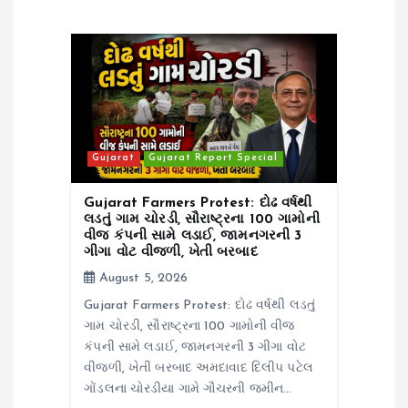
t
i
o
n
Gujarat
Gujarat Report Special
Gujarat Farmers Protest: દોઢ વર્ષથી
લડતું ગામ ચોરડી, સૌરાષ્ટ્રના 100 ગામોની
વીજ કંપની સામે લડાઈ, જામનગરની 3
ગીગા વોટ વીજળી, ખેતી બરબાદ
August 5, 2026
Gujarat Farmers Protest: દોઢ વર્ષથી લડતું
ગામ ચોરડી, સૌરાષ્ટ્રના 100 ગામોની વીજ
કંપની સામે લડાઈ, જામનગરની 3 ગીગા વોટ
વીજળી, ખેતી બરબાદ અમદાવાદ દિલીપ પટેલ
ગોંડલના ચોરડીયા ગામે ગૌચરની જમીન…