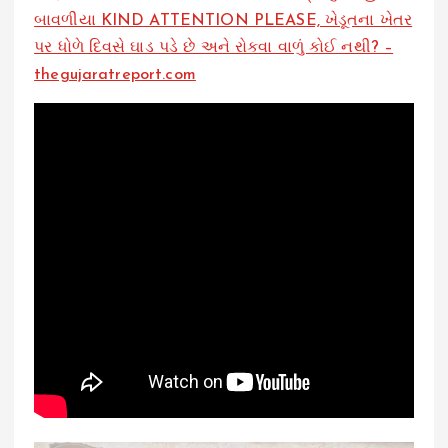
બાવળીયા KIND ATTENTION PLEASE, ખેડૂતના ખેતર
પર ધોળે દિવસે ઘાડ પડે છે અને રોકવા વાળું કોઈ નથી? –
thegujaratreport.com