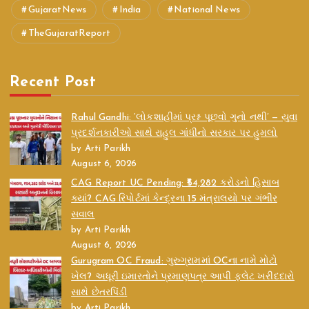
GujaratNews
India
National News
TheGujaratReport
Recent Post
Rahul Gandhi: ‘લોકશાહીમાં પ્રશ્ન પૂછવો ગુનો નથી’ — યુવા
પ્રદર્શનકારીઓ સાથે રાહુલ ગાંધીનો સરકાર પર હુમલો
by Arti Parikh
August 6, 2026
CAG Report UC Pending: ₹54,282 કરોડનો હિસાબ
ક્યાં? CAG રિપોર્ટમાં કેન્દ્રના 15 મંત્રાલયો પર ગંભીર
સવાલ
by Arti Parikh
August 6, 2026
Gurugram OC Fraud: ગુરુગ્રામમાં OCના નામે મોટો
ખેલ? અધૂરી ઇમારતોને પ્રમાણપત્ર આપી ફ્લેટ ખરીદદારો
સાથે છેતરપિંડી
by Arti Parikh