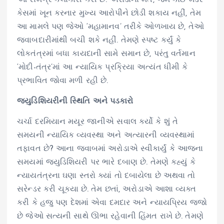
કેસમાં ખૂન કરનાર મુખ્ય આરોપીને છોડી શકાય નહીં, તેમ
આ મામલે પણ જેઓ ‘મહામાનવ’ તરીકે ઓળખાય છે, તેઓ
જવાબદારીમાંથી બચી શકે નહીં. તેમણે સ્પષ્ટ કર્યું કે
લોકતંત્રમાં બધા કાયદાની સામે સમાન છે, પરંતુ વર્તમાન
‘મોદી-તંત્ર’માં આ ન્યાયિક પ્રક્રિયા અત્યંત ધીમી કે
પ્રભાવિત જોવા મળી રહી છે.
જ્યુડિશિયરીની સ્થિતિ અને પડકારો
ચર્ચા દરમિયાન મયૂર જાનીએ સવાલ કર્યો કે શું તે
સમયની ન્યાયિક વ્યવસ્થા અને અત્યારની વ્યવસ્થામાં
તફાવત છે? આના જવાબમાં અરોડાએ સ્વીકાર્યું કે આજના
સમયમાં જ્યુડિશિયરી પર ભારે દબાણ છે. તેમણે કહ્યું કે
ન્યાયતંત્રના ઘણા સ્તરો ક્યાં તો દબાયેલા છે અથવા તો
સરેન્ડર કરી ચૂક્યા છે. તેમ છતાં, અરોડાએ આશા વ્યક્ત
કરી કે હજુ પણ દેશમાં એવા દમદાર અને ન્યાયપ્રિય જજો
છે જેઓ સત્યની સાથે ઊભા રહેવાની હિંમત રાખે છે. તેમણે