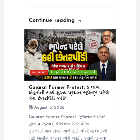
Continue reading
Gujarat
Gujarat Report Special
Gujarat Farmer Protest: 5 લાખ
ખેડૂતોની સાથે મુખ્ય પ્રધાન ભૂપેન્દ્ર પટેલે
કેમ છેતરપિંડી કરી?
August 5, 2026
Gujarat Farmer Protest: ગુજરાત સરકાર
દ્વારા 4 જુલાઈ, 2026ના રોજ વીજ
ટ્રાન્સમિશન ટાવર અને હાઈ વોલ્ટેજ લાઈનો
માટે જમીન વળતર અંગે જાહેર કરાયેલા નવા