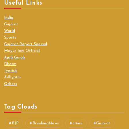
Useful Links
India
Gujarat
World
Sports
Gujarat Report Special
Mayur Jani Official
Ajab Gajab
Dharm
Jyotish
Adhyatm
Others
Tag Clouds
BJP
BreakingNews
crime
Gujarat