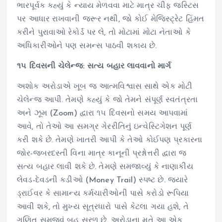
ભારપૂર્વક કહ્યું કે ન્યાય મેળવવા માટે માત્ર ચીફ જસ્ટિસ
પર આધાર રાખવાની જરૂર નથી, જો કોઈ મેજિસ્ટ્રેટ હિંમત
કરીને પુરાવાઓ રેકોર્ડ પર લે, તો મોટામાં મોટા નેતાઓ કે
અધિકારીઓને પણ સમન્સ પાઠવી શકાય છે.
૧૫ દિવસની ચેલેન્જ: સત્ય બહાર લાવવાનો માર્ગ
અશોક અરોડાએ ખૂબ જ આત્મવિશ્વાસ સાથે એક મોટી
ચેલેન્જ આપી. તેમણે કહ્યું કે જો તેમને સંપૂર્ણ સ્વતંત્રતા
અને ઝૂમ (Zoom) દ્વારા ૧૫ દિવસનો સમય આપવામાં
આવે, તો તેઓ આ સમગ્ર ગેરરીતિનું ઇન્વેસ્ટિગેશન પૂર્ણ
કરી શકે છે. તેમણે ખાતરી આપી કે તેઓ કોઈપણ પ્રકારના
જોર-જબરદસ્તી વિના માત્ર કાનૂની પ્રશ્નોત્તરી દ્વારા જ
સત્ય બહાર લાવી શકે છે. તેમણે સમજાવ્યું કે નાણાકીય
લેવડ-દેવડની કડીઓ (Money Trail) સ્પષ્ટ છે. જ્યારે
ડ્રાઈવર કે સામાન્ય કર્મચારીઓની પાસે કરોડો રૂપિયા
આવી શકે, તો મુખ્ય સૂત્રધારો પાસે કેટલા ગયા હશે, તે
ગણિત સમજવું બહુ સરળ છે. અરોડાના મતે આ એક