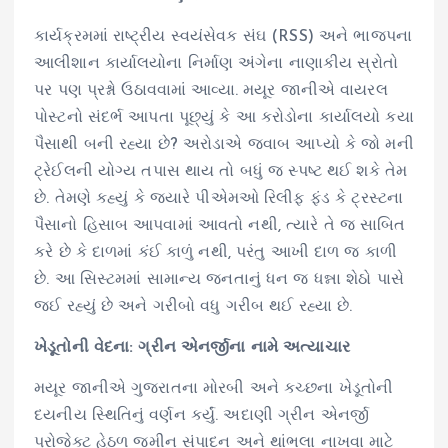
કાર્યક્રમમાં રાષ્ટ્રીય સ્વયંસેવક સંઘ (RSS) અને ભાજપના
આલીશાન કાર્યાલયોના નિર્માણ અંગેના નાણાકીય સ્રોતો
પર પણ પ્રશ્નો ઉઠાવવામાં આવ્યા. મયૂર જાનીએ વાયરલ
પોસ્ટનો સંદર્ભ આપતા પૂછ્યું કે આ કરોડોના કાર્યાલયો કયા
પૈસાથી બની રહ્યા છે? અરોડાએ જવાબ આપ્યો કે જો મની
ટ્રેઈલની યોગ્ય તપાસ થાય તો બધું જ સ્પષ્ટ થઈ શકે તેમ
છે. તેમણે કહ્યું કે જ્યારે પીએમઓ રિલીફ ફંડ કે ટ્રસ્ટના
પૈસાનો હિસાબ આપવામાં આવતો નથી, ત્યારે તે જ સાબિત
કરે છે કે દાળમાં કંઈ કાળું નથી, પરંતુ આખી દાળ જ કાળી
છે. આ સિસ્ટમમાં સામાન્ય જનતાનું ધન જ ધન્ના શેઠો પાસે
જઈ રહ્યું છે અને ગરીબો વધુ ગરીબ થઈ રહ્યા છે.
ખેડૂતોની વેદના: ગ્રીન એનર્જીના નામે અત્યાચાર
મયૂર જાનીએ ગુજરાતના મોરબી અને કચ્છના ખેડૂતોની
દયનીય સ્થિતિનું વર્ણન કર્યું. અદાણી ગ્રીન એનર્જી
પ્રોજેક્ટ હેઠળ જમીન સંપાદન અને થાંભલા નાખવા માટે