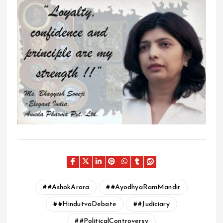
#AshokArora
#AyodhyaRamMandir
#HindutvaDebate
#Judiciary
#PoliticalControversy