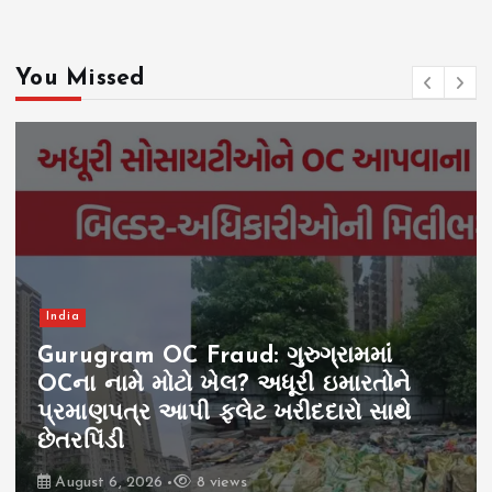
You Missed
India
Rahul Gandhi Prayagraj:
પ્રયાગરાજમાં રાહુલ ગાંધીના કાર્યક્રમ પર
વિવાદ, ગ્રાઉન્ડ બુકિંગ રદ થતાં રાજકીય
ઘમાસાણ
August 6, 2026
4 views