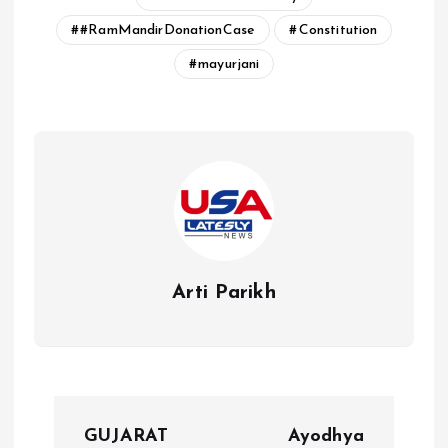
#RamMandirDonationCase
Constitution
mayurjani
Arti Parikh
P
GUJARAT
Ayodhya