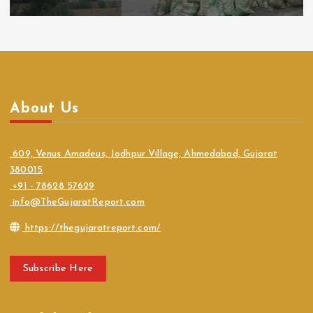
About Us
609, Venus Amadeus, Jodhpur Village, Ahmedabad, Gujarat
380015
+91 - 78628 57629
info@TheGujaratReport.com
https://thegujaratreport.com/
Subscribe Here