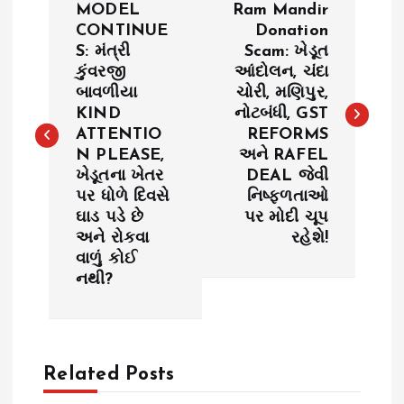
o
MODEL
Ram Mandir
CONTINUE
Donation
S: મંત્રી
Scam: ખેડૂત
s
કુંવરજી
આંદોલન, ચંદા
બાવળીયા
ચોરી, મણિપુર,
t
KIND
નોટબંધી, GST
ATTENTIO
REFORMS
n
N PLEASE,
અને RAFEL
ખેડૂતના ખેતર
DEAL જેવી
a
પર ધોળે દિવસે
નિષ્ફળતાઓ
ઘાડ પડે છે
પર મોદી ચૂપ
v
અને રોકવા
રહેશે!
વાળું કોઈ
i
નથી?
g
a
Related Posts