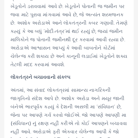
ખેડૂતોને ડરાવવામાં આવે છે. ખેડૂતોને પોતાની જ જમીન પર
જવા માટે પુરાવા માંગવામાં આવે છે, જે અત્યંત શરમજનક
છે. અશોક અરોડાએ આને લોકતંત્રની કબર ગણાવી. તેમણે
કહ્યું કે આ બધું ‘મોદી-તંત્ર’માં થઈ રહ્યું છે, જ્યાં જમીન
માલિકોને જ પોતાની જમીનથી દૂર કરવામાં આવી રહ્યા છે.
અરોડાએ આશ્વાસન આપ્યું કે આવી બાબતોને કોર્ટમાં
ચેલેન્જ કરી શકાય છે અને કાનૂની લડાઈમાં ખેડૂતોને શક્ય
તેટલી મદદ કરવામાં આવશે.
લોકતંત્રને બચાવવાનો સંકલ્પ
અંતમાં, આ સંવાદ લોકતંત્રમાં સામાન્ય નાગરિકની
જાગૃતિનો સંદેશ આપે છે. અશોક અરોડા અને મયૂર જાની
બંનેએ ભારપૂર્વક કહ્યું કે દેશની અસલી મા ‘સંવિધાન’ છે,
જેના પર આપણે ગર્વ કરવો જોઈએ. જો આપણે આપણી મા
(સંવિધાન) નું રક્ષણ નહીં કરીએ તો કોઈ આપણને બચાવવા
નહીં આવે. અરોડાએ ફરી એકવાર ચેલેન્જ આપી કે જો