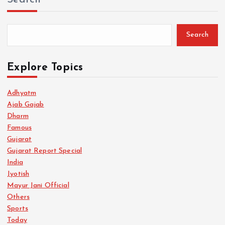
Search
Explore Topics
Adhyatm
Ajab Gajab
Dharm
Famous
Gujarat
Gujarat Report Special
India
Jyotish
Mayur Jani Official
Others
Sports
Today