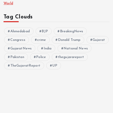
World
Tag Clouds
Ahmedabad
BJP
BreakingNews
Congress
crime
Donald Trump
Gujarat
GujaratNews
India
National News
Pakistan
Police
thegujarareport
TheGujaratReport
UP