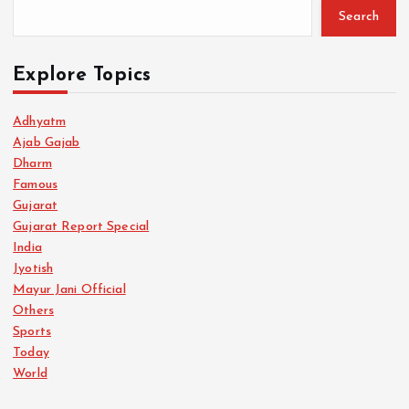
Search
Explore Topics
Adhyatm
Ajab Gajab
Dharm
Famous
Gujarat
Gujarat Report Special
India
Jyotish
Mayur Jani Official
Others
Sports
Today
World