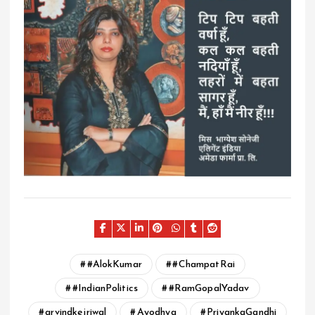
#AlokKumar
#ChampatRai
#IndianPolitics
#RamGopalYadav
arvindkejriwal
Ayodhya
PriyankaGandhi