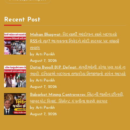
Recent Post
Mohan Bhagwat: વિદ્યાર્થી આંદોલન સામે બદલાયો
RSSનો સૂર? ભાગવતના નિવેદને મોદી સરકાર પર વધાર્યા
સવાલ
by Arti Parikh
August 7, 2026
Datia Bypoll BJP Defeat: મંત્રીઓની ફોજ પણ કામે ન
આવી, દતિયાએ બદલાતા રાજકીય મિજાજનો સંકેત આપ્યો
by Arti Parikh
August 7, 2026
Babarkot Mining Controversy: સિંહની જમીન છીનવી,
બાબરકોટ વિવાદ, સિમેન્ટ કંપનીના શરણે સરકાર
by Arti Parikh
August 7, 2026