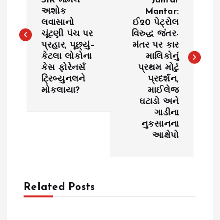
SIR મામલે
Jantar
અશોક
Mantar:
s
લવાસાનો
ઈ20 પેટ્રોલ
ચૂંટણી પંચ પર
વિરુદ્ધ જંતર-
t
પ્રહાર, પૂછ્યું–
મંતર પર કાર
કેટલા લોકોના
માલિકોનું
n
કેસ ફોરેનર્સ
પ્રથમ મોટું
ટ્રિબ્યુનલને
પ્રદર્શન,
a
મોકલાયા?
માઈલેજ
ઘટાડો અને
v
ગાડીના
નુકસાનના
i
આક્ષેપો
g
a
Related Posts
t