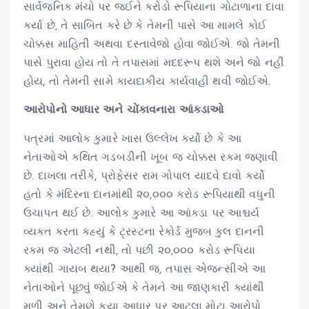
સાર્વજનિક મંચો પર જઈને કરોડો રૂપિયાના ગોટાળાના દાવા
કર્યા છે, તે સાબિત કરે છે કે તેમની પાસે આ મામલે કોઈ
ચોક્કસ માહિતી અથવા દસ્તાવેજો હોવા જોઈએ. જો તેમની
પાસે પુરાવા હોય તો તે તપાસમાં મદદરૂપ થશે અને જો નહીં
હોય, તો તેમની સામે કાયદાકીય કાર્યવાહી થવી જોઈએ.
આરોપોનો આધાર અને ચોંકાવનારા આંકડાઓ
પત્રમાં આલોક કુમારે ખાસ ઉલ્લેખ કર્યો છે કે આ
નેતાઓએ કથિત ગડબડીની ખૂબ જ ચોક્કસ રકમ જણાવી
છે. દાખલા તરીકે, પ્રોફેસર રામ ગોપાલ યાદવે દાવો કર્યો
હતો કે મંદિરના દાનમાંથી ૨૦,૦૦૦ કરોડ રૂપિયાથી વધુની
ઉચાપત થઈ છે. આલોક કુમારે આ આંકડા પર આશ્ચર્ય
વ્યક્ત કરતા કહ્યું કે ટ્રસ્ટના રેકોર્ડ મુજબ કુલ દાનની
રકમ જ એટલી નથી, તો પછી ૨૦,૦૦૦ કરોડ રૂપિયા
ક્યાંથી ગાયબ થયા? આથી જ, તપાસ એજન્સીએ આ
નેતાઓને પૂછવું જોઈએ કે તેમને આ જાણકારી ક્યાંથી
મળી અને તેમણે કયા આધાર પર આટલા મોટા આરોપો