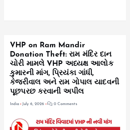
VHP on Ram Mandir
Donation Theft: રામ મંદિર દાન
ચોરી મામલે VHP અધ્યક્ષ આલોક
કુમારની માંગ, પ્રિયંકા ગાંધી,
કેજરીવાલ અને રામ ગોપાલ યાદવની
પૂછપરછ કરવાની અપીલ
India
July 6, 2026
0 Comments