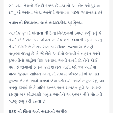
લગાવ્યા. તેમનો ઈરાદો સ્પષ્ટ છે—કાં તો આ નેતાઓ પુરાવા
રજૂ કરે અથવા ખોટા આરોપો લગાવવા બદલ જવાબદાર ઠરે.
તપાસની નિષ્પક્ષતા અને કાયદાકીય પ્રક્રિયા
આલોક કુમારે પોતાના વીડિયો નિવેદનમાં સ્પષ્ટ કર્યું હતું કે
તેઓ કોઈ નેતા પર અંગત આરોપ નથી લગાવી રહ્યા, પરંતુ
તેઓ ઈચ્છે છે કે તપાસમાં પારદર્શિતા જળવાય. તેમણે
પત્રમાં લખ્યું છે કે જે રીતે આરોપો લગાવીને નફરત અને
દુશ્મનીનો માહોલ પેદા કરવામાં આવી રહ્યો છે, તેને કોઈ
પણ સંજોગોમાં સહન કરી શકાય નહીં. જો આ આરોપો
પાયાવિહોણા સાબિત થાય, તો તપાસ એજન્સીએ કાયદા
મુજબ તેમની સામે પગલાં લેવા જોઈએ. આલોક કુમારનું આ
પગલું દર્શાવે છે કે મંદિર ટ્રસ્ટ અને સંગઠન હવે આ મામલે
રક્ષણાત્મક મોડમાંથી બહાર આવીને આક્રમક રીતે પોતાની
બાજુ રજૂ કરી રહ્યા છે.
RSS ની ચિંતા અને સંયમની અપીલ