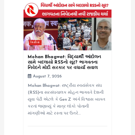
i
o
n
India
Mohan Bhagwat: વિદ્યાર્થી આંદોલન
સામે બદલાયો RSSનો સૂર? ભાગવતના
નિવેદને મોદી સરકાર પર વધાર્યા સવાલ
August 7, 2026
Mohan Bhagwat: રાષ્ટ્રીય સ્વયંસેવક સંઘ
(RSS)ના સરસંઘચાલક મોહન ભાગવતે દેશની
યુવા પેઢી એટલે કે Gen Z અંગે વિશ્વાસ વ્યક્ત
કરતાં જણાવ્યું કે માત્ર લોકો પોતાની
માંગણીઓ માટે રસ્તા પર ઉતરે…