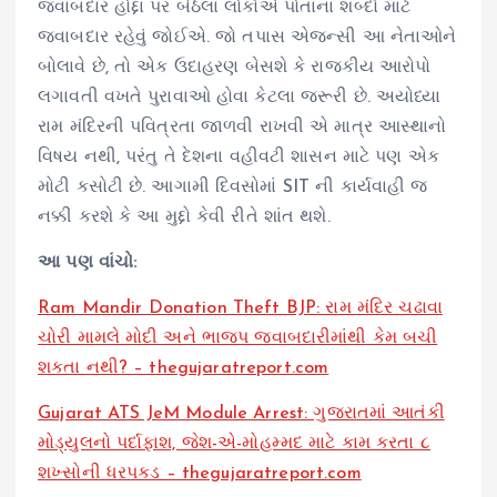
જવાબદાર હોદ્દા પર બેઠેલા લોકોએ પોતાના શબ્દો માટે
જવાબદાર રહેવું જોઈએ. જો તપાસ એજન્સી આ નેતાઓને
બોલાવે છે, તો એક ઉદાહરણ બેસશે કે રાજકીય આરોપો
લગાવતી વખતે પુરાવાઓ હોવા કેટલા જરૂરી છે. અયોધ્યા
રામ મંદિરની પવિત્રતા જાળવી રાખવી એ માત્ર આસ્થાનો
વિષય નથી, પરંતુ તે દેશના વહીવટી શાસન માટે પણ એક
મોટી કસોટી છે. આગામી દિવસોમાં SIT ની કાર્યવાહી જ
નક્કી કરશે કે આ મુદ્દો કેવી રીતે શાંત થશે.
આ પણ વાંચો:
Ram Mandir Donation Theft BJP: રામ મંદિર ચઢાવા
ચોરી મામલે મોદી અને ભાજપ જવાબદારીમાંથી કેમ બચી
શકતા નથી? – thegujaratreport.com
Gujarat ATS JeM Module Arrest: ગુજરાતમાં આતંકી
મોડ્યુલનો પર્દાફાશ, જેશ-એ-મોહમ્મદ માટે કામ કરતા ૮
શખ્સોની ધરપકડ – thegujaratreport.com