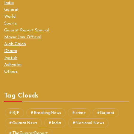
India
Gujarat
World
Sports
Gujarat Report Special
Mayur Jani Official
Ajab Gajab
Dharm
Jyotish
Adhyatm
Others
Tag Clouds
BJP
BreakingNews
crime
Gujarat
GujaratNews
India
National News
TheGujaratReport