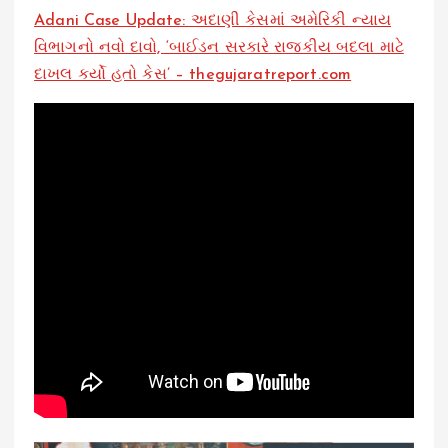
Adani Case Update: અદાણી કેસમાં અમેરિકી ન્યાય
વિભાગનો નવો દાવો, ‘બાઈડન સરકારે રાજકીય બદલા માટે
દાખલ કર્યો હતો કેસ’ – thegujaratreport.com