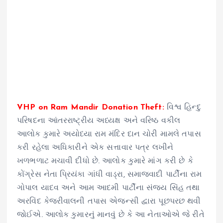
VHP on Ram Mandir Donation Theft:
વિશ્વ હિન્દુ
પરિષદના આંતરરાષ્ટ્રીય અધ્યક્ષ અને વરિષ્ઠ વકીલ
આલોક કુમારે અયોધ્યા રામ મંદિર દાન ચોરી મામલે તપાસ
કરી રહેલા અધિકારીને એક સત્તાવાર પત્ર લખીને
ખળભળાટ મચાવી દીધો છે. આલોક કુમારે માંગ કરી છે કે
કોંગ્રેસ નેતા પ્રિયંકા ગાંધી વાડ્રા, સમાજવાદી પાર્ટીના રામ
ગોપાલ યાદવ અને આમ આદમી પાર્ટીના સંજય સિંહ તથા
અરવિંદ કેજરીવાલની તપાસ એજન્સી દ્વારા પૂછપરછ થવી
જોઈએ. આલોક કુમારનું માનવું છે કે આ નેતાઓએ જે રીતે