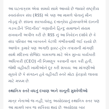
આ ઘટનાક્રમ એવા સમયે સામે આવ્યો છે જ્યારે રાષ્ટ્રીય
સ્વયંસેવક સંઘ (RSS) એ પણ આ મામલે પોતાનું મૌન
તોડ્યું છે. સંઘના સરકાર્યવાહ દત્તાત્રેય હોસબાલેએ દાનની
ગડબડીને “નિંદનીય” ગણાવીને હિન્દુ સમાજને સંયમ
રાખવાની અપીલ કરી છે. RSS નું આ નિવેદન દર્શાવે છે કે
સંઘ પરિવાર આ બાબતને કેટલી ગંભીરતાથી લઈ રહ્યો છે.
આલોક કુમારે પણ અગાઉ ફાસ્ટ-ટ્રેક તપાસની માંગણી
સાથે મંદિરના રોજિંદા કામકાજ માટે એક મુખ્ય કાર્યકારી
અધિકારી (CEO) ની નિમણૂક કરવાની વાત કરી હતી,
જેથી વહીવટી ખામીઓને દૂર કરી શકાય. આ માંગણીઓ
સૂચવે છે કે સંગઠન હવે વહીવટી સ્તરે મોટા ફેરફારો લાવવા
માટે મક્કમ છે.
સ્થાનિક સ્તરે વધતું દબાણ અને કાનૂની મુશ્કેલીઓ
માત્ર નેતાઓ જ નહીં, પરંતુ અયોધ્યાનું સ્થાનિક સ્તર પણ
આ મામલે ખૂબ જ સક્રિય થયું છે. અયોધ્યા બાર