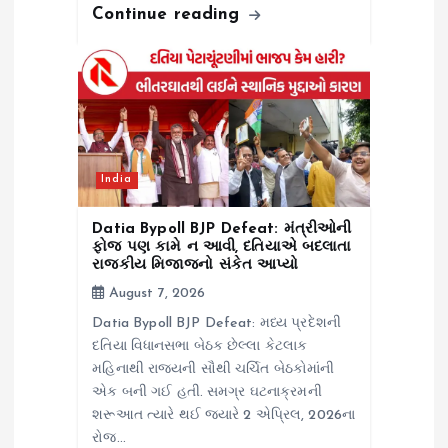
Continue reading
India
Datia Bypoll BJP Defeat: મંત્રીઓની
ફોજ પણ કામે ન આવી, દતિયાએ બદલાતા
રાજકીય મિજાજનો સંકેત આપ્યો
August 7, 2026
Datia Bypoll BJP Defeat: મધ્ય પ્રદેશની
દતિયા વિધાનસભા બેઠક છેલ્લા કેટલાક
મહિનાથી રાજ્યની સૌથી ચર્ચિત બેઠકોમાંની
એક બની ગઈ હતી. સમગ્ર ઘટનાક્રમની
શરૂઆત ત્યારે થઈ જ્યારે 2 એપ્રિલ, 2026ના
રોજ…