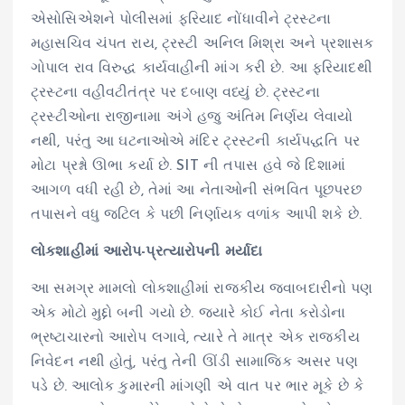
એસોસિએશને પોલીસમાં ફરિયાદ નોંધાવીને ટ્રસ્ટના
મહાસચિવ ચંપત રાય, ટ્રસ્ટી અનિલ મિશ્રા અને પ્રશાસક
ગોપાલ રાવ વિરુદ્ધ કાર્યવાહીની માંગ કરી છે. આ ફરિયાદથી
ટ્રસ્ટના વહીવટીતંત્ર પર દબાણ વધ્યું છે. ટ્રસ્ટના
ટ્રસ્ટીઓના રાજીનામા અંગે હજુ અંતિમ નિર્ણય લેવાયો
નથી, પરંતુ આ ઘટનાઓએ મંદિર ટ્રસ્ટની કાર્યપદ્ધતિ પર
મોટા પ્રશ્નો ઊભા કર્યા છે. SIT ની તપાસ હવે જે દિશામાં
આગળ વધી રહી છે, તેમાં આ નેતાઓની સંભવિત પૂછપરછ
તપાસને વધુ જટિલ કે પછી નિર્ણાયક વળાંક આપી શકે છે.
લોકશાહીમાં આરોપ-પ્રત્યારોપની મર્યાદા
આ સમગ્ર મામલો લોકશાહીમાં રાજકીય જવાબદારીનો પણ
એક મોટો મુદ્દો બની ગયો છે. જ્યારે કોઈ નેતા કરોડોના
ભ્રષ્ટાચારનો આરોપ લગાવે, ત્યારે તે માત્ર એક રાજકીય
નિવેદન નથી હોતું, પરંતુ તેની ઊંડી સામાજિક અસર પણ
પડે છે. આલોક કુમારની માંગણી એ વાત પર ભાર મૂકે છે કે