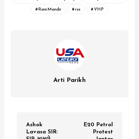
RamMandir
rss
VHP
Arti Parikh
P
Ashok
E20 Petrol
o
Lavasa SIR:
Protest