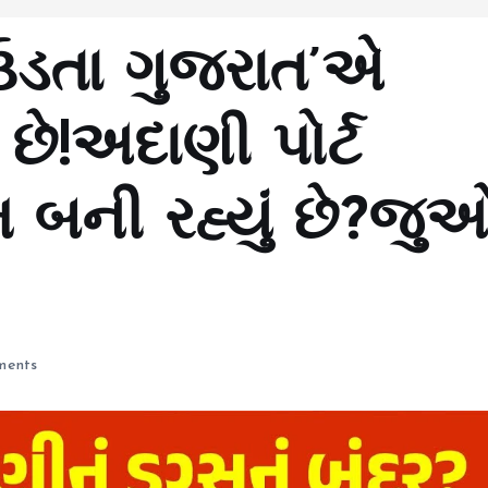
ઉડતા ગુજરાત’એ
છે!અદાણી પોર્ટ
ેમ બની રહ્યું છે?જુ
ents