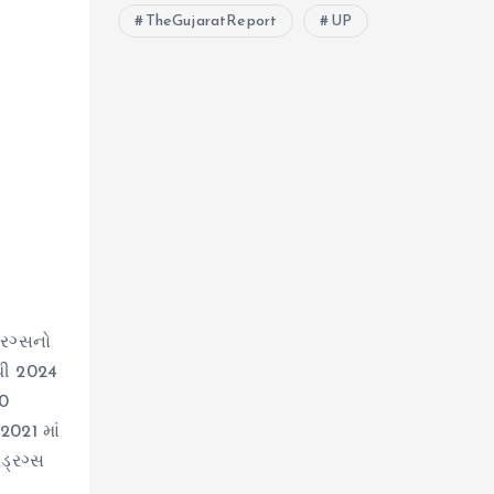
TheGujaratReport
UP
્રગ્સનો
 થી 2024
20
2021 માં
ડ્રગ્સ