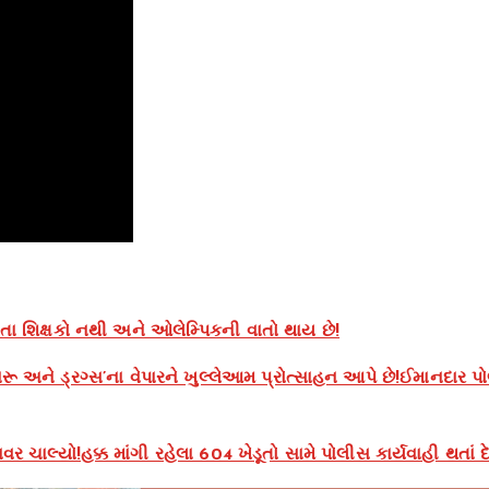
શિક્ષકો નથી અને ઓલેમ્પિકની વાતો થાય છે!
રૂ અને ડ્રગ્સ’ના વેપારને ખુલ્લેઆમ પ્રોત્સાહન આપે છે!ઈમાનદાર પ
ચાલ્યો!હક્ક માંગી રહેલા 604 ખેડૂતો સામે પોલીસ કાર્યવાહી થતાં દે