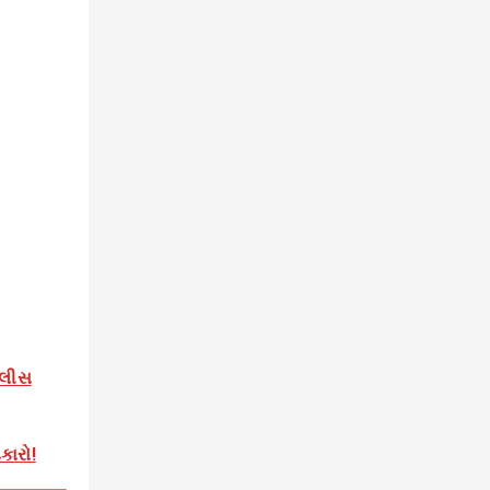
ોલીસ
કારો!