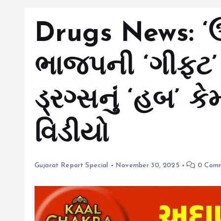
Drugs News: ‘
ભાજપની ‘ગીફ્ટ’ 
ડ્રગ્સનું ‘હબ’ ક
વિડીયો
Gujarat Report Special
November 30, 2025
0 Comm