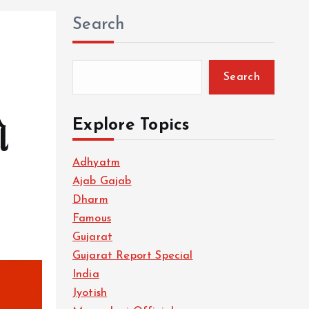
Search
Search
Explore Topics
ઓ
Adhyatm
Ajab Gajab
Dharm
Famous
Gujarat
Gujarat Report Special
India
Jyotish