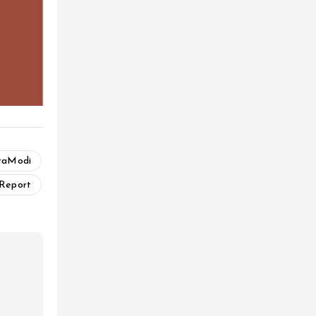
raModi
Report