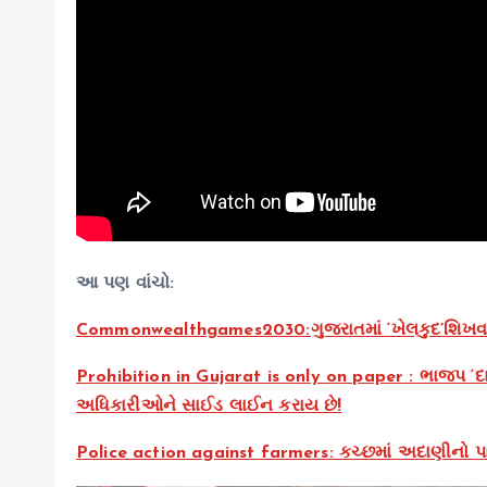
આ પણ વાંચો:
Commonwealthgames2030:ગુજરાતમાં ‘ખેલકુદ’શિખવતા 
Prohibition in Gujarat is only on paper : ભાજપ ‘દા
અધિકારીઓને સાઈડ લાઈન કરાય છે!
Police action against farmers: કચ્છમાં અદાણીનો પાવર 