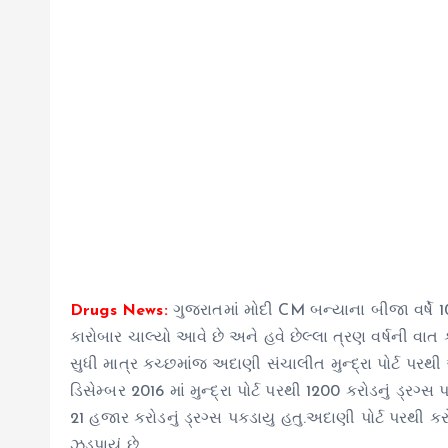
Drugs News:
ગુજરાતમાં મોદી CM બન્યાના બીજા વર્ષે 
કારોબાર ચાલ્યો આવે છે અને હવે છેલ્લા ત્રણ વર્ષની વાત 
સુધી માત્ર કચ્છમાંજ અદાણી સંચાલીત મુન્દ્રા પોર્ટ પરથ
ડિસેમ્બર 2016 માં મુન્દ્રા પોર્ટ પરથી 1200 કરોડનું ડ્રગ
21 હજાર કરોડનું ડ્રગ્સ પકડાયુ હતુ.અદાણી પોર્ટ પરથી કરો
ઝડપાયું છે.