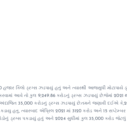
10 હજાર કિલો ડ્રગ્સ ઝડપાયું હતું અને ત્યારથી આજસુધી મોટાપાયે ડ
કરવામાં આવે તો કુલ 9,249.86 કરોડનું ડ્રગ્સ ઝડપાયું છે.જેમાં 2021
ી અંદાજિત 35,000 કરોડનું ડ્રગ્સ ઝડપાયું છે.તમને જણાવી દઈએ કે,
્સ પકડાયુ હતુ, ત્યારબાદ એપ્રિલ 2021 માં 3120 કરોડ અને 15 સપ્ટેમ્બર 
ડોનું ડ્રગ્સ પકડાયું હતું અને 2024 સુધીમાં કુલ 35,000 કરોડ જેટલું 