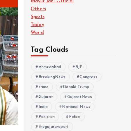
Mayur Jani Official
Others
Sports
Today
World
Tag Clouds
Ahmedabad
BJP
BreakingNews
Congress
crime
Donald Trump
Gujarat
GujaratNews
India
National News
Pakistan
Police
thegujarareport