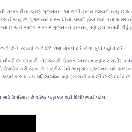
રની બેદરકારીના કારણે ગુજરાતમાં આ જંગી ડ્રગ્સ ઠલવાઈ રહ્યું છે અ
લાઈ રહ્યું છે. ગુજરાતમાં દારૂબંધીનો કાયદો હોવા છતાં તેના અમલના
લાગ્યા છે અને ભાજપ સરકારે ગુજરાતને ડ્રગ્સનું પણ હબ બનાવી દીધું 
 આવે છે તે ક્યાંથી આવે છે? કોણ મોકલે છે? કોના સુધી પહોંચે છે?
ફળ નીવડી છે. મોઘવારી, બેરોજગારી ઉપરાંત અન્ય કારણોસર સગીર વય
ઉપયોગ કરી રહ્યા છે. રાષ્ટ્રીય સર્વે અનુસાર ગુજરાતમાં વર્ષ ૨૦૧૮
 જયારે ૧ લાખ ૮૫ મહિલાઓમાં પણ ડ્રગ્સની બંધાણી છે જે દર્શાવે છે
માટે ઉપસ્થિત છે વરિષ્ઠ પત્રકાર શ્રી દિલીપભાઈ પટેલ.