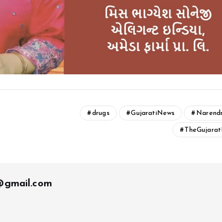
drugs
GujaratiNews
Narend
TheGujarat
t@gmail.com