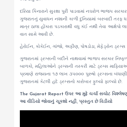
દરિયા કિનારાને સુરક્ષા પુરી પાડવામાં નઘરોળ ભાજપ સરકા
ગુજરાતનું યુવાધન નશાની કાળી દુનિયામાં બરબાદી તરફ ધકે
માત્ર ઠાલા હોંકારા પડકારાથી વધુ કંઈ નથી તેવા આક્ષેપો 
વાત સામે આવી છે.
હેરોઈન, કોકેઈન, ગાંજો, અફીણ, પોષડોડા, મેફેડ્રોન ડ્રગ્સ
ગુજરાતમાં ડ્રગ્સની બદીને નાથવામાં ભાજપ સરકાર નિષ્
બાળકો, મહિલાઓને ડ્રગ્સની તસ્કરી માટે ડ્રગ્સ માફિયાઓ 
પ્રમાણે રાજ્યના ૧૭ લાખ ૩૫૦૦૦ પુરુષો ડ્રગ્સના બંધાણી
ગુજરાતમાં કેટલી હદે ડ્રગ્સનો કારોબાર ફુલ્યો ફાલ્યો છે.
The Gujarat Report ઉપર આ મુદ્દે ચર્ચા સચોટ વિશ્લેષણ 
આ વીડિયો જોવાનું ચૂકશો નહીં, પ્રસ્તુત છે વિડીયો