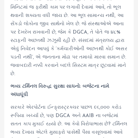
મિનિટમાં જ ફરીથી કામ પર લગાવી દેવામાં આવે, તો ભૂલ
થવાની શક્યતા વધી જાય છે. આ ભૂલ સામાન્ય નથી, આ
સેંકડો લોકોના જીવ સાથેનો ખેલ છે. જે સંસ્થાઓએ આના
પર દેખરેખ રાખવાની છે, જેમ કે DGCA, તે પોતે જ ૪૮%
સ્ટાફની અછતથી ઝઝૂમી રહી છે. સંસદમાં મંત્રાલય દ્વારા
એવું નિવેદન આપવું કે ‘કર્મચારીઓની અછતથી કોઈ અસર
પડતી નથી’, એ જનતાના મોઢા પર તમાચો મારવા સમાન છે.
જવાબદારી નક્કી કરવાને બદલે સિસ્ટમ માત્ર છૂટવામાં માને
છે.
ભવ્ય ટર્મિનલ વિરુદ્ધ સુરક્ષા સાધનો: બજેટના નામે
અંધાધૂંધી
સરકારે એરપોર્ટના ઈન્ફ્રાસ્ટ્રક્ચર પાછળ ૯૬,૦૦૦ કરોડ
રૂપિયા ખર્ચ્યા છે, પણ DGCA અને AAIB ના બજેટમાં
સતત કાપ મુકાઈ રહ્યો છે. આ કેવો વિરોધાભાસ છે? ટર્મિનલ
ભવ્ય દેખાય એટલે મુસાફરો પાસેથી પૈસા વસૂલવામાં આવે