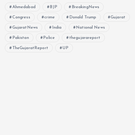
Ahmedabad
BJP
BreakingNews
Congress
crime
Donald Trump
Gujarat
GujaratNews
India
National News
Pakistan
Police
thegujarareport
TheGujaratReport
UP