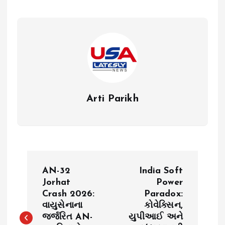
Arti Parikh
P
AN-32
India Soft
o
Jorhat
Power
Crash 2026:
Paradox:
વાયુસેનાના
કોવેક્સિન,
s
જર્જરિત AN-
યુપીઆઈ અને