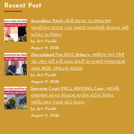
Recent Post
Anandiben Patel: યોગી સરકાર પર રાજ્યપાલ
આનંદીબેન પટેલના કડક સવાલ! લખનઉથી ગોરખપુર સુધી
વહીવટ પર નિશાન
by Arti Parikh
August 9, 2026
Ahmedabad Fire NOC Bribery: તક્ષશિલા અને TRP
ગેમ ઝોન પછી ફરી ફાયર સેફ્ટી પર સવાલ! અમદાવાદમાં
ફાયર NOC કૌભાંડનો પર્દાફાશ
by Arti Parikh
August 9, 2026
Supreme Court PKCL-RRVUNL Case: અદાણી-
રાજસ્થાન સરકાર વિવાદમાં સુપ્રીમ કોર્ટનો નિર્ણય,
આર્બિટ્રેશન કેસમાં મોટો ફેરફાર
by Arti Parikh
August 9, 2026