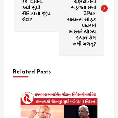
32 વિમાનો
ચંદ્રયાનની
t
ક્યાં સુધી
સફળતા છતાં
સૈનિકોનો જીવ
વૈશ્વિક
n
લેશે?
સાયન્સ સોફ્ટ
પાવરમાં
a
ભારતને યોગ્ય
સ્થાન કેમ
v
નથી મળતું?
i
g
Related Posts
a
t
i