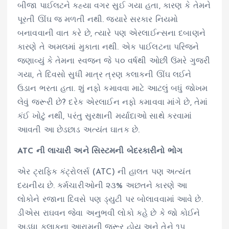
બીજા પાઈલટને કહ્યા વગર સુઈ ગયા હતા, કારણ કે તેમને
પૂરતી ઊંઘ જ મળતી નથી. જ્યારે સરકાર નિયમો
બનાવવાની વાત કરે છે, ત્યારે પણ એરલાઈન્સના દબાણને
કારણે તે અમલમાં મુકાતા નથી. એક પાઈલટના પરિજને
જણાવ્યું કે તેમના સ્વજન જે ૫૦ વર્ષથી ઓછી ઉંમરે ગુજરી
ગયા, તે દિવસો સુધી માત્ર ત્રણ કલાકની ઊંઘ લઈને
ઉડાન ભરતા હતા. શું નફો કમાવવા માટે આટલું બધું જોખમ
લેવું જરૂરી છે? દરેક એરલાઈન નફો કમાવવા માંગે છે, તેમાં
કંઈ ખોટું નથી, પરંતુ સુરક્ષાની મર્યાદાઓ સાથે કરવામાં
આવતી આ છેડછાડ અત્યંત ઘાતક છે.
ATC ની લાચારી અને સિસ્ટમની બેદરકારીનો ભોગ
એર ટ્રાફિક કંટ્રોલર્સ (ATC) ની હાલત પણ અત્યંત
દયનીય છે. કર્મચારીઓની ૨૩% અછતને કારણે આ
લોકોને રજાના દિવસે પણ ડ્યુટી પર બોલાવવામાં આવે છે.
ડીએસ રાઘવન જેવા અનુભવી લોકો કહે છે કે જો કોઈને
અડધા કલાકના આરામની જરૂર હોય અને તેને ૧૫