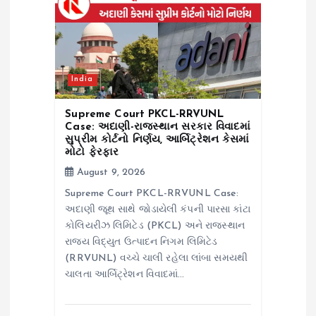
India
Supreme Court PKCL-RRVUNL
Case: અદાણી-રાજસ્થાન સરકાર વિવાદમાં
સુપ્રીમ કોર્ટનો નિર્ણય, આર્બિટ્રેશન કેસમાં
મોટો ફેરફાર
August 9, 2026
Supreme Court PKCL-RRVUNL Case:
અદાણી જૂથ સાથે જોડાયેલી કંપની પારસા કાંટા
કોલિયરીઝ લિમિટેડ (PKCL) અને રાજસ્થાન
રાજ્ય વિદ્યુત ઉત્પાદન નિગમ લિમિટેડ
(RRVUNL) વચ્ચે ચાલી રહેલા લાંબા સમયથી
ચાલતા આર્બિટ્રેશન વિવાદમાં…