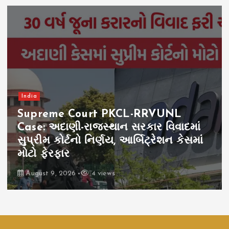
India
Supreme Court PKCL-RRVUNL
Case: અદાણી-રાજસ્થાન સરકાર વિવાદમાં
સુપ્રીમ કોર્ટનો નિર્ણય, આર્બિટ્રેશન કેસમાં
મોટો ફેરફાર
August 9, 2026
4 views