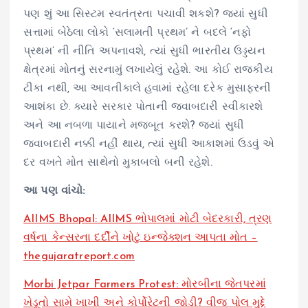
પણ શું આ સિસ્ટમ સ્વતંત્રતા પચાવી શકશે? જ્યાં સુધી
સત્તામાં બેઠેલા લોકો ‘સલામતી પ્રથમ’ ને બદલે ‘નફો
પ્રથમ’ ની નીતિ અપનાવશે, ત્યાં સુધી ભારતીય ઉડ્ડયન
ક્ષેત્રમાં મોતનું સરનામું લખાયેલું રહેશે. આ કોઈ રાજકીય
ટીકા નથી, આ આવતીકાલે હવામાં રહેલા દરેક મુસાફરની
આશંકા છે. ક્યારે સરકાર પોતાની જવાબદારી સ્વીકારશે
અને આ નબળા પાયાને મજબૂત કરશે? જ્યાં સુધી
જવાબદારી નક્કી નહીં થાય, ત્યાં સુધી આકાશમાં ઉડવું એ
દર વખતે મોત સાથેનો મુકાબલો બની રહેશે.
આ પણ વાંચો:
AIIMS Bhopal: AIIMS ભોપાલમાં મોટી બેદરકારી, ત્રણ
વર્ષના કેન્સરના દર્દીને ખોટું ઇન્જેક્શન આપતા મોત –
thegujaratreport.com
Morbi Jetpar Farmers Protest: મોરબીના જેતપરમાં
ખેડૂતો સામે ખાખી અને કોર્પોરેટની જોડી? વીજ પોલ મુદ્દે