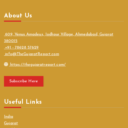
About Us
609, Venus Amadeus, Jodhpur Village, Ahmedabad, Gujarat
380015
+91 - 78628 57629
info@TheGujaratReport.com
https://thegujaratreport.com/
Subscribe Here
Useful Links
India
Gujarat