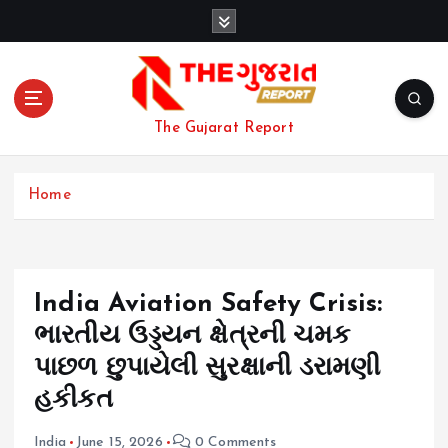
S
k
i
p
t
o
The Gujarat Report
c
o
n
Home
t
e
n
t
India Aviation Safety Crisis:
ભારતીય ઉડ્ડયન ક્ષેત્રની ચમક
પાછળ છુપાયેલી સુરક્ષાની ડરામણી
હકીકત
India
June 15, 2026
0 Comments