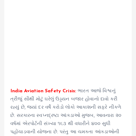
India Aviation Safety Crisis:
ભારત આજે વિશ્વનું
ત્રીજું સૌથી મોટું ઘરેલું ઉડ્ડયન બજાર હોવાનો દાવો કરી
રહ્યું છે, જ્યાં દર વર્ષે કરોડો લોકો આકાશની સફરે નીકળે
છે. સરકારના સ્વપ્નદ્રષ્ટા આંકડાઓ મુજબ, આવનારા ૨૦
વર્ષમાં એરપોર્ટની સંખ્યા ૧૬૩ થી વધારીને ૪૦૦ સુધી
પહોંચાડવાની યોજના છે. પરંતુ આ ચમકતા આંકડાઓની