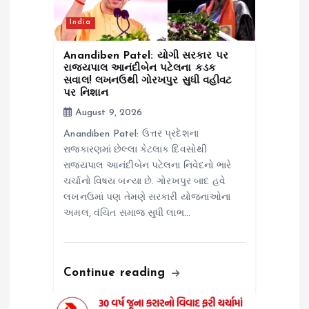
o
India
n
Anandiben Patel: યોગી સરકાર પર
રાજ્યપાલ આનંદીબેન પટેલના કડક
સવાલ! લખનઉથી ગોરખપુર સુધી વહીવટ
પર નિશાન
August 9, 2026
Anandiben Patel: ઉત્તર પ્રદેશના
રાજકારણમાં છેલ્લા કેટલાક દિવસોથી
રાજ્યપાલ આનંદીબેન પટેલના નિવેદનો ભારે
ચર્ચાનો વિષય બન્યા છે. ગોરખપુર બાદ હવે
લખનઉમાં પણ તેમણે સરકારી યોજનાઓના
અમલ, વંચિત સમાજ સુધી લાભ…
Continue reading