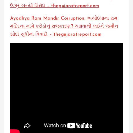
ઉગ્ર બન્યો વિરોધ – thegujaratreport.com
Ayodhya Ram Mandir Corruption: અયોધ્યાના રામ
મંદિરના નામે કરોડોનું રાજકારણ? ચઢાવાથી લઈને જમીન
સોદા સુધીના વિવાદો – thegujaratreport.com