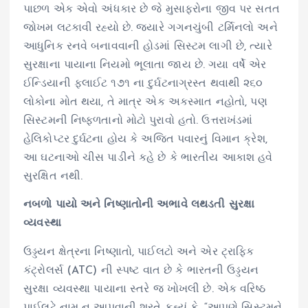
પાછળ એક એવો અંધકાર છે જે મુસાફરોના જીવ પર સતત
જોખમ લટકાવી રહ્યો છે. જ્યારે ગગનચુંબી ટર્મિનલો અને
આધુનિક રનવે બનાવવાની હોડમાં સિસ્ટમ લાગી છે, ત્યારે
સુરક્ષાના પાયાના નિયમો ભૂલાતા જાય છે. ગયા વર્ષે એર
ઈન્ડિયાની ફ્લાઈટ ૧૭૧ ના દુર્ઘટનાગ્રસ્ત થવાથી ૨૬૦
લોકોના મોત થયા, તે માત્ર એક અકસ્માત નહોતો, પણ
સિસ્ટમની નિષ્ફળતાનો મોટો પુરાવો હતો. ઉત્તરાખંડમાં
હેલિકોપ્ટર દુર્ઘટના હોય કે અજિત પવારનું વિમાન ક્રેશ,
આ ઘટનાઓ ચીસ પાડીને કહે છે કે ભારતીય આકાશ હવે
સુરક્ષિત નથી.
નબળો પાયો અને નિષ્ણાતોની અભાવે લથડતી સુરક્ષા
વ્યવસ્થા
ઉડ્ડયન ક્ષેત્રના નિષ્ણાતો, પાઈલટો અને એર ટ્રાફિક
કંટ્રોલર્સ (ATC) ની સ્પષ્ટ વાત છે કે ભારતની ઉડ્ડયન
સુરક્ષા વ્યવસ્થા પાયાના સ્તરે જ ખોખલી છે. એક વરિષ્ઠ
પાઈલટે નામ ન આપવાની શરતે કહ્યું કે, “આપણે સિસ્ટમને