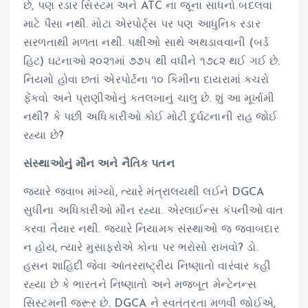
છે, પણ રડાર સિસ્ટમ અને ATC ના જૂના સાધનો બદલવા
માટે પૈસા નથી. મોટા એરપોર્ટ્સ પર પણ આધુનિક રડાર
સરળતાથી મળતા નથી. પક્ષીઓ સાથે અથડાવવાની (બર્ડ
હિટ) ઘટનાઓ ૨૦૨૧માં ૭૭૫ થી વધીને ૧૭૮૨ થઈ ગઈ છે.
નિયમો હોવા છતાં એરપોર્ટના ૧૦ કિમીના દાયરામાં કચરો
ફેંકવો અને પ્રાણીઓનું કતલખાનું ચાલુ છે. શું આ મૂર્ખામી
નથી? કે પછી અધિકારીઓ કોઈ મોટી દુર્ઘટનાની રાહ જોઈ
રહ્યા છે?
સંસ્થાઓનું મૌન અને નૈતિક પતન
જ્યારે જવાબ માંગ્યો, ત્યારે મંત્રાલયથી લઈને DGCA
સુધીના અધિકારીઓ મૌન રહ્યા. એરલાઈન્સ કંપનીઓ વાત
કરવા તૈયાર નથી. જ્યારે નિયામક સંસ્થાઓ જ જવાબદાર
ન હોય, ત્યારે મુસાફરોએ કોના પર ભરોસો રાખવો? ડો.
હસન શાહિદી જેવા આંતરરાષ્ટ્રીય નિષ્ણાતો વારંવાર કહી
રહ્યા છે કે ભારતને નિષ્ણાતો અને મજબૂત મેન્ટેનન્સ
સિસ્ટમની જરૂર છે. DGCA ને સ્વતંત્રતા મળવી જોઈએ,