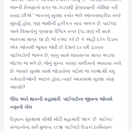
જરૂરી નિષ્ણાતો વગર જ ઝડપથી ફેલાવવાની કોશિશ કરી
રહ્યા છીએ.” ભારતનું સુરક્ષા સ્કોર ભલે આંતરરાષ્ટ્રીય સ્તરે
સુધર્યું હોય, પણ જમીની હકીકત સાવ અલગ છે. પાઈલટ
અને વિમાનોનું પ્રમાણ વૈશ્વિક સ્તર (૧૮-૨૦) ની સામે
ભારતમાં માત્ર ૧૪ છે, જે સ્પષ્ટ કરે છે કે અહીં દરેક ઉડાન
એક જોખમી જુગાર જેવી છે. દેશને દર વર્ષે ૩,૦૦૦
પાઈલટોની જરૂર છે, પરંતુ સામે લાયસન્સ માત્ર અડધા
જેટલા જ મળે છે, જેનું મુખ્ય કારણ તાલીમનો અસહ્ય ખર્ચ
છે. જ્યારે સુરક્ષા સાથે જોડાયેલા પદોમાં જ ૫૦% થી વધુ
કર્મચારીઓની અછત હોય, ત્યારે આકાશમાં સુરક્ષા કોણ
આપશે?
ઊંઘ અને થાકની મહામારી: પાઈલટોના જીવના જોખમે
નફાનો ખેલ
ઉડ્ડયન સુરક્ષામાં સૌથી મોટી મહામારી ‘થાક’ છે. પાઈલટ
સંગઠનોના સર્વે મુજબ, ૬૬% પાઈલટો ઉડાન દરમિયાન