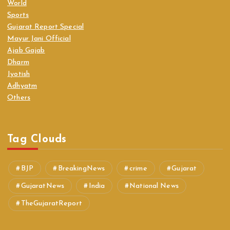
World
Sports
Gujarat Report Special
Mayur Jani Official
Ajab Gajab
Dharm
Jyotish
Adhyatm
Others
Tag Clouds
BJP
BreakingNews
crime
Gujarat
GujaratNews
India
National News
TheGujaratReport