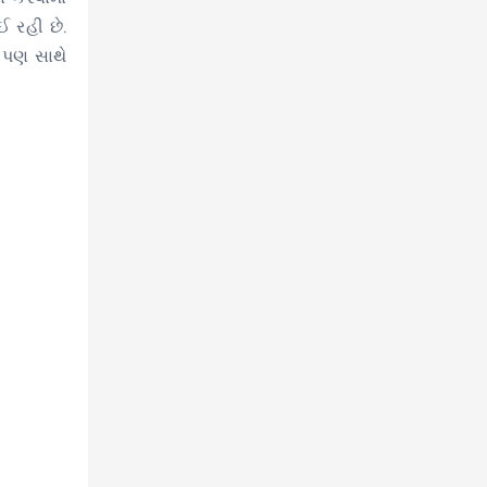
ઈ રહી છે.
ે પણ સાથે