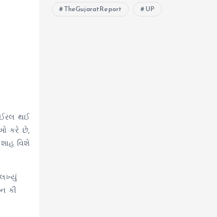
TheGujaratReport
UP
વાઈરલ થઈ
ઓ કરે છે,
-શાહ વિશે
ખ્યું
મન કી