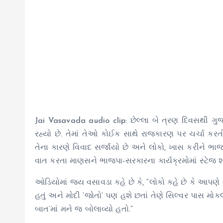
Jai Vasavada audio clip: છેલ્લા બે ત્રણ દિવસથી
રહ્યો છે. તેમાં તેઓ કોઈક સાથે રાજકારણ પર ચર્ચા કરત
તેના કારણે વિવાદ સર્જાયો છે અને લોકો, ખાસ કરીને ભાજ
વાત કરતા માણસને ભાજપા-સરકારના કાર્યક્રમોમાં સ્ટેજ શ
ઓડિયોમાં જય વસાવડા કહે છે કે, “લોકો કહે છે કે આપણે
હતું અને મોદી ‘જોતો’ પણ હશે છતાં તેણે સિલ્વર પાસ મો
બાત’માં મને જ બોલાવ્યો હતો.”