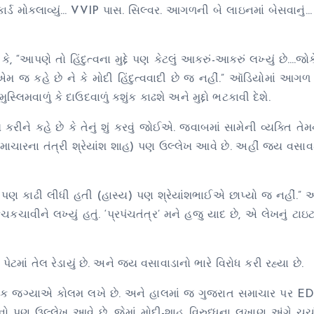
 કાર્ડ મોકલાવ્યું… VVIP પાસ. સિલ્વર. આગળની બે લાઇનમાં બેસવાનુ
 “આપણે તો હિંદુત્વના મુદ્દે પણ કેટલું આકરું-આકરું લખ્યું છે….જોક
ો) એમ જ કહે છે ને કે મોદી હિંદુત્વવાદી છે જ નહીં.” ઑડિયોમાં 
ુસ્લિમવાળું કે દાઉદવાળું કશુંક કાઢશે અને મુદ્દો ભટકાવી દેશે.
ે કહે છે કે તેનું શું કરવું જોઈએ. જવાબમાં સામેની વ્યક્તિ તે
માચારના તંત્રી શ્રેયાંશ શાહ) પણ ઉલ્લેખ આવે છે. અહીં જય વસા
પણ કાઢી લીધી હતી (હાસ્ય) પણ શ્રેયાંશભાઈએ છાપ્યો જ નહીં.”
કચાવીને લખ્યું હતું. ‘પ્રપંચતંત્ર’ મને હજુ યાદ છે, એ લેખનું ટાઇ
ં તેલ રેડાયું છે. અને જય વસાવાડાનો ભારે વિરોધ કરી રહ્યા છે.
ક જગ્યાએ કોલમ લખે છે. અને હાલમાં જ ગુજરાત સમાચાર પર ED-
ો પણ ઉલ્લેખ આવે છે. જેમાં મોદી-શાહ વિરુધ્ધના લખાણ અંગે ચર્ચ