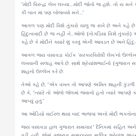
“મોદી વિરુદ્ધ લેખ લખ્યા….મોદી જોતો જ હશે.. તો ય મને
કી બાત માં પણ બોલાવ્યો મને….”
આગળ પણ મોદી વિશે તુંકારો ચાલુ જ રાખે છે અને કહે છે કે,
હિંદુત્વવાદી છે જ નહીં ને…ઓલો (તોગડિયા વિશે તુંકાર
કહે છે કે મોદીને ક્યારે શું કરવું એની આવડત છે અને હિંદુ-મ
આગળ જય વસાવડા કોઈક ‘સરકારવિરોધી લેખ’નો ઉલ્લેખ કરીન
લખવાની સલાહ આપે છે. સાથે શ્રેયાંશભાઈનો (ગુજરાત સ
શાહનો ઉલ્લેખ કરે છે.
તેઓ કહે છે, “એક વખત તો આપણે અમિત શાહની કુંડળી 
છે કે, “ત્યારે તો ઓલો જેલમાં જવાનો હતો ત્યારે આપણે કચ
આપ્યું હતું.”
આ ઓડિયો વાઈરલ થયા બાદ ભાજપા અનો મોદી ભક્તોના પેટમા
જય વસાવડા હાલ ગુજરાત સમાચાર” દૈનિકમાં સહિત અને
પડી હતી. જેમાં ગુજરાત સમાચારના માલિક શ્રેયાંશ શાહન