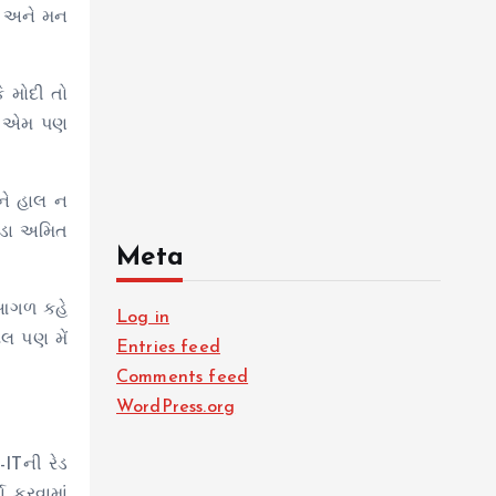
ં… અને મન
ે મોદી તો
આગળ એમ પણ
મને હાલ ન
વડા અમિત
Meta
 આગળ કહે
Log in
ટલ પણ મેં
Entries feed
Comments feed
WordPress.org
ITની રેડ
ા કરવામાં