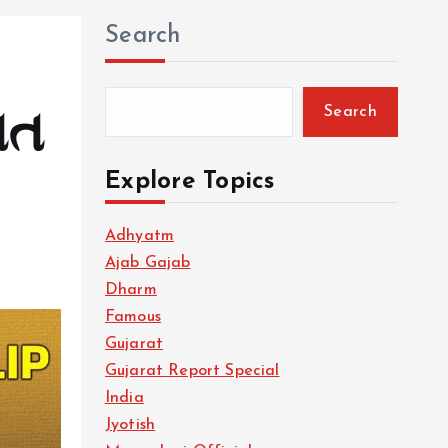
Search
Search
ાત
Explore Topics
Adhyatm
Ajab Gajab
Dharm
Famous
Gujarat
Gujarat Report Special
India
Jyotish