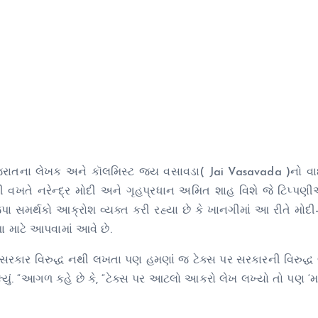
 ગુજરાતના લેખક અને કૉલમિસ્ટ જય વસાવડા( Jai Vasavada )નો 
ી વખતે નરેન્દ્ર મોદી અને ગૃહપ્રધાન અમિત શાહ વિશે જે ટિપ્પણી
પા સમર્થકો આક્રોશ વ્યક્ત કરી રહ્યા છે કે ખાનગીમાં આ રીતે મોદી
ા માટે આપવામાં આવે છે.
 સરકાર વિરુદ્ધ નથી લખતા પણ હમણાં જ ટેક્સ પર સરકારની વિરુદ્ધ લ
કલ્યું. “આગળ કહે છે કે, “ટેક્સ પર આટલો આકરો લેખ લખ્યો તો પણ ‘