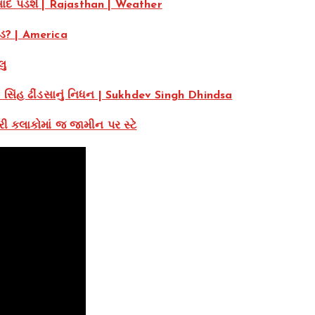
રસાદ પડશે | Rajasthan | Weather
રાડ? | America
લુ
દેવ સિંહ ઢીંડસાનું નિધન | Sukhdev Singh Dhindsa
 કલાકોમાં જ જામીન પર સ્ટે