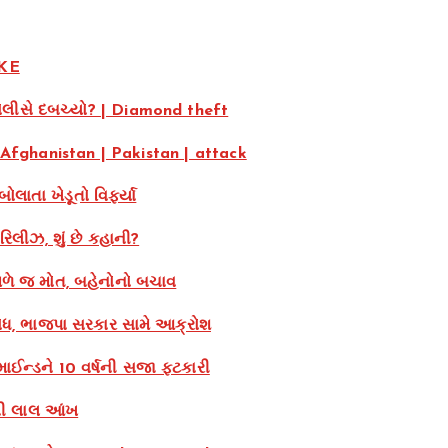
AKE
પોલીસે દબચ્યો? | Diamond theft
 | Afghanistan | Pakistan | attack
લાતા ખેડૂતો વિફર્યા
 રિલીઝ, શું છે કહાની?
ળે જ મોત, બહેનોનો બચાવ
રોધ, ભાજપા સરકાર સામે આક્રોશ
રમાઈન્ડને 10 વર્ષની સજા ફટકારી
્ટની લાલ આંખ