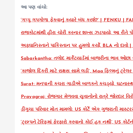
આ પણ વાંચો:
‘ગપ્પુ ગપગોળા ફેકવાનું ક્યારે બંધ કરશે?’ | FENKU | F
રાજકોટમાંથી હીરા ચોરી કરનાર શખ્સ ઝડપાયો, આ રીતે 
અફઘાનિસ્તાને પાકિસ્તાન પર હુમલો કર્યો, BLA નો દાવો
Sabarkantha: તલોદ માર્કેટયાર્ડમાં બાજરીના ભાવ ઓછા બો
‘કાજોલ દિકરી માટે રાક્ષસ સામે લડી’, Maa ફિલ્મનું ટ્રેલર
Surat: મનપાની કચરા ગાડીએ બાળકને કચડ્યો, ઘટનાસ્થ
Prayagraj: રોજગાર મેળવવા યુવાનોનો રાત્રે જોરદાર વિ
ડીંગુચા પરિવાર મોત મામલો: US કોર્ટે એક ગુજરાતી માસ્ટ
‘ટ્રમ્પને ટેરિફમાં ફેરફારો કરવાનો કોઈ હક નથી’, US કોર