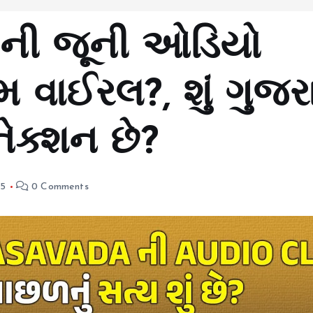
ની જૂની ઓડિયો
ેમ વાઈરલ?, શું ગુજર
ેક્શન છે?
25
0 Comments