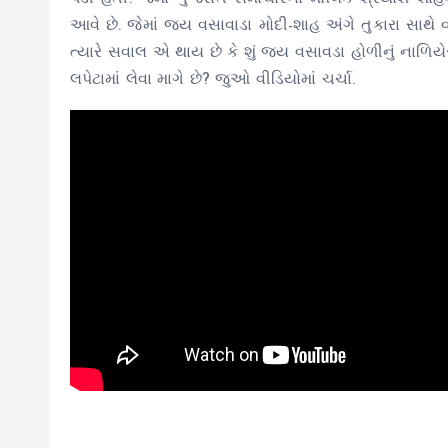
આવે છે. જેમાં જય વસાવાડા મોદી-શાહ અંગે તુકારા સાથે 
ત્યારે સવાલ એ થાય છે કે શું જય વસાવડા હોળીનું નાળિયે
લપેટામાં લેવા માગે છે? જુઓ વીડિયોમાં ચર્ચા.