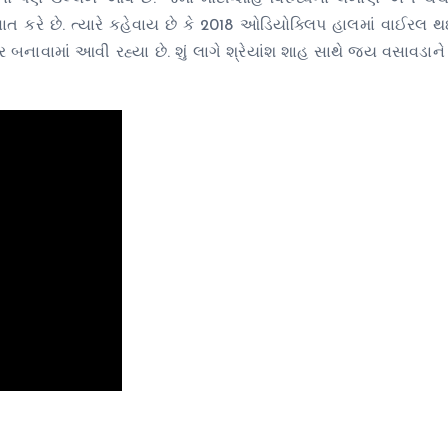
વાત કરે છે. ત્યારે કહેવાય છે કે 2018 ઓડિયોક્લિપ હાલમાં વાઈરલ થ
ર બનાવામાં આવી રહ્યા છે. શું લાગે શ્રેયાંશ શાહ સાથે જય વસાવડાન