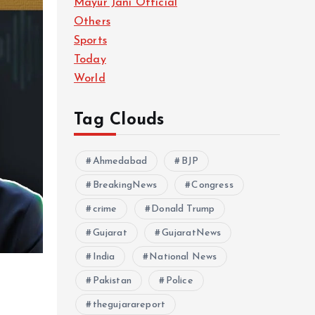
Mayur Jani Official
Others
Sports
Today
World
Tag Clouds
Ahmedabad
BJP
BreakingNews
Congress
crime
Donald Trump
Gujarat
GujaratNews
India
National News
Pakistan
Police
thegujarareport