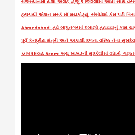
રાજસ્થાનમાં યલો એલર્ટ, હજુ 5 જિલ્લામાં આંધી સાથે વ
ટ્રમ્પથી એલન મસ્કે મોં મચકોડ્યું, સંબંધોમાં કેમ પડી તિ
Ahmedabad: હવે બાપુનગરમાં દબાણો હટાવવાનું કામ ચા
પૂર્વ કેન્દ્રીય મંત્રી અને અકાલી દળના વરિષ્ઠ નેતા સુખ
MNREGA Scam: બચુ ખાબડની મુશ્કેલીમાં વધારો, ગણતરી