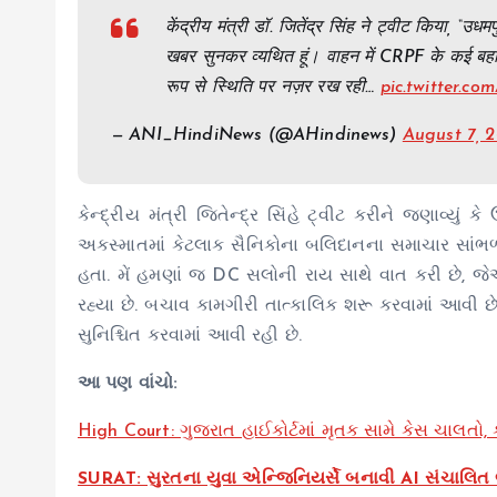
केंद्रीय मंत्री डॉ. जितेंद्र सिंह ने ट्वीट किया, “उध
खबर सुनकर व्यथित हूं। वाहन में CRPF के कई बहाद
रूप से स्थिति पर नज़र रख रही…
pic.twitter.
— ANI_HindiNews (@AHindinews)
August 7, 
કેન્દ્રીય મંત્રી જિતેન્દ્ર સિંહે ટ્વીટ કરીને જણાવ્ય
અકસ્માતમાં કેટલાક સૈનિકોના બલિદાનના સમાચાર સાંભળીન
હતા. મેં હમણાં જ DC સલોની રાય સાથે વાત કરી છે, જેઓ
રહ્યા છે. બચાવ કામગીરી તાત્કાલિક શરૂ કરવામાં આવી છ
સુનિશ્ચિત કરવામાં આવી રહી છે.
આ પણ વાંચો:
High Court: ગુજરાત હાઈકોર્ટમાં મૃતક સામે કેસ ચાલતો
SURAT: સુરતના યુવા એન્જિનિયર્સે બનાવી AI સંચાલિત