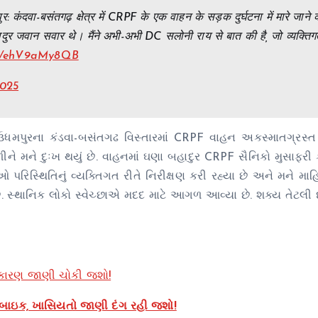
मपुर: कंदवा-बसंतगढ़ क्षेत्र में CRPF के एक वाहन के सड़क दुर्घटना में मारे जाने 
ुर जवान सवार थे। मैंने अभी-अभी DC सलोनी राय से बात की है, जो व्यक्ति
com/ehV9aMy8QB
2025
ું કે ઉધમપુરના કંડવા-બસંતગઢ વિસ્તારમાં CRPF વાહન અકસ્માતગ્રસ્
ે મને દુઃખ થયું છે. વાહનમાં ઘણા બહાદુર CRPF સૈનિકો મુસાફરી 
 પરિસ્થિતિનું વ્યક્તિગત રીતે નિરીક્ષણ કરી રહ્યા છે અને મને મ
ે. સ્થાનિક લોકો સ્વેચ્છાએ મદદ માટે આગળ આવ્યા છે. શક્ય તેટલી
, કારણ જાણી ચોકી જશો!
 બાઇક, ખાસિયતો જાણી દંગ રહી જશો!