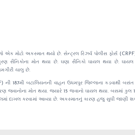
 એક મોટો અકસ્માત થયો છે. સેન્ટ્રલ રિઝર્વ પોલીસ ફોર્સ (CRPF)
રણ સૈનિકોના મોત થયા છે. ઘણા સૈનિકો ઘાયલ થયા છે. ઘાયલ 
મગીરી ચાલુ છે.
CRPF) ની 187મી બટાલિયનની વાહન ઉધમપુર જિલ્લાના કડવાથી બસં
્રણ જવાનોના મોત થયા. જ્યારે 15 જવાનો ઘાયલ થયા. બસમાં કુલ 
લમાં દાખલ કરવામાં આવ્યા છે. અકસ્માતનું કારણ હજુ સુધી જાણી શક