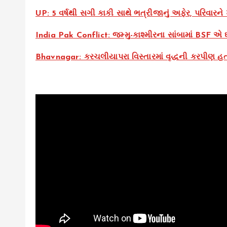
UP: 5 વર્ષથી સગી કાકી સાથે ભત્રીજાનું અફેર, પરિવારને
India Pak Conflict: જમ્મુ-કાશ્મીરના સાંબામાં BSF એ 
Bhavnagar: કરચલીયાપરા વિસ્તારમાં વૃદ્ધની કરપીણ હત