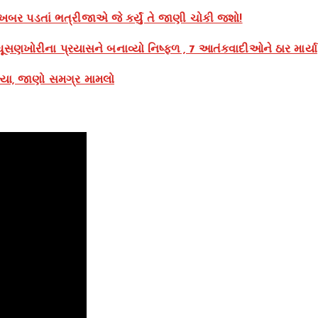
 ખબર પડતાં ભત્રીજાએ જે કર્યું તે જાણી ચોકી જશો!
ઘૂસણખોરીના પ્રયાસને બનાવ્યો નિષ્ફળ , 7 આતંકવાદીઓને ઠાર માર્યા
્યા, જાણો સમગ્ર મામલો