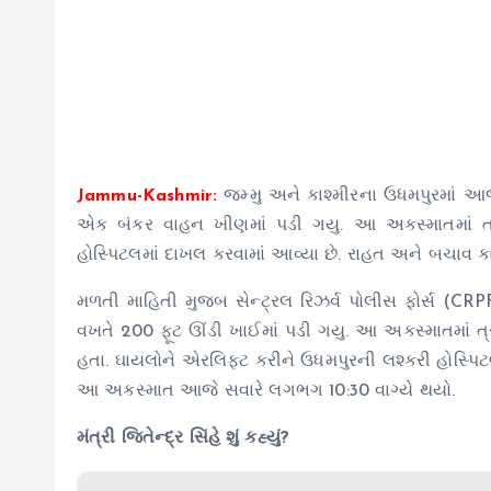
Jammu-Kashmir:
જમ્મુ અને કાશ્મીરના ઉધમપુરમાં આજે
એક બંકર વાહન ખીણમાં પડી ગયુ. આ અકસ્માતમાં ત્
હોસ્પિટલમાં દાખલ કરવામાં આવ્યા છે. રાહત અને બચાવ કા
મળતી માહિતી મુજબ સેન્ટ્રલ રિઝર્વ પોલીસ ફોર્સ (
વખતે 200 ફૂટ ઊંડી ખાઈમાં પડી ગયુ. આ અકસ્માતમાં ત
હતા. ઘાયલોને એરલિફ્ટ કરીને ઉધમપુરની લશ્કરી હોસ્પિટ
આ અકસ્માત આજે સવારે લગભગ 10:30 વાગ્યે થયો.
મંત્રી જિતેન્દ્ર સિંહે શું કહ્યું?