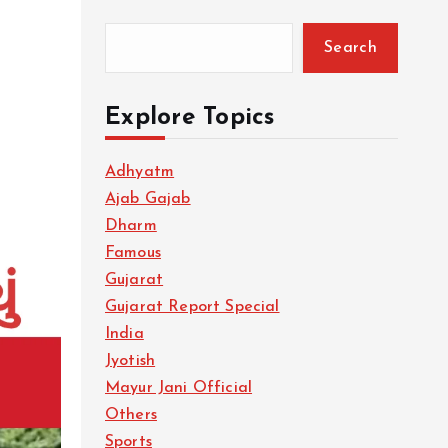
Search
Explore Topics
Adhyatm
Ajab Gajab
Dharm
Famous
Gujarat
Gujarat Report Special
India
Jyotish
Mayur Jani Official
Others
Sports