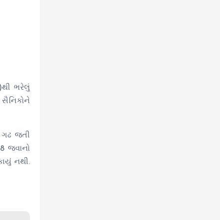
થી ભરેલું
સૈનિકોને
ત ગઢ જતી
18 જવાનો
ાયું નથી.