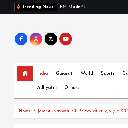
S
P
M
M
o
d
i
:
ભ
ર
ત
મ
ન
ત
Trending News:
k
i
p
t
o
c
o
n
t
India
Gujarat
World
Sports
Gu
e
Adhyatm
Others
n
t
Home
Jammu-Kashmir: CRPF જવાનો ભરેલું વાહન 200 ફ