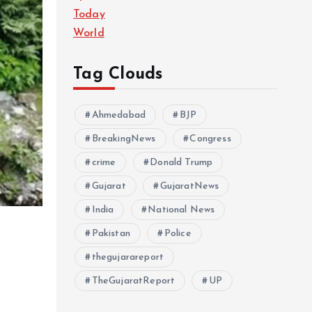
Today
World
Tag Clouds
Ahmedabad
BJP
BreakingNews
Congress
crime
Donald Trump
Gujarat
GujaratNews
India
National News
Pakistan
Police
thegujarareport
TheGujaratReport
UP